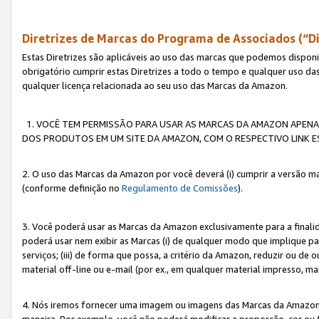
Diretrizes de Marcas do Programa de Associados (“Di
Estas Diretrizes são aplicáveis ao uso das marcas que podemos dispon
obrigatório cumprir estas Diretrizes a todo o tempo e qualquer uso da
qualquer licença relacionada ao seu uso das Marcas da Amazon.
1. VOCÊ TEM PERMISSÃO PARA USAR AS MARCAS DA AMAZON APENAS 
DOS PRODUTOS EM UM SITE DA AMAZON, COM O RESPECTIVO LINK ES
2. O uso das Marcas da Amazon por você deverá (i) cumprir a versão ma
(conforme definição no
Regulamento de Comissões
).
3. Você poderá usar as Marcas da Amazon exclusivamente para a fina
poderá usar nem exibir as Marcas (i) de qualquer modo que implique p
serviços; (iii) de forma que possa, a critério da Amazon, reduzir ou d
material off-line ou e-mail (por ex., em qualquer material impresso, 
4. Nós iremos fornecer uma imagem ou imagens das Marcas da Amazon
maneira. Por exemplo, você não poderá modificar a proporção, cor ou 