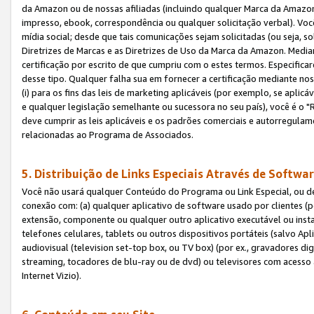
da Amazon ou de nossas afiliadas (incluindo qualquer Marca da Amazo
impresso, ebook, correspondência ou qualquer solicitação verbal). Você
mídia social; desde que tais comunicações sejam solicitadas (ou seja, 
Diretrizes de Marcas e as Diretrizes de Uso da Marca da Amazon. Media
certificação por escrito de que cumpriu com o estes termos. Especifica
desse tipo. Qualquer falha sua em fornecer a certificação mediante noss
(i) para os fins das leis de marketing aplicáveis (por exemplo, se apl
e qualquer legislação semelhante ou sucessora no seu país), você é o "
deve cumprir as leis aplicáveis e os padrões comerciais e autorregula
relacionadas ao Programa de Associados.
5. Distribuição de Links Especiais Através de Softwar
Você não usará qualquer Conteúdo do Programa ou Link Especial, ou de
conexão com: (a) qualquer aplicativo de software usado por clientes (
extensão, componente ou qualquer outro aplicativo executável ou insta
telefones celulares, tablets ou outros dispositivos portáteis (salvo A
audiovisual (television set-top box, ou TV box) (por ex., gravadores di
streaming, tocadores de blu-ray ou de dvd) ou televisores com acesso à
Internet Vizio).