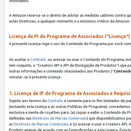
Associados.
A Amazon reserva-se o direito de adotar as medidas cabíveis contra 
estas Diretrizes, a qualquer momento e a exclusivo critério da Amazon.
Licença de PI do Programa de Associados (“Licença”)
A presente Licença rege o uso do Conteúdo do Programa por você com 
Ao aceitar o
Contrato
ou acessar ou usar o Conteúdo do Programa, incl
(em conjunto, o “Creators API e API de Divulgação de Produtos”) que 
outras informações e conteúdo relacionados aos Produtos (“
Conteúdo
vincular-se à presente Licença.
1. Licença de IP do Programa de Associados e Requis
Sujeito aos termos do
Contrato
e somente para os fins limitados de p
(incluindo esta Licença e as outras Políticas do Programa), concedemos 
exclusiva e isenta de royalties para: (a) copiar e exibir o Conteúdo 
definidas nas
Diretrizes de Marcas Comerciais
) que disponibilizamos p
as
Diretrizes de Marcas Comerciais
; e (c) acessar e usar a Creators AP
Produto apenas de acordo com as Especificações e esta Licença. Esta 