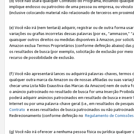
(d) Você não usará qualquer Conteúdo do Programa, incluindo qualqu
implique endosso ou patrocínio de uma pessoa ou empresa, ou vínculo 
(inclusive colocando material não relacionado de terceiros em proxim
(e) Você não irá (nem tentará) adquirir, registrar ou de outra forma 
variações ou grafias incorretas dessas palavras (por ex., “ammazon,” 
quaisquer outros direitos ou medidas disponíveis à Amazon, por solic
Amazon exclua Termos Proprietários (conforme definição abaixo) das
os resultados de busca (por exemplo, solicitação de exclusão por meio
recurso de possibilidade de exclusão.
(f) Você não apresentará lances ou adquirirá palavras-chaves, termos d
qualquer outra marca da Amazon ou de nossas afiliadas ou suas variaçõ
checar uma Lista Não Exaustiva das Marcas da Amazon) nem de outra f
o anúncio patrocinado no resultado de busca for uma Inserção Proibid
poderá adquirir anúncios patrocinados em resultado de busca e inseri
Internet ou por uma palavra-chave geral (i.e., em resultados de pesqui
Contrato
e esses resultados de busca patrocinados ou não patrocinados 
Redirecionamento (conforme definição no
Regulamento de Comissões
(g) Você não irá oferecer a nenhuma pessoa física ou jurídica qualquer