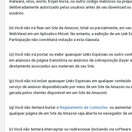
malware, vírus, worm, trojan horse, ou outro código malicioso ou preju
deliberadamente autorizado pelos usuários antes de seu download ou 
usuários.
(n) Você não irá fixar um Site da Amazon, total ou parcialmente, em seu
WebView) em um Aplicativo Móvel. No entanto, a exibição de um Link E
Participação não constituirá violação a esta cláusula.
(o) Você não irá postar ou exibir quaisquer Links Especiais ou outro
em anúncios de página transitória ou anúncios de sobreposição (layer
diretamente associados aos materiais de seu Site.
(p) Você não irá incluir quaisquer Links Especiais em qualquer conte
serviço de anúncio disponibilizado por meio de um Site da Amazon ou em
gerada pelos clientes disponível em um Site da Amazon).
(q) Você não tentará burlar o
Regulamento de Comissões
ou aumentar a
qualquer página de um Site da Amazon seja aberta no navegador de um cli
(r) Você não tentará interceptar ou redirecionar (incluindo via softwar