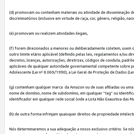
(d) promovam ou contenham materiais ou atividade de disseminação de ód
discriminatórios (inclusive em virtude de raça, cor, gênero, religião, nac
(e) promovam ou realizem atividades ilegais,
(f) forem direcionados a menores ou deliberadamente coletem, usem 
outro limite etário aplicável (definido pelas leis, regulamentos e/ou dir
decretos, licenças, autorizações, diretrizes, códigos de conduta, padrõ
aplicáveis de qualquer autoridade governamental competente sobre pro
Adolescente (Lei nº 8.069/1990), a Lei Geral de Proteção de Dados (Le
(g) contenham qualquer marca da Amazon ou de suas afiliadas ou uma v
nome de domínio, nome de subdomínio, em qualquer “tag” ou Identific
identificador em qualquer rede social (vide a Lista Não Exaustiva das 
(h) de outra forma infrinjam quaisquer direitos de propriedade intelect
Nós determinaremos a sua adequação a nosso exclusivo critério. Se nó