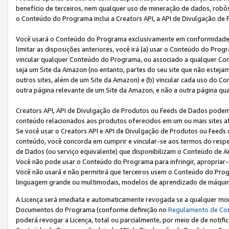
benefício de terceiros, nem qualquer uso de mineração de dados, robô
o Conteúdo do Programa inclui a Creators API, a API de Divulgação de
Você usará o Conteúdo do Programa exclusivamente em conformidad
limitar as disposições anteriores, você irá (a) usar o Conteúdo do Pro
vincular qualquer Conteúdo do Programa, ou associado a qualquer Con
seja um Site da Amazon (no entanto, partes do seu site que não estej
outros sites, além de um Site da Amazon) e (b) vincular cada uso do 
outra página relevante de um Site da Amazon, e não a outra página qua
Creators API, API de Divulgação de Produtos ou Feeds de Dados podem 
conteúdo relacionados aos produtos oferecidos em um ou mais sites af
Se você usar o Creators API e API de Divulgação de Produtos ou Feeds 
conteúdo, você concorda em cumprir e vincular-se aos termos do respe
de Dados (ou serviço equivalente) que disponibilizam o Conteúdo de An
Você não pode usar o Conteúdo do Programa para infringir, apropriar-s
Você não usará e não permitirá que terceiros usem o Conteúdo do Pro
linguagem grande ou multimodais, modelos de aprendizado de máquina
A Licença será imediata e automaticamente revogada se a qualquer m
Documentos do Programa (conforme definição no
Regulamento de Co
poderá revogar a Licença, total ou parcialmente, por meio de de notifi