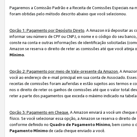
Pagaremos a Comissão Padrão e a Receita de Comissões Especiais na 
foram obtidas pelo método descrito abaixo que você selecionou.
Opção 1: Pagamento por Depósito Direto
. A Amazon irá depositar as 
informar seu número de CPF ou CNPJ, o nome e o código do seu banco, 
conste na conta e outras informações de identificação solicitadas (como
Amazon se reserva o direito de reter as comissões até que você atinja
Mínimo
.
Opção 2: Pagamento por meio de Vale-presente da Amazon.
A Amazon 
você ao endereço de e-mail principal em sua conta de Associado. Ess
receitas de comissões foram auferidas e estão sujeitos aos termos e c
nos o direito de reter os ganhos de comissões até que o valor total 
reter a parte dos pagamentos que exceda o máximo indicado na tabel
Opção 3: Pagamento em Cheque.
A Amazon enviará a você um cheque n
físico. Se você selecionar essa opção, a Amazon se reserva o direito de
conforme definido no
Quadro de Pagamento Mínimo
, bem como o d
Pagamento Mínimo
de cada cheque enviado a você.