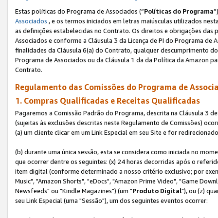
Estas políticas do Programa de Associados (“
Políticas do Programa
”
Associados
, e os termos iniciados em letras maiúsculas utilizados nes
as definições estabelecidas no Contrato. Os direitos e obrigações das
Associados e conforme a Cláusula 3 da Licença de PI do Programa de As
finalidades da Cláusula 6(a) do Contrato, qualquer descumprimento do
Programa de Associados ou da Cláusula 1 da da Política da Amazon p
Contrato.
Regulamento das Comissões do Programa de Associa
1. Compras Qualificadas e Receitas Qualificadas
Pagaremos a Comissão Padrão do Programa, descrita na Cláusula 3 de
(sujeitas às exclusões descritas neste Regulamento de Comissões) oco
(a) um cliente clicar em um Link Especial em seu Site e for redireciona
(b) durante uma única sessão, esta se considera como iniciada no momen
que ocorrer dentre os seguintes: (x) 24 horas decorridas após o referi
item digital (conforme determinado a nosso critério exclusivo; por 
Music", "Amazon Shorts", "eDocs", "Amazon Prime Video", "Game Downlo
Newsfeeds" ou "Kindle Magazines") (um "
Produto Digital
"), ou (z) q
seu Link Especial (uma "Sessão"), um dos seguintes eventos ocorrer: