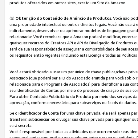
produtos oferecidos em outros sites, exceto um Site da Amazon.
(b)
Obtenção do Conteúdo de Anúncio de Produtos
. Você não pod
uma propriedade intelectual ou outros direitos legais. Você não usará
indiretamente, desenvolver ou aprimorar modelos de linguagem grand
relacionadas.Você reconhece que a Amazon poderá modificar, encerrar 
quaisquer recursos do Creators API e API de Divulgação de Produtos 
será de sua responsabilidade assegurar a compatibilidade de seu aces
os requisitos então vigentes (incluindo esta Licença e todas as Política
Você estará obrigado a usar um par único de chave pública/chave priva
Associado (que poderá ser a ID do Associado emitida para você sob o
relacionada para o Programa de Associados) para identificar a sua co
seu Identificador de Contas por meio do processo de criação de sua co
Para obter Conteúdo Publicitário do Produto por meio dos serviços da
aprovação, conforme necessário, para subserviços ou feeds de dados.
Se o Identificador de Conta for uma chave privada, ela será apenas par
transferir, sublicenciar ou divulgar sua chave privada para qualquer ou
será secreta.
Você é responsável por todas as atividades que ocorrem sob seus Iden
serem realizadas por você ou por qualquer outra pessoa ou entidade. 