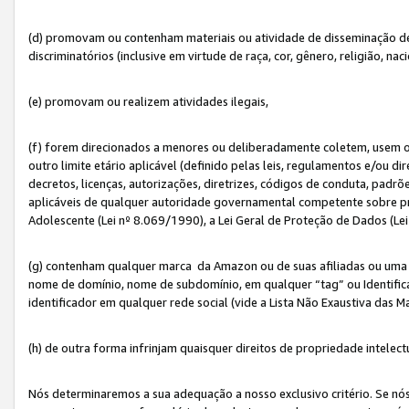
(d) promovam ou contenham materiais ou atividade de disseminação de ód
discriminatórios (inclusive em virtude de raça, cor, gênero, religião, nac
(e) promovam ou realizem atividades ilegais,
(f) forem direcionados a menores ou deliberadamente coletem, usem 
outro limite etário aplicável (definido pelas leis, regulamentos e/ou dir
decretos, licenças, autorizações, diretrizes, códigos de conduta, padrõ
aplicáveis de qualquer autoridade governamental competente sobre pro
Adolescente (Lei nº 8.069/1990), a Lei Geral de Proteção de Dados (Le
(g) contenham qualquer marca da Amazon ou de suas afiliadas ou uma v
nome de domínio, nome de subdomínio, em qualquer “tag” ou Identific
identificador em qualquer rede social (vide a Lista Não Exaustiva das 
(h) de outra forma infrinjam quaisquer direitos de propriedade intelect
Nós determinaremos a sua adequação a nosso exclusivo critério. Se nó