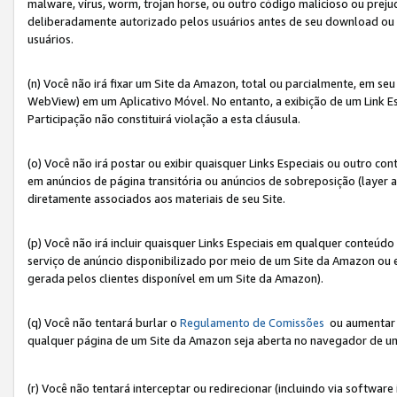
malware, vírus, worm, trojan horse, ou outro código malicioso ou preju
deliberadamente autorizado pelos usuários antes de seu download ou 
usuários.
(n) Você não irá fixar um Site da Amazon, total ou parcialmente, em seu
WebView) em um Aplicativo Móvel. No entanto, a exibição de um Link E
Participação não constituirá violação a esta cláusula.
(o) Você não irá postar ou exibir quaisquer Links Especiais ou outro
em anúncios de página transitória ou anúncios de sobreposição (layer
diretamente associados aos materiais de seu Site.
(p) Você não irá incluir quaisquer Links Especiais em qualquer conte
serviço de anúncio disponibilizado por meio de um Site da Amazon ou em
gerada pelos clientes disponível em um Site da Amazon).
(q) Você não tentará burlar o
Regulamento de Comissões
ou aumentar a
qualquer página de um Site da Amazon seja aberta no navegador de um cli
(r) Você não tentará interceptar ou redirecionar (incluindo via softwar