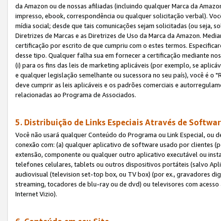
da Amazon ou de nossas afiliadas (incluindo qualquer Marca da Amazo
impresso, ebook, correspondência ou qualquer solicitação verbal). Você
mídia social; desde que tais comunicações sejam solicitadas (ou seja, 
Diretrizes de Marcas e as Diretrizes de Uso da Marca da Amazon. Media
certificação por escrito de que cumpriu com o estes termos. Especifica
desse tipo. Qualquer falha sua em fornecer a certificação mediante noss
(i) para os fins das leis de marketing aplicáveis (por exemplo, se apl
e qualquer legislação semelhante ou sucessora no seu país), você é o "
deve cumprir as leis aplicáveis e os padrões comerciais e autorregula
relacionadas ao Programa de Associados.
5. Distribuição de Links Especiais Através de Softwar
Você não usará qualquer Conteúdo do Programa ou Link Especial, ou de
conexão com: (a) qualquer aplicativo de software usado por clientes (
extensão, componente ou qualquer outro aplicativo executável ou insta
telefones celulares, tablets ou outros dispositivos portáteis (salvo A
audiovisual (television set-top box, ou TV box) (por ex., gravadores di
streaming, tocadores de blu-ray ou de dvd) ou televisores com acesso à
Internet Vizio).