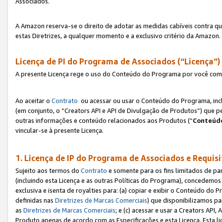
Associados.
A Amazon reserva-se o direito de adotar as medidas cabíveis contra 
estas Diretrizes, a qualquer momento e a exclusivo critério da Amazon.
Licença de PI do Programa de Associados (“Licença”)
A presente Licença rege o uso do Conteúdo do Programa por você com 
Ao aceitar o
Contrato
ou acessar ou usar o Conteúdo do Programa, incl
(em conjunto, o “Creators API e API de Divulgação de Produtos”) que 
outras informações e conteúdo relacionados aos Produtos (“
Conteúdo
vincular-se à presente Licença.
1. Licença de IP do Programa de Associados e Requis
Sujeito aos termos do
Contrato
e somente para os fins limitados de p
(incluindo esta Licença e as outras Políticas do Programa), concedemos 
exclusiva e isenta de royalties para: (a) copiar e exibir o Conteúdo 
definidas nas
Diretrizes de Marcas Comerciais
) que disponibilizamos p
as
Diretrizes de Marcas Comerciais
; e (c) acessar e usar a Creators AP
Produto apenas de acordo com as Especificações e esta Licença. Esta 