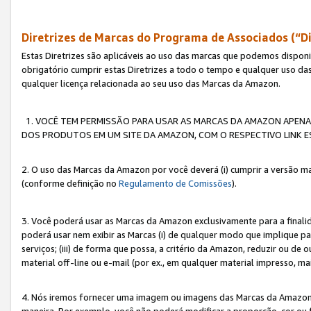
Diretrizes de Marcas do Programa de Associados (“Di
Estas Diretrizes são aplicáveis ao uso das marcas que podemos dispon
obrigatório cumprir estas Diretrizes a todo o tempo e qualquer uso da
qualquer licença relacionada ao seu uso das Marcas da Amazon.
1. VOCÊ TEM PERMISSÃO PARA USAR AS MARCAS DA AMAZON APENAS 
DOS PRODUTOS EM UM SITE DA AMAZON, COM O RESPECTIVO LINK ES
2. O uso das Marcas da Amazon por você deverá (i) cumprir a versão ma
(conforme definição no
Regulamento de Comissões
).
3. Você poderá usar as Marcas da Amazon exclusivamente para a fina
poderá usar nem exibir as Marcas (i) de qualquer modo que implique p
serviços; (iii) de forma que possa, a critério da Amazon, reduzir ou d
material off-line ou e-mail (por ex., em qualquer material impresso, 
4. Nós iremos fornecer uma imagem ou imagens das Marcas da Amazon
maneira. Por exemplo, você não poderá modificar a proporção, cor ou 