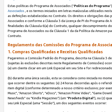
Estas políticas do Programa de Associados (“
Políticas do Programa
”
Associados
, e os termos iniciados em letras maiúsculas utilizados nes
as definições estabelecidas no Contrato. Os direitos e obrigações das
Associados e conforme a Cláusula 3 da Licença de PI do Programa de As
finalidades da Cláusula 6(a) do Contrato, qualquer descumprimento do
Programa de Associados ou da Cláusula 1 da da Política da Amazon p
Contrato.
Regulamento das Comissões do Programa de Associa
1. Compras Qualificadas e Receitas Qualificadas
Pagaremos a Comissão Padrão do Programa, descrita na Cláusula 3 de
(sujeitas às exclusões descritas neste Regulamento de Comissões) oco
(a) um cliente clicar em um Link Especial em seu Site e for redireciona
(b) durante uma única sessão, esta se considera como iniciada no momen
que ocorrer dentre os seguintes: (x) 24 horas decorridas após o referi
item digital (conforme determinado a nosso critério exclusivo; por 
Music", "Amazon Shorts", "eDocs", "Amazon Prime Video", "Game Downlo
Newsfeeds" ou "Kindle Magazines") (um "
Produto Digital
"), ou (z) q
seu Link Especial (uma "Sessão"), um dos seguintes eventos ocorrer: