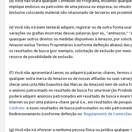
(d) Você não usará qualquer Conteúdo do Programa, incluindo qualqu
implique endosso ou patrocínio de uma pessoa ou empresa, ou vínculo 
(inclusive colocando material não relacionado de terceiros em proxim
(e) Você não irá (nem tentará) adquirir, registrar ou de outra forma 
variações ou grafias incorretas dessas palavras (por ex., “ammazon,” 
quaisquer outros direitos ou medidas disponíveis à Amazon, por solic
Amazon exclua Termos Proprietários (conforme definição abaixo) das
os resultados de busca (por exemplo, solicitação de exclusão por meio
recurso de possibilidade de exclusão.
(f) Você não apresentará lances ou adquirirá palavras-chaves, termos d
qualquer outra marca da Amazon ou de nossas afiliadas ou suas variaçõ
checar uma Lista Não Exaustiva das Marcas da Amazon) nem de outra f
o anúncio patrocinado no resultado de busca for uma Inserção Proibid
poderá adquirir anúncios patrocinados em resultado de busca e inseri
Internet ou por uma palavra-chave geral (i.e., em resultados de pesqui
Contrato
e esses resultados de busca patrocinados ou não patrocinados 
Redirecionamento (conforme definição no
Regulamento de Comissões
(g) Você não irá oferecer a nenhuma pessoa física ou jurídica qualquer