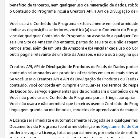
benefício de terceiros, nem qualquer uso de mineração de dados, robô
o Conteúdo do Programa inclui a Creators API, a API de Divulgação de
Você usará o Conteúdo do Programa exclusivamente em conformidad
limitar as disposições anteriores, você irá (a) usar o Conteúdo do Pro
vincular qualquer Conteúdo do Programa, ou associado a qualquer Con
seja um Site da Amazon (no entanto, partes do seu site que não estej
outros sites, além de um Site da Amazon) e (b) vincular cada uso do 
outra página relevante de um Site da Amazon, e não a outra página qua
Creators API, API de Divulgação de Produtos ou Feeds de Dados podem 
conteúdo relacionados aos produtos oferecidos em um ou mais sites af
Se você usar o Creators API e API de Divulgação de Produtos ou Feeds 
conteúdo, você concorda em cumprir e vincular-se aos termos do respe
de Dados (ou serviço equivalente) que disponibilizam o Conteúdo de An
Você não pode usar o Conteúdo do Programa para infringir, apropriar-s
Você não usará e não permitirá que terceiros usem o Conteúdo do Pro
linguagem grande ou multimodais, modelos de aprendizado de máquina
A Licença será imediata e automaticamente revogada se a qualquer m
Documentos do Programa (conforme definição no
Regulamento de Co
poderá revogar a Licença, total ou parcialmente, por meio de de notifi