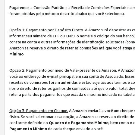
Pagaremos a Comissão Padrão e a Receita de Comissões Especiais na 
foram obtidas pelo método descrito abaixo que você selecionou.
Opção 1: Pagamento por Depósito Direto
. A Amazon irá depositar as 
informar seu número de CPF ou CNPJ, o nome e o código do seu banco, 
conste na conta e outras informações de identificação solicitadas (como
Amazon se reserva o direito de reter as comissões até que você atinja
Mínimo
.
Opção 2: Pagamento por meio de Vale-presente da Amazon.
A Amazon 
você ao endereço de e-mail principal em sua conta de Associado. Ess
receitas de comissões foram auferidas e estão sujeitos aos termos e c
nos o direito de reter os ganhos de comissões até que o valor total 
reter a parte dos pagamentos que exceda o máximo indicado na tabel
Opção 3: Pagamento em Cheque.
A Amazon enviará a você um cheque n
físico. Se você selecionar essa opção, a Amazon se reserva o direito de
conforme definido no
Quadro de Pagamento Mínimo
, bem como o d
Pagamento Mínimo
de cada cheque enviado a você.