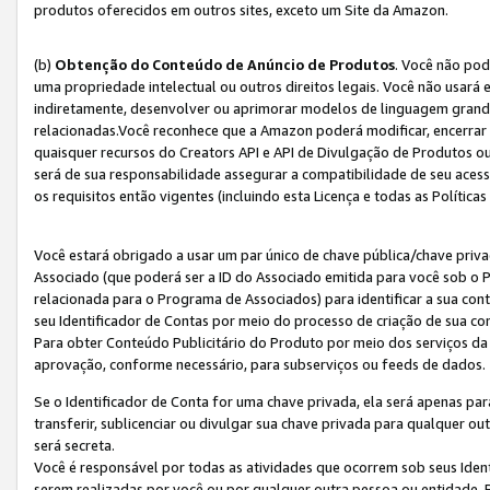
produtos oferecidos em outros sites, exceto um Site da Amazon.
(b)
Obtenção do Conteúdo de Anúncio de Produtos
. Você não pod
uma propriedade intelectual ou outros direitos legais. Você não usará
indiretamente, desenvolver ou aprimorar modelos de linguagem grand
relacionadas.Você reconhece que a Amazon poderá modificar, encerrar 
quaisquer recursos do Creators API e API de Divulgação de Produtos 
será de sua responsabilidade assegurar a compatibilidade de seu aces
os requisitos então vigentes (incluindo esta Licença e todas as Política
Você estará obrigado a usar um par único de chave pública/chave priva
Associado (que poderá ser a ID do Associado emitida para você sob o
relacionada para o Programa de Associados) para identificar a sua co
seu Identificador de Contas por meio do processo de criação de sua co
Para obter Conteúdo Publicitário do Produto por meio dos serviços da
aprovação, conforme necessário, para subserviços ou feeds de dados.
Se o Identificador de Conta for uma chave privada, ela será apenas par
transferir, sublicenciar ou divulgar sua chave privada para qualquer ou
será secreta.
Você é responsável por todas as atividades que ocorrem sob seus Iden
serem realizadas por você ou por qualquer outra pessoa ou entidade. 