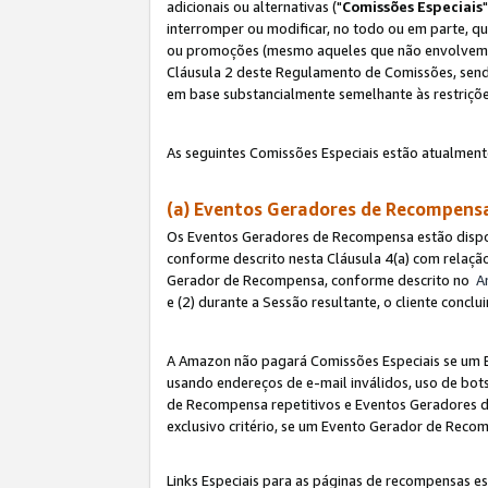
adicionais ou alternativas ("
Comissões Especiais
interromper ou modificar, no todo ou em parte, q
ou promoções (mesmo aqueles que não envolvem co
Cláusula 2 deste Regulamento de Comissões, send
em base substancialmente semelhante às restriçõ
As seguintes Comissões Especiais estão atualment
(a) Eventos Geradores de Recompen
Os Eventos Geradores de Recompensa estão dispo
conforme descrito nesta Cláusula 4(a) com relação
Gerador de Recompensa, conforme descrito no
A
e (2) durante a Sessão resultante, o cliente conc
A Amazon não pagará Comissões Especiais se um E
usando endereços de e-mail inválidos, uso de bo
de Recompensa repetitivos e Eventos Geradores de
exclusivo critério, se um Evento Gerador de Reco
Links Especiais para as páginas de recompensas es