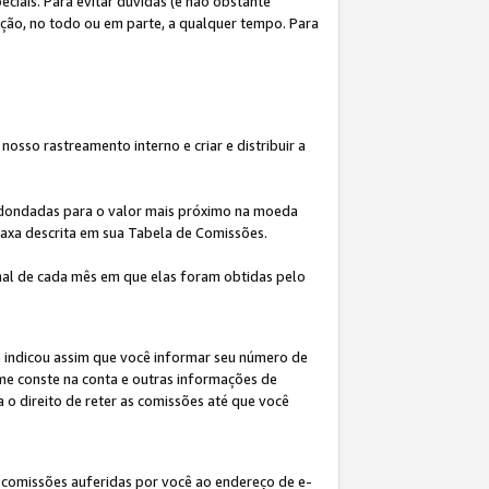
iais. Para evitar dúvidas (e não obstante
ição, no todo ou em parte, a qualquer tempo. Para
osso rastreamento interno e criar e distribuir a
redondadas para o valor mais próximo na moeda
taxa descrita em sua Tabela de Comissões.
al de cada mês em que elas foram obtidas pelo
ê indicou assim que você informar seu número de
me conste na conta e outras informações de
a o direito de reter as comissões até que você
 comissões auferidas por você ao endereço de e-