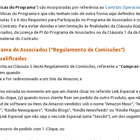
ticas do Programa
”) são incorporadas por referência ao
Contrato Operacio
Políticas do Programa e que não tenham sido de outra forma aqui definidos te
sulas 3 e 6 dos Requisitos para Participação no Programa de Associados e c
Contrato. Para evitar dúvidas e sem limitação às finalidades da Cláusula 6
ciados, da Licença de PI do Programa de Associados ou da Cláusula 1 da da 
aterial do Contrato.
ama de Associados (“Regulamento de Comissões”)
ualificadas
ta na Cláusula 3 deste Regulamento de Comissões, referente a “
Compras 
rem quando:
ite e for redirecionado a um Site da Amazon; e
omo iniciada no momento em que um cliente clicar no referido Link Especial e
rido clique, (y) quando nosso cliente fizer um pedido de outro Produto, que 
oad de software ou itens da Amazon vendidos sob o nome "Amazon Music", "A
 "Kindle Newspapers", "Kindle Blogs", "Kindle Newsfeeds" ou "Kindle Magaz
ink Especial que não seja o seu Link Especial (uma "Sessão"), um dos seguint
 recurso de pedido com 1-Clique, ou