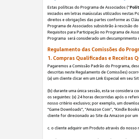
Estas políticas do Programa de Associados (“
Polí
iniciados em letras maiúsculas utilizados nestas 
direitos e obrigações das partes conforme as Cláu
Programa de Associados subsistirão à rescisão do 
Requisitos para Participação no Programa de Asso
Programa será considerado um descumprimento m
Regulamento das Comissões do Progr
1. Compras Qualificadas e Receitas Q
Pagaremos a Comissão Padrão do Programa, descri
descritas neste Regulamento de Comissões) ocor
(a) um cliente clicar em um Link Especial em seu S
(b) durante uma única sessão, esta se considera c
os seguintes: (x) 24 horas decorridas após o refe
nosso critério exclusivo; por exemplo, um downl
"Game Downloads", “Amazon Coin”, "Kindle Books",
cliente for direcionado ao Site da Amazon por um L
c. o cliente adquirir um Produto através do nosso