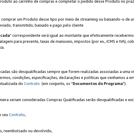
Produto ao carrinho de compras e completar o pedido desse Produto no prazo 
iente comprar um Produto desse tipo por meio de streaming ou baixando-o de 
nviado, transmitido, baixado e pago pelo cliente
icada
" correspondente será igual ao montante que efetivamente recebermo
gem para presente, taxas de manuseio, impostos (por ex., ICMS e IVA), cobra
ia.
ficadas são desqualificadas sempre que forem realizadas associadas a uma
rmos, condições, especificações, declarações e políticas que venhamos a em
 atualizada do
Contrato
(em conjunto, os "
Documentos do Programa
").
neira seriam consideradas Compras Qualificadas serão desqualificadas e ex
o seu
Contrato
,
do, reembolsado ou devolvido,