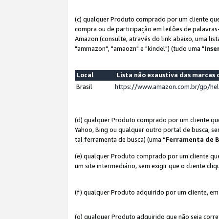
(c) qualquer Produto comprado por um cliente que
compra ou de participação em leilões de palavras
Amazon (consulte, através do link abaixo, uma lis
"ammazon", "amaozn" e "kindel") (tudo uma "
Inse
Local
Lista não exaustiva das marca
Brasil
https://www.amazon.com.br/gp/he
(d) qualquer Produto comprado por um cliente qu
Yahoo, Bing ou qualquer outro portal de busca, se
tal ferramenta de busca) (uma “
Ferramenta de B
(e) qualquer Produto comprado por um cliente que
um site intermediário, sem exigir que o cliente cli
(f) qualquer Produto adquirido por um cliente, em
(g) qualquer Produto adquirido que não seja corr