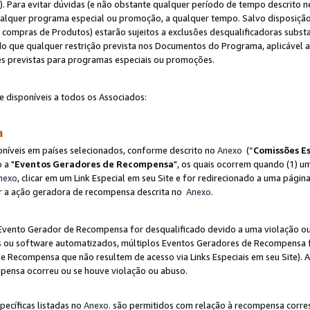
"). Para evitar dúvidas (e não obstante qualquer período de tempo descrito ne
ualquer programa especial ou promoção, a qualquer tempo. Salvo disposição
mpras de Produtos) estarão sujeitos a exclusões desqualificadoras substa
o que qualquer restrição prevista nos Documentos do Programa, aplicável
es previstas para programas especiais ou promoções.
e disponíveis a todos os Associados:
sa
níveis em países selecionados, conforme descrito no
Anexo
(“
Comissões Es
 a "
Eventos Geradores de Recompensa
", os quais ocorrem quando (1) um
nexo
, clicar em um Link Especial em seu Site e for redirecionado a uma pág
luir a ação geradora de recompensa descrita no
Anexo
.
vento Gerador de Recompensa for desqualificado devido a uma violação ou o
ts ou software automatizados, múltiplos Eventos Geradores de Recompensa 
 Recompensa que não resultem de acesso via Links Especiais em seu Site). 
mpensa ocorreu ou se houve violação ou abuso.
pecíficas listadas no
Anexo
. são permitidos com relação à recompensa corr