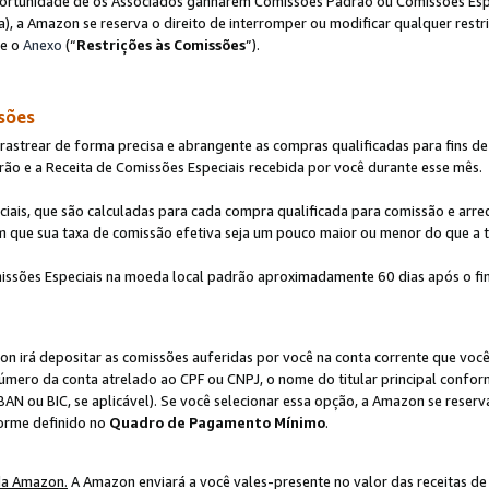
ortunidade de os Associados ganharem Comissões Padrão ou Comissões Espec
), a Amazon se reserva o direito de interromper ou modificar qualquer restr
te o
Anexo
(“
Restrições às Comissões
”).
sões
strear de forma precisa e abrangente as compras qualificadas para fins de n
ão e a Receita de Comissões Especiais recebida por você durante esse mês.
ciais, que são calculadas para cada compra qualificada para comissão e ar
m que sua taxa de comissão efetiva seja um pouco maior ou menor do que a 
ssões Especiais na moeda local padrão aproximadamente 60 dias após o fin
on irá depositar as comissões auferidas por você na conta corrente que voc
úmero da conta atrelado ao CPF ou CNPJ, o nome do titular principal confor
BAN ou BIC, se aplicável). Se você selecionar essa opção, a Amazon se reserv
forme definido no
Quadro de Pagamento Mínimo
.
da Amazon.
A Amazon enviará a você vales-presente no valor das receitas de