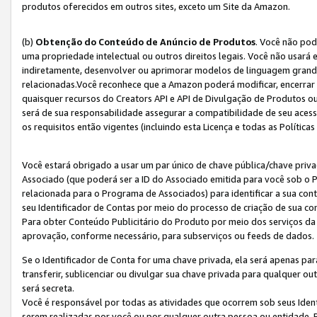
produtos oferecidos em outros sites, exceto um Site da Amazon.
(b)
Obtenção do Conteúdo de Anúncio de Produtos
. Você não pod
uma propriedade intelectual ou outros direitos legais. Você não usará
indiretamente, desenvolver ou aprimorar modelos de linguagem grand
relacionadas.Você reconhece que a Amazon poderá modificar, encerrar 
quaisquer recursos do Creators API e API de Divulgação de Produtos 
será de sua responsabilidade assegurar a compatibilidade de seu aces
os requisitos então vigentes (incluindo esta Licença e todas as Política
Você estará obrigado a usar um par único de chave pública/chave priva
Associado (que poderá ser a ID do Associado emitida para você sob o
relacionada para o Programa de Associados) para identificar a sua co
seu Identificador de Contas por meio do processo de criação de sua co
Para obter Conteúdo Publicitário do Produto por meio dos serviços da
aprovação, conforme necessário, para subserviços ou feeds de dados.
Se o Identificador de Conta for uma chave privada, ela será apenas par
transferir, sublicenciar ou divulgar sua chave privada para qualquer ou
será secreta.
Você é responsável por todas as atividades que ocorrem sob seus Iden
serem realizadas por você ou por qualquer outra pessoa ou entidade. 