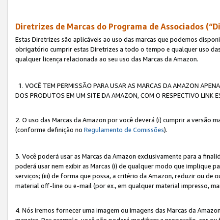
Diretrizes de Marcas do Programa de Associados (“Di
Estas Diretrizes são aplicáveis ao uso das marcas que podemos dispon
obrigatório cumprir estas Diretrizes a todo o tempo e qualquer uso da
qualquer licença relacionada ao seu uso das Marcas da Amazon.
1. VOCÊ TEM PERMISSÃO PARA USAR AS MARCAS DA AMAZON APENAS 
DOS PRODUTOS EM UM SITE DA AMAZON, COM O RESPECTIVO LINK ES
2. O uso das Marcas da Amazon por você deverá (i) cumprir a versão ma
(conforme definição no
Regulamento de Comissões
).
3. Você poderá usar as Marcas da Amazon exclusivamente para a fina
poderá usar nem exibir as Marcas (i) de qualquer modo que implique p
serviços; (iii) de forma que possa, a critério da Amazon, reduzir ou d
material off-line ou e-mail (por ex., em qualquer material impresso, 
4. Nós iremos fornecer uma imagem ou imagens das Marcas da Amazon
maneira. Por exemplo, você não poderá modificar a proporção, cor ou 