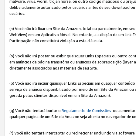
malware, vírus, worm, trojan horse, ou outro código malicioso ou preju
deliberadamente autorizado pelos usuários antes de seu download ou 
usuários.
(n) Você não irá fixar um Site da Amazon, total ou parcialmente, em seu
WebView) em um Aplicativo Móvel. No entanto, a exibição de um Link E
Participação não constituirá violação a esta cláusula.
(o) Você não irá postar ou exibir quaisquer Links Especiais ou outro
em anúncios de página transitória ou anúncios de sobreposição (layer
diretamente associados aos materiais de seu Site.
(p) Você não irá incluir quaisquer Links Especiais em qualquer conte
serviço de anúncio disponibilizado por meio de um Site da Amazon ou em
gerada pelos clientes disponível em um Site da Amazon).
(q) Você não tentará burlar o
Regulamento de Comissões
ou aumentar a
qualquer página de um Site da Amazon seja aberta no navegador de um cli
(r) Você não tentará interceptar ou redirecionar (incluindo via softwar