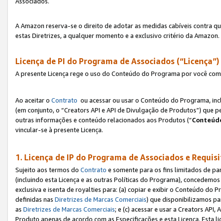
Associados.
A Amazon reserva-se o direito de adotar as medidas cabíveis contra 
estas Diretrizes, a qualquer momento e a exclusivo critério da Amazon.
Licença de PI do Programa de Associados (“Licença”)
A presente Licença rege o uso do Conteúdo do Programa por você com 
Ao aceitar o
Contrato
ou acessar ou usar o Conteúdo do Programa, incl
(em conjunto, o “Creators API e API de Divulgação de Produtos”) que 
outras informações e conteúdo relacionados aos Produtos (“
Conteúdo
vincular-se à presente Licença.
1. Licença de IP do Programa de Associados e Requis
Sujeito aos termos do
Contrato
e somente para os fins limitados de p
(incluindo esta Licença e as outras Políticas do Programa), concedemos 
exclusiva e isenta de royalties para: (a) copiar e exibir o Conteúdo 
definidas nas
Diretrizes de Marcas Comerciais
) que disponibilizamos p
as
Diretrizes de Marcas Comerciais
; e (c) acessar e usar a Creators AP
Produto apenas de acordo com as Especificações e esta Licença. Esta 