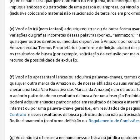
(d) Você não usará qualquer Conteúdo do Programa, incluindo qualqu
implique endosso ou patrocínio de uma pessoa ou empresa, ou vínculo 
(inclusive colocando material não relacionado de terceiros em proxim
(e) Você não irá (nem tentará) adquirir, registrar ou de outra forma 
variações ou grafias incorretas dessas palavras (por ex., “ammazon,” 
quaisquer outros direitos ou medidas disponíveis à Amazon, por solic
Amazon exclua Termos Proprietários (conforme definição abaixo) das
os resultados de busca (por exemplo, solicitação de exclusão por meio
recurso de possibilidade de exclusão.
(f) Você não apresentará lances ou adquirirá palavras-chaves, termos d
qualquer outra marca da Amazon ou de nossas afiliadas ou suas variaçõ
checar uma Lista Não Exaustiva das Marcas da Amazon) nem de outra f
o anúncio patrocinado no resultado de busca for uma Inserção Proibid
poderá adquirir anúncios patrocinados em resultado de busca e inseri
Internet ou por uma palavra-chave geral (i.e., em resultados de pesqui
Contrato
e esses resultados de busca patrocinados ou não patrocinados 
Redirecionamento (conforme definição no
Regulamento de Comissões
(g) Você não irá oferecer a nenhuma pessoa física ou jurídica qualquer