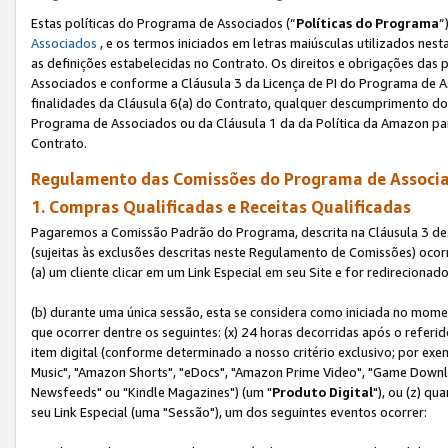
Estas políticas do Programa de Associados (“
Políticas do Programa
”
Associados
, e os termos iniciados em letras maiúsculas utilizados nes
as definições estabelecidas no Contrato. Os direitos e obrigações das
Associados e conforme a Cláusula 3 da Licença de PI do Programa de As
finalidades da Cláusula 6(a) do Contrato, qualquer descumprimento do
Programa de Associados ou da Cláusula 1 da da Política da Amazon p
Contrato.
Regulamento das Comissões do Programa de Associa
1. Compras Qualificadas e Receitas Qualificadas
Pagaremos a Comissão Padrão do Programa, descrita na Cláusula 3 de
(sujeitas às exclusões descritas neste Regulamento de Comissões) oco
(a) um cliente clicar em um Link Especial em seu Site e for redireciona
(b) durante uma única sessão, esta se considera como iniciada no momen
que ocorrer dentre os seguintes: (x) 24 horas decorridas após o referi
item digital (conforme determinado a nosso critério exclusivo; por 
Music", "Amazon Shorts", "eDocs", "Amazon Prime Video", "Game Downlo
Newsfeeds" ou "Kindle Magazines") (um "
Produto Digital
"), ou (z) q
seu Link Especial (uma "Sessão"), um dos seguintes eventos ocorrer: