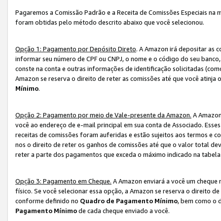
Pagaremos a Comissão Padrão e a Receita de Comissões Especiais na 
foram obtidas pelo método descrito abaixo que você selecionou.
Opção 1: Pagamento por Depósito Direto
. A Amazon irá depositar as 
informar seu número de CPF ou CNPJ, o nome e o código do seu banco, 
conste na conta e outras informações de identificação solicitadas (como
Amazon se reserva o direito de reter as comissões até que você atinja
Mínimo
.
Opção 2: Pagamento por meio de Vale-presente da Amazon.
A Amazon 
você ao endereço de e-mail principal em sua conta de Associado. Ess
receitas de comissões foram auferidas e estão sujeitos aos termos e c
nos o direito de reter os ganhos de comissões até que o valor total 
reter a parte dos pagamentos que exceda o máximo indicado na tabel
Opção 3: Pagamento em Cheque.
A Amazon enviará a você um cheque n
físico. Se você selecionar essa opção, a Amazon se reserva o direito de
conforme definido no
Quadro de Pagamento Mínimo
, bem como o d
Pagamento Mínimo
de cada cheque enviado a você.