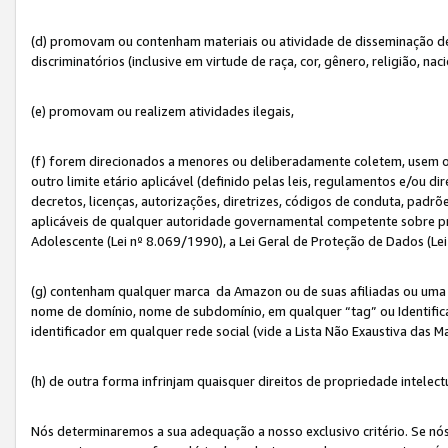
(d) promovam ou contenham materiais ou atividade de disseminação de ód
discriminatórios (inclusive em virtude de raça, cor, gênero, religião, nac
(e) promovam ou realizem atividades ilegais,
(f) forem direcionados a menores ou deliberadamente coletem, usem 
outro limite etário aplicável (definido pelas leis, regulamentos e/ou dir
decretos, licenças, autorizações, diretrizes, códigos de conduta, padrõ
aplicáveis de qualquer autoridade governamental competente sobre pro
Adolescente (Lei nº 8.069/1990), a Lei Geral de Proteção de Dados (Le
(g) contenham qualquer marca da Amazon ou de suas afiliadas ou uma v
nome de domínio, nome de subdomínio, em qualquer “tag” ou Identific
identificador em qualquer rede social (vide a Lista Não Exaustiva das 
(h) de outra forma infrinjam quaisquer direitos de propriedade intelect
Nós determinaremos a sua adequação a nosso exclusivo critério. Se nó