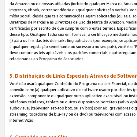
da Amazon ou de nossas afiliadas (incluindo qualquer Marca da Amazo
impresso, ebook, correspondência ou qualquer solicitação verbal). Você
mídia social; desde que tais comunicações sejam solicitadas (ou seja, 
Diretrizes de Marcas e as Diretrizes de Uso da Marca da Amazon. Media
certificação por escrito de que cumpriu com o estes termos. Especifica
desse tipo. Qualquer falha sua em fornecer a certificação mediante noss
(i) para os fins das leis de marketing aplicáveis (por exemplo, se apl
e qualquer legislação semelhante ou sucessora no seu país), você é o "
deve cumprir as leis aplicáveis e os padrões comerciais e autorregula
relacionadas ao Programa de Associados.
5. Distribuição de Links Especiais Através de Softwar
Você não usará qualquer Conteúdo do Programa ou Link Especial, ou de
conexão com: (a) qualquer aplicativo de software usado por clientes (
extensão, componente ou qualquer outro aplicativo executável ou insta
telefones celulares, tablets ou outros dispositivos portáteis (salvo A
audiovisual (television set-top box, ou TV box) (por ex., gravadores di
streaming, tocadores de blu-ray ou de dvd) ou televisores com acesso à
Internet Vizio).