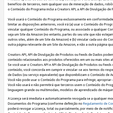
benefício de terceiros, nem qualquer uso de mineração de dados, robô
o Conteúdo do Programa inclui a Creators API, a API de Divulgação de
Você usará o Conteúdo do Programa exclusivamente em conformidad
limitar as disposições anteriores, você irá (a) usar o Conteúdo do Pro
vincular qualquer Conteúdo do Programa, ou associado a qualquer Con
seja um Site da Amazon (no entanto, partes do seu site que não estej
outros sites, além de um Site da Amazon) e (b) vincular cada uso do 
outra página relevante de um Site da Amazon, e não a outra página qua
Creators API, API de Divulgação de Produtos ou Feeds de Dados podem 
conteúdo relacionados aos produtos oferecidos em um ou mais sites af
Se você usar o Creators API e API de Divulgação de Produtos ou Feeds 
conteúdo, você concorda em cumprir e vincular-se aos termos do respe
de Dados (ou serviço equivalente) que disponibilizam o Conteúdo de An
Você não pode usar o Conteúdo do Programa para infringir, apropriar-s
Você não usará e não permitirá que terceiros usem o Conteúdo do Pro
linguagem grande ou multimodais, modelos de aprendizado de máquina
A Licença será imediata e automaticamente revogada se a qualquer m
Documentos do Programa (conforme definição no
Regulamento de Co
poderá revogar a Licença, total ou parcialmente, por meio de de notifi