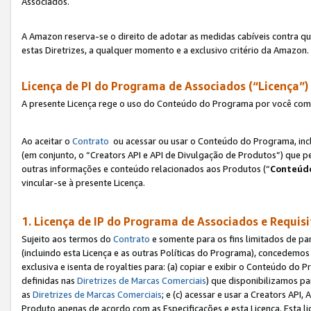
Associados.
A Amazon reserva-se o direito de adotar as medidas cabíveis contra 
estas Diretrizes, a qualquer momento e a exclusivo critério da Amazon.
Licença de PI do Programa de Associados (“Licença”)
A presente Licença rege o uso do Conteúdo do Programa por você com 
Ao aceitar o
Contrato
ou acessar ou usar o Conteúdo do Programa, incl
(em conjunto, o “Creators API e API de Divulgação de Produtos”) que 
outras informações e conteúdo relacionados aos Produtos (“
Conteúdo
vincular-se à presente Licença.
1. Licença de IP do Programa de Associados e Requis
Sujeito aos termos do
Contrato
e somente para os fins limitados de p
(incluindo esta Licença e as outras Políticas do Programa), concedemos 
exclusiva e isenta de royalties para: (a) copiar e exibir o Conteúdo 
definidas nas
Diretrizes de Marcas Comerciais
) que disponibilizamos p
as
Diretrizes de Marcas Comerciais
; e (c) acessar e usar a Creators AP
Produto apenas de acordo com as Especificações e esta Licença. Esta 