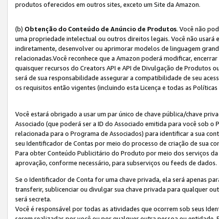
produtos oferecidos em outros sites, exceto um Site da Amazon.
(b)
Obtenção do Conteúdo de Anúncio de Produtos
. Você não pod
uma propriedade intelectual ou outros direitos legais. Você não usará
indiretamente, desenvolver ou aprimorar modelos de linguagem grand
relacionadas.Você reconhece que a Amazon poderá modificar, encerrar 
quaisquer recursos do Creators API e API de Divulgação de Produtos 
será de sua responsabilidade assegurar a compatibilidade de seu aces
os requisitos então vigentes (incluindo esta Licença e todas as Política
Você estará obrigado a usar um par único de chave pública/chave priva
Associado (que poderá ser a ID do Associado emitida para você sob o
relacionada para o Programa de Associados) para identificar a sua co
seu Identificador de Contas por meio do processo de criação de sua co
Para obter Conteúdo Publicitário do Produto por meio dos serviços da
aprovação, conforme necessário, para subserviços ou feeds de dados.
Se o Identificador de Conta for uma chave privada, ela será apenas par
transferir, sublicenciar ou divulgar sua chave privada para qualquer ou
será secreta.
Você é responsável por todas as atividades que ocorrem sob seus Iden
serem realizadas por você ou por qualquer outra pessoa ou entidade. 