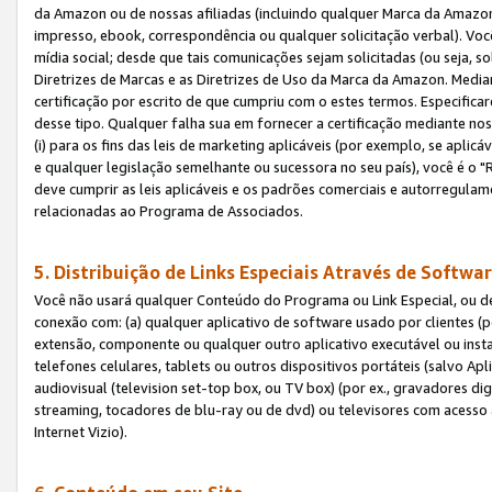
da Amazon ou de nossas afiliadas (incluindo qualquer Marca da Amazo
impresso, ebook, correspondência ou qualquer solicitação verbal). Você
mídia social; desde que tais comunicações sejam solicitadas (ou seja, 
Diretrizes de Marcas e as Diretrizes de Uso da Marca da Amazon. Media
certificação por escrito de que cumpriu com o estes termos. Especifica
desse tipo. Qualquer falha sua em fornecer a certificação mediante noss
(i) para os fins das leis de marketing aplicáveis (por exemplo, se apl
e qualquer legislação semelhante ou sucessora no seu país), você é o "
deve cumprir as leis aplicáveis e os padrões comerciais e autorregula
relacionadas ao Programa de Associados.
5. Distribuição de Links Especiais Através de Softwar
Você não usará qualquer Conteúdo do Programa ou Link Especial, ou de
conexão com: (a) qualquer aplicativo de software usado por clientes (
extensão, componente ou qualquer outro aplicativo executável ou insta
telefones celulares, tablets ou outros dispositivos portáteis (salvo A
audiovisual (television set-top box, ou TV box) (por ex., gravadores di
streaming, tocadores de blu-ray ou de dvd) ou televisores com acesso à
Internet Vizio).