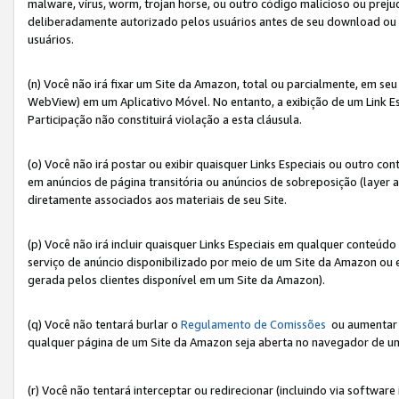
malware, vírus, worm, trojan horse, ou outro código malicioso ou preju
deliberadamente autorizado pelos usuários antes de seu download ou 
usuários.
(n) Você não irá fixar um Site da Amazon, total ou parcialmente, em seu
WebView) em um Aplicativo Móvel. No entanto, a exibição de um Link E
Participação não constituirá violação a esta cláusula.
(o) Você não irá postar ou exibir quaisquer Links Especiais ou outro
em anúncios de página transitória ou anúncios de sobreposição (layer
diretamente associados aos materiais de seu Site.
(p) Você não irá incluir quaisquer Links Especiais em qualquer conte
serviço de anúncio disponibilizado por meio de um Site da Amazon ou em
gerada pelos clientes disponível em um Site da Amazon).
(q) Você não tentará burlar o
Regulamento de Comissões
ou aumentar a
qualquer página de um Site da Amazon seja aberta no navegador de um cli
(r) Você não tentará interceptar ou redirecionar (incluindo via softwar