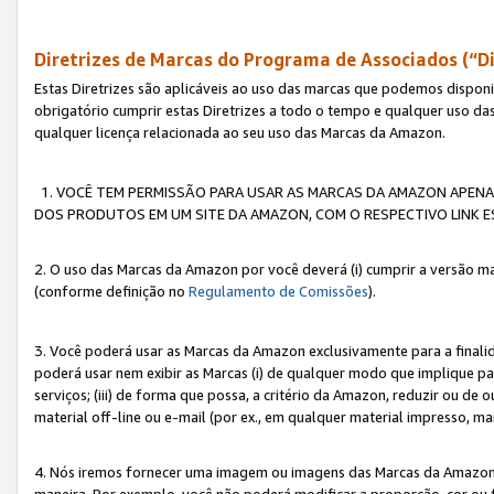
Diretrizes de Marcas do Programa de Associados (“Di
Estas Diretrizes são aplicáveis ao uso das marcas que podemos dispon
obrigatório cumprir estas Diretrizes a todo o tempo e qualquer uso da
qualquer licença relacionada ao seu uso das Marcas da Amazon.
1. VOCÊ TEM PERMISSÃO PARA USAR AS MARCAS DA AMAZON APENAS 
DOS PRODUTOS EM UM SITE DA AMAZON, COM O RESPECTIVO LINK ES
2. O uso das Marcas da Amazon por você deverá (i) cumprir a versão ma
(conforme definição no
Regulamento de Comissões
).
3. Você poderá usar as Marcas da Amazon exclusivamente para a fina
poderá usar nem exibir as Marcas (i) de qualquer modo que implique p
serviços; (iii) de forma que possa, a critério da Amazon, reduzir ou d
material off-line ou e-mail (por ex., em qualquer material impresso, 
4. Nós iremos fornecer uma imagem ou imagens das Marcas da Amazon
maneira. Por exemplo, você não poderá modificar a proporção, cor ou 