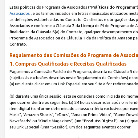
Estas políticas do Programa de Associados (“
Políticas do Programa
”
Associados
, e os termos iniciados em letras maiúsculas utilizados nes
as definições estabelecidas no Contrato. Os direitos e obrigações das
Associados e conforme a Cláusula 3 da Licença de PI do Programa de As
finalidades da Cláusula 6(a) do Contrato, qualquer descumprimento do
Programa de Associados ou da Cláusula 1 da da Política da Amazon p
Contrato.
Regulamento das Comissões do Programa de Associa
1. Compras Qualificadas e Receitas Qualificadas
Pagaremos a Comissão Padrão do Programa, descrita na Cláusula 3 de
(sujeitas às exclusões descritas neste Regulamento de Comissões) oco
(a) um cliente clicar em um Link Especial em seu Site e for redireciona
(b) durante uma única sessão, esta se considera como iniciada no momen
que ocorrer dentre os seguintes: (x) 24 horas decorridas após o referi
item digital (conforme determinado a nosso critério exclusivo; por 
Music", "Amazon Shorts", "eDocs", "Amazon Prime Video", "Game Downlo
Newsfeeds" ou "Kindle Magazines") (um "
Produto Digital
"), ou (z) q
seu Link Especial (uma "Sessão"), um dos seguintes eventos ocorrer: