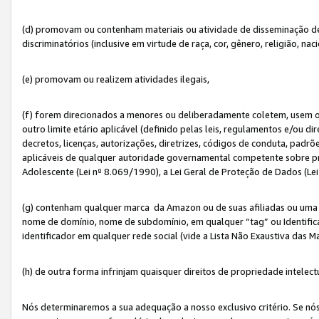
(d) promovam ou contenham materiais ou atividade de disseminação de ód
discriminatórios (inclusive em virtude de raça, cor, gênero, religião, nac
(e) promovam ou realizem atividades ilegais,
(f) forem direcionados a menores ou deliberadamente coletem, usem 
outro limite etário aplicável (definido pelas leis, regulamentos e/ou dir
decretos, licenças, autorizações, diretrizes, códigos de conduta, padrõ
aplicáveis de qualquer autoridade governamental competente sobre pro
Adolescente (Lei nº 8.069/1990), a Lei Geral de Proteção de Dados (Le
(g) contenham qualquer marca da Amazon ou de suas afiliadas ou uma v
nome de domínio, nome de subdomínio, em qualquer “tag” ou Identific
identificador em qualquer rede social (vide a Lista Não Exaustiva das 
(h) de outra forma infrinjam quaisquer direitos de propriedade intelect
Nós determinaremos a sua adequação a nosso exclusivo critério. Se nó