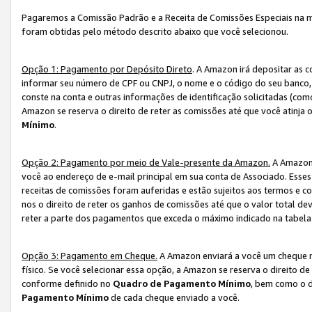
Pagaremos a Comissão Padrão e a Receita de Comissões Especiais na 
foram obtidas pelo método descrito abaixo que você selecionou.
Opção 1: Pagamento por Depósito Direto
. A Amazon irá depositar as 
informar seu número de CPF ou CNPJ, o nome e o código do seu banco, 
conste na conta e outras informações de identificação solicitadas (como
Amazon se reserva o direito de reter as comissões até que você atinja
Mínimo
.
Opção 2: Pagamento por meio de Vale-presente da Amazon.
A Amazon 
você ao endereço de e-mail principal em sua conta de Associado. Ess
receitas de comissões foram auferidas e estão sujeitos aos termos e c
nos o direito de reter os ganhos de comissões até que o valor total 
reter a parte dos pagamentos que exceda o máximo indicado na tabel
Opção 3: Pagamento em Cheque.
A Amazon enviará a você um cheque n
físico. Se você selecionar essa opção, a Amazon se reserva o direito de
conforme definido no
Quadro de Pagamento Mínimo
, bem como o d
Pagamento Mínimo
de cada cheque enviado a você.