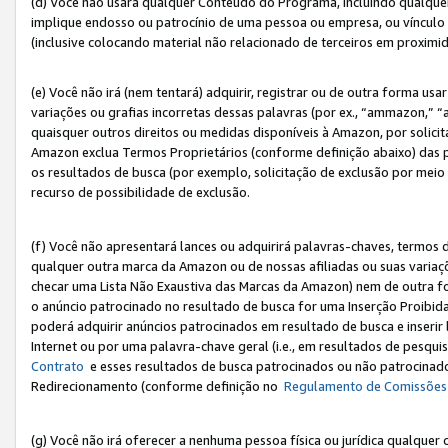
(d) Você não usará qualquer Conteúdo do Programa, incluindo qualqu
implique endosso ou patrocínio de uma pessoa ou empresa, ou vínculo 
(inclusive colocando material não relacionado de terceiros em proxim
(e) Você não irá (nem tentará) adquirir, registrar ou de outra forma 
variações ou grafias incorretas dessas palavras (por ex., “ammazon,” 
quaisquer outros direitos ou medidas disponíveis à Amazon, por solic
Amazon exclua Termos Proprietários (conforme definição abaixo) das
os resultados de busca (por exemplo, solicitação de exclusão por meio
recurso de possibilidade de exclusão.
(f) Você não apresentará lances ou adquirirá palavras-chaves, termos d
qualquer outra marca da Amazon ou de nossas afiliadas ou suas variaçõ
checar uma Lista Não Exaustiva das Marcas da Amazon) nem de outra f
o anúncio patrocinado no resultado de busca for uma Inserção Proibid
poderá adquirir anúncios patrocinados em resultado de busca e inseri
Internet ou por uma palavra-chave geral (i.e., em resultados de pesqui
Contrato
e esses resultados de busca patrocinados ou não patrocinados 
Redirecionamento (conforme definição no
Regulamento de Comissões
(g) Você não irá oferecer a nenhuma pessoa física ou jurídica qualquer