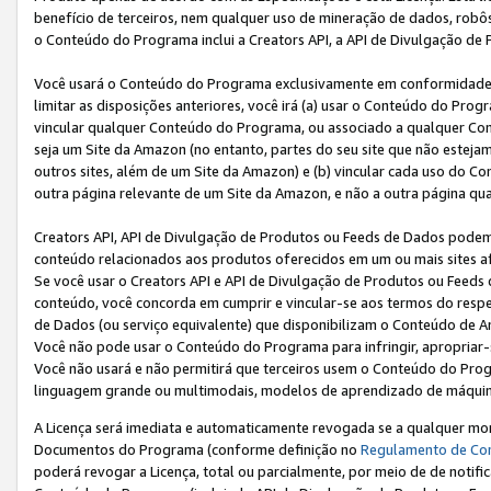
benefício de terceiros, nem qualquer uso de mineração de dados, robô
o Conteúdo do Programa inclui a Creators API, a API de Divulgação de
Você usará o Conteúdo do Programa exclusivamente em conformidad
limitar as disposições anteriores, você irá (a) usar o Conteúdo do Pro
vincular qualquer Conteúdo do Programa, ou associado a qualquer Con
seja um Site da Amazon (no entanto, partes do seu site que não estej
outros sites, além de um Site da Amazon) e (b) vincular cada uso do 
outra página relevante de um Site da Amazon, e não a outra página qua
Creators API, API de Divulgação de Produtos ou Feeds de Dados podem 
conteúdo relacionados aos produtos oferecidos em um ou mais sites af
Se você usar o Creators API e API de Divulgação de Produtos ou Feeds 
conteúdo, você concorda em cumprir e vincular-se aos termos do respe
de Dados (ou serviço equivalente) que disponibilizam o Conteúdo de An
Você não pode usar o Conteúdo do Programa para infringir, apropriar-s
Você não usará e não permitirá que terceiros usem o Conteúdo do Pro
linguagem grande ou multimodais, modelos de aprendizado de máquina
A Licença será imediata e automaticamente revogada se a qualquer m
Documentos do Programa (conforme definição no
Regulamento de Co
poderá revogar a Licença, total ou parcialmente, por meio de de notifi