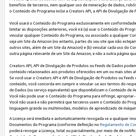
benefício de terceiros, nem qualquer uso de mineração de dados, robô
o Conteúdo do Programa inclui a Creators API, a API de Divulgação de
Você usará o Conteúdo do Programa exclusivamente em conformidad
limitar as disposições anteriores, você irá (a) usar o Conteúdo do Pro
vincular qualquer Conteúdo do Programa, ou associado a qualquer Con
seja um Site da Amazon (no entanto, partes do seu site que não estej
outros sites, além de um Site da Amazon) e (b) vincular cada uso do 
outra página relevante de um Site da Amazon, e não a outra página qua
Creators API, API de Divulgação de Produtos ou Feeds de Dados podem 
conteúdo relacionados aos produtos oferecidos em um ou mais sites af
Se você usar o Creators API e API de Divulgação de Produtos ou Feeds 
conteúdo, você concorda em cumprir e vincular-se aos termos do respe
de Dados (ou serviço equivalente) que disponibilizam o Conteúdo de An
Você não pode usar o Conteúdo do Programa para infringir, apropriar-s
Você não usará e não permitirá que terceiros usem o Conteúdo do Pro
linguagem grande ou multimodais, modelos de aprendizado de máquina
A Licença será imediata e automaticamente revogada se a qualquer m
Documentos do Programa (conforme definição no
Regulamento de Co
poderá revogar a Licença, total ou parcialmente, por meio de de notifi