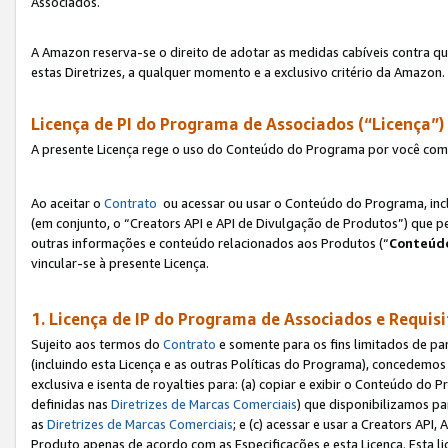
Associados.
A Amazon reserva-se o direito de adotar as medidas cabíveis contra 
estas Diretrizes, a qualquer momento e a exclusivo critério da Amazon.
Licença de PI do Programa de Associados (“Licença”)
A presente Licença rege o uso do Conteúdo do Programa por você com 
Ao aceitar o
Contrato
ou acessar ou usar o Conteúdo do Programa, incl
(em conjunto, o “Creators API e API de Divulgação de Produtos”) que 
outras informações e conteúdo relacionados aos Produtos (“
Conteúdo
vincular-se à presente Licença.
1. Licença de IP do Programa de Associados e Requis
Sujeito aos termos do
Contrato
e somente para os fins limitados de p
(incluindo esta Licença e as outras Políticas do Programa), concedemos 
exclusiva e isenta de royalties para: (a) copiar e exibir o Conteúdo 
definidas nas
Diretrizes de Marcas Comerciais
) que disponibilizamos p
as
Diretrizes de Marcas Comerciais
; e (c) acessar e usar a Creators AP
Produto apenas de acordo com as Especificações e esta Licença. Esta 