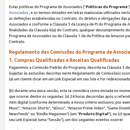
Estas políticas do Programa de Associados (“
Políticas do Programa
”
Associados
, e os termos iniciados em letras maiúsculas utilizados nes
as definições estabelecidas no Contrato. Os direitos e obrigações das
Associados e conforme a Cláusula 3 da Licença de PI do Programa de As
finalidades da Cláusula 6(a) do Contrato, qualquer descumprimento do
Programa de Associados ou da Cláusula 1 da da Política da Amazon p
Contrato.
Regulamento das Comissões do Programa de Associa
1. Compras Qualificadas e Receitas Qualificadas
Pagaremos a Comissão Padrão do Programa, descrita na Cláusula 3 de
(sujeitas às exclusões descritas neste Regulamento de Comissões) oco
(a) um cliente clicar em um Link Especial em seu Site e for redireciona
(b) durante uma única sessão, esta se considera como iniciada no momen
que ocorrer dentre os seguintes: (x) 24 horas decorridas após o referi
item digital (conforme determinado a nosso critério exclusivo; por 
Music", "Amazon Shorts", "eDocs", "Amazon Prime Video", "Game Downlo
Newsfeeds" ou "Kindle Magazines") (um "
Produto Digital
"), ou (z) q
seu Link Especial (uma "Sessão"), um dos seguintes eventos ocorrer: