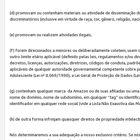
(d) promovam ou contenham materiais ou atividade de disseminação de ód
discriminatórios (inclusive em virtude de raça, cor, gênero, religião, nac
(e) promovam ou realizem atividades ilegais,
(f) forem direcionados a menores ou deliberadamente coletem, usem 
outro limite etário aplicável (definido pelas leis, regulamentos e/ou dir
decretos, licenças, autorizações, diretrizes, códigos de conduta, padrõ
aplicáveis de qualquer autoridade governamental competente sobre pro
Adolescente (Lei nº 8.069/1990), a Lei Geral de Proteção de Dados (Le
(g) contenham qualquer marca da Amazon ou de suas afiliadas ou uma v
nome de domínio, nome de subdomínio, em qualquer “tag” ou Identific
identificador em qualquer rede social (vide a Lista Não Exaustiva das 
(h) de outra forma infrinjam quaisquer direitos de propriedade intelect
Nós determinaremos a sua adequação a nosso exclusivo critério. Se nó