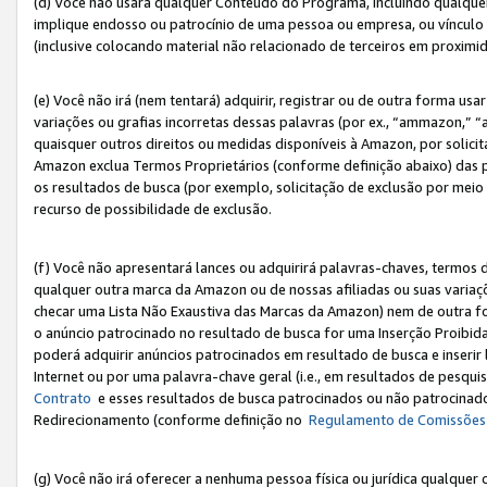
(d) Você não usará qualquer Conteúdo do Programa, incluindo qualqu
implique endosso ou patrocínio de uma pessoa ou empresa, ou vínculo 
(inclusive colocando material não relacionado de terceiros em proxim
(e) Você não irá (nem tentará) adquirir, registrar ou de outra forma 
variações ou grafias incorretas dessas palavras (por ex., “ammazon,” 
quaisquer outros direitos ou medidas disponíveis à Amazon, por solic
Amazon exclua Termos Proprietários (conforme definição abaixo) das
os resultados de busca (por exemplo, solicitação de exclusão por meio
recurso de possibilidade de exclusão.
(f) Você não apresentará lances ou adquirirá palavras-chaves, termos d
qualquer outra marca da Amazon ou de nossas afiliadas ou suas variaçõ
checar uma Lista Não Exaustiva das Marcas da Amazon) nem de outra f
o anúncio patrocinado no resultado de busca for uma Inserção Proibid
poderá adquirir anúncios patrocinados em resultado de busca e inseri
Internet ou por uma palavra-chave geral (i.e., em resultados de pesqui
Contrato
e esses resultados de busca patrocinados ou não patrocinados 
Redirecionamento (conforme definição no
Regulamento de Comissões
(g) Você não irá oferecer a nenhuma pessoa física ou jurídica qualquer