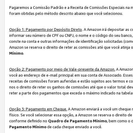
Pagaremos a Comissão Padrão e a Receita de Comissões Especiais na 
foram obtidas pelo método descrito abaixo que você selecionou.
Opção 1: Pagamento por Depósito Direto
. A Amazon irá depositar as 
informar seu número de CPF ou CNPJ, o nome e o código do seu banco, 
conste na conta e outras informações de identificação solicitadas (como
Amazon se reserva o direito de reter as comissões até que você atinja
Mínimo
.
Opção 2: Pagamento por meio de Vale-presente da Amazon.
A Amazon 
você ao endereço de e-mail principal em sua conta de Associado. Ess
receitas de comissões foram auferidas e estão sujeitos aos termos e c
nos o direito de reter os ganhos de comissões até que o valor total 
reter a parte dos pagamentos que exceda o máximo indicado na tabel
Opção 3: Pagamento em Cheque.
A Amazon enviará a você um cheque n
físico. Se você selecionar essa opção, a Amazon se reserva o direito de
conforme definido no
Quadro de Pagamento Mínimo
, bem como o d
Pagamento Mínimo
de cada cheque enviado a você.