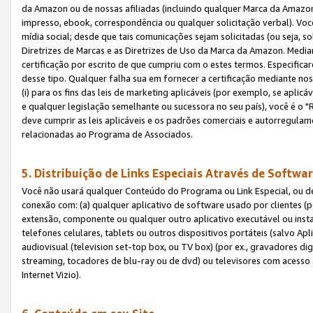
da Amazon ou de nossas afiliadas (incluindo qualquer Marca da Amazo
impresso, ebook, correspondência ou qualquer solicitação verbal). Você
mídia social; desde que tais comunicações sejam solicitadas (ou seja, 
Diretrizes de Marcas e as Diretrizes de Uso da Marca da Amazon. Media
certificação por escrito de que cumpriu com o estes termos. Especifica
desse tipo. Qualquer falha sua em fornecer a certificação mediante noss
(i) para os fins das leis de marketing aplicáveis (por exemplo, se apl
e qualquer legislação semelhante ou sucessora no seu país), você é o "
deve cumprir as leis aplicáveis e os padrões comerciais e autorregula
relacionadas ao Programa de Associados.
5. Distribuição de Links Especiais Através de Softwar
Você não usará qualquer Conteúdo do Programa ou Link Especial, ou de
conexão com: (a) qualquer aplicativo de software usado por clientes (
extensão, componente ou qualquer outro aplicativo executável ou insta
telefones celulares, tablets ou outros dispositivos portáteis (salvo A
audiovisual (television set-top box, ou TV box) (por ex., gravadores di
streaming, tocadores de blu-ray ou de dvd) ou televisores com acesso à
Internet Vizio).