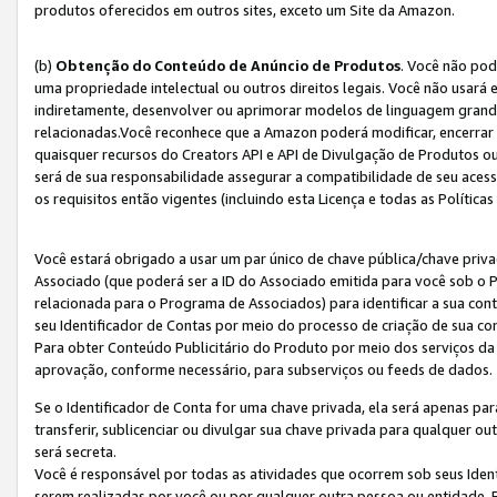
produtos oferecidos em outros sites, exceto um Site da Amazon.
(b)
Obtenção do Conteúdo de Anúncio de Produtos
. Você não pod
uma propriedade intelectual ou outros direitos legais. Você não usará
indiretamente, desenvolver ou aprimorar modelos de linguagem grand
relacionadas.Você reconhece que a Amazon poderá modificar, encerrar 
quaisquer recursos do Creators API e API de Divulgação de Produtos 
será de sua responsabilidade assegurar a compatibilidade de seu aces
os requisitos então vigentes (incluindo esta Licença e todas as Política
Você estará obrigado a usar um par único de chave pública/chave priva
Associado (que poderá ser a ID do Associado emitida para você sob o
relacionada para o Programa de Associados) para identificar a sua co
seu Identificador de Contas por meio do processo de criação de sua co
Para obter Conteúdo Publicitário do Produto por meio dos serviços da
aprovação, conforme necessário, para subserviços ou feeds de dados.
Se o Identificador de Conta for uma chave privada, ela será apenas par
transferir, sublicenciar ou divulgar sua chave privada para qualquer ou
será secreta.
Você é responsável por todas as atividades que ocorrem sob seus Iden
serem realizadas por você ou por qualquer outra pessoa ou entidade. 