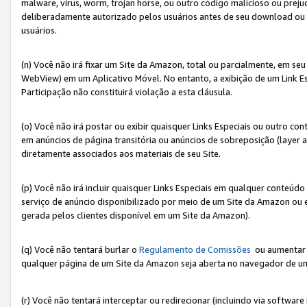
malware, vírus, worm, trojan horse, ou outro código malicioso ou preju
deliberadamente autorizado pelos usuários antes de seu download ou 
usuários.
(n) Você não irá fixar um Site da Amazon, total ou parcialmente, em seu
WebView) em um Aplicativo Móvel. No entanto, a exibição de um Link E
Participação não constituirá violação a esta cláusula.
(o) Você não irá postar ou exibir quaisquer Links Especiais ou outro
em anúncios de página transitória ou anúncios de sobreposição (layer
diretamente associados aos materiais de seu Site.
(p) Você não irá incluir quaisquer Links Especiais em qualquer conte
serviço de anúncio disponibilizado por meio de um Site da Amazon ou em
gerada pelos clientes disponível em um Site da Amazon).
(q) Você não tentará burlar o
Regulamento de Comissões
ou aumentar a
qualquer página de um Site da Amazon seja aberta no navegador de um cli
(r) Você não tentará interceptar ou redirecionar (incluindo via softwar