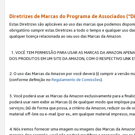
Diretrizes de Marcas do Programa de Associados (“Di
Estas Diretrizes são aplicáveis ao uso das marcas que podemos dispon
obrigatório cumprir estas Diretrizes a todo o tempo e qualquer uso da
qualquer licença relacionada ao seu uso das Marcas da Amazon.
1. VOCÊ TEM PERMISSÃO PARA USAR AS MARCAS DA AMAZON APENAS 
DOS PRODUTOS EM UM SITE DA AMAZON, COM O RESPECTIVO LINK ES
2. O uso das Marcas da Amazon por você deverá (i) cumprir a versão ma
(conforme definição no
Regulamento de Comissões
).
3. Você poderá usar as Marcas da Amazon exclusivamente para a fina
poderá usar nem exibir as Marcas (i) de qualquer modo que implique p
serviços; (iii) de forma que possa, a critério da Amazon, reduzir ou d
material off-line ou e-mail (por ex., em qualquer material impresso, 
4. Nós iremos fornecer uma imagem ou imagens das Marcas da Amazon
maneira. Por exemplo, você não poderá modificar a proporção, cor ou 