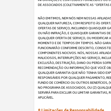
DE ASSOCIADOS (COLETIVAMENTE AS “OFERTAS 
NÃO EMITIMOS, NEM NÓS NEM NOSSAS AFILIADAS
QUALQUER NATUREZA, COM RESPEITO ÀS OFERTA
OFERTAS DE SERVIÇO, INCLUINDO QUAISQUER GAR
OU NÃO INFRAÇÃO, E QUAISQUER GARANTIAS D
QUALQUER OFERTA DE SERVIÇO, OU MODIFICAR 
MOMENTO E DE TEMPOS EM TEMPOS. NÃO GARANT
FUNCIONARÃO CONFORME DESCRITO, CONSISTENT
COMPONENTES NOCIVOS. NÓS, NOSSAS AFILIADA
MALICIOSOS, INTERRUPÇÕES NO SERVIÇO, INCL
EXCLUSÃO, DESTRUIÇÃO, DANO OU PERDA SOFR
RECOMENDAÇÃO OU INFORMAÇÃO QUE VOCÊ OBTI
QUALQUER GARANTIA QUE NÃO TENHA SIDO EXPR
RESPONSÁVEIS POR QUALQUER PAGAMENTO, REE
FUNDO DE COMÉRCIO OU OUTROS BENEFÍCIOS, 
NO PROGRAMA DE ASSOCIADOS, OU (Z) QUALQU
SERVIRÁ PARA EXCLUIR OU LIMITAR GARANTIAS
APLICÁVEL.
8.Limitações de Responsabilidade