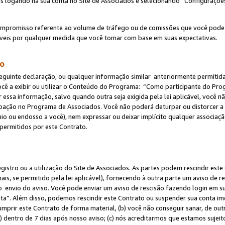
s logando na sua conta no Site de Associados e selecionando “Configuraçõe
ompromisso referente ao volume de tráfego ou de comissões que você pode
eis por qualquer medida que você tomar com base em suas expectativas.
do
eguinte declaração, ou qualquer informação similar anteriormente permitid
ocê a exibir ou utilizar o Conteúdo do Programa: “Como participante do P
 essa informação, salvo quando outra seja exigida pela lei aplicável, você
cipação no Programa de Associados. Você não poderá deturpar ou distorcer a
ínio ou endosso a você), nem expressar ou deixar implícito qualquer associaç
permitidos por este Contrato.
egistro ou a utilização do Site de Associados. As partes podem rescindir e
s, se permitido pela lei aplicável), fornecendo à outra parte um aviso de r
do envio do aviso. Você pode enviar um aviso de rescisão fazendo login em s
a”. Além disso, podemos rescindir este Contrato ou suspender sua conta im
mprir este Contrato de forma material, (b) você não conseguir sanar, de out
) dentro de 7 dias após nosso aviso; (c) nós acreditarmos que estamos sujei