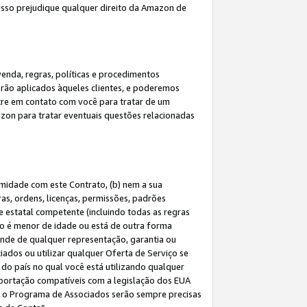
 isso prejudique qualquer direito da Amazon de
enda, regras, políticas e procedimentos
erão aplicados àqueles clientes, e poderemos
tre em contato com você para tratar de um
azon para tratar eventuais questões relacionadas
rmidade com este Contrato, (b) nem a sua
as, ordens, licenças, permissões, padrões
de estatal competente (incluindo todas as regras
ão é menor de idade ou está de outra forma
ende de qualquer representação, garantia ou
ados ou utilizar qualquer Oferta de Serviço se
do país no qual você está utilizando qualquer
exportação compatíveis com a legislação dos EUA
om o Programa de Associados serão sempre precisas