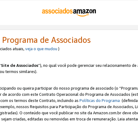
 Programa de Associados
ociados atuais,
veja o que mudou
)
“
Site de Associados
”), no qual você pode gerenciar seu relacionamento de 
 ou termos similares).
ticipando ou queira participar do nosso programa de associado (o “Programa
ar de acordo com este Contrato Operacional do Programa de Associados (est
a com os termos deste Contrato, incluindo as
Políticas do Programa
(definida
 exemplo, nossos Requisitos para Participação do Programa de Associados, 
egistradas). O conteúdo que você publicar no site da Amazon.com.br deve o
e sejam criadas, editadas ou removidas em troca de remuneração. Leia atentam