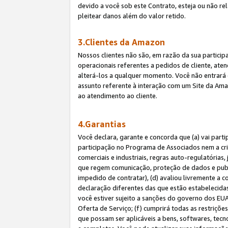
devido a você sob este Contrato, esteja ou não r
pleitear danos além do valor retido.
3.Clientes da Amazon
Nossos clientes não são, em razão da sua particip
operacionais referentes a pedidos de cliente, ate
alterá-los a qualquer momento. Você não entrará 
assunto referente à interação com um Site da Amaz
ao atendimento ao cliente.
4.Garantias
Você declara, garante e concorda que (a) vai part
participação no Programa de Associados nem a cria
comerciais e industriais, regras auto-regulatórias
que regem comunicação, proteção de dados e public
impedido de contratar), (d) avaliou livremente a
declaração diferentes das que estão estabelecidas
você estiver sujeito a sanções do governo dos EU
Oferta de Serviço; (f) cumprirá todas as restriçõ
que possam ser aplicáveis a bens, softwares, tec