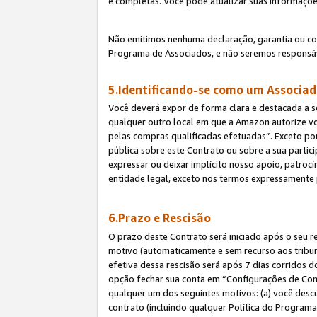
e completas. Você pode atualizar suas informaçõe
Não emitimos nenhuma declaração, garantia ou c
Programa de Associados, e não seremos responsáv
5.Identificando-se como um Associa
Você deverá expor de forma clara e destacada a s
qualquer outro local em que a Amazon autorize v
pelas compras qualificadas efetuadas”. Exceto por
pública sobre este Contrato ou sobre a sua parti
expressar ou deixar implícito nosso apoio, patroc
entidade legal, exceto nos termos expressamente 
6.Prazo e Rescisão
O prazo deste Contrato será iniciado após o seu r
motivo (automaticamente e sem recurso aos tribunai
efetiva dessa rescisão será após 7 dias corridos 
opção fechar sua conta em “Configurações de Cont
qualquer um dos seguintes motivos: (a) você descu
contrato (incluindo qualquer Política do Programa