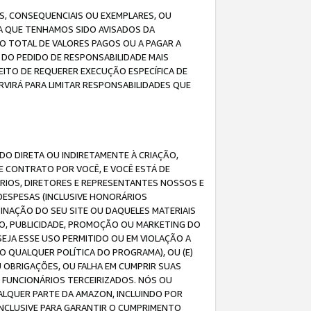
IS, CONSEQUENCIAIS OU EXEMPLARES, OU
DA QUE TENHAMOS SIDO AVISADOS DA
O TOTAL DE VALORES PAGOS OU A PAGAR A
DO PEDIDO DE RESPONSABILIDADE MAIS
EITO DE REQUERER EXECUÇÃO ESPECÍFICA DE
VIRÁ PARA LIMITAR RESPONSABILIDADES QUE
DO DIRETA OU INDIRETAMENTE À CRIAÇÃO,
E CONTRATO POR VOCÊ, E VOCÊ ESTÁ DE
ÁRIOS, DIRETORES E REPRESENTANTES NOSSOS E
DESPESAS (INCLUSIVE HONORÁRIOS
BINAÇÃO DO SEU SITE OU DAQUELES MATERIAIS
O, PUBLICIDADE, PROMOÇÃO OU MARKETING DO
SEJA ESSE USO PERMITIDO OU EM VIOLAÇÃO A
O QUALQUER POLÍTICA DO PROGRAMA), OU (E)
 OBRIGAÇÕES, OU FALHA EM CUMPRIR SUAS
S FUNCIONÁRIOS TERCEIRIZADOS. NÓS OU
LQUER PARTE DA AMAZON, INCLUINDO POR
 INCLUSIVE PARA GARANTIR O CUMPRIMENTO