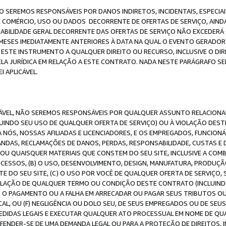
O SEREMOS RESPONSÁVEIS POR DANOS INDIRETOS, INCIDENTAIS, ESPECIA
E COMÉRCIO, USO OU DADOS DECORRENTE DE OFERTAS DE SERVIÇO, AIN
SABILIDADE GERAL DECORRENTE DAS OFERTAS DE SERVIÇO NÃO EXCEDERÁ 
ESES IMEDIATAMENTE ANTERIORES À DATA NA QUAL O EVENTO GERADOR 
 ESTE INSTRUMENTO A QUALQUER DIREITO OU RECURSO, INCLUSIVE O DIR
 JURÍDICA EM RELAÇÃO A ESTE CONTRATO. NADA NESTE PARÁGRAFO SER
 APLICÁVEL.
ICÁVEL, NÃO SEREMOS RESPONSÁVEIS POR QUALQUER ASSUNTO RELACIONA
INDO SEU USO DE QUALQUER OFERTA DE SERVIÇO) OU À VIOLAÇÃO DEST
 NÓS, NOSSAS AFILIADAS E LICENCIADORES, E OS EMPREGADOS, FUNCION
ANDAS, RECLAMAÇÕES DE DANOS, PERDAS, RESPONSABILIDADE, CUSTAS E 
E OU QUAISQUER MATERIAIS QUE CONSTEM DO SEU SITE, INCLUSIVE A COM
ESSOS, (B) O USO, DESENVOLVIMENTO, DESIGN, MANUFATURA, PRODUÇÃ
E DO SEU SITE, (C) O USO POR VOCÊ DE QUALQUER OFERTA DE SERVIÇO, 
 VIOLAÇÃO DE QUALQUER TERMO OU CONDIÇÃO DESTE CONTRATO (INCLUIND
 O PAGAMENTO OU A FALHA EM ARRECADAR OU PAGAR SEUS TRIBUTOS OU
AL, OU (F) NEGLIGÊNCIA OU DOLO SEU, DE SEUS EMPREGADOS OU DE SEU
IDAS LEGAIS E EXECUTAR QUALQUER ATO PROCESSUAL EM NOME DE QUA
DEFENDER-SE DE UMA DEMANDA LEGAL OU PARA A PROTEÇÃO DE DIREITOS,