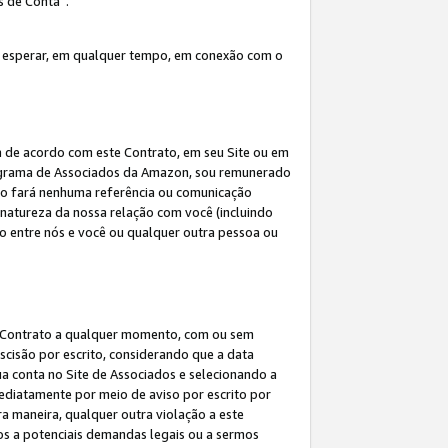
s de Conta”.
 esperar, em qualquer tempo, em conexão com o
a de acordo com este Contrato, em seu Site ou em
rograma de Associados da Amazon, sou remunerado
 não fará nenhuma referência ou comunicação
 natureza da nossa relação com você (incluindo
ão entre nós e você ou qualquer outra pessoa ou
ste Contrato a qualquer momento, com ou sem
escisão por escrito, considerando que a data
ua conta no Site de Associados e selecionando a
ediatamente por meio de aviso por escrito por
ra maneira, qualquer outra violação a este
tos a potenciais demandas legais ou a sermos