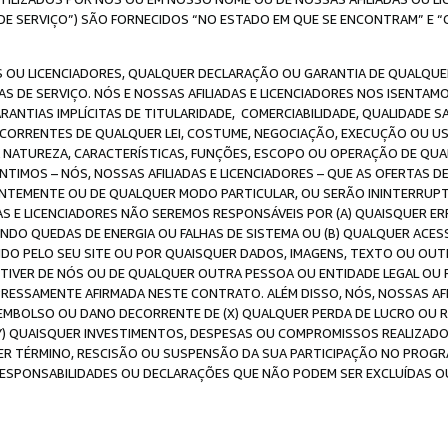
DE SERVIÇO”) SÃO FORNECIDOS “NO ESTADO EM QUE SE ENCONTRAM” E “
 OU LICENCIADORES, QUALQUER DECLARAÇÃO OU GARANTIA DE QUALQUER T
S DE SERVIÇO. NÓS E NOSSAS AFILIADAS E LICENCIADORES NOS ISENTAM
ANTIAS IMPLÍCITAS DE TITULARIDADE, COMERCIABILIDADE, QUALIDADE SA
ECORRENTES DE QUALQUER LEI, COSTUME, NEGOCIAÇÃO, EXECUÇÃO OU 
A NATUREZA, CARACTERÍSTICAS, FUNÇÕES, ESCOPO OU OPERAÇÃO DE QUA
IMOS – NÓS, NOSSAS AFILIADAS E LICENCIADORES – QUE AS OFERTAS D
EMENTE OU DE QUALQUER MODO PARTICULAR, OU SERÃO ININTERRUPTAS, 
S E LICENCIADORES NÃO SEREMOS RESPONSÁVEIS POR (A) QUAISQUER ERR
UINDO QUEDAS DE ENERGIA OU FALHAS DE SISTEMA OU (B) QUALQUER AC
IDO PELO SEU SITE OU POR QUAISQUER DADOS, IMAGENS, TEXTO OU O
VER DE NÓS OU DE QUALQUER OUTRA PESSOA OU ENTIDADE LEGAL OU PO
ESSAMENTE AFIRMADA NESTE CONTRATO. ALÉM DISSO, NÓS, NOSSAS AFI
MBOLSO OU DANO DECORRENTE DE (X) QUALQUER PERDA DE LUCRO OU RE
(Y) QUAISQUER INVESTIMENTOS, DESPESAS OU COMPROMISSOS REALIZAD
ER TÉRMINO, RESCISÃO OU SUSPENSÃO DA SUA PARTICIPAÇÃO NO PROGR
, RESPONSABILIDADES OU DECLARAÇÕES QUE NÃO PODEM SER EXCLUÍDAS O