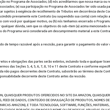
ação no Programa de Associados; (d) nós acreditarmos que nossa marca ou r
sociados; (e) sua participação no Programa de Associados ter sido usada par
r sujeitos à exigência de recolhimento de Tributos em decorrência deste Co
escindido previamente este Contrato (ou suspendido sua conta) com relação
to com você por qualquer motivo, ou (h) nós tenhamos encerrado o Progra
ar qualquer dúvida, sem que os objetivos do sub-item (a) acima mencionado n
cas do Programa será considerada um descumprimento material a este Contr
o de tempo razoável após a rescisão, para garantir o pagamento do valor 
reitos e obrigações das partes serão extintos, incluindo toda e qualquer li
termos das Seções 3, 4, 5, 6, 7, 8, 10 e 11 deste Contrato e conforme espec
da não pagos decorrentes deste Contrato, subsistirão ao término deste Contr
sponsabilidade decorrente deste Contrato antes da rescisão.
N, QUAISQUER PRODUTOS OFERECIDOS NO SITE DA AMAZON, QUAISQUER LI
, FEED DE DADOS, CONTEÚDO DE DIVULGAÇÃO DE PRODUTOS, NOMES DE 
MARCAS AMAZON), E TODA TECNOLOGIA, SOFTWARE, FUNÇÕES, MATERIAIS,
ILIZADOS POR NÓS OU EM NOSSO NOME OU DE NOSSAS AFILIADAS OU L