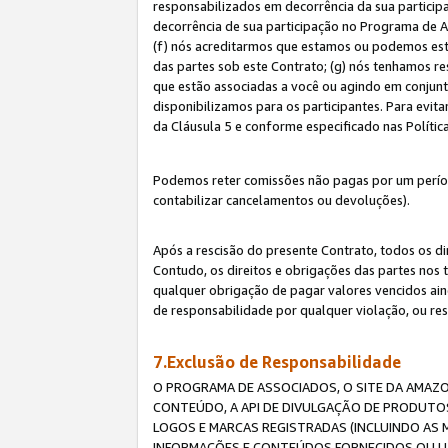
responsabilizados em decorrência da sua particip
decorrência de sua participação no Programa de As
(f) nós acreditarmos que estamos ou podemos esta
das partes sob este Contrato; (g) nós tenhamos r
que estão associadas a você ou agindo em conjun
disponibilizamos para os participantes. Para evit
da Cláusula 5 e conforme especificado nas Políti
Podemos reter comissões não pagas por um períod
contabilizar cancelamentos ou devoluções).
Após a rescisão do presente Contrato, todos os di
Contudo, os direitos e obrigações das partes nos 
qualquer obrigação de pagar valores vencidos ain
de responsabilidade por qualquer violação, ou re
7.Exclusão de Responsabilidade
O PROGRAMA DE ASSOCIADOS, O SITE DA AMAZO
CONTEÚDO, A API DE DIVULGAÇÃO DE PRODUTOS
LOGOS E MARCAS REGISTRADAS (INCLUINDO AS 
INFORMAÇÕES E CONTEÚDOS FORNECIDOS OU UT