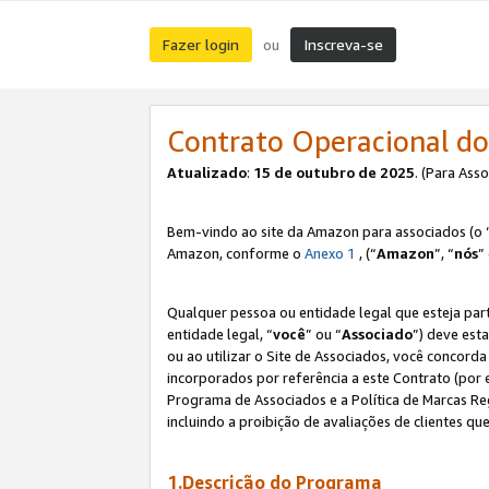
Fazer login
Inscreva-se
ou
Contrato Operacional do
Atualizado
:
15 de outubro de 2025
. (Para Ass
Bem-vindo ao site da Amazon para associados (o 
Amazon, conforme o
Anexo 1
, (“
Amazon
”, “
nós
”
Qualquer pessoa ou entidade legal que esteja par
entidade legal, “
você
” ou “
Associado
”) deve est
ou ao utilizar o Site de Associados, você concord
incorporados por referência a este Contrato (por
Programa de Associados e a Política de Marcas R
incluindo a proibição de avaliações de clientes qu
1.Descrição do Programa