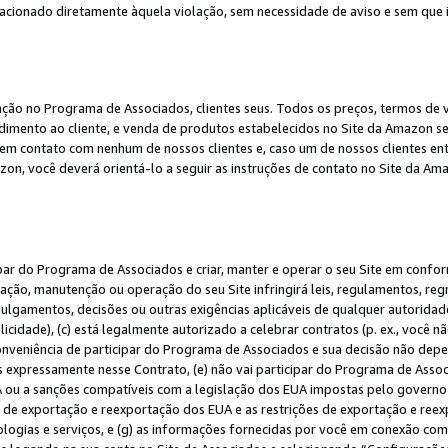
elacionado diretamente àquela violação, sem necessidade de aviso e sem que
ação no Programa de Associados, clientes seus. Todos os preços, termos de v
ndimento ao cliente, e venda de produtos estabelecidos no Site da Amazon s
em contato com nenhum de nossos clientes e, caso um de nossos clientes en
on, você deverá orientá-lo a seguir as instruções de contato no Site da Am
ipar do Programa de Associados e criar, manter e operar o seu Site em confo
ção, manutenção ou operação do seu Site infringirá leis, regulamentos, regr
, julgamentos, decisões ou outras exigências aplicáveis de qualquer autorida
idade), (c) está legalmente autorizado a celebrar contratos (p. ex., você n
 conveniência de participar do Programa de Associados e sua decisão não dep
 expressamente nesse Contrato, (e) não vai participar do Programa de Associ
A ou a sanções compatíveis com a legislação dos EUA impostas pelo governo 
es de exportação e reexportação dos EUA e as restrições de exportação e re
nologias e serviços, e (g) as informações fornecidas por você em conexão c