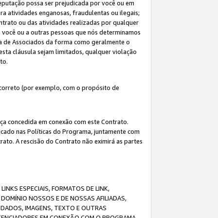
eputação possa ser prejudicada por você ou em
a atividades enganosas, fraudulentas ou ilegais;
ntrato ou das atividades realizadas por qualquer
 a você ou a outras pessoas que nós determinamos
ma de Associados da forma como geralmente o
esta cláusula sejam limitados, qualquer violação
ato.
correto (por exemplo, com o propósito de
cença concedida em conexão com este Contrato.
ificado nas Políticas do Programa, juntamente com
ato. A rescisão do Contrato não eximirá as partes
NKS ESPECIAIS, FORMATOS DE LINK,
DOMÍNIO NOSSOS E DE NOSSAS AFILIADAS,
 DADOS, IMAGENS, TEXTO E OUTRAS
ICENCIADORES EM CONEXÃO COM O PROGRAMA