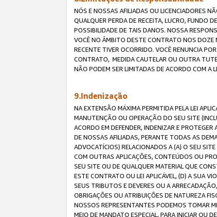
NÓS E NOSSAS AFILIADAS OU LICENCIADORES NÃ
QUALQUER PERDA DE RECEITA, LUCRO, FUNDO D
POSSIBILIDADE DE TAIS DANOS. NOSSA RESPON
VOCÊ NO ÂMBITO DESTE CONTRATO NOS DOZE M
RECENTE TIVER OCORRIDO. VOCÊ RENUNCIA POR
CONTRATO, MEDIDA CAUTELAR OU OUTRA TUTELA
NÃO PODEM SER LIMITADAS DE ACORDO COM A LEI
9.Indenização
NA EXTENSÃO MÁXIMA PERMITIDA PELA LEI APL
MANUTENÇÃO OU OPERAÇÃO DO SEU SITE (INCLU
ACORDO EM DEFENDER, INDENIZAR E PROTEGER A
DE NOSSAS AFILIADAS, PERANTE TODAS AS DEM
ADVOCATÍCIOS) RELACIONADOS A (A) O SEU SIT
COM OUTRAS APLICAÇÕES, CONTEÚDOS OU PROC
SEU SITE OU DE QUALQUER MATERIAL QUE CONST
ESTE CONTRATO OU LEI APLICÁVEL, (D) A SUA
SEUS TRIBUTOS E DEVERES OU A ARRECADAÇÃO,
OBRIGAÇÕES OU ATRIBUIÇÕES DE NATUREZA FISC
NOSSOS REPRESENTANTES PODEMOS TOMAR MED
MEIO DE MANDATO ESPECIAL, PARA INICIAR OU 