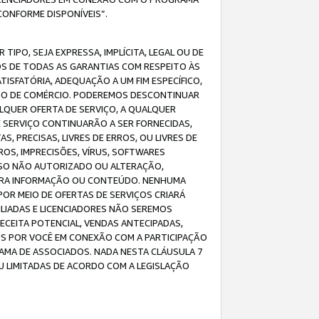
CONFORME DISPONÍVEIS”.
IPO, SEJA EXPRESSA, IMPLÍCITA, LEGAL OU DE
OS DE TODAS AS GARANTIAS COM RESPEITO ÀS
TISFATÓRIA, ADEQUAÇÃO A UM FIM ESPECÍFICO,
USO DE COMÉRCIO. PODEREMOS DESCONTINUAR
LQUER OFERTA DE SERVIÇO, A QUALQUER
E SERVIÇO CONTINUARÃO A SER FORNECIDAS,
PRECISAS, LIVRES DE ERROS, OU LIVRES DE
OS, IMPRECISÕES, VÍRUS, SOFTWARES
ESSO NÃO AUTORIZADO OU ALTERAÇÃO,
UTRA INFORMAÇÃO OU CONTEÚDO. NENHUMA
R MEIO DE OFERTAS DE SERVIÇOS CRIARÁ
LIADAS E LICENCIADORES NÃO SEREMOS
CEITA POTENCIAL, VENDAS ANTECIPADAS,
OS POR VOCÊ EM CONEXÃO COM A PARTICIPAÇÃO
AMA DE ASSOCIADOS. NADA NESTA CLÁUSULA 7
U LIMITADAS DE ACORDO COM A LEGISLAÇÃO