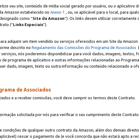
e seu site, conteúdo de mídia social gerado por usuário, ou o aplicativo d
e da Amazon estabelecido no
Anexo 1
, ou, se aplicável para o local, para qua
designado como “
Site da Amazon
”). Os links devem utilizar corretamente 
rato (“
Links Especiais
”).
para adquirir um item vendido ou serviços oferecidos em um Site da Amazon 
forme descrito no
Regulamento das Comissões do Programa de Associados
(
 serviços, nós poderemos disponibilizar para você dados, imagens, textos, fo
ces de programa de aplicativo e outras informações relacionadas ao Programa
uer dado, imagem, texto ou outra informação ou conteúdo relacionado a ofe
ograma de Associados
ciados e a receber comissões, você deve cumprir os termos deste Contrato.
rmação solicitada por nós para verificar o seu cumprimento deste Contrato
 e condições de qualquer outro contrato da Amazon, além dos demais direito
 aplicável) cessar o pagamento de (e você concorda que não estará apto a r