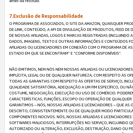
antes da rescisão.
7.Exclusão de Responsabilidade
O PROGRAMA DE ASSOCIADOS, O SITE DA AMAZON, QUAISQUER PROD
DE LINK, CONTEÚDO, A API DE DIVULGAÇÃO DE PRODUTOS, FEED D
DE NOSSAS AFILIADAS, LOGOS E MARCAS REGISTRADAS (INCLUINDO 
DADOS, IMAGENS, TEXTO E OUTRAS INFORMAÇÕES E CONTEÚDOS F
AFILIADAS OU LICENCIADORES EM CONEXÃO COM O PROGRAMA DE AS
ESTADO EM QUE SE ENCONTRAM” E “CONFORME DISPONÍVEIS”.
NÃO EMITIMOS, NEM NÓS NEM NOSSAS AFILIADAS OU LICENCIADORE
IMPLÍCITA, LEGAL OU DE QUALQUER NATUREZA, COM RESPEITO ÀS OF
TODAS AS GARANTIAS COM RESPEITO ÀS OFERTAS DE SERVIÇO, INCL
QUALIDADE SATISFATÓRIA, ADEQUAÇÃO A UM FIM ESPECÍFICO, OU N
COSTUME, NEGOCIAÇÃO, EXECUÇÃO OU USO DE COMÉRCIO. PODEREM
CARACTERÍSTICAS, FUNÇÕES, ESCOPO OU OPERAÇÃO DE QUALQUER 
GARANTIMOS – NÓS, NOSSAS AFILIADAS E LICENCIADORES – QUE A
DESCRITO, CONSISTENTEMENTE OU DE QUALQUER MODO PARTICULAR, 
COMPONENTES NOCIVOS. NÓS, NOSSAS AFILIADAS E LICENCIADORES 
SOFTWARES MALICIOSOS, INTERRUPÇÕES NO SERVIÇO, INCLUINDO Q
AUTORIZADO OU ALTERAÇÃO, EXCLUSÃO, DESTRUIÇÃO, DANO OU PE