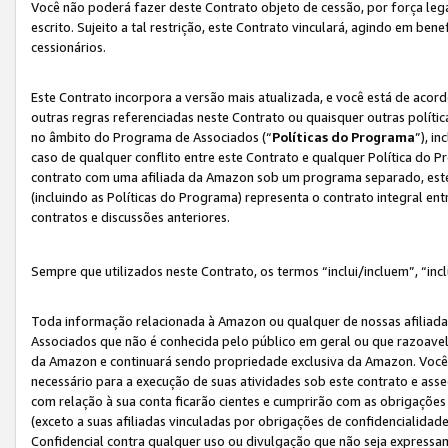
Você não poderá fazer deste Contrato objeto de cessão, por força le
escrito. Sujeito a tal restrição, este Contrato vinculará, agindo em be
cessionários.
Este Contrato incorpora a versão mais atualizada, e você está de acordo
outras regras referenciadas neste Contrato ou quaisquer outras políti
no âmbito do Programa de Associados (“
Políticas do Programa
”), i
caso de qualquer conflito entre este Contrato e qualquer Política do P
contrato com uma afiliada da Amazon sob um programa separado, este 
(incluindo as Políticas do Programa) representa o contrato integral en
contratos e discussões anteriores.
Sempre que utilizados neste Contrato, os termos “inclui/incluem”, “incl
Toda informação relacionada à Amazon ou qualquer de nossas afiliad
Associados que não é conhecida pelo público em geral ou que razoave
da Amazon e continuará sendo propriedade exclusiva da Amazon. Você
necessário para a execução de suas atividades sob este contrato e as
com relação à sua conta ficarão cientes e cumprirão com as obrigações
(exceto a suas afiliadas vinculadas por obrigações de confidencialida
Confidencial contra qualquer uso ou divulgação que não seja expressa