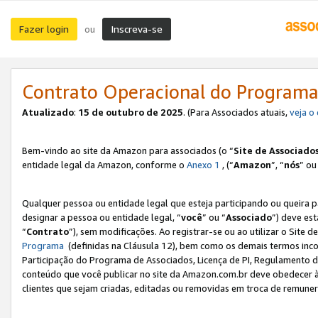
Fazer login
Inscreva-se
ou
Contrato Operacional do Programa
Atualizado
:
15 de outubro de 2025
. (Para Associados atuais,
veja o
Bem-vindo ao site da Amazon para associados (o “
Site de Associado
entidade legal da Amazon, conforme o
Anexo 1
, (“
Amazon
”, “
nós
” ou
Qualquer pessoa ou entidade legal que esteja participando ou queira 
designar a pessoa ou entidade legal, “
você
” ou “
Associado
”) deve es
“
Contrato
”), sem modificações. Ao registrar-se ou ao utilizar o Site
Programa
(definidas na Cláusula 12), bem como os demais termos inco
Participação do Programa de Associados, Licença de PI, Regulamento d
conteúdo que você publicar no site da Amazon.com.br deve obedecer à
clientes que sejam criadas, editadas ou removidas em troca de remuneraç