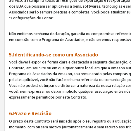
Serviço; (f) cumprirá todas as restrições de exportação e reexportaçã
dos EUA que possam ser aplicáveis a bens, softwares, tecnologias e s
Associados serão sempre precisas e completas. Você pode atualizar su
“Configurações de Conta”.
Não emitimos nenhuma declaração, garantia ou compromisso referente
em conexão com o Programa de Associados, e não seremos responsávei
5.Identificando-se como um Associado
Você deverá expor de forma clara e destacada a seguinte declaração, 
Contrato, em seu Site ou em qualquer outro local em que a Amazon aut
Programa de Associados da Amazon, sou remunerado pelas compras qual
pela lei aplicável, você não fará nenhuma referência ou comunicação p
Você não poderá deturpar ou distorcer a natureza da nossa relação com
você), nem expressar ou deixar implícito qualquer associação entre nó
expressamente permitidos por este Contrato.
6.Prazo e Rescisão
O prazo deste Contrato será iniciado após o seu registro ou a utilizaç
momento, com ou sem motivo (automaticamente e sem recurso aos tribuna