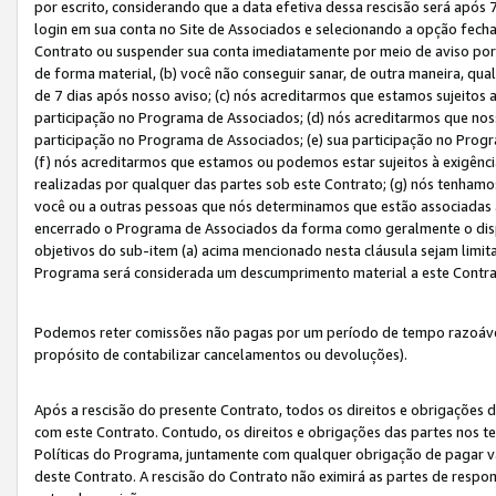
por escrito, considerando que a data efetiva dessa rescisão será após 
login em sua conta no Site de Associados e selecionando a opção fech
Contrato ou suspender sua conta imediatamente por meio de aviso por 
de forma material, (b) você não conseguir sanar, de outra maneira, qua
de 7 dias após nosso aviso; (c) nós acreditarmos que estamos sujeitos
participação no Programa de Associados; (d) nós acreditarmos que nos
participação no Programa de Associados; (e) sua participação no Progr
(f) nós acreditarmos que estamos ou podemos estar sujeitos à exigênc
realizadas por qualquer das partes sob este Contrato; (g) nós tenhamo
você ou a outras pessoas que nós determinamos que estão associadas 
encerrado o Programa de Associados da forma como geralmente o dispo
objetivos do sub-item (a) acima mencionado nesta cláusula sejam limit
Programa será considerada um descumprimento material a este Contr
Podemos reter comissões não pagas por um período de tempo razoável 
propósito de contabilizar cancelamentos ou devoluções).
Após a rescisão do presente Contrato, todos os direitos e obrigações d
com este Contrato. Contudo, os direitos e obrigações das partes nos te
Políticas do Programa, juntamente com qualquer obrigação de pagar va
deste Contrato. A rescisão do Contrato não eximirá as partes de respo