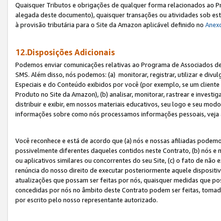
Quaisquer Tributos e obrigações de qualquer forma relacionados ao Pr
alegada deste documento), quaisquer transações ou atividades sob este
à provisão tributária para o Site da Amazon aplicável definido no
Anex
12.Disposições Adicionais
Podemos enviar comunicações relativas ao Programa de Associados de t
SMS. Além disso, nós podemos: (a) monitorar, registrar, utilizar e divu
Especiais e do Conteúdo exibidos por você (por exemplo, se um cliente
Produto no Site da Amazon), (b) analisar, monitorar, rastrear e investiga
distribuir e exibir, em nossos materiais educativos, seu logo e seu m
informações sobre como nós processamos informações pessoais, veja 
Você reconhece e está de acordo que (a) nós e nossas afiliadas podem
possivelmente diferentes daqueles contidos neste Contrato, (b) nós e 
ou aplicativos similares ou concorrentes do seu Site, (c) o fato de não
renúncia do nosso direito de executar posteriormente aquele dispositi
atualizações que possam ser feitas por nós, quaisquer medidas que p
concedidas por nós no âmbito deste Contrato podem ser feitas, tomada
por escrito pelo nosso representante autorizado.