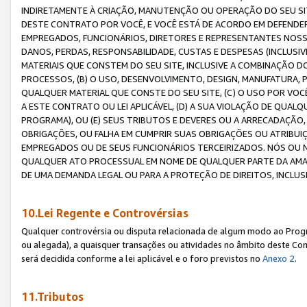
INDIRETAMENTE À CRIAÇÃO, MANUTENÇÃO OU OPERAÇÃO DO SEU SIT
DESTE CONTRATO POR VOCÊ, E VOCÊ ESTÁ DE ACORDO EM DEFENDER, 
EMPREGADOS, FUNCIONÁRIOS, DIRETORES E REPRESENTANTES NOSS
DANOS, PERDAS, RESPONSABILIDADE, CUSTAS E DESPESAS (INCLUSI
MATERIAIS QUE CONSTEM DO SEU SITE, INCLUSIVE A COMBINAÇÃO 
PROCESSOS, (B) O USO, DESENVOLVIMENTO, DESIGN, MANUFATURA,
QUALQUER MATERIAL QUE CONSTE DO SEU SITE, (C) O USO POR VOC
A ESTE CONTRATO OU LEI APLICÁVEL, (D) A SUA VIOLAÇÃO DE QU
PROGRAMA), OU (E) SEUS TRIBUTOS E DEVERES OU A ARRECADAÇÃO
OBRIGAÇÕES, OU FALHA EM CUMPRIR SUAS OBRIGAÇÕES OU ATRIBUIÇÕ
EMPREGADOS OU DE SEUS FUNCIONÁRIOS TERCEIRIZADOS. NÓS OU
QUALQUER ATO PROCESSUAL EM NOME DE QUALQUER PARTE DA AMAZO
DE UMA DEMANDA LEGAL OU PARA A PROTEÇÃO DE DIREITOS, INCLU
10.Lei Regente e Controvérsias
Qualquer controvérsia ou disputa relacionada de algum modo ao Progra
ou alegada), a quaisquer transações ou atividades no âmbito deste Con
será decidida conforme a lei aplicável e o foro previstos no
Anexo 2
.
11.Tributos