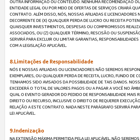
OUTRA INFORMAÇÃO OU CONTEÚDO. NENHUMA RECOMENDAÇÃO OU 
ENTIDADE LEGAL OU POR MEIO DE OFERTAS DE SERVIÇOS CRIARÁ Q
CONTRATO. ALÉM DISSO, NÓS, NOSSAS AFILIADAS E LICENCIADOR
DECORRENTE DE (X) QUALQUER PERDA DE LUCRO OU RECEITA POTENC
QUAISQUER INVESTIMENTOS, DESPESAS OU COMPROMISSOS REALIZ
ASSOCIADOS, OU (Z) QUALQUER TÉRMINO, RESCISÃO OU SUSPENSÃ
SERVIRÁ PARA EXCLUIR OU LIMITAR GARANTIAS, RESPONSABILIDADE
COM A LEGISLAÇÃO APLICÁVEL.
8.Limitações de Responsabilidade
NÓS E NOSSAS AFILIADAS OU LICENCIADORES NÃO SEREMOS RESPONS
EXEMPLARES, OU QUALQUER PERDA DE RECEITA, LUCRO, FUNDO DE 
TENHAMOS SIDO AVISADOS DA POSSIBILIDADE DE TAIS DANOS. NOS
EXCEDERÁ O TOTAL DE VALORES PAGOS OU A PAGAR A VOCÊ NO ÂM
QUAL O EVENTO GERADOR DO PEDIDO DE RESPONSABILIDADE MAIS 
DIREITO OU RECURSO, INCLUSIVE O DIREITO DE REQUERER EXECUÇÃ
RELAÇÃO A ESTE CONTRATO. NADA NESTE PARÁGRAFO SERVIRÁ PARA
LEI APLICÁVEL.
9.Indenização
NA EXTENSÃO MÁXIMA PERMITIDA PELA LEI APLICÁVEL, NÃO SEREM