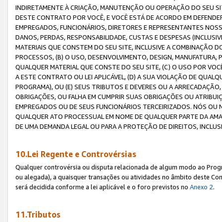
INDIRETAMENTE À CRIAÇÃO, MANUTENÇÃO OU OPERAÇÃO DO SEU SIT
DESTE CONTRATO POR VOCÊ, E VOCÊ ESTÁ DE ACORDO EM DEFENDER, 
EMPREGADOS, FUNCIONÁRIOS, DIRETORES E REPRESENTANTES NOSS
DANOS, PERDAS, RESPONSABILIDADE, CUSTAS E DESPESAS (INCLUSI
MATERIAIS QUE CONSTEM DO SEU SITE, INCLUSIVE A COMBINAÇÃO 
PROCESSOS, (B) O USO, DESENVOLVIMENTO, DESIGN, MANUFATURA,
QUALQUER MATERIAL QUE CONSTE DO SEU SITE, (C) O USO POR VOC
A ESTE CONTRATO OU LEI APLICÁVEL, (D) A SUA VIOLAÇÃO DE QU
PROGRAMA), OU (E) SEUS TRIBUTOS E DEVERES OU A ARRECADAÇÃO
OBRIGAÇÕES, OU FALHA EM CUMPRIR SUAS OBRIGAÇÕES OU ATRIBUIÇÕ
EMPREGADOS OU DE SEUS FUNCIONÁRIOS TERCEIRIZADOS. NÓS OU
QUALQUER ATO PROCESSUAL EM NOME DE QUALQUER PARTE DA AMAZO
DE UMA DEMANDA LEGAL OU PARA A PROTEÇÃO DE DIREITOS, INCLU
10.Lei Regente e Controvérsias
Qualquer controvérsia ou disputa relacionada de algum modo ao Progra
ou alegada), a quaisquer transações ou atividades no âmbito deste Con
será decidida conforme a lei aplicável e o foro previstos no
Anexo 2
.
11.Tributos