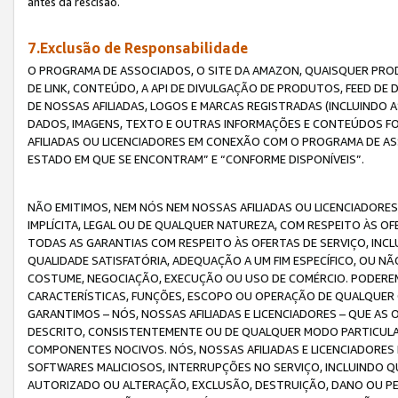
antes da rescisão.
7.Exclusão de Responsabilidade
O PROGRAMA DE ASSOCIADOS, O SITE DA AMAZON, QUAISQUER PROD
DE LINK, CONTEÚDO, A API DE DIVULGAÇÃO DE PRODUTOS, FEED D
DE NOSSAS AFILIADAS, LOGOS E MARCAS REGISTRADAS (INCLUINDO 
DADOS, IMAGENS, TEXTO E OUTRAS INFORMAÇÕES E CONTEÚDOS F
AFILIADAS OU LICENCIADORES EM CONEXÃO COM O PROGRAMA DE AS
ESTADO EM QUE SE ENCONTRAM” E “CONFORME DISPONÍVEIS”.
NÃO EMITIMOS, NEM NÓS NEM NOSSAS AFILIADAS OU LICENCIADORE
IMPLÍCITA, LEGAL OU DE QUALQUER NATUREZA, COM RESPEITO ÀS OF
TODAS AS GARANTIAS COM RESPEITO ÀS OFERTAS DE SERVIÇO, INCL
QUALIDADE SATISFATÓRIA, ADEQUAÇÃO A UM FIM ESPECÍFICO, OU N
COSTUME, NEGOCIAÇÃO, EXECUÇÃO OU USO DE COMÉRCIO. PODEREM
CARACTERÍSTICAS, FUNÇÕES, ESCOPO OU OPERAÇÃO DE QUALQUER 
GARANTIMOS – NÓS, NOSSAS AFILIADAS E LICENCIADORES – QUE A
DESCRITO, CONSISTENTEMENTE OU DE QUALQUER MODO PARTICULAR, 
COMPONENTES NOCIVOS. NÓS, NOSSAS AFILIADAS E LICENCIADORES 
SOFTWARES MALICIOSOS, INTERRUPÇÕES NO SERVIÇO, INCLUINDO Q
AUTORIZADO OU ALTERAÇÃO, EXCLUSÃO, DESTRUIÇÃO, DANO OU PE