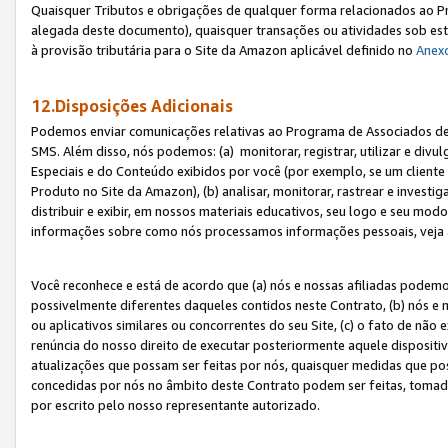
Quaisquer Tributos e obrigações de qualquer forma relacionados ao Pr
alegada deste documento), quaisquer transações ou atividades sob este
à provisão tributária para o Site da Amazon aplicável definido no
Anex
12.Disposições Adicionais
Podemos enviar comunicações relativas ao Programa de Associados de t
SMS. Além disso, nós podemos: (a) monitorar, registrar, utilizar e divu
Especiais e do Conteúdo exibidos por você (por exemplo, se um cliente
Produto no Site da Amazon), (b) analisar, monitorar, rastrear e investiga
distribuir e exibir, em nossos materiais educativos, seu logo e seu m
informações sobre como nós processamos informações pessoais, veja 
Você reconhece e está de acordo que (a) nós e nossas afiliadas podem
possivelmente diferentes daqueles contidos neste Contrato, (b) nós e 
ou aplicativos similares ou concorrentes do seu Site, (c) o fato de não
renúncia do nosso direito de executar posteriormente aquele dispositi
atualizações que possam ser feitas por nós, quaisquer medidas que p
concedidas por nós no âmbito deste Contrato podem ser feitas, tomada
por escrito pelo nosso representante autorizado.