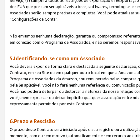
Serviço; (f) cumprirá todas as restrições de exportação e reexportaçã
dos EUA que possam ser aplicáveis a bens, softwares, tecnologias e s
Associados serão sempre precisas e completas. Você pode atualizar su
“Configurações de Conta”.
Não emitimos nenhuma declaração, garantia ou compromisso referente
em conexão com o Programa de Associados, e não seremos responsávei
5.Identificando-se como um Associado
Você deverá expor de forma clara e destacada a seguinte declaração, 
Contrato, em seu Site ou em qualquer outro local em que a Amazon aut
Programa de Associados da Amazon, sou remunerado pelas compras qual
pela lei aplicável, você não fará nenhuma referência ou comunicação p
Você não poderá deturpar ou distorcer a natureza da nossa relação com
você), nem expressar ou deixar implícito qualquer associação entre nó
expressamente permitidos por este Contrato.
6.Prazo e Rescisão
O prazo deste Contrato será iniciado após o seu registro ou a utilizaç
momento, com ou sem motivo (automaticamente e sem recurso aos tribuna