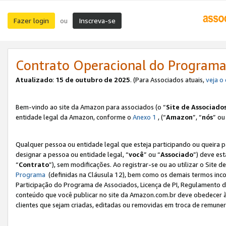
Fazer login
Inscreva-se
ou
Contrato Operacional do Programa
Atualizado
:
15 de outubro de 2025
. (Para Associados atuais,
veja o
Bem-vindo ao site da Amazon para associados (o “
Site de Associado
entidade legal da Amazon, conforme o
Anexo 1
, (“
Amazon
”, “
nós
” ou
Qualquer pessoa ou entidade legal que esteja participando ou queira 
designar a pessoa ou entidade legal, “
você
” ou “
Associado
”) deve es
“
Contrato
”), sem modificações. Ao registrar-se ou ao utilizar o Site
Programa
(definidas na Cláusula 12), bem como os demais termos inco
Participação do Programa de Associados, Licença de PI, Regulamento d
conteúdo que você publicar no site da Amazon.com.br deve obedecer à
clientes que sejam criadas, editadas ou removidas em troca de remuneraç