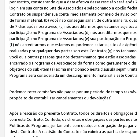
por escrito, considerando que a data efetiva dessa rescisão será após 
login em sua conta no Site de Associados e selecionando a opção fech
Contrato ou suspender sua conta imediatamente por meio de aviso por 
de forma material, (b) você não conseguir sanar, de outra maneira, qua
de 7 dias após nosso aviso; (c) nós acreditarmos que estamos sujeitos
participação no Programa de Associados; (d) nós acreditarmos que nos
participação no Programa de Associados; (e) sua participação no Progr
(f) nós acreditarmos que estamos ou podemos estar sujeitos à exigênc
realizadas por qualquer das partes sob este Contrato; (g) nós tenhamo
você ou a outras pessoas que nós determinamos que estão associadas 
encerrado o Programa de Associados da forma como geralmente o dispo
objetivos do sub-item (a) acima mencionado nesta cláusula sejam limit
Programa será considerada um descumprimento material a este Contr
Podemos reter comissões não pagas por um período de tempo razoável 
propósito de contabilizar cancelamentos ou devoluções).
Após a rescisão do presente Contrato, todos os direitos e obrigações d
com este Contrato. Contudo, os direitos e obrigações das partes nos te
Políticas do Programa, juntamente com qualquer obrigação de pagar va
deste Contrato. A rescisão do Contrato não eximirá as partes de respo