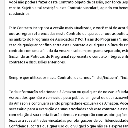
Você não poderá fazer deste Contrato objeto de cessão, por força le
escrito. Sujeito a tal restrição, este Contrato vinculará, agindo em be
cessionários.
Este Contrato incorpora a versão mais atualizada, e você está de acordo
outras regras referenciadas neste Contrato ou quaisquer outras políti
no âmbito do Programa de Associados (“
Políticas do Programa
”), i
caso de qualquer conflito entre este Contrato e qualquer Política do P
contrato com uma afiliada da Amazon sob um programa separado, este 
(incluindo as Políticas do Programa) representa o contrato integral en
contratos e discussões anteriores.
Sempre que utilizados neste Contrato, os termos “inclui/incluem”, “incl
Toda informação relacionada à Amazon ou qualquer de nossas afiliad
Associados que não é conhecida pelo público em geral ou que razoave
da Amazon e continuará sendo propriedade exclusiva da Amazon. Você
necessário para a execução de suas atividades sob este contrato e as
com relação à sua conta ficarão cientes e cumprirão com as obrigações
(exceto a suas afiliadas vinculadas por obrigações de confidencialida
Confidencial contra qualquer uso ou divulgação que não seja expressa