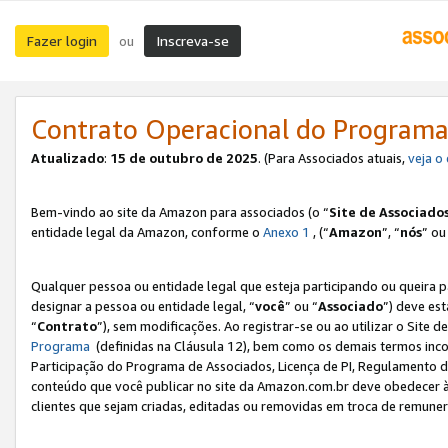
Fazer login
Inscreva-se
ou
Contrato Operacional do Programa
Atualizado
:
15 de outubro de 2025
. (Para Associados atuais,
veja o
Bem-vindo ao site da Amazon para associados (o “
Site de Associado
entidade legal da Amazon, conforme o
Anexo 1
, (“
Amazon
”, “
nós
” ou
Qualquer pessoa ou entidade legal que esteja participando ou queira 
designar a pessoa ou entidade legal, “
você
” ou “
Associado
”) deve es
“
Contrato
”), sem modificações. Ao registrar-se ou ao utilizar o Site
Programa
(definidas na Cláusula 12), bem como os demais termos inco
Participação do Programa de Associados, Licença de PI, Regulamento d
conteúdo que você publicar no site da Amazon.com.br deve obedecer à
clientes que sejam criadas, editadas ou removidas em troca de remuneraç