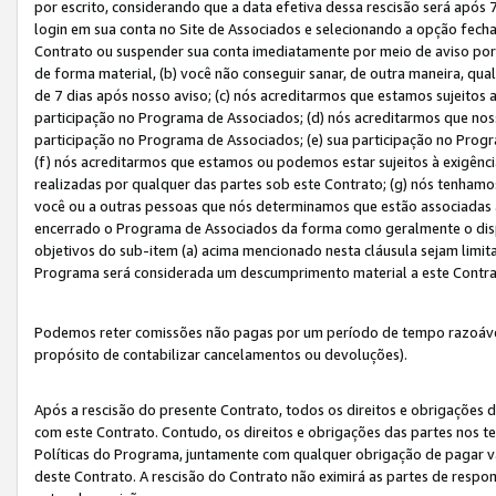
por escrito, considerando que a data efetiva dessa rescisão será após 
login em sua conta no Site de Associados e selecionando a opção fech
Contrato ou suspender sua conta imediatamente por meio de aviso por 
de forma material, (b) você não conseguir sanar, de outra maneira, qua
de 7 dias após nosso aviso; (c) nós acreditarmos que estamos sujeitos
participação no Programa de Associados; (d) nós acreditarmos que nos
participação no Programa de Associados; (e) sua participação no Progr
(f) nós acreditarmos que estamos ou podemos estar sujeitos à exigênc
realizadas por qualquer das partes sob este Contrato; (g) nós tenhamo
você ou a outras pessoas que nós determinamos que estão associadas 
encerrado o Programa de Associados da forma como geralmente o dispo
objetivos do sub-item (a) acima mencionado nesta cláusula sejam limit
Programa será considerada um descumprimento material a este Contr
Podemos reter comissões não pagas por um período de tempo razoável 
propósito de contabilizar cancelamentos ou devoluções).
Após a rescisão do presente Contrato, todos os direitos e obrigações d
com este Contrato. Contudo, os direitos e obrigações das partes nos te
Políticas do Programa, juntamente com qualquer obrigação de pagar va
deste Contrato. A rescisão do Contrato não eximirá as partes de respo