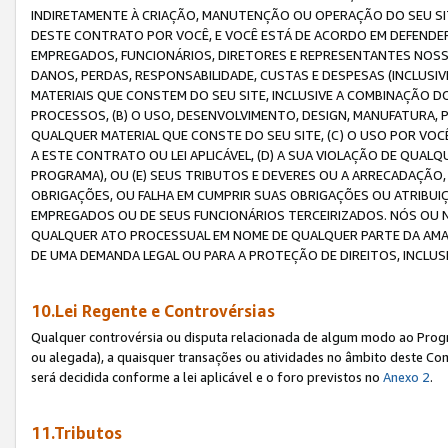
INDIRETAMENTE À CRIAÇÃO, MANUTENÇÃO OU OPERAÇÃO DO SEU SIT
DESTE CONTRATO POR VOCÊ, E VOCÊ ESTÁ DE ACORDO EM DEFENDER, 
EMPREGADOS, FUNCIONÁRIOS, DIRETORES E REPRESENTANTES NOSS
DANOS, PERDAS, RESPONSABILIDADE, CUSTAS E DESPESAS (INCLUSI
MATERIAIS QUE CONSTEM DO SEU SITE, INCLUSIVE A COMBINAÇÃO 
PROCESSOS, (B) O USO, DESENVOLVIMENTO, DESIGN, MANUFATURA,
QUALQUER MATERIAL QUE CONSTE DO SEU SITE, (C) O USO POR VOC
A ESTE CONTRATO OU LEI APLICÁVEL, (D) A SUA VIOLAÇÃO DE QU
PROGRAMA), OU (E) SEUS TRIBUTOS E DEVERES OU A ARRECADAÇÃO
OBRIGAÇÕES, OU FALHA EM CUMPRIR SUAS OBRIGAÇÕES OU ATRIBUIÇÕ
EMPREGADOS OU DE SEUS FUNCIONÁRIOS TERCEIRIZADOS. NÓS OU
QUALQUER ATO PROCESSUAL EM NOME DE QUALQUER PARTE DA AMAZO
DE UMA DEMANDA LEGAL OU PARA A PROTEÇÃO DE DIREITOS, INCLU
10.Lei Regente e Controvérsias
Qualquer controvérsia ou disputa relacionada de algum modo ao Progra
ou alegada), a quaisquer transações ou atividades no âmbito deste Con
será decidida conforme a lei aplicável e o foro previstos no
Anexo 2
.
11.Tributos