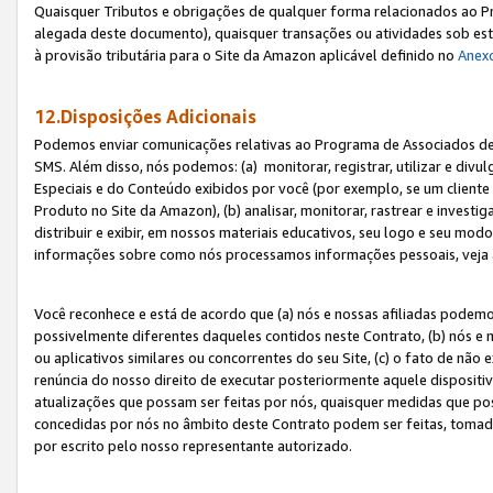
Quaisquer Tributos e obrigações de qualquer forma relacionados ao Pr
alegada deste documento), quaisquer transações ou atividades sob este
à provisão tributária para o Site da Amazon aplicável definido no
Anex
12.Disposições Adicionais
Podemos enviar comunicações relativas ao Programa de Associados de t
SMS. Além disso, nós podemos: (a) monitorar, registrar, utilizar e divu
Especiais e do Conteúdo exibidos por você (por exemplo, se um cliente
Produto no Site da Amazon), (b) analisar, monitorar, rastrear e investiga
distribuir e exibir, em nossos materiais educativos, seu logo e seu m
informações sobre como nós processamos informações pessoais, veja 
Você reconhece e está de acordo que (a) nós e nossas afiliadas podem
possivelmente diferentes daqueles contidos neste Contrato, (b) nós e 
ou aplicativos similares ou concorrentes do seu Site, (c) o fato de não
renúncia do nosso direito de executar posteriormente aquele dispositi
atualizações que possam ser feitas por nós, quaisquer medidas que p
concedidas por nós no âmbito deste Contrato podem ser feitas, tomada
por escrito pelo nosso representante autorizado.