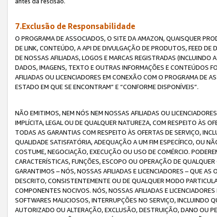
antes da rescisão.
7.Exclusão de Responsabilidade
O PROGRAMA DE ASSOCIADOS, O SITE DA AMAZON, QUAISQUER PROD
DE LINK, CONTEÚDO, A API DE DIVULGAÇÃO DE PRODUTOS, FEED D
DE NOSSAS AFILIADAS, LOGOS E MARCAS REGISTRADAS (INCLUINDO 
DADOS, IMAGENS, TEXTO E OUTRAS INFORMAÇÕES E CONTEÚDOS F
AFILIADAS OU LICENCIADORES EM CONEXÃO COM O PROGRAMA DE AS
ESTADO EM QUE SE ENCONTRAM” E “CONFORME DISPONÍVEIS”.
NÃO EMITIMOS, NEM NÓS NEM NOSSAS AFILIADAS OU LICENCIADORE
IMPLÍCITA, LEGAL OU DE QUALQUER NATUREZA, COM RESPEITO ÀS OF
TODAS AS GARANTIAS COM RESPEITO ÀS OFERTAS DE SERVIÇO, INCL
QUALIDADE SATISFATÓRIA, ADEQUAÇÃO A UM FIM ESPECÍFICO, OU N
COSTUME, NEGOCIAÇÃO, EXECUÇÃO OU USO DE COMÉRCIO. PODEREM
CARACTERÍSTICAS, FUNÇÕES, ESCOPO OU OPERAÇÃO DE QUALQUER 
GARANTIMOS – NÓS, NOSSAS AFILIADAS E LICENCIADORES – QUE A
DESCRITO, CONSISTENTEMENTE OU DE QUALQUER MODO PARTICULAR, 
COMPONENTES NOCIVOS. NÓS, NOSSAS AFILIADAS E LICENCIADORES 
SOFTWARES MALICIOSOS, INTERRUPÇÕES NO SERVIÇO, INCLUINDO Q
AUTORIZADO OU ALTERAÇÃO, EXCLUSÃO, DESTRUIÇÃO, DANO OU PE