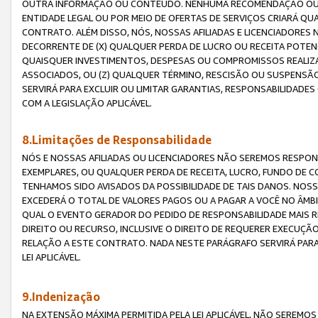
OUTRA INFORMAÇÃO OU CONTEÚDO. NENHUMA RECOMENDAÇÃO OU 
ENTIDADE LEGAL OU POR MEIO DE OFERTAS DE SERVIÇOS CRIARÁ Q
CONTRATO. ALÉM DISSO, NÓS, NOSSAS AFILIADAS E LICENCIADOR
DECORRENTE DE (X) QUALQUER PERDA DE LUCRO OU RECEITA POTENC
QUAISQUER INVESTIMENTOS, DESPESAS OU COMPROMISSOS REALIZ
ASSOCIADOS, OU (Z) QUALQUER TÉRMINO, RESCISÃO OU SUSPENSÃ
SERVIRÁ PARA EXCLUIR OU LIMITAR GARANTIAS, RESPONSABILIDADE
COM A LEGISLAÇÃO APLICÁVEL.
8.Limitações de Responsabilidade
NÓS E NOSSAS AFILIADAS OU LICENCIADORES NÃO SEREMOS RESPONS
EXEMPLARES, OU QUALQUER PERDA DE RECEITA, LUCRO, FUNDO DE 
TENHAMOS SIDO AVISADOS DA POSSIBILIDADE DE TAIS DANOS. NOS
EXCEDERÁ O TOTAL DE VALORES PAGOS OU A PAGAR A VOCÊ NO ÂM
QUAL O EVENTO GERADOR DO PEDIDO DE RESPONSABILIDADE MAIS 
DIREITO OU RECURSO, INCLUSIVE O DIREITO DE REQUERER EXECUÇÃ
RELAÇÃO A ESTE CONTRATO. NADA NESTE PARÁGRAFO SERVIRÁ PARA
LEI APLICÁVEL.
9.Indenização
NA EXTENSÃO MÁXIMA PERMITIDA PELA LEI APLICÁVEL, NÃO SEREM