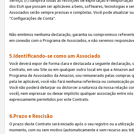
Serviço; (f) cumprirá todas as restrições de exportação e reexportaçã
dos EUA que possam ser aplicáveis a bens, softwares, tecnologias e s
Associados serão sempre precisas e completas. Você pode atualizar su
“Configurações de Conta”.
Não emitimos nenhuma declaração, garantia ou compromisso referente
em conexão com o Programa de Associados, e não seremos responsávei
5.Identificando-se como um Associado
Você deverá expor de forma clara e destacada a seguinte declaração, 
Contrato, em seu Site ou em qualquer outro local em que a Amazon aut
Programa de Associados da Amazon, sou remunerado pelas compras qual
pela lei aplicável, você não fará nenhuma referência ou comunicação p
Você não poderá deturpar ou distorcer a natureza da nossa relação com
você), nem expressar ou deixar implícito qualquer associação entre nó
expressamente permitidos por este Contrato.
6.Prazo e Rescisão
O prazo deste Contrato será iniciado após o seu registro ou a utilizaç
momento, com ou sem motivo (automaticamente e sem recurso aos tribuna