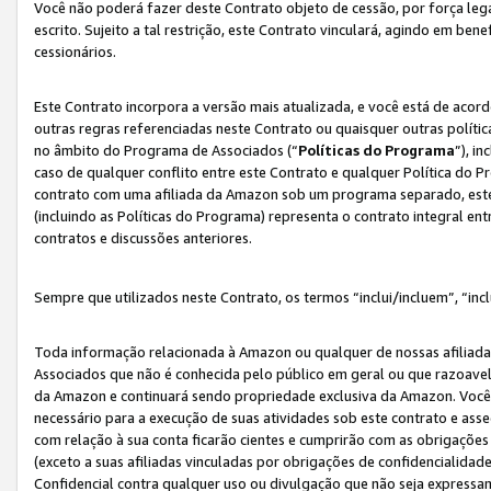
Você não poderá fazer deste Contrato objeto de cessão, por força le
escrito. Sujeito a tal restrição, este Contrato vinculará, agindo em be
cessionários.
Este Contrato incorpora a versão mais atualizada, e você está de acordo
outras regras referenciadas neste Contrato ou quaisquer outras políti
no âmbito do Programa de Associados (“
Políticas do Programa
”), i
caso de qualquer conflito entre este Contrato e qualquer Política do P
contrato com uma afiliada da Amazon sob um programa separado, este 
(incluindo as Políticas do Programa) representa o contrato integral en
contratos e discussões anteriores.
Sempre que utilizados neste Contrato, os termos “inclui/incluem”, “incl
Toda informação relacionada à Amazon ou qualquer de nossas afiliad
Associados que não é conhecida pelo público em geral ou que razoave
da Amazon e continuará sendo propriedade exclusiva da Amazon. Você
necessário para a execução de suas atividades sob este contrato e as
com relação à sua conta ficarão cientes e cumprirão com as obrigações
(exceto a suas afiliadas vinculadas por obrigações de confidencialida
Confidencial contra qualquer uso ou divulgação que não seja expressa