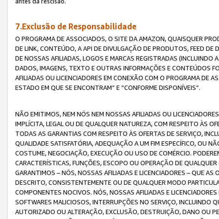
antes da rescisão.
7.Exclusão de Responsabilidade
O PROGRAMA DE ASSOCIADOS, O SITE DA AMAZON, QUAISQUER PROD
DE LINK, CONTEÚDO, A API DE DIVULGAÇÃO DE PRODUTOS, FEED D
DE NOSSAS AFILIADAS, LOGOS E MARCAS REGISTRADAS (INCLUINDO 
DADOS, IMAGENS, TEXTO E OUTRAS INFORMAÇÕES E CONTEÚDOS F
AFILIADAS OU LICENCIADORES EM CONEXÃO COM O PROGRAMA DE AS
ESTADO EM QUE SE ENCONTRAM” E “CONFORME DISPONÍVEIS”.
NÃO EMITIMOS, NEM NÓS NEM NOSSAS AFILIADAS OU LICENCIADORE
IMPLÍCITA, LEGAL OU DE QUALQUER NATUREZA, COM RESPEITO ÀS OF
TODAS AS GARANTIAS COM RESPEITO ÀS OFERTAS DE SERVIÇO, INCL
QUALIDADE SATISFATÓRIA, ADEQUAÇÃO A UM FIM ESPECÍFICO, OU N
COSTUME, NEGOCIAÇÃO, EXECUÇÃO OU USO DE COMÉRCIO. PODEREM
CARACTERÍSTICAS, FUNÇÕES, ESCOPO OU OPERAÇÃO DE QUALQUER 
GARANTIMOS – NÓS, NOSSAS AFILIADAS E LICENCIADORES – QUE A
DESCRITO, CONSISTENTEMENTE OU DE QUALQUER MODO PARTICULAR, 
COMPONENTES NOCIVOS. NÓS, NOSSAS AFILIADAS E LICENCIADORES 
SOFTWARES MALICIOSOS, INTERRUPÇÕES NO SERVIÇO, INCLUINDO Q
AUTORIZADO OU ALTERAÇÃO, EXCLUSÃO, DESTRUIÇÃO, DANO OU PE