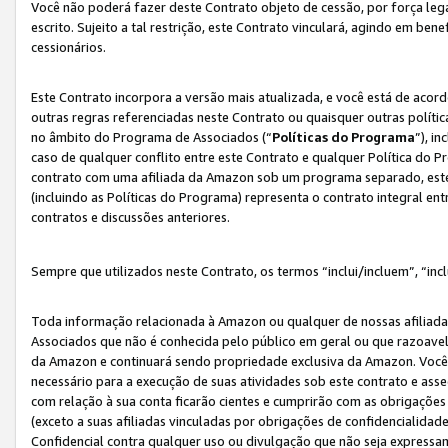
Você não poderá fazer deste Contrato objeto de cessão, por força le
escrito. Sujeito a tal restrição, este Contrato vinculará, agindo em be
cessionários.
Este Contrato incorpora a versão mais atualizada, e você está de acordo
outras regras referenciadas neste Contrato ou quaisquer outras políti
no âmbito do Programa de Associados (“
Políticas do Programa
”), i
caso de qualquer conflito entre este Contrato e qualquer Política do P
contrato com uma afiliada da Amazon sob um programa separado, este 
(incluindo as Políticas do Programa) representa o contrato integral en
contratos e discussões anteriores.
Sempre que utilizados neste Contrato, os termos “inclui/incluem”, “incl
Toda informação relacionada à Amazon ou qualquer de nossas afiliad
Associados que não é conhecida pelo público em geral ou que razoave
da Amazon e continuará sendo propriedade exclusiva da Amazon. Você
necessário para a execução de suas atividades sob este contrato e as
com relação à sua conta ficarão cientes e cumprirão com as obrigações
(exceto a suas afiliadas vinculadas por obrigações de confidencialida
Confidencial contra qualquer uso ou divulgação que não seja expressa