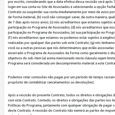
por escrito, considerando que a data efetiva dessa rescisão será após 
login em sua conta no Site de Associados e selecionando a opção fech
Contrato ou suspender sua conta imediatamente por meio de aviso por 
de forma material, (b) você não conseguir sanar, de outra maneira, qua
de 7 dias após nosso aviso; (c) nós acreditarmos que estamos sujeitos
participação no Programa de Associados; (d) nós acreditarmos que nos
participação no Programa de Associados; (e) sua participação no Progr
(f) nós acreditarmos que estamos ou podemos estar sujeitos à exigênc
realizadas por qualquer das partes sob este Contrato; (g) nós tenhamo
você ou a outras pessoas que nós determinamos que estão associadas 
encerrado o Programa de Associados da forma como geralmente o dispo
objetivos do sub-item (a) acima mencionado nesta cláusula sejam limit
Programa será considerada um descumprimento material a este Contr
Podemos reter comissões não pagas por um período de tempo razoável 
propósito de contabilizar cancelamentos ou devoluções).
Após a rescisão do presente Contrato, todos os direitos e obrigações d
com este Contrato. Contudo, os direitos e obrigações das partes nos te
Políticas do Programa, juntamente com qualquer obrigação de pagar va
deste Contrato. A rescisão do Contrato não eximirá as partes de respo