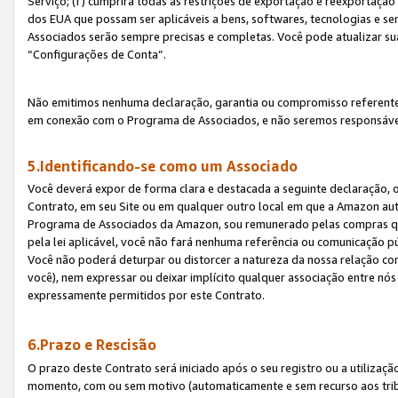
Serviço; (f) cumprirá todas as restrições de exportação e reexportaçã
dos EUA que possam ser aplicáveis a bens, softwares, tecnologias e s
Associados serão sempre precisas e completas. Você pode atualizar su
“Configurações de Conta”.
Não emitimos nenhuma declaração, garantia ou compromisso referente
em conexão com o Programa de Associados, e não seremos responsávei
5.Identificando-se como um Associado
Você deverá expor de forma clara e destacada a seguinte declaração, 
Contrato, em seu Site ou em qualquer outro local em que a Amazon aut
Programa de Associados da Amazon, sou remunerado pelas compras qual
pela lei aplicável, você não fará nenhuma referência ou comunicação p
Você não poderá deturpar ou distorcer a natureza da nossa relação com
você), nem expressar ou deixar implícito qualquer associação entre nó
expressamente permitidos por este Contrato.
6.Prazo e Rescisão
O prazo deste Contrato será iniciado após o seu registro ou a utilizaç
momento, com ou sem motivo (automaticamente e sem recurso aos tribuna