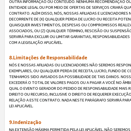
OUTRA INFORMAÇÃO OU CONTEÚDO. NENHUMA RECOMENDAÇÃO OU 
ENTIDADE LEGAL OU POR MEIO DE OFERTAS DE SERVIÇOS CRIARÁ Q
CONTRATO. ALÉM DISSO, NÓS, NOSSAS AFILIADAS E LICENCIADOR
DECORRENTE DE (X) QUALQUER PERDA DE LUCRO OU RECEITA POTENC
QUAISQUER INVESTIMENTOS, DESPESAS OU COMPROMISSOS REALIZ
ASSOCIADOS, OU (Z) QUALQUER TÉRMINO, RESCISÃO OU SUSPENSÃ
SERVIRÁ PARA EXCLUIR OU LIMITAR GARANTIAS, RESPONSABILIDADE
COM A LEGISLAÇÃO APLICÁVEL.
8.Limitações de Responsabilidade
NÓS E NOSSAS AFILIADAS OU LICENCIADORES NÃO SEREMOS RESPONS
EXEMPLARES, OU QUALQUER PERDA DE RECEITA, LUCRO, FUNDO DE 
TENHAMOS SIDO AVISADOS DA POSSIBILIDADE DE TAIS DANOS. NOS
EXCEDERÁ O TOTAL DE VALORES PAGOS OU A PAGAR A VOCÊ NO ÂM
QUAL O EVENTO GERADOR DO PEDIDO DE RESPONSABILIDADE MAIS 
DIREITO OU RECURSO, INCLUSIVE O DIREITO DE REQUERER EXECUÇÃ
RELAÇÃO A ESTE CONTRATO. NADA NESTE PARÁGRAFO SERVIRÁ PARA
LEI APLICÁVEL.
9.Indenização
NA EXTENSÃO MÁXIMA PERMITIDA PELA LEI APLICÁVEL, NÃO SEREM