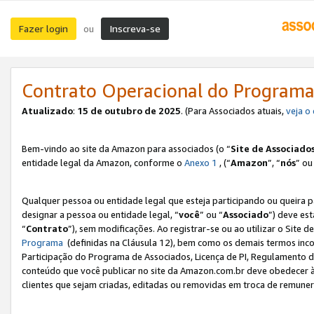
Fazer login
Inscreva-se
ou
Contrato Operacional do Programa
Atualizado
:
15 de outubro de 2025
. (Para Associados atuais,
veja o
Bem-vindo ao site da Amazon para associados (o “
Site de Associado
entidade legal da Amazon, conforme o
Anexo 1
, (“
Amazon
”, “
nós
” ou
Qualquer pessoa ou entidade legal que esteja participando ou queira 
designar a pessoa ou entidade legal, “
você
” ou “
Associado
”) deve es
“
Contrato
”), sem modificações. Ao registrar-se ou ao utilizar o Site
Programa
(definidas na Cláusula 12), bem como os demais termos inco
Participação do Programa de Associados, Licença de PI, Regulamento d
conteúdo que você publicar no site da Amazon.com.br deve obedecer à
clientes que sejam criadas, editadas ou removidas em troca de remuneraç