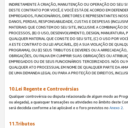
INDIRETAMENTE À CRIAÇÃO, MANUTENÇÃO OU OPERAÇÃO DO SEU SIT
DESTE CONTRATO POR VOCÊ, E VOCÊ ESTÁ DE ACORDO EM DEFENDER, 
EMPREGADOS, FUNCIONÁRIOS, DIRETORES E REPRESENTANTES NOSS
DANOS, PERDAS, RESPONSABILIDADE, CUSTAS E DESPESAS (INCLUSI
MATERIAIS QUE CONSTEM DO SEU SITE, INCLUSIVE A COMBINAÇÃO 
PROCESSOS, (B) O USO, DESENVOLVIMENTO, DESIGN, MANUFATURA,
QUALQUER MATERIAL QUE CONSTE DO SEU SITE, (C) O USO POR VOC
A ESTE CONTRATO OU LEI APLICÁVEL, (D) A SUA VIOLAÇÃO DE QU
PROGRAMA), OU (E) SEUS TRIBUTOS E DEVERES OU A ARRECADAÇÃO
OBRIGAÇÕES, OU FALHA EM CUMPRIR SUAS OBRIGAÇÕES OU ATRIBUIÇÕ
EMPREGADOS OU DE SEUS FUNCIONÁRIOS TERCEIRIZADOS. NÓS OU
QUALQUER ATO PROCESSUAL EM NOME DE QUALQUER PARTE DA AMAZO
DE UMA DEMANDA LEGAL OU PARA A PROTEÇÃO DE DIREITOS, INCLU
10.Lei Regente e Controvérsias
Qualquer controvérsia ou disputa relacionada de algum modo ao Progra
ou alegada), a quaisquer transações ou atividades no âmbito deste Con
será decidida conforme a lei aplicável e o foro previstos no
Anexo 2
.
11.Tributos