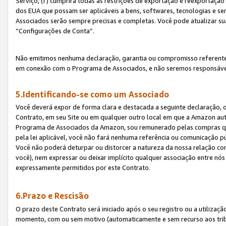
Serviço; (f) cumprirá todas as restrições de exportação e reexportaçã
dos EUA que possam ser aplicáveis a bens, softwares, tecnologias e s
Associados serão sempre precisas e completas. Você pode atualizar su
“Configurações de Conta”.
Não emitimos nenhuma declaração, garantia ou compromisso referente
em conexão com o Programa de Associados, e não seremos responsávei
5.Identificando-se como um Associado
Você deverá expor de forma clara e destacada a seguinte declaração, 
Contrato, em seu Site ou em qualquer outro local em que a Amazon aut
Programa de Associados da Amazon, sou remunerado pelas compras qual
pela lei aplicável, você não fará nenhuma referência ou comunicação p
Você não poderá deturpar ou distorcer a natureza da nossa relação com
você), nem expressar ou deixar implícito qualquer associação entre nó
expressamente permitidos por este Contrato.
6.Prazo e Rescisão
O prazo deste Contrato será iniciado após o seu registro ou a utilizaç
momento, com ou sem motivo (automaticamente e sem recurso aos tribuna