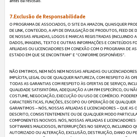
antes da rescisão.
7.Exclusão de Responsabilidade
O PROGRAMA DE ASSOCIADOS, O SITE DA AMAZON, QUAISQUER PROD
DE LINK, CONTEÚDO, A API DE DIVULGAÇÃO DE PRODUTOS, FEED D
DE NOSSAS AFILIADAS, LOGOS E MARCAS REGISTRADAS (INCLUINDO 
DADOS, IMAGENS, TEXTO E OUTRAS INFORMAÇÕES E CONTEÚDOS F
AFILIADAS OU LICENCIADORES EM CONEXÃO COM O PROGRAMA DE AS
ESTADO EM QUE SE ENCONTRAM” E “CONFORME DISPONÍVEIS”.
NÃO EMITIMOS, NEM NÓS NEM NOSSAS AFILIADAS OU LICENCIADORE
IMPLÍCITA, LEGAL OU DE QUALQUER NATUREZA, COM RESPEITO ÀS OF
TODAS AS GARANTIAS COM RESPEITO ÀS OFERTAS DE SERVIÇO, INCL
QUALIDADE SATISFATÓRIA, ADEQUAÇÃO A UM FIM ESPECÍFICO, OU N
COSTUME, NEGOCIAÇÃO, EXECUÇÃO OU USO DE COMÉRCIO. PODEREM
CARACTERÍSTICAS, FUNÇÕES, ESCOPO OU OPERAÇÃO DE QUALQUER 
GARANTIMOS – NÓS, NOSSAS AFILIADAS E LICENCIADORES – QUE A
DESCRITO, CONSISTENTEMENTE OU DE QUALQUER MODO PARTICULAR, 
COMPONENTES NOCIVOS. NÓS, NOSSAS AFILIADAS E LICENCIADORES 
SOFTWARES MALICIOSOS, INTERRUPÇÕES NO SERVIÇO, INCLUINDO Q
AUTORIZADO OU ALTERAÇÃO, EXCLUSÃO, DESTRUIÇÃO, DANO OU PE