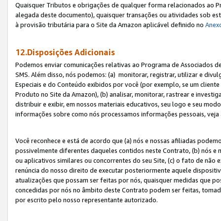
Quaisquer Tributos e obrigações de qualquer forma relacionados ao Pr
alegada deste documento), quaisquer transações ou atividades sob este
à provisão tributária para o Site da Amazon aplicável definido no
Anex
12.Disposições Adicionais
Podemos enviar comunicações relativas ao Programa de Associados de t
SMS. Além disso, nós podemos: (a) monitorar, registrar, utilizar e divu
Especiais e do Conteúdo exibidos por você (por exemplo, se um cliente
Produto no Site da Amazon), (b) analisar, monitorar, rastrear e investiga
distribuir e exibir, em nossos materiais educativos, seu logo e seu m
informações sobre como nós processamos informações pessoais, veja 
Você reconhece e está de acordo que (a) nós e nossas afiliadas podem
possivelmente diferentes daqueles contidos neste Contrato, (b) nós e 
ou aplicativos similares ou concorrentes do seu Site, (c) o fato de não
renúncia do nosso direito de executar posteriormente aquele dispositi
atualizações que possam ser feitas por nós, quaisquer medidas que p
concedidas por nós no âmbito deste Contrato podem ser feitas, tomada
por escrito pelo nosso representante autorizado.