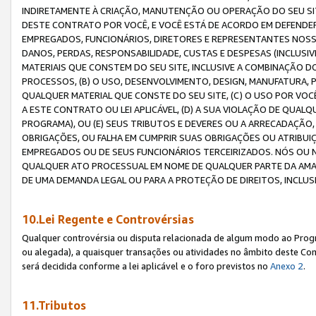
INDIRETAMENTE À CRIAÇÃO, MANUTENÇÃO OU OPERAÇÃO DO SEU SIT
DESTE CONTRATO POR VOCÊ, E VOCÊ ESTÁ DE ACORDO EM DEFENDER, 
EMPREGADOS, FUNCIONÁRIOS, DIRETORES E REPRESENTANTES NOSS
DANOS, PERDAS, RESPONSABILIDADE, CUSTAS E DESPESAS (INCLUSI
MATERIAIS QUE CONSTEM DO SEU SITE, INCLUSIVE A COMBINAÇÃO 
PROCESSOS, (B) O USO, DESENVOLVIMENTO, DESIGN, MANUFATURA,
QUALQUER MATERIAL QUE CONSTE DO SEU SITE, (C) O USO POR VOC
A ESTE CONTRATO OU LEI APLICÁVEL, (D) A SUA VIOLAÇÃO DE QU
PROGRAMA), OU (E) SEUS TRIBUTOS E DEVERES OU A ARRECADAÇÃO
OBRIGAÇÕES, OU FALHA EM CUMPRIR SUAS OBRIGAÇÕES OU ATRIBUIÇÕ
EMPREGADOS OU DE SEUS FUNCIONÁRIOS TERCEIRIZADOS. NÓS OU
QUALQUER ATO PROCESSUAL EM NOME DE QUALQUER PARTE DA AMAZO
DE UMA DEMANDA LEGAL OU PARA A PROTEÇÃO DE DIREITOS, INCLU
10.Lei Regente e Controvérsias
Qualquer controvérsia ou disputa relacionada de algum modo ao Progra
ou alegada), a quaisquer transações ou atividades no âmbito deste Con
será decidida conforme a lei aplicável e o foro previstos no
Anexo 2
.
11.Tributos