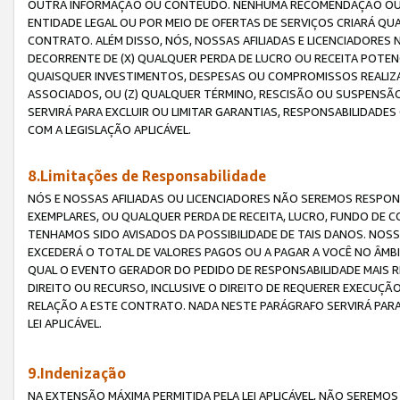
OUTRA INFORMAÇÃO OU CONTEÚDO. NENHUMA RECOMENDAÇÃO OU 
ENTIDADE LEGAL OU POR MEIO DE OFERTAS DE SERVIÇOS CRIARÁ Q
CONTRATO. ALÉM DISSO, NÓS, NOSSAS AFILIADAS E LICENCIADOR
DECORRENTE DE (X) QUALQUER PERDA DE LUCRO OU RECEITA POTENC
QUAISQUER INVESTIMENTOS, DESPESAS OU COMPROMISSOS REALIZ
ASSOCIADOS, OU (Z) QUALQUER TÉRMINO, RESCISÃO OU SUSPENSÃ
SERVIRÁ PARA EXCLUIR OU LIMITAR GARANTIAS, RESPONSABILIDADE
COM A LEGISLAÇÃO APLICÁVEL.
8.Limitações de Responsabilidade
NÓS E NOSSAS AFILIADAS OU LICENCIADORES NÃO SEREMOS RESPONS
EXEMPLARES, OU QUALQUER PERDA DE RECEITA, LUCRO, FUNDO DE 
TENHAMOS SIDO AVISADOS DA POSSIBILIDADE DE TAIS DANOS. NOS
EXCEDERÁ O TOTAL DE VALORES PAGOS OU A PAGAR A VOCÊ NO ÂM
QUAL O EVENTO GERADOR DO PEDIDO DE RESPONSABILIDADE MAIS 
DIREITO OU RECURSO, INCLUSIVE O DIREITO DE REQUERER EXECUÇÃ
RELAÇÃO A ESTE CONTRATO. NADA NESTE PARÁGRAFO SERVIRÁ PARA
LEI APLICÁVEL.
9.Indenização
NA EXTENSÃO MÁXIMA PERMITIDA PELA LEI APLICÁVEL, NÃO SEREM