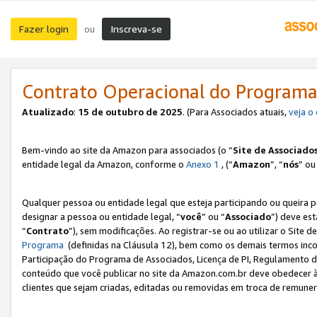
Fazer login
Inscreva-se
ou
Contrato Operacional do Programa
Atualizado
:
15 de outubro de 2025
. (Para Associados atuais,
veja o
Bem-vindo ao site da Amazon para associados (o “
Site de Associado
entidade legal da Amazon, conforme o
Anexo 1
, (“
Amazon
”, “
nós
” ou
Qualquer pessoa ou entidade legal que esteja participando ou queira 
designar a pessoa ou entidade legal, “
você
” ou “
Associado
”) deve es
“
Contrato
”), sem modificações. Ao registrar-se ou ao utilizar o Site
Programa
(definidas na Cláusula 12), bem como os demais termos inco
Participação do Programa de Associados, Licença de PI, Regulamento d
conteúdo que você publicar no site da Amazon.com.br deve obedecer à
clientes que sejam criadas, editadas ou removidas em troca de remuneraç