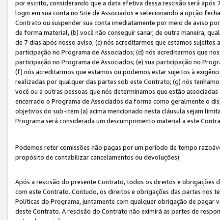
por escrito, considerando que a data efetiva dessa rescisão será após 
login em sua conta no Site de Associados e selecionando a opção fech
Contrato ou suspender sua conta imediatamente por meio de aviso por 
de forma material, (b) você não conseguir sanar, de outra maneira, qua
de 7 dias após nosso aviso; (c) nós acreditarmos que estamos sujeitos
participação no Programa de Associados; (d) nós acreditarmos que nos
participação no Programa de Associados; (e) sua participação no Progr
(f) nós acreditarmos que estamos ou podemos estar sujeitos à exigênc
realizadas por qualquer das partes sob este Contrato; (g) nós tenhamo
você ou a outras pessoas que nós determinamos que estão associadas 
encerrado o Programa de Associados da forma como geralmente o dispo
objetivos do sub-item (a) acima mencionado nesta cláusula sejam limit
Programa será considerada um descumprimento material a este Contr
Podemos reter comissões não pagas por um período de tempo razoável 
propósito de contabilizar cancelamentos ou devoluções).
Após a rescisão do presente Contrato, todos os direitos e obrigações d
com este Contrato. Contudo, os direitos e obrigações das partes nos te
Políticas do Programa, juntamente com qualquer obrigação de pagar va
deste Contrato. A rescisão do Contrato não eximirá as partes de respo