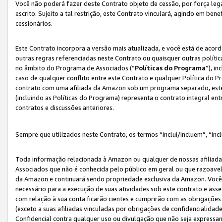
Você não poderá fazer deste Contrato objeto de cessão, por força le
escrito. Sujeito a tal restrição, este Contrato vinculará, agindo em be
cessionários.
Este Contrato incorpora a versão mais atualizada, e você está de acordo
outras regras referenciadas neste Contrato ou quaisquer outras políti
no âmbito do Programa de Associados (“
Políticas do Programa
”), i
caso de qualquer conflito entre este Contrato e qualquer Política do P
contrato com uma afiliada da Amazon sob um programa separado, este 
(incluindo as Políticas do Programa) representa o contrato integral en
contratos e discussões anteriores.
Sempre que utilizados neste Contrato, os termos “inclui/incluem”, “incl
Toda informação relacionada à Amazon ou qualquer de nossas afiliad
Associados que não é conhecida pelo público em geral ou que razoave
da Amazon e continuará sendo propriedade exclusiva da Amazon. Você
necessário para a execução de suas atividades sob este contrato e as
com relação à sua conta ficarão cientes e cumprirão com as obrigações
(exceto a suas afiliadas vinculadas por obrigações de confidencialida
Confidencial contra qualquer uso ou divulgação que não seja expressa