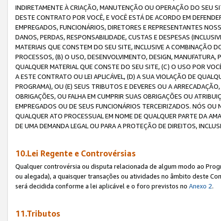
INDIRETAMENTE À CRIAÇÃO, MANUTENÇÃO OU OPERAÇÃO DO SEU SIT
DESTE CONTRATO POR VOCÊ, E VOCÊ ESTÁ DE ACORDO EM DEFENDER, 
EMPREGADOS, FUNCIONÁRIOS, DIRETORES E REPRESENTANTES NOSS
DANOS, PERDAS, RESPONSABILIDADE, CUSTAS E DESPESAS (INCLUSI
MATERIAIS QUE CONSTEM DO SEU SITE, INCLUSIVE A COMBINAÇÃO 
PROCESSOS, (B) O USO, DESENVOLVIMENTO, DESIGN, MANUFATURA,
QUALQUER MATERIAL QUE CONSTE DO SEU SITE, (C) O USO POR VOC
A ESTE CONTRATO OU LEI APLICÁVEL, (D) A SUA VIOLAÇÃO DE QU
PROGRAMA), OU (E) SEUS TRIBUTOS E DEVERES OU A ARRECADAÇÃO
OBRIGAÇÕES, OU FALHA EM CUMPRIR SUAS OBRIGAÇÕES OU ATRIBUIÇÕ
EMPREGADOS OU DE SEUS FUNCIONÁRIOS TERCEIRIZADOS. NÓS OU
QUALQUER ATO PROCESSUAL EM NOME DE QUALQUER PARTE DA AMAZO
DE UMA DEMANDA LEGAL OU PARA A PROTEÇÃO DE DIREITOS, INCLU
10.Lei Regente e Controvérsias
Qualquer controvérsia ou disputa relacionada de algum modo ao Progra
ou alegada), a quaisquer transações ou atividades no âmbito deste Con
será decidida conforme a lei aplicável e o foro previstos no
Anexo 2
.
11.Tributos