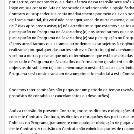
por escrito, considerando que a data efetiva dessa rescisão será após 
login em sua conta no Site de Associados e selecionando a opção fech
Contrato ou suspender sua conta imediatamente por meio de aviso por 
de forma material, (b) você não conseguir sanar, de outra maneira, qua
de 7 dias após nosso aviso; (c) nós acreditarmos que estamos sujeitos
participação no Programa de Associados; (d) nós acreditarmos que nos
participação no Programa de Associados; (e) sua participação no Progr
(f) nós acreditarmos que estamos ou podemos estar sujeitos à exigênc
realizadas por qualquer das partes sob este Contrato; (g) nós tenhamo
você ou a outras pessoas que nós determinamos que estão associadas 
encerrado o Programa de Associados da forma como geralmente o dispo
objetivos do sub-item (a) acima mencionado nesta cláusula sejam limit
Programa será considerada um descumprimento material a este Contr
Podemos reter comissões não pagas por um período de tempo razoável 
propósito de contabilizar cancelamentos ou devoluções).
Após a rescisão do presente Contrato, todos os direitos e obrigações d
com este Contrato. Contudo, os direitos e obrigações das partes nos te
Políticas do Programa, juntamente com qualquer obrigação de pagar va
deste Contrato. A rescisão do Contrato não eximirá as partes de respo