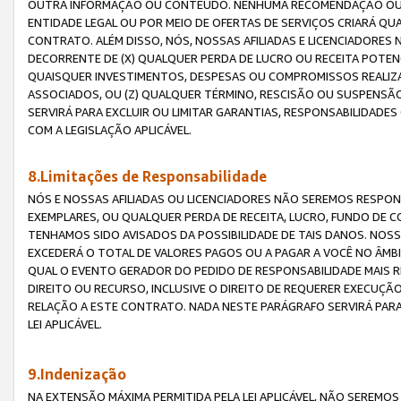
OUTRA INFORMAÇÃO OU CONTEÚDO. NENHUMA RECOMENDAÇÃO OU 
ENTIDADE LEGAL OU POR MEIO DE OFERTAS DE SERVIÇOS CRIARÁ Q
CONTRATO. ALÉM DISSO, NÓS, NOSSAS AFILIADAS E LICENCIADOR
DECORRENTE DE (X) QUALQUER PERDA DE LUCRO OU RECEITA POTENC
QUAISQUER INVESTIMENTOS, DESPESAS OU COMPROMISSOS REALIZ
ASSOCIADOS, OU (Z) QUALQUER TÉRMINO, RESCISÃO OU SUSPENSÃ
SERVIRÁ PARA EXCLUIR OU LIMITAR GARANTIAS, RESPONSABILIDADE
COM A LEGISLAÇÃO APLICÁVEL.
8.Limitações de Responsabilidade
NÓS E NOSSAS AFILIADAS OU LICENCIADORES NÃO SEREMOS RESPONS
EXEMPLARES, OU QUALQUER PERDA DE RECEITA, LUCRO, FUNDO DE 
TENHAMOS SIDO AVISADOS DA POSSIBILIDADE DE TAIS DANOS. NOS
EXCEDERÁ O TOTAL DE VALORES PAGOS OU A PAGAR A VOCÊ NO ÂM
QUAL O EVENTO GERADOR DO PEDIDO DE RESPONSABILIDADE MAIS 
DIREITO OU RECURSO, INCLUSIVE O DIREITO DE REQUERER EXECUÇÃ
RELAÇÃO A ESTE CONTRATO. NADA NESTE PARÁGRAFO SERVIRÁ PARA
LEI APLICÁVEL.
9.Indenização
NA EXTENSÃO MÁXIMA PERMITIDA PELA LEI APLICÁVEL, NÃO SEREM