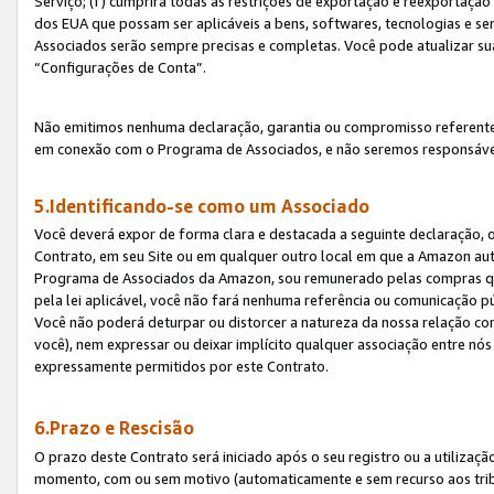
Serviço; (f) cumprirá todas as restrições de exportação e reexportaçã
dos EUA que possam ser aplicáveis a bens, softwares, tecnologias e s
Associados serão sempre precisas e completas. Você pode atualizar su
“Configurações de Conta”.
Não emitimos nenhuma declaração, garantia ou compromisso referente
em conexão com o Programa de Associados, e não seremos responsávei
5.Identificando-se como um Associado
Você deverá expor de forma clara e destacada a seguinte declaração, 
Contrato, em seu Site ou em qualquer outro local em que a Amazon aut
Programa de Associados da Amazon, sou remunerado pelas compras qual
pela lei aplicável, você não fará nenhuma referência ou comunicação p
Você não poderá deturpar ou distorcer a natureza da nossa relação com
você), nem expressar ou deixar implícito qualquer associação entre nó
expressamente permitidos por este Contrato.
6.Prazo e Rescisão
O prazo deste Contrato será iniciado após o seu registro ou a utilizaç
momento, com ou sem motivo (automaticamente e sem recurso aos tribuna