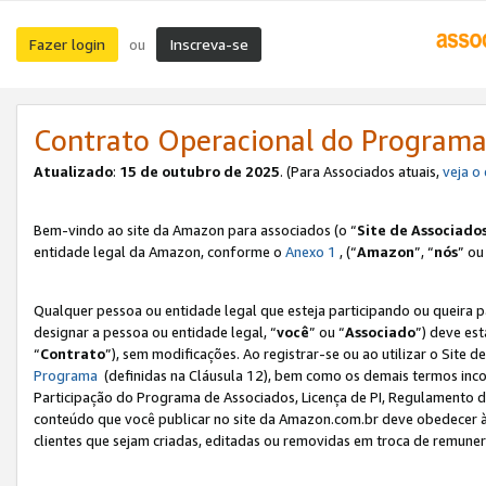
Fazer login
Inscreva-se
ou
Contrato Operacional do Programa
Atualizado
:
15 de outubro de 2025
. (Para Associados atuais,
veja o
Bem-vindo ao site da Amazon para associados (o “
Site de Associado
entidade legal da Amazon, conforme o
Anexo 1
, (“
Amazon
”, “
nós
” ou
Qualquer pessoa ou entidade legal que esteja participando ou queira 
designar a pessoa ou entidade legal, “
você
” ou “
Associado
”) deve es
“
Contrato
”), sem modificações. Ao registrar-se ou ao utilizar o Site
Programa
(definidas na Cláusula 12), bem como os demais termos inco
Participação do Programa de Associados, Licença de PI, Regulamento d
conteúdo que você publicar no site da Amazon.com.br deve obedecer à
clientes que sejam criadas, editadas ou removidas em troca de remuneraç