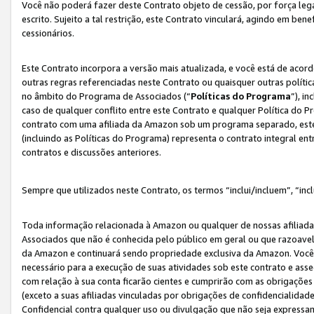
Você não poderá fazer deste Contrato objeto de cessão, por força le
escrito. Sujeito a tal restrição, este Contrato vinculará, agindo em be
cessionários.
Este Contrato incorpora a versão mais atualizada, e você está de acordo
outras regras referenciadas neste Contrato ou quaisquer outras políti
no âmbito do Programa de Associados (“
Políticas do Programa
”), i
caso de qualquer conflito entre este Contrato e qualquer Política do P
contrato com uma afiliada da Amazon sob um programa separado, este 
(incluindo as Políticas do Programa) representa o contrato integral en
contratos e discussões anteriores.
Sempre que utilizados neste Contrato, os termos “inclui/incluem”, “incl
Toda informação relacionada à Amazon ou qualquer de nossas afiliad
Associados que não é conhecida pelo público em geral ou que razoave
da Amazon e continuará sendo propriedade exclusiva da Amazon. Você
necessário para a execução de suas atividades sob este contrato e as
com relação à sua conta ficarão cientes e cumprirão com as obrigações
(exceto a suas afiliadas vinculadas por obrigações de confidencialida
Confidencial contra qualquer uso ou divulgação que não seja expressa