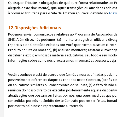
Quaisquer Tributos e obrigações de qualquer forma relacionados ao Pr
alegada deste documento), quaisquer transações ou atividades sob este
à provisão tributária para o Site da Amazon aplicável definido no
Anex
12.Disposições Adicionais
Podemos enviar comunicações relativas ao Programa de Associados de t
SMS. Além disso, nós podemos: (a) monitorar, registrar, utilizar e divu
Especiais e do Conteúdo exibidos por você (por exemplo, se um cliente
Produto no Site da Amazon), (b) analisar, monitorar, rastrear e investiga
distribuir e exibir, em nossos materiais educativos, seu logo e seu m
informações sobre como nós processamos informações pessoais, veja 
Você reconhece e está de acordo que (a) nós e nossas afiliadas podem
possivelmente diferentes daqueles contidos neste Contrato, (b) nós e 
ou aplicativos similares ou concorrentes do seu Site, (c) o fato de não
renúncia do nosso direito de executar posteriormente aquele dispositi
atualizações que possam ser feitas por nós, quaisquer medidas que p
concedidas por nós no âmbito deste Contrato podem ser feitas, tomada
por escrito pelo nosso representante autorizado.