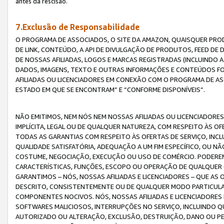
antes da rescisão.
7.Exclusão de Responsabilidade
O PROGRAMA DE ASSOCIADOS, O SITE DA AMAZON, QUAISQUER PROD
DE LINK, CONTEÚDO, A API DE DIVULGAÇÃO DE PRODUTOS, FEED D
DE NOSSAS AFILIADAS, LOGOS E MARCAS REGISTRADAS (INCLUINDO 
DADOS, IMAGENS, TEXTO E OUTRAS INFORMAÇÕES E CONTEÚDOS F
AFILIADAS OU LICENCIADORES EM CONEXÃO COM O PROGRAMA DE AS
ESTADO EM QUE SE ENCONTRAM” E “CONFORME DISPONÍVEIS”.
NÃO EMITIMOS, NEM NÓS NEM NOSSAS AFILIADAS OU LICENCIADORE
IMPLÍCITA, LEGAL OU DE QUALQUER NATUREZA, COM RESPEITO ÀS OF
TODAS AS GARANTIAS COM RESPEITO ÀS OFERTAS DE SERVIÇO, INCL
QUALIDADE SATISFATÓRIA, ADEQUAÇÃO A UM FIM ESPECÍFICO, OU N
COSTUME, NEGOCIAÇÃO, EXECUÇÃO OU USO DE COMÉRCIO. PODEREM
CARACTERÍSTICAS, FUNÇÕES, ESCOPO OU OPERAÇÃO DE QUALQUER 
GARANTIMOS – NÓS, NOSSAS AFILIADAS E LICENCIADORES – QUE A
DESCRITO, CONSISTENTEMENTE OU DE QUALQUER MODO PARTICULAR, 
COMPONENTES NOCIVOS. NÓS, NOSSAS AFILIADAS E LICENCIADORES 
SOFTWARES MALICIOSOS, INTERRUPÇÕES NO SERVIÇO, INCLUINDO Q
AUTORIZADO OU ALTERAÇÃO, EXCLUSÃO, DESTRUIÇÃO, DANO OU PE