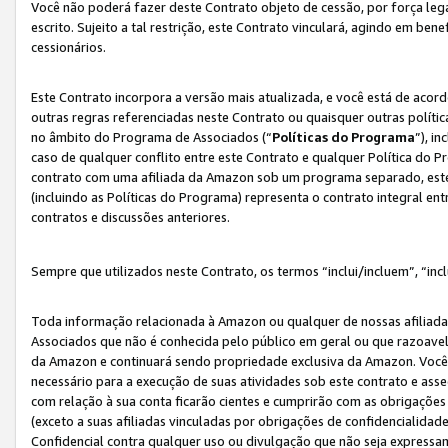
Você não poderá fazer deste Contrato objeto de cessão, por força le
escrito. Sujeito a tal restrição, este Contrato vinculará, agindo em be
cessionários.
Este Contrato incorpora a versão mais atualizada, e você está de acordo
outras regras referenciadas neste Contrato ou quaisquer outras políti
no âmbito do Programa de Associados (“
Políticas do Programa
”), i
caso de qualquer conflito entre este Contrato e qualquer Política do P
contrato com uma afiliada da Amazon sob um programa separado, este 
(incluindo as Políticas do Programa) representa o contrato integral en
contratos e discussões anteriores.
Sempre que utilizados neste Contrato, os termos “inclui/incluem”, “incl
Toda informação relacionada à Amazon ou qualquer de nossas afiliad
Associados que não é conhecida pelo público em geral ou que razoave
da Amazon e continuará sendo propriedade exclusiva da Amazon. Você
necessário para a execução de suas atividades sob este contrato e as
com relação à sua conta ficarão cientes e cumprirão com as obrigações
(exceto a suas afiliadas vinculadas por obrigações de confidencialida
Confidencial contra qualquer uso ou divulgação que não seja expressa