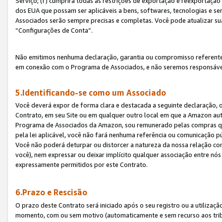
Serviço; (f) cumprirá todas as restrições de exportação e reexportaçã
dos EUA que possam ser aplicáveis a bens, softwares, tecnologias e s
Associados serão sempre precisas e completas. Você pode atualizar su
“Configurações de Conta”.
Não emitimos nenhuma declaração, garantia ou compromisso referente
em conexão com o Programa de Associados, e não seremos responsávei
5.Identificando-se como um Associado
Você deverá expor de forma clara e destacada a seguinte declaração, 
Contrato, em seu Site ou em qualquer outro local em que a Amazon aut
Programa de Associados da Amazon, sou remunerado pelas compras qual
pela lei aplicável, você não fará nenhuma referência ou comunicação p
Você não poderá deturpar ou distorcer a natureza da nossa relação com
você), nem expressar ou deixar implícito qualquer associação entre nó
expressamente permitidos por este Contrato.
6.Prazo e Rescisão
O prazo deste Contrato será iniciado após o seu registro ou a utilizaç
momento, com ou sem motivo (automaticamente e sem recurso aos tribuna