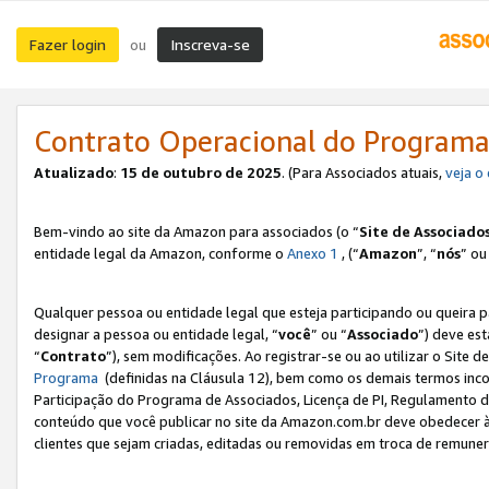
Fazer login
Inscreva-se
ou
Contrato Operacional do Programa
Atualizado
:
15 de outubro de 2025
. (Para Associados atuais,
veja o
Bem-vindo ao site da Amazon para associados (o “
Site de Associado
entidade legal da Amazon, conforme o
Anexo 1
, (“
Amazon
”, “
nós
” ou
Qualquer pessoa ou entidade legal que esteja participando ou queira 
designar a pessoa ou entidade legal, “
você
” ou “
Associado
”) deve es
“
Contrato
”), sem modificações. Ao registrar-se ou ao utilizar o Site
Programa
(definidas na Cláusula 12), bem como os demais termos inco
Participação do Programa de Associados, Licença de PI, Regulamento d
conteúdo que você publicar no site da Amazon.com.br deve obedecer à
clientes que sejam criadas, editadas ou removidas em troca de remuneraç