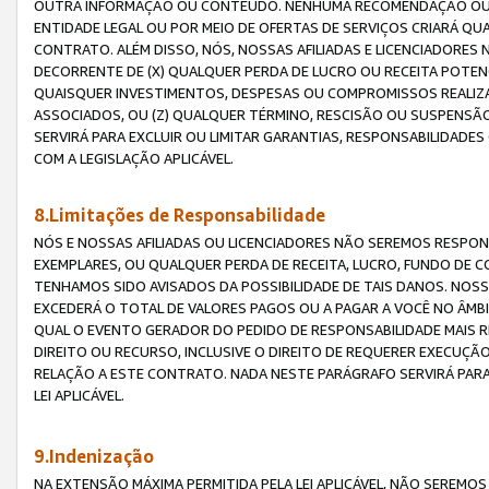
OUTRA INFORMAÇÃO OU CONTEÚDO. NENHUMA RECOMENDAÇÃO OU 
ENTIDADE LEGAL OU POR MEIO DE OFERTAS DE SERVIÇOS CRIARÁ Q
CONTRATO. ALÉM DISSO, NÓS, NOSSAS AFILIADAS E LICENCIADOR
DECORRENTE DE (X) QUALQUER PERDA DE LUCRO OU RECEITA POTENC
QUAISQUER INVESTIMENTOS, DESPESAS OU COMPROMISSOS REALIZ
ASSOCIADOS, OU (Z) QUALQUER TÉRMINO, RESCISÃO OU SUSPENSÃ
SERVIRÁ PARA EXCLUIR OU LIMITAR GARANTIAS, RESPONSABILIDADE
COM A LEGISLAÇÃO APLICÁVEL.
8.Limitações de Responsabilidade
NÓS E NOSSAS AFILIADAS OU LICENCIADORES NÃO SEREMOS RESPONS
EXEMPLARES, OU QUALQUER PERDA DE RECEITA, LUCRO, FUNDO DE 
TENHAMOS SIDO AVISADOS DA POSSIBILIDADE DE TAIS DANOS. NOS
EXCEDERÁ O TOTAL DE VALORES PAGOS OU A PAGAR A VOCÊ NO ÂM
QUAL O EVENTO GERADOR DO PEDIDO DE RESPONSABILIDADE MAIS 
DIREITO OU RECURSO, INCLUSIVE O DIREITO DE REQUERER EXECUÇÃ
RELAÇÃO A ESTE CONTRATO. NADA NESTE PARÁGRAFO SERVIRÁ PARA
LEI APLICÁVEL.
9.Indenização
NA EXTENSÃO MÁXIMA PERMITIDA PELA LEI APLICÁVEL, NÃO SEREM