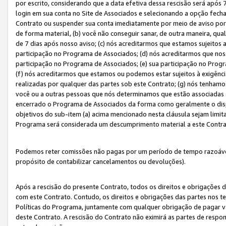
por escrito, considerando que a data efetiva dessa rescisão será após 
login em sua conta no Site de Associados e selecionando a opção fech
Contrato ou suspender sua conta imediatamente por meio de aviso por 
de forma material, (b) você não conseguir sanar, de outra maneira, qua
de 7 dias após nosso aviso; (c) nós acreditarmos que estamos sujeitos
participação no Programa de Associados; (d) nós acreditarmos que nos
participação no Programa de Associados; (e) sua participação no Progr
(f) nós acreditarmos que estamos ou podemos estar sujeitos à exigênc
realizadas por qualquer das partes sob este Contrato; (g) nós tenhamo
você ou a outras pessoas que nós determinamos que estão associadas 
encerrado o Programa de Associados da forma como geralmente o dispo
objetivos do sub-item (a) acima mencionado nesta cláusula sejam limit
Programa será considerada um descumprimento material a este Contr
Podemos reter comissões não pagas por um período de tempo razoável 
propósito de contabilizar cancelamentos ou devoluções).
Após a rescisão do presente Contrato, todos os direitos e obrigações d
com este Contrato. Contudo, os direitos e obrigações das partes nos te
Políticas do Programa, juntamente com qualquer obrigação de pagar va
deste Contrato. A rescisão do Contrato não eximirá as partes de respo