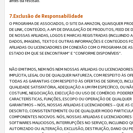
antes da rescisão.
7.Exclusão de Responsabilidade
O PROGRAMA DE ASSOCIADOS, O SITE DA AMAZON, QUAISQUER PROD
DE LINK, CONTEÚDO, A API DE DIVULGAÇÃO DE PRODUTOS, FEED D
DE NOSSAS AFILIADAS, LOGOS E MARCAS REGISTRADAS (INCLUINDO 
DADOS, IMAGENS, TEXTO E OUTRAS INFORMAÇÕES E CONTEÚDOS F
AFILIADAS OU LICENCIADORES EM CONEXÃO COM O PROGRAMA DE AS
ESTADO EM QUE SE ENCONTRAM” E “CONFORME DISPONÍVEIS”.
NÃO EMITIMOS, NEM NÓS NEM NOSSAS AFILIADAS OU LICENCIADORE
IMPLÍCITA, LEGAL OU DE QUALQUER NATUREZA, COM RESPEITO ÀS OF
TODAS AS GARANTIAS COM RESPEITO ÀS OFERTAS DE SERVIÇO, INCL
QUALIDADE SATISFATÓRIA, ADEQUAÇÃO A UM FIM ESPECÍFICO, OU N
COSTUME, NEGOCIAÇÃO, EXECUÇÃO OU USO DE COMÉRCIO. PODEREM
CARACTERÍSTICAS, FUNÇÕES, ESCOPO OU OPERAÇÃO DE QUALQUER 
GARANTIMOS – NÓS, NOSSAS AFILIADAS E LICENCIADORES – QUE A
DESCRITO, CONSISTENTEMENTE OU DE QUALQUER MODO PARTICULAR, 
COMPONENTES NOCIVOS. NÓS, NOSSAS AFILIADAS E LICENCIADORES 
SOFTWARES MALICIOSOS, INTERRUPÇÕES NO SERVIÇO, INCLUINDO Q
AUTORIZADO OU ALTERAÇÃO, EXCLUSÃO, DESTRUIÇÃO, DANO OU PE