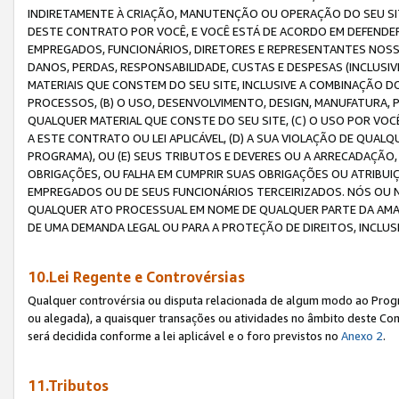
INDIRETAMENTE À CRIAÇÃO, MANUTENÇÃO OU OPERAÇÃO DO SEU SIT
DESTE CONTRATO POR VOCÊ, E VOCÊ ESTÁ DE ACORDO EM DEFENDER, 
EMPREGADOS, FUNCIONÁRIOS, DIRETORES E REPRESENTANTES NOSS
DANOS, PERDAS, RESPONSABILIDADE, CUSTAS E DESPESAS (INCLUSI
MATERIAIS QUE CONSTEM DO SEU SITE, INCLUSIVE A COMBINAÇÃO 
PROCESSOS, (B) O USO, DESENVOLVIMENTO, DESIGN, MANUFATURA,
QUALQUER MATERIAL QUE CONSTE DO SEU SITE, (C) O USO POR VOC
A ESTE CONTRATO OU LEI APLICÁVEL, (D) A SUA VIOLAÇÃO DE QU
PROGRAMA), OU (E) SEUS TRIBUTOS E DEVERES OU A ARRECADAÇÃO
OBRIGAÇÕES, OU FALHA EM CUMPRIR SUAS OBRIGAÇÕES OU ATRIBUIÇÕ
EMPREGADOS OU DE SEUS FUNCIONÁRIOS TERCEIRIZADOS. NÓS OU
QUALQUER ATO PROCESSUAL EM NOME DE QUALQUER PARTE DA AMAZO
DE UMA DEMANDA LEGAL OU PARA A PROTEÇÃO DE DIREITOS, INCLU
10.Lei Regente e Controvérsias
Qualquer controvérsia ou disputa relacionada de algum modo ao Progra
ou alegada), a quaisquer transações ou atividades no âmbito deste Con
será decidida conforme a lei aplicável e o foro previstos no
Anexo 2
.
11.Tributos