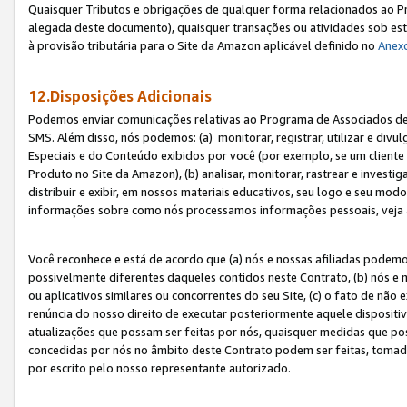
Quaisquer Tributos e obrigações de qualquer forma relacionados ao Pr
alegada deste documento), quaisquer transações ou atividades sob este
à provisão tributária para o Site da Amazon aplicável definido no
Anex
12.Disposições Adicionais
Podemos enviar comunicações relativas ao Programa de Associados de t
SMS. Além disso, nós podemos: (a) monitorar, registrar, utilizar e divu
Especiais e do Conteúdo exibidos por você (por exemplo, se um cliente
Produto no Site da Amazon), (b) analisar, monitorar, rastrear e investiga
distribuir e exibir, em nossos materiais educativos, seu logo e seu m
informações sobre como nós processamos informações pessoais, veja 
Você reconhece e está de acordo que (a) nós e nossas afiliadas podem
possivelmente diferentes daqueles contidos neste Contrato, (b) nós e 
ou aplicativos similares ou concorrentes do seu Site, (c) o fato de não
renúncia do nosso direito de executar posteriormente aquele dispositi
atualizações que possam ser feitas por nós, quaisquer medidas que p
concedidas por nós no âmbito deste Contrato podem ser feitas, tomada
por escrito pelo nosso representante autorizado.