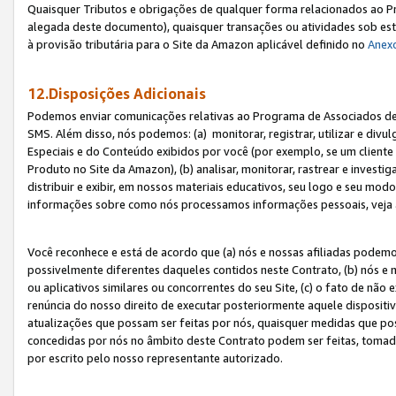
Quaisquer Tributos e obrigações de qualquer forma relacionados ao Pr
alegada deste documento), quaisquer transações ou atividades sob este
à provisão tributária para o Site da Amazon aplicável definido no
Anex
12.Disposições Adicionais
Podemos enviar comunicações relativas ao Programa de Associados de t
SMS. Além disso, nós podemos: (a) monitorar, registrar, utilizar e divu
Especiais e do Conteúdo exibidos por você (por exemplo, se um cliente
Produto no Site da Amazon), (b) analisar, monitorar, rastrear e investiga
distribuir e exibir, em nossos materiais educativos, seu logo e seu m
informações sobre como nós processamos informações pessoais, veja 
Você reconhece e está de acordo que (a) nós e nossas afiliadas podem
possivelmente diferentes daqueles contidos neste Contrato, (b) nós e 
ou aplicativos similares ou concorrentes do seu Site, (c) o fato de não
renúncia do nosso direito de executar posteriormente aquele dispositi
atualizações que possam ser feitas por nós, quaisquer medidas que p
concedidas por nós no âmbito deste Contrato podem ser feitas, tomada
por escrito pelo nosso representante autorizado.