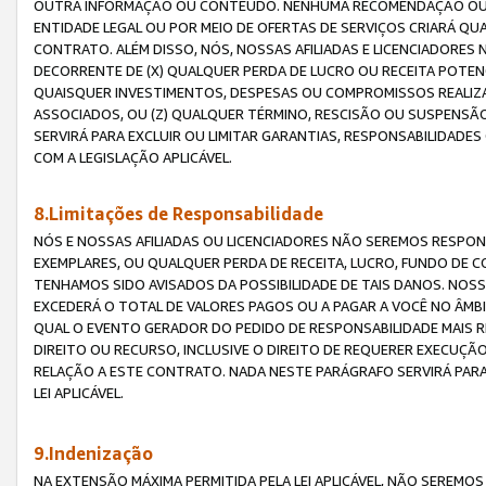
OUTRA INFORMAÇÃO OU CONTEÚDO. NENHUMA RECOMENDAÇÃO OU 
ENTIDADE LEGAL OU POR MEIO DE OFERTAS DE SERVIÇOS CRIARÁ Q
CONTRATO. ALÉM DISSO, NÓS, NOSSAS AFILIADAS E LICENCIADOR
DECORRENTE DE (X) QUALQUER PERDA DE LUCRO OU RECEITA POTENC
QUAISQUER INVESTIMENTOS, DESPESAS OU COMPROMISSOS REALIZ
ASSOCIADOS, OU (Z) QUALQUER TÉRMINO, RESCISÃO OU SUSPENSÃ
SERVIRÁ PARA EXCLUIR OU LIMITAR GARANTIAS, RESPONSABILIDADE
COM A LEGISLAÇÃO APLICÁVEL.
8.Limitações de Responsabilidade
NÓS E NOSSAS AFILIADAS OU LICENCIADORES NÃO SEREMOS RESPONS
EXEMPLARES, OU QUALQUER PERDA DE RECEITA, LUCRO, FUNDO DE 
TENHAMOS SIDO AVISADOS DA POSSIBILIDADE DE TAIS DANOS. NOS
EXCEDERÁ O TOTAL DE VALORES PAGOS OU A PAGAR A VOCÊ NO ÂM
QUAL O EVENTO GERADOR DO PEDIDO DE RESPONSABILIDADE MAIS 
DIREITO OU RECURSO, INCLUSIVE O DIREITO DE REQUERER EXECUÇÃ
RELAÇÃO A ESTE CONTRATO. NADA NESTE PARÁGRAFO SERVIRÁ PARA
LEI APLICÁVEL.
9.Indenização
NA EXTENSÃO MÁXIMA PERMITIDA PELA LEI APLICÁVEL, NÃO SEREM