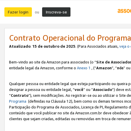
Fazer login
Inscreva-se
ou
Contrato Operacional do Programa
Atualizado
:
15 de outubro de 2025
. (Para Associados atuais,
veja o
Bem-vindo ao site da Amazon para associados (o “
Site de Associado
entidade legal da Amazon, conforme o
Anexo 1
, (“
Amazon
”, “
nós
” ou
Qualquer pessoa ou entidade legal que esteja participando ou queira 
designar a pessoa ou entidade legal, “
você
” ou “
Associado
”) deve es
“
Contrato
”), sem modificações. Ao registrar-se ou ao utilizar o Site
Programa
(definidas na Cláusula 12), bem como os demais termos inco
Participação do Programa de Associados, Licença de PI, Regulamento d
conteúdo que você publicar no site da Amazon.com.br deve obedecer à
clientes que sejam criadas, editadas ou removidas em troca de remuneraç