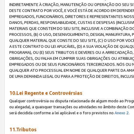
INDIRETAMENTE À CRIAÇÃO, MANUTENÇÃO OU OPERAÇÃO DO SEU SIT
DESTE CONTRATO POR VOCÊ, E VOCÊ ESTÁ DE ACORDO EM DEFENDER, 
EMPREGADOS, FUNCIONÁRIOS, DIRETORES E REPRESENTANTES NOSS
DANOS, PERDAS, RESPONSABILIDADE, CUSTAS E DESPESAS (INCLUSI
MATERIAIS QUE CONSTEM DO SEU SITE, INCLUSIVE A COMBINAÇÃO 
PROCESSOS, (B) O USO, DESENVOLVIMENTO, DESIGN, MANUFATURA,
QUALQUER MATERIAL QUE CONSTE DO SEU SITE, (C) O USO POR VOC
A ESTE CONTRATO OU LEI APLICÁVEL, (D) A SUA VIOLAÇÃO DE QU
PROGRAMA), OU (E) SEUS TRIBUTOS E DEVERES OU A ARRECADAÇÃO
OBRIGAÇÕES, OU FALHA EM CUMPRIR SUAS OBRIGAÇÕES OU ATRIBUIÇÕ
EMPREGADOS OU DE SEUS FUNCIONÁRIOS TERCEIRIZADOS. NÓS OU
QUALQUER ATO PROCESSUAL EM NOME DE QUALQUER PARTE DA AMAZO
DE UMA DEMANDA LEGAL OU PARA A PROTEÇÃO DE DIREITOS, INCLU
10.Lei Regente e Controvérsias
Qualquer controvérsia ou disputa relacionada de algum modo ao Progra
ou alegada), a quaisquer transações ou atividades no âmbito deste Con
será decidida conforme a lei aplicável e o foro previstos no
Anexo 2
.
11.Tributos