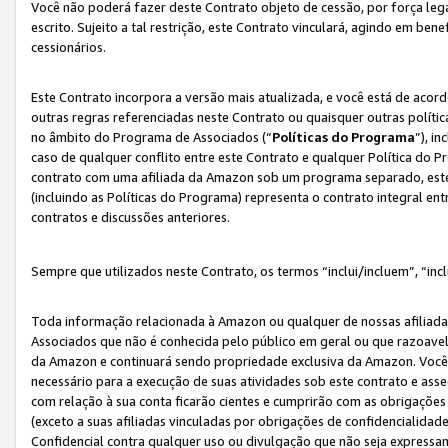
Você não poderá fazer deste Contrato objeto de cessão, por força le
escrito. Sujeito a tal restrição, este Contrato vinculará, agindo em be
cessionários.
Este Contrato incorpora a versão mais atualizada, e você está de acordo
outras regras referenciadas neste Contrato ou quaisquer outras políti
no âmbito do Programa de Associados (“
Políticas do Programa
”), i
caso de qualquer conflito entre este Contrato e qualquer Política do P
contrato com uma afiliada da Amazon sob um programa separado, este 
(incluindo as Políticas do Programa) representa o contrato integral en
contratos e discussões anteriores.
Sempre que utilizados neste Contrato, os termos “inclui/incluem”, “incl
Toda informação relacionada à Amazon ou qualquer de nossas afiliad
Associados que não é conhecida pelo público em geral ou que razoave
da Amazon e continuará sendo propriedade exclusiva da Amazon. Você
necessário para a execução de suas atividades sob este contrato e as
com relação à sua conta ficarão cientes e cumprirão com as obrigações
(exceto a suas afiliadas vinculadas por obrigações de confidencialida
Confidencial contra qualquer uso ou divulgação que não seja expressa