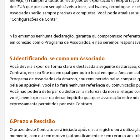
Serviço; (f) cumprirá todas as restrições de exportação e reexportaçã
dos EUA que possam ser aplicáveis a bens, softwares, tecnologias e s
Associados serão sempre precisas e completas. Você pode atualizar su
“Configurações de Conta”.
Não emitimos nenhuma declaração, garantia ou compromisso referente
em conexão com o Programa de Associados, e não seremos responsávei
5.Identificando-se como um Associado
Você deverá expor de forma clara e destacada a seguinte declaração, 
Contrato, em seu Site ou em qualquer outro local em que a Amazon aut
Programa de Associados da Amazon, sou remunerado pelas compras qual
pela lei aplicável, você não fará nenhuma referência ou comunicação p
Você não poderá deturpar ou distorcer a natureza da nossa relação com
você), nem expressar ou deixar implícito qualquer associação entre nó
expressamente permitidos por este Contrato.
6.Prazo e Rescisão
O prazo deste Contrato será iniciado após o seu registro ou a utilizaç
momento, com ou sem motivo (automaticamente e sem recurso aos tribuna