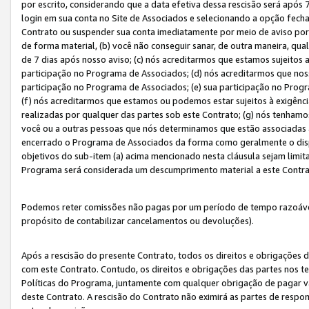
por escrito, considerando que a data efetiva dessa rescisão será após 
login em sua conta no Site de Associados e selecionando a opção fech
Contrato ou suspender sua conta imediatamente por meio de aviso por 
de forma material, (b) você não conseguir sanar, de outra maneira, qua
de 7 dias após nosso aviso; (c) nós acreditarmos que estamos sujeitos
participação no Programa de Associados; (d) nós acreditarmos que nos
participação no Programa de Associados; (e) sua participação no Progr
(f) nós acreditarmos que estamos ou podemos estar sujeitos à exigênc
realizadas por qualquer das partes sob este Contrato; (g) nós tenhamo
você ou a outras pessoas que nós determinamos que estão associadas 
encerrado o Programa de Associados da forma como geralmente o dispo
objetivos do sub-item (a) acima mencionado nesta cláusula sejam limit
Programa será considerada um descumprimento material a este Contr
Podemos reter comissões não pagas por um período de tempo razoável 
propósito de contabilizar cancelamentos ou devoluções).
Após a rescisão do presente Contrato, todos os direitos e obrigações d
com este Contrato. Contudo, os direitos e obrigações das partes nos te
Políticas do Programa, juntamente com qualquer obrigação de pagar va
deste Contrato. A rescisão do Contrato não eximirá as partes de respo