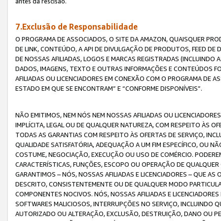
antes da rescisão.
7.Exclusão de Responsabilidade
O PROGRAMA DE ASSOCIADOS, O SITE DA AMAZON, QUAISQUER PROD
DE LINK, CONTEÚDO, A API DE DIVULGAÇÃO DE PRODUTOS, FEED D
DE NOSSAS AFILIADAS, LOGOS E MARCAS REGISTRADAS (INCLUINDO 
DADOS, IMAGENS, TEXTO E OUTRAS INFORMAÇÕES E CONTEÚDOS F
AFILIADAS OU LICENCIADORES EM CONEXÃO COM O PROGRAMA DE AS
ESTADO EM QUE SE ENCONTRAM” E “CONFORME DISPONÍVEIS”.
NÃO EMITIMOS, NEM NÓS NEM NOSSAS AFILIADAS OU LICENCIADORE
IMPLÍCITA, LEGAL OU DE QUALQUER NATUREZA, COM RESPEITO ÀS OF
TODAS AS GARANTIAS COM RESPEITO ÀS OFERTAS DE SERVIÇO, INCL
QUALIDADE SATISFATÓRIA, ADEQUAÇÃO A UM FIM ESPECÍFICO, OU N
COSTUME, NEGOCIAÇÃO, EXECUÇÃO OU USO DE COMÉRCIO. PODEREM
CARACTERÍSTICAS, FUNÇÕES, ESCOPO OU OPERAÇÃO DE QUALQUER 
GARANTIMOS – NÓS, NOSSAS AFILIADAS E LICENCIADORES – QUE A
DESCRITO, CONSISTENTEMENTE OU DE QUALQUER MODO PARTICULAR, 
COMPONENTES NOCIVOS. NÓS, NOSSAS AFILIADAS E LICENCIADORES 
SOFTWARES MALICIOSOS, INTERRUPÇÕES NO SERVIÇO, INCLUINDO Q
AUTORIZADO OU ALTERAÇÃO, EXCLUSÃO, DESTRUIÇÃO, DANO OU PE