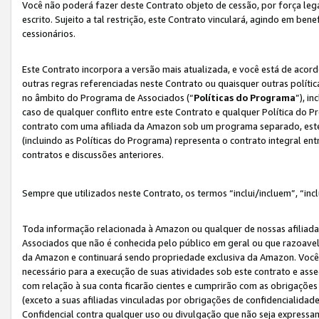
Você não poderá fazer deste Contrato objeto de cessão, por força le
escrito. Sujeito a tal restrição, este Contrato vinculará, agindo em be
cessionários.
Este Contrato incorpora a versão mais atualizada, e você está de acordo
outras regras referenciadas neste Contrato ou quaisquer outras políti
no âmbito do Programa de Associados (“
Políticas do Programa
”), i
caso de qualquer conflito entre este Contrato e qualquer Política do P
contrato com uma afiliada da Amazon sob um programa separado, este 
(incluindo as Políticas do Programa) representa o contrato integral en
contratos e discussões anteriores.
Sempre que utilizados neste Contrato, os termos “inclui/incluem”, “incl
Toda informação relacionada à Amazon ou qualquer de nossas afiliad
Associados que não é conhecida pelo público em geral ou que razoave
da Amazon e continuará sendo propriedade exclusiva da Amazon. Você
necessário para a execução de suas atividades sob este contrato e as
com relação à sua conta ficarão cientes e cumprirão com as obrigações
(exceto a suas afiliadas vinculadas por obrigações de confidencialida
Confidencial contra qualquer uso ou divulgação que não seja expressa