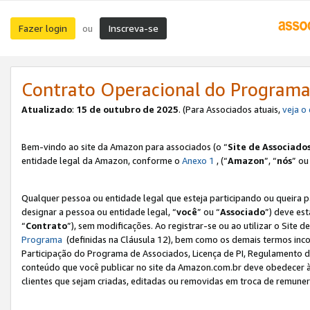
Fazer login
Inscreva-se
ou
Contrato Operacional do Programa
Atualizado
:
15 de outubro de 2025
. (Para Associados atuais,
veja o
Bem-vindo ao site da Amazon para associados (o “
Site de Associado
entidade legal da Amazon, conforme o
Anexo 1
, (“
Amazon
”, “
nós
” ou
Qualquer pessoa ou entidade legal que esteja participando ou queira 
designar a pessoa ou entidade legal, “
você
” ou “
Associado
”) deve es
“
Contrato
”), sem modificações. Ao registrar-se ou ao utilizar o Site
Programa
(definidas na Cláusula 12), bem como os demais termos inco
Participação do Programa de Associados, Licença de PI, Regulamento d
conteúdo que você publicar no site da Amazon.com.br deve obedecer à
clientes que sejam criadas, editadas ou removidas em troca de remuneraç