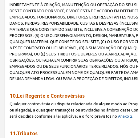
INDIRETAMENTE À CRIAÇÃO, MANUTENÇÃO OU OPERAÇÃO DO SEU SIT
DESTE CONTRATO POR VOCÊ, E VOCÊ ESTÁ DE ACORDO EM DEFENDER, 
EMPREGADOS, FUNCIONÁRIOS, DIRETORES E REPRESENTANTES NOSS
DANOS, PERDAS, RESPONSABILIDADE, CUSTAS E DESPESAS (INCLUSI
MATERIAIS QUE CONSTEM DO SEU SITE, INCLUSIVE A COMBINAÇÃO 
PROCESSOS, (B) O USO, DESENVOLVIMENTO, DESIGN, MANUFATURA,
QUALQUER MATERIAL QUE CONSTE DO SEU SITE, (C) O USO POR VOC
A ESTE CONTRATO OU LEI APLICÁVEL, (D) A SUA VIOLAÇÃO DE QU
PROGRAMA), OU (E) SEUS TRIBUTOS E DEVERES OU A ARRECADAÇÃO
OBRIGAÇÕES, OU FALHA EM CUMPRIR SUAS OBRIGAÇÕES OU ATRIBUIÇÕ
EMPREGADOS OU DE SEUS FUNCIONÁRIOS TERCEIRIZADOS. NÓS OU
QUALQUER ATO PROCESSUAL EM NOME DE QUALQUER PARTE DA AMAZO
DE UMA DEMANDA LEGAL OU PARA A PROTEÇÃO DE DIREITOS, INCLU
10.Lei Regente e Controvérsias
Qualquer controvérsia ou disputa relacionada de algum modo ao Progra
ou alegada), a quaisquer transações ou atividades no âmbito deste Con
será decidida conforme a lei aplicável e o foro previstos no
Anexo 2
.
11.Tributos