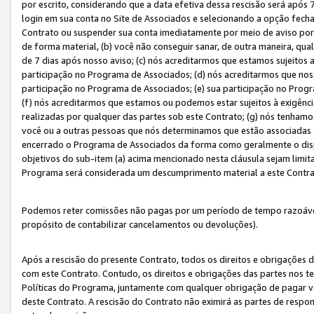
por escrito, considerando que a data efetiva dessa rescisão será após 
login em sua conta no Site de Associados e selecionando a opção fech
Contrato ou suspender sua conta imediatamente por meio de aviso por 
de forma material, (b) você não conseguir sanar, de outra maneira, qua
de 7 dias após nosso aviso; (c) nós acreditarmos que estamos sujeitos
participação no Programa de Associados; (d) nós acreditarmos que nos
participação no Programa de Associados; (e) sua participação no Progr
(f) nós acreditarmos que estamos ou podemos estar sujeitos à exigênc
realizadas por qualquer das partes sob este Contrato; (g) nós tenhamo
você ou a outras pessoas que nós determinamos que estão associadas 
encerrado o Programa de Associados da forma como geralmente o dispo
objetivos do sub-item (a) acima mencionado nesta cláusula sejam limit
Programa será considerada um descumprimento material a este Contr
Podemos reter comissões não pagas por um período de tempo razoável 
propósito de contabilizar cancelamentos ou devoluções).
Após a rescisão do presente Contrato, todos os direitos e obrigações d
com este Contrato. Contudo, os direitos e obrigações das partes nos te
Políticas do Programa, juntamente com qualquer obrigação de pagar va
deste Contrato. A rescisão do Contrato não eximirá as partes de respo