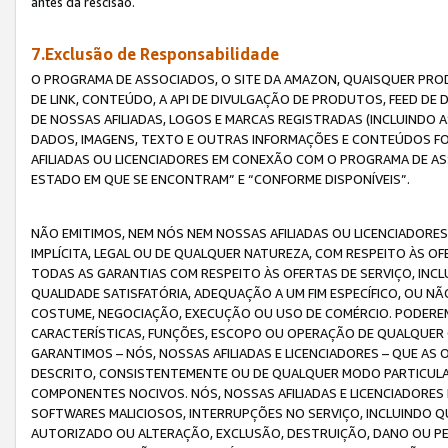
antes da rescisão.
7.Exclusão de Responsabilidade
O PROGRAMA DE ASSOCIADOS, O SITE DA AMAZON, QUAISQUER PROD
DE LINK, CONTEÚDO, A API DE DIVULGAÇÃO DE PRODUTOS, FEED D
DE NOSSAS AFILIADAS, LOGOS E MARCAS REGISTRADAS (INCLUINDO 
DADOS, IMAGENS, TEXTO E OUTRAS INFORMAÇÕES E CONTEÚDOS F
AFILIADAS OU LICENCIADORES EM CONEXÃO COM O PROGRAMA DE AS
ESTADO EM QUE SE ENCONTRAM” E “CONFORME DISPONÍVEIS”.
NÃO EMITIMOS, NEM NÓS NEM NOSSAS AFILIADAS OU LICENCIADORE
IMPLÍCITA, LEGAL OU DE QUALQUER NATUREZA, COM RESPEITO ÀS OF
TODAS AS GARANTIAS COM RESPEITO ÀS OFERTAS DE SERVIÇO, INCL
QUALIDADE SATISFATÓRIA, ADEQUAÇÃO A UM FIM ESPECÍFICO, OU N
COSTUME, NEGOCIAÇÃO, EXECUÇÃO OU USO DE COMÉRCIO. PODEREM
CARACTERÍSTICAS, FUNÇÕES, ESCOPO OU OPERAÇÃO DE QUALQUER 
GARANTIMOS – NÓS, NOSSAS AFILIADAS E LICENCIADORES – QUE A
DESCRITO, CONSISTENTEMENTE OU DE QUALQUER MODO PARTICULAR, 
COMPONENTES NOCIVOS. NÓS, NOSSAS AFILIADAS E LICENCIADORES 
SOFTWARES MALICIOSOS, INTERRUPÇÕES NO SERVIÇO, INCLUINDO Q
AUTORIZADO OU ALTERAÇÃO, EXCLUSÃO, DESTRUIÇÃO, DANO OU PE