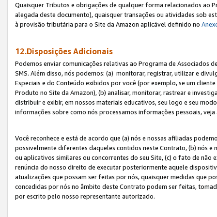
Quaisquer Tributos e obrigações de qualquer forma relacionados ao Pr
alegada deste documento), quaisquer transações ou atividades sob este
à provisão tributária para o Site da Amazon aplicável definido no
Anex
12.Disposições Adicionais
Podemos enviar comunicações relativas ao Programa de Associados de t
SMS. Além disso, nós podemos: (a) monitorar, registrar, utilizar e divu
Especiais e do Conteúdo exibidos por você (por exemplo, se um cliente
Produto no Site da Amazon), (b) analisar, monitorar, rastrear e investiga
distribuir e exibir, em nossos materiais educativos, seu logo e seu m
informações sobre como nós processamos informações pessoais, veja 
Você reconhece e está de acordo que (a) nós e nossas afiliadas podem
possivelmente diferentes daqueles contidos neste Contrato, (b) nós e 
ou aplicativos similares ou concorrentes do seu Site, (c) o fato de não
renúncia do nosso direito de executar posteriormente aquele dispositi
atualizações que possam ser feitas por nós, quaisquer medidas que p
concedidas por nós no âmbito deste Contrato podem ser feitas, tomada
por escrito pelo nosso representante autorizado.