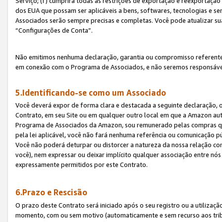
Serviço; (f) cumprirá todas as restrições de exportação e reexportaçã
dos EUA que possam ser aplicáveis a bens, softwares, tecnologias e s
Associados serão sempre precisas e completas. Você pode atualizar su
“Configurações de Conta”.
Não emitimos nenhuma declaração, garantia ou compromisso referente
em conexão com o Programa de Associados, e não seremos responsávei
5.Identificando-se como um Associado
Você deverá expor de forma clara e destacada a seguinte declaração, 
Contrato, em seu Site ou em qualquer outro local em que a Amazon aut
Programa de Associados da Amazon, sou remunerado pelas compras qual
pela lei aplicável, você não fará nenhuma referência ou comunicação p
Você não poderá deturpar ou distorcer a natureza da nossa relação com
você), nem expressar ou deixar implícito qualquer associação entre nó
expressamente permitidos por este Contrato.
6.Prazo e Rescisão
O prazo deste Contrato será iniciado após o seu registro ou a utilizaç
momento, com ou sem motivo (automaticamente e sem recurso aos tribuna