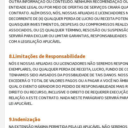
OUTRA INFORMAÇÃO OU CONTEÚDO. NENHUMA RECOMENDAÇÃO OU 
ENTIDADE LEGAL OU POR MEIO DE OFERTAS DE SERVIÇOS CRIARÁ Q
CONTRATO. ALÉM DISSO, NÓS, NOSSAS AFILIADAS E LICENCIADOR
DECORRENTE DE (X) QUALQUER PERDA DE LUCRO OU RECEITA POTENC
QUAISQUER INVESTIMENTOS, DESPESAS OU COMPROMISSOS REALIZ
ASSOCIADOS, OU (Z) QUALQUER TÉRMINO, RESCISÃO OU SUSPENSÃ
SERVIRÁ PARA EXCLUIR OU LIMITAR GARANTIAS, RESPONSABILIDADE
COM A LEGISLAÇÃO APLICÁVEL.
8.Limitações de Responsabilidade
NÓS E NOSSAS AFILIADAS OU LICENCIADORES NÃO SEREMOS RESPONS
EXEMPLARES, OU QUALQUER PERDA DE RECEITA, LUCRO, FUNDO DE 
TENHAMOS SIDO AVISADOS DA POSSIBILIDADE DE TAIS DANOS. NOS
EXCEDERÁ O TOTAL DE VALORES PAGOS OU A PAGAR A VOCÊ NO ÂM
QUAL O EVENTO GERADOR DO PEDIDO DE RESPONSABILIDADE MAIS 
DIREITO OU RECURSO, INCLUSIVE O DIREITO DE REQUERER EXECUÇÃ
RELAÇÃO A ESTE CONTRATO. NADA NESTE PARÁGRAFO SERVIRÁ PARA
LEI APLICÁVEL.
9.Indenização
NA EXTENSÃO MÁXIMA PERMITIDA PELA LEI APLICÁVEL, NÃO SEREM