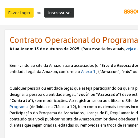
Fazer login
Inscreva-se
ou
Contrato Operacional do Programa
Atualizado
:
15 de outubro de 2025
. (Para Associados atuais,
veja o
Bem-vindo ao site da Amazon para associados (o “
Site de Associado
entidade legal da Amazon, conforme o
Anexo 1
, (“
Amazon
”, “
nós
” ou
Qualquer pessoa ou entidade legal que esteja participando ou queira 
designar a pessoa ou entidade legal, “
você
” ou “
Associado
”) deve es
“
Contrato
”), sem modificações. Ao registrar-se ou ao utilizar o Site
Programa
(definidas na Cláusula 12), bem como os demais termos inco
Participação do Programa de Associados, Licença de PI, Regulamento d
conteúdo que você publicar no site da Amazon.com.br deve obedecer à
clientes que sejam criadas, editadas ou removidas em troca de remuneraç