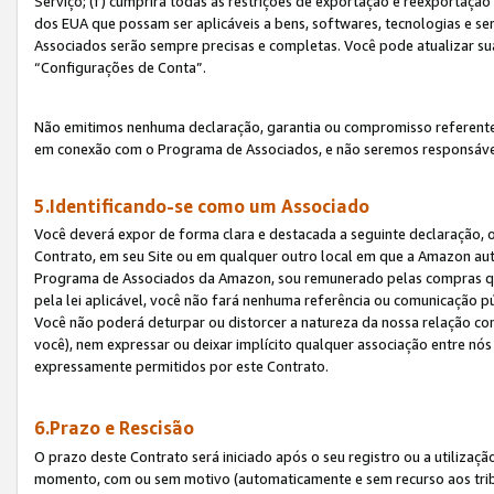
Serviço; (f) cumprirá todas as restrições de exportação e reexportaçã
dos EUA que possam ser aplicáveis a bens, softwares, tecnologias e s
Associados serão sempre precisas e completas. Você pode atualizar su
“Configurações de Conta”.
Não emitimos nenhuma declaração, garantia ou compromisso referente
em conexão com o Programa de Associados, e não seremos responsávei
5.Identificando-se como um Associado
Você deverá expor de forma clara e destacada a seguinte declaração, 
Contrato, em seu Site ou em qualquer outro local em que a Amazon aut
Programa de Associados da Amazon, sou remunerado pelas compras qual
pela lei aplicável, você não fará nenhuma referência ou comunicação p
Você não poderá deturpar ou distorcer a natureza da nossa relação com
você), nem expressar ou deixar implícito qualquer associação entre nó
expressamente permitidos por este Contrato.
6.Prazo e Rescisão
O prazo deste Contrato será iniciado após o seu registro ou a utilizaç
momento, com ou sem motivo (automaticamente e sem recurso aos tribuna