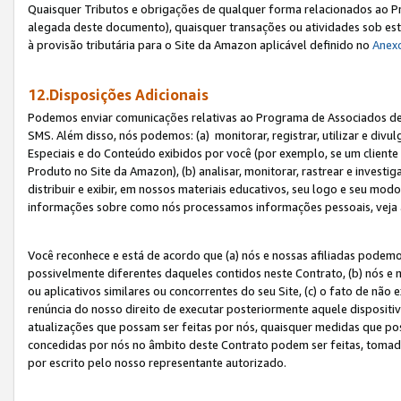
Quaisquer Tributos e obrigações de qualquer forma relacionados ao Pr
alegada deste documento), quaisquer transações ou atividades sob este
à provisão tributária para o Site da Amazon aplicável definido no
Anex
12.Disposições Adicionais
Podemos enviar comunicações relativas ao Programa de Associados de t
SMS. Além disso, nós podemos: (a) monitorar, registrar, utilizar e divu
Especiais e do Conteúdo exibidos por você (por exemplo, se um cliente
Produto no Site da Amazon), (b) analisar, monitorar, rastrear e investiga
distribuir e exibir, em nossos materiais educativos, seu logo e seu m
informações sobre como nós processamos informações pessoais, veja 
Você reconhece e está de acordo que (a) nós e nossas afiliadas podem
possivelmente diferentes daqueles contidos neste Contrato, (b) nós e 
ou aplicativos similares ou concorrentes do seu Site, (c) o fato de não
renúncia do nosso direito de executar posteriormente aquele dispositi
atualizações que possam ser feitas por nós, quaisquer medidas que p
concedidas por nós no âmbito deste Contrato podem ser feitas, tomada
por escrito pelo nosso representante autorizado.