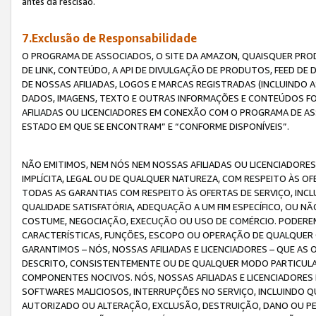
antes da rescisão.
7.Exclusão de Responsabilidade
O PROGRAMA DE ASSOCIADOS, O SITE DA AMAZON, QUAISQUER PROD
DE LINK, CONTEÚDO, A API DE DIVULGAÇÃO DE PRODUTOS, FEED D
DE NOSSAS AFILIADAS, LOGOS E MARCAS REGISTRADAS (INCLUINDO 
DADOS, IMAGENS, TEXTO E OUTRAS INFORMAÇÕES E CONTEÚDOS F
AFILIADAS OU LICENCIADORES EM CONEXÃO COM O PROGRAMA DE AS
ESTADO EM QUE SE ENCONTRAM” E “CONFORME DISPONÍVEIS”.
NÃO EMITIMOS, NEM NÓS NEM NOSSAS AFILIADAS OU LICENCIADORE
IMPLÍCITA, LEGAL OU DE QUALQUER NATUREZA, COM RESPEITO ÀS OF
TODAS AS GARANTIAS COM RESPEITO ÀS OFERTAS DE SERVIÇO, INCL
QUALIDADE SATISFATÓRIA, ADEQUAÇÃO A UM FIM ESPECÍFICO, OU N
COSTUME, NEGOCIAÇÃO, EXECUÇÃO OU USO DE COMÉRCIO. PODEREM
CARACTERÍSTICAS, FUNÇÕES, ESCOPO OU OPERAÇÃO DE QUALQUER 
GARANTIMOS – NÓS, NOSSAS AFILIADAS E LICENCIADORES – QUE A
DESCRITO, CONSISTENTEMENTE OU DE QUALQUER MODO PARTICULAR, 
COMPONENTES NOCIVOS. NÓS, NOSSAS AFILIADAS E LICENCIADORES 
SOFTWARES MALICIOSOS, INTERRUPÇÕES NO SERVIÇO, INCLUINDO Q
AUTORIZADO OU ALTERAÇÃO, EXCLUSÃO, DESTRUIÇÃO, DANO OU PE