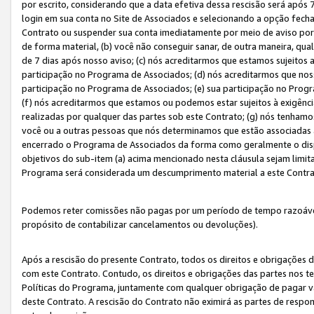
por escrito, considerando que a data efetiva dessa rescisão será após 
login em sua conta no Site de Associados e selecionando a opção fech
Contrato ou suspender sua conta imediatamente por meio de aviso por 
de forma material, (b) você não conseguir sanar, de outra maneira, qua
de 7 dias após nosso aviso; (c) nós acreditarmos que estamos sujeitos
participação no Programa de Associados; (d) nós acreditarmos que nos
participação no Programa de Associados; (e) sua participação no Progr
(f) nós acreditarmos que estamos ou podemos estar sujeitos à exigênc
realizadas por qualquer das partes sob este Contrato; (g) nós tenhamo
você ou a outras pessoas que nós determinamos que estão associadas 
encerrado o Programa de Associados da forma como geralmente o dispo
objetivos do sub-item (a) acima mencionado nesta cláusula sejam limit
Programa será considerada um descumprimento material a este Contr
Podemos reter comissões não pagas por um período de tempo razoável 
propósito de contabilizar cancelamentos ou devoluções).
Após a rescisão do presente Contrato, todos os direitos e obrigações d
com este Contrato. Contudo, os direitos e obrigações das partes nos te
Políticas do Programa, juntamente com qualquer obrigação de pagar va
deste Contrato. A rescisão do Contrato não eximirá as partes de respo