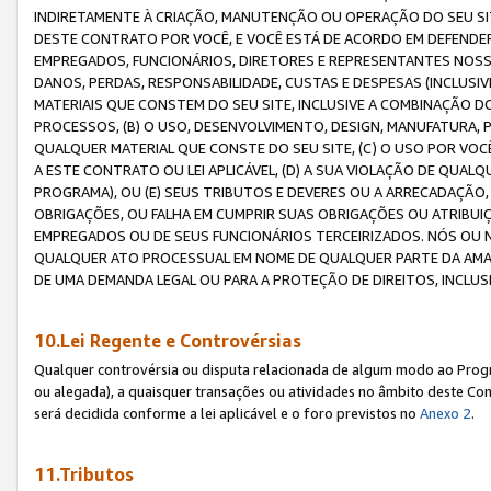
INDIRETAMENTE À CRIAÇÃO, MANUTENÇÃO OU OPERAÇÃO DO SEU SIT
DESTE CONTRATO POR VOCÊ, E VOCÊ ESTÁ DE ACORDO EM DEFENDER, 
EMPREGADOS, FUNCIONÁRIOS, DIRETORES E REPRESENTANTES NOSS
DANOS, PERDAS, RESPONSABILIDADE, CUSTAS E DESPESAS (INCLUSI
MATERIAIS QUE CONSTEM DO SEU SITE, INCLUSIVE A COMBINAÇÃO 
PROCESSOS, (B) O USO, DESENVOLVIMENTO, DESIGN, MANUFATURA,
QUALQUER MATERIAL QUE CONSTE DO SEU SITE, (C) O USO POR VOC
A ESTE CONTRATO OU LEI APLICÁVEL, (D) A SUA VIOLAÇÃO DE QU
PROGRAMA), OU (E) SEUS TRIBUTOS E DEVERES OU A ARRECADAÇÃO
OBRIGAÇÕES, OU FALHA EM CUMPRIR SUAS OBRIGAÇÕES OU ATRIBUIÇÕ
EMPREGADOS OU DE SEUS FUNCIONÁRIOS TERCEIRIZADOS. NÓS OU
QUALQUER ATO PROCESSUAL EM NOME DE QUALQUER PARTE DA AMAZO
DE UMA DEMANDA LEGAL OU PARA A PROTEÇÃO DE DIREITOS, INCLU
10.Lei Regente e Controvérsias
Qualquer controvérsia ou disputa relacionada de algum modo ao Progra
ou alegada), a quaisquer transações ou atividades no âmbito deste Con
será decidida conforme a lei aplicável e o foro previstos no
Anexo 2
.
11.Tributos