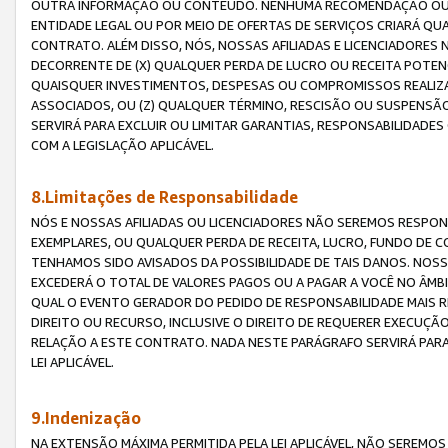
OUTRA INFORMAÇÃO OU CONTEÚDO. NENHUMA RECOMENDAÇÃO OU 
ENTIDADE LEGAL OU POR MEIO DE OFERTAS DE SERVIÇOS CRIARÁ Q
CONTRATO. ALÉM DISSO, NÓS, NOSSAS AFILIADAS E LICENCIADOR
DECORRENTE DE (X) QUALQUER PERDA DE LUCRO OU RECEITA POTENC
QUAISQUER INVESTIMENTOS, DESPESAS OU COMPROMISSOS REALIZ
ASSOCIADOS, OU (Z) QUALQUER TÉRMINO, RESCISÃO OU SUSPENSÃ
SERVIRÁ PARA EXCLUIR OU LIMITAR GARANTIAS, RESPONSABILIDADE
COM A LEGISLAÇÃO APLICÁVEL.
8.Limitações de Responsabilidade
NÓS E NOSSAS AFILIADAS OU LICENCIADORES NÃO SEREMOS RESPONS
EXEMPLARES, OU QUALQUER PERDA DE RECEITA, LUCRO, FUNDO DE 
TENHAMOS SIDO AVISADOS DA POSSIBILIDADE DE TAIS DANOS. NOS
EXCEDERÁ O TOTAL DE VALORES PAGOS OU A PAGAR A VOCÊ NO ÂM
QUAL O EVENTO GERADOR DO PEDIDO DE RESPONSABILIDADE MAIS 
DIREITO OU RECURSO, INCLUSIVE O DIREITO DE REQUERER EXECUÇÃ
RELAÇÃO A ESTE CONTRATO. NADA NESTE PARÁGRAFO SERVIRÁ PARA
LEI APLICÁVEL.
9.Indenização
NA EXTENSÃO MÁXIMA PERMITIDA PELA LEI APLICÁVEL, NÃO SEREM