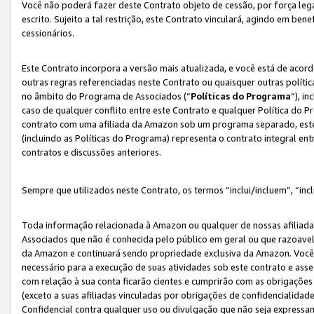
Você não poderá fazer deste Contrato objeto de cessão, por força le
escrito. Sujeito a tal restrição, este Contrato vinculará, agindo em be
cessionários.
Este Contrato incorpora a versão mais atualizada, e você está de acordo
outras regras referenciadas neste Contrato ou quaisquer outras políti
no âmbito do Programa de Associados (“
Políticas do Programa
”), i
caso de qualquer conflito entre este Contrato e qualquer Política do P
contrato com uma afiliada da Amazon sob um programa separado, este 
(incluindo as Políticas do Programa) representa o contrato integral en
contratos e discussões anteriores.
Sempre que utilizados neste Contrato, os termos “inclui/incluem”, “incl
Toda informação relacionada à Amazon ou qualquer de nossas afiliad
Associados que não é conhecida pelo público em geral ou que razoave
da Amazon e continuará sendo propriedade exclusiva da Amazon. Você
necessário para a execução de suas atividades sob este contrato e as
com relação à sua conta ficarão cientes e cumprirão com as obrigações
(exceto a suas afiliadas vinculadas por obrigações de confidencialida
Confidencial contra qualquer uso ou divulgação que não seja expressa