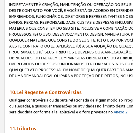
INDIRETAMENTE À CRIAÇÃO, MANUTENÇÃO OU OPERAÇÃO DO SEU SIT
DESTE CONTRATO POR VOCÊ, E VOCÊ ESTÁ DE ACORDO EM DEFENDER, 
EMPREGADOS, FUNCIONÁRIOS, DIRETORES E REPRESENTANTES NOSS
DANOS, PERDAS, RESPONSABILIDADE, CUSTAS E DESPESAS (INCLUSI
MATERIAIS QUE CONSTEM DO SEU SITE, INCLUSIVE A COMBINAÇÃO 
PROCESSOS, (B) O USO, DESENVOLVIMENTO, DESIGN, MANUFATURA,
QUALQUER MATERIAL QUE CONSTE DO SEU SITE, (C) O USO POR VOC
A ESTE CONTRATO OU LEI APLICÁVEL, (D) A SUA VIOLAÇÃO DE QU
PROGRAMA), OU (E) SEUS TRIBUTOS E DEVERES OU A ARRECADAÇÃO
OBRIGAÇÕES, OU FALHA EM CUMPRIR SUAS OBRIGAÇÕES OU ATRIBUIÇÕ
EMPREGADOS OU DE SEUS FUNCIONÁRIOS TERCEIRIZADOS. NÓS OU
QUALQUER ATO PROCESSUAL EM NOME DE QUALQUER PARTE DA AMAZO
DE UMA DEMANDA LEGAL OU PARA A PROTEÇÃO DE DIREITOS, INCLU
10.Lei Regente e Controvérsias
Qualquer controvérsia ou disputa relacionada de algum modo ao Progra
ou alegada), a quaisquer transações ou atividades no âmbito deste Con
será decidida conforme a lei aplicável e o foro previstos no
Anexo 2
.
11.Tributos