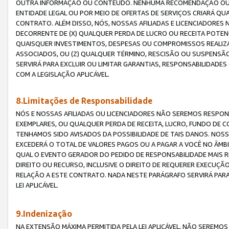
OUTRA INFORMAÇÃO OU CONTEÚDO. NENHUMA RECOMENDAÇÃO OU 
ENTIDADE LEGAL OU POR MEIO DE OFERTAS DE SERVIÇOS CRIARÁ Q
CONTRATO. ALÉM DISSO, NÓS, NOSSAS AFILIADAS E LICENCIADOR
DECORRENTE DE (X) QUALQUER PERDA DE LUCRO OU RECEITA POTENC
QUAISQUER INVESTIMENTOS, DESPESAS OU COMPROMISSOS REALIZ
ASSOCIADOS, OU (Z) QUALQUER TÉRMINO, RESCISÃO OU SUSPENSÃ
SERVIRÁ PARA EXCLUIR OU LIMITAR GARANTIAS, RESPONSABILIDADE
COM A LEGISLAÇÃO APLICÁVEL.
8.Limitações de Responsabilidade
NÓS E NOSSAS AFILIADAS OU LICENCIADORES NÃO SEREMOS RESPONS
EXEMPLARES, OU QUALQUER PERDA DE RECEITA, LUCRO, FUNDO DE 
TENHAMOS SIDO AVISADOS DA POSSIBILIDADE DE TAIS DANOS. NOS
EXCEDERÁ O TOTAL DE VALORES PAGOS OU A PAGAR A VOCÊ NO ÂM
QUAL O EVENTO GERADOR DO PEDIDO DE RESPONSABILIDADE MAIS 
DIREITO OU RECURSO, INCLUSIVE O DIREITO DE REQUERER EXECUÇÃ
RELAÇÃO A ESTE CONTRATO. NADA NESTE PARÁGRAFO SERVIRÁ PARA
LEI APLICÁVEL.
9.Indenização
NA EXTENSÃO MÁXIMA PERMITIDA PELA LEI APLICÁVEL, NÃO SEREM