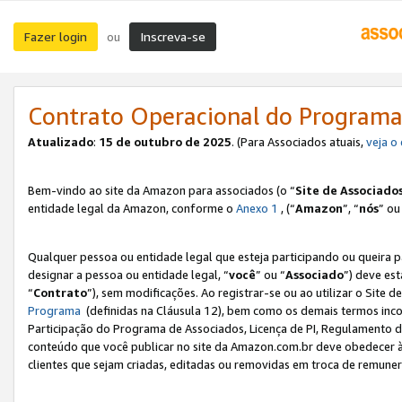
Fazer login
Inscreva-se
ou
Contrato Operacional do Programa
Atualizado
:
15 de outubro de 2025
. (Para Associados atuais,
veja o
Bem-vindo ao site da Amazon para associados (o “
Site de Associado
entidade legal da Amazon, conforme o
Anexo 1
, (“
Amazon
”, “
nós
” ou
Qualquer pessoa ou entidade legal que esteja participando ou queira 
designar a pessoa ou entidade legal, “
você
” ou “
Associado
”) deve es
“
Contrato
”), sem modificações. Ao registrar-se ou ao utilizar o Site
Programa
(definidas na Cláusula 12), bem como os demais termos inco
Participação do Programa de Associados, Licença de PI, Regulamento d
conteúdo que você publicar no site da Amazon.com.br deve obedecer à
clientes que sejam criadas, editadas ou removidas em troca de remuneraç