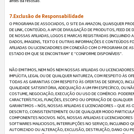
antes da rescisão.
7.Exclusão de Responsabilidade
O PROGRAMA DE ASSOCIADOS, O SITE DA AMAZON, QUAISQUER PROD
DE LINK, CONTEÚDO, A API DE DIVULGAÇÃO DE PRODUTOS, FEED D
DE NOSSAS AFILIADAS, LOGOS E MARCAS REGISTRADAS (INCLUINDO 
DADOS, IMAGENS, TEXTO E OUTRAS INFORMAÇÕES E CONTEÚDOS F
AFILIADAS OU LICENCIADORES EM CONEXÃO COM O PROGRAMA DE AS
ESTADO EM QUE SE ENCONTRAM” E “CONFORME DISPONÍVEIS”.
NÃO EMITIMOS, NEM NÓS NEM NOSSAS AFILIADAS OU LICENCIADORE
IMPLÍCITA, LEGAL OU DE QUALQUER NATUREZA, COM RESPEITO ÀS OF
TODAS AS GARANTIAS COM RESPEITO ÀS OFERTAS DE SERVIÇO, INCL
QUALIDADE SATISFATÓRIA, ADEQUAÇÃO A UM FIM ESPECÍFICO, OU N
COSTUME, NEGOCIAÇÃO, EXECUÇÃO OU USO DE COMÉRCIO. PODEREM
CARACTERÍSTICAS, FUNÇÕES, ESCOPO OU OPERAÇÃO DE QUALQUER 
GARANTIMOS – NÓS, NOSSAS AFILIADAS E LICENCIADORES – QUE A
DESCRITO, CONSISTENTEMENTE OU DE QUALQUER MODO PARTICULAR, 
COMPONENTES NOCIVOS. NÓS, NOSSAS AFILIADAS E LICENCIADORES 
SOFTWARES MALICIOSOS, INTERRUPÇÕES NO SERVIÇO, INCLUINDO Q
AUTORIZADO OU ALTERAÇÃO, EXCLUSÃO, DESTRUIÇÃO, DANO OU PE