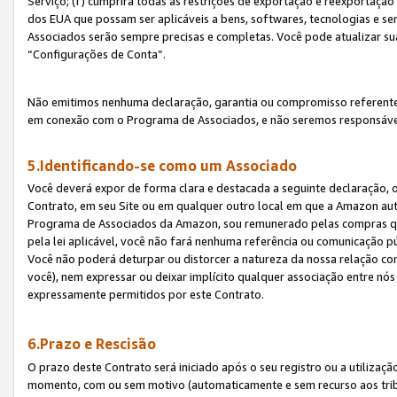
Serviço; (f) cumprirá todas as restrições de exportação e reexportaçã
dos EUA que possam ser aplicáveis a bens, softwares, tecnologias e s
Associados serão sempre precisas e completas. Você pode atualizar su
“Configurações de Conta”.
Não emitimos nenhuma declaração, garantia ou compromisso referente
em conexão com o Programa de Associados, e não seremos responsávei
5.Identificando-se como um Associado
Você deverá expor de forma clara e destacada a seguinte declaração, 
Contrato, em seu Site ou em qualquer outro local em que a Amazon aut
Programa de Associados da Amazon, sou remunerado pelas compras qual
pela lei aplicável, você não fará nenhuma referência ou comunicação p
Você não poderá deturpar ou distorcer a natureza da nossa relação com
você), nem expressar ou deixar implícito qualquer associação entre nó
expressamente permitidos por este Contrato.
6.Prazo e Rescisão
O prazo deste Contrato será iniciado após o seu registro ou a utilizaç
momento, com ou sem motivo (automaticamente e sem recurso aos tribuna