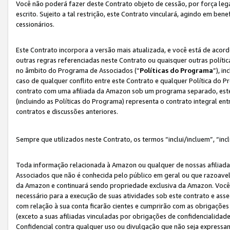
Você não poderá fazer deste Contrato objeto de cessão, por força le
escrito. Sujeito a tal restrição, este Contrato vinculará, agindo em be
cessionários.
Este Contrato incorpora a versão mais atualizada, e você está de acordo
outras regras referenciadas neste Contrato ou quaisquer outras políti
no âmbito do Programa de Associados (“
Políticas do Programa
”), i
caso de qualquer conflito entre este Contrato e qualquer Política do P
contrato com uma afiliada da Amazon sob um programa separado, este 
(incluindo as Políticas do Programa) representa o contrato integral en
contratos e discussões anteriores.
Sempre que utilizados neste Contrato, os termos “inclui/incluem”, “incl
Toda informação relacionada à Amazon ou qualquer de nossas afiliad
Associados que não é conhecida pelo público em geral ou que razoave
da Amazon e continuará sendo propriedade exclusiva da Amazon. Você
necessário para a execução de suas atividades sob este contrato e as
com relação à sua conta ficarão cientes e cumprirão com as obrigações
(exceto a suas afiliadas vinculadas por obrigações de confidencialida
Confidencial contra qualquer uso ou divulgação que não seja expressa