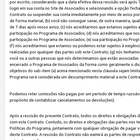
por escrito, considerando que a data efetiva dessa rescisão será após 
login em sua conta no Site de Associados e selecionando a opção fech
Contrato ou suspender sua conta imediatamente por meio de aviso por 
de forma material, (b) você não conseguir sanar, de outra maneira, qua
de 7 dias após nosso aviso; (c) nós acreditarmos que estamos sujeitos
participação no Programa de Associados; (d) nós acreditarmos que nos
participação no Programa de Associados; (e) sua participação no Progr
(f) nós acreditarmos que estamos ou podemos estar sujeitos à exigênc
realizadas por qualquer das partes sob este Contrato; (g) nós tenhamo
você ou a outras pessoas que nós determinamos que estão associadas 
encerrado o Programa de Associados da forma como geralmente o dispo
objetivos do sub-item (a) acima mencionado nesta cláusula sejam limit
Programa será considerada um descumprimento material a este Contr
Podemos reter comissões não pagas por um período de tempo razoável 
propósito de contabilizar cancelamentos ou devoluções).
Após a rescisão do presente Contrato, todos os direitos e obrigações d
com este Contrato. Contudo, os direitos e obrigações das partes nos te
Políticas do Programa, juntamente com qualquer obrigação de pagar va
deste Contrato. A rescisão do Contrato não eximirá as partes de respo