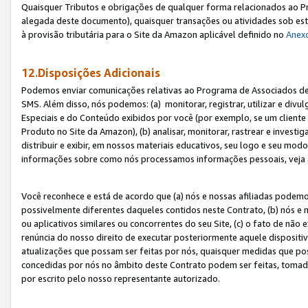
Quaisquer Tributos e obrigações de qualquer forma relacionados ao Pr
alegada deste documento), quaisquer transações ou atividades sob este
à provisão tributária para o Site da Amazon aplicável definido no
Anex
12.Disposições Adicionais
Podemos enviar comunicações relativas ao Programa de Associados de t
SMS. Além disso, nós podemos: (a) monitorar, registrar, utilizar e divu
Especiais e do Conteúdo exibidos por você (por exemplo, se um cliente
Produto no Site da Amazon), (b) analisar, monitorar, rastrear e investiga
distribuir e exibir, em nossos materiais educativos, seu logo e seu m
informações sobre como nós processamos informações pessoais, veja 
Você reconhece e está de acordo que (a) nós e nossas afiliadas podem
possivelmente diferentes daqueles contidos neste Contrato, (b) nós e 
ou aplicativos similares ou concorrentes do seu Site, (c) o fato de não
renúncia do nosso direito de executar posteriormente aquele dispositi
atualizações que possam ser feitas por nós, quaisquer medidas que p
concedidas por nós no âmbito deste Contrato podem ser feitas, tomada
por escrito pelo nosso representante autorizado.