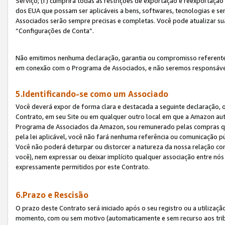
Serviço; (f) cumprirá todas as restrições de exportação e reexportaçã
dos EUA que possam ser aplicáveis a bens, softwares, tecnologias e s
Associados serão sempre precisas e completas. Você pode atualizar su
“Configurações de Conta”.
Não emitimos nenhuma declaração, garantia ou compromisso referente
em conexão com o Programa de Associados, e não seremos responsávei
5.Identificando-se como um Associado
Você deverá expor de forma clara e destacada a seguinte declaração, 
Contrato, em seu Site ou em qualquer outro local em que a Amazon aut
Programa de Associados da Amazon, sou remunerado pelas compras qual
pela lei aplicável, você não fará nenhuma referência ou comunicação p
Você não poderá deturpar ou distorcer a natureza da nossa relação com
você), nem expressar ou deixar implícito qualquer associação entre nó
expressamente permitidos por este Contrato.
6.Prazo e Rescisão
O prazo deste Contrato será iniciado após o seu registro ou a utilizaç
momento, com ou sem motivo (automaticamente e sem recurso aos tribuna