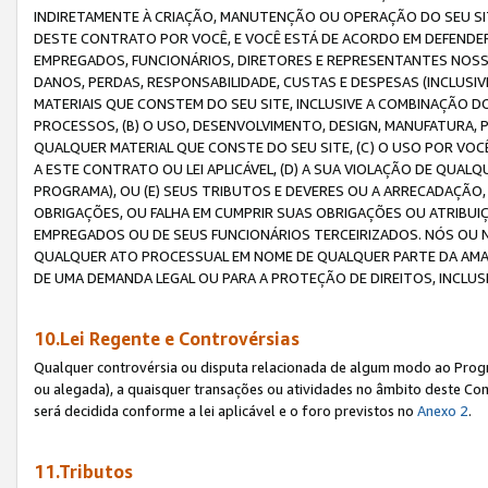
INDIRETAMENTE À CRIAÇÃO, MANUTENÇÃO OU OPERAÇÃO DO SEU SIT
DESTE CONTRATO POR VOCÊ, E VOCÊ ESTÁ DE ACORDO EM DEFENDER, 
EMPREGADOS, FUNCIONÁRIOS, DIRETORES E REPRESENTANTES NOSS
DANOS, PERDAS, RESPONSABILIDADE, CUSTAS E DESPESAS (INCLUSI
MATERIAIS QUE CONSTEM DO SEU SITE, INCLUSIVE A COMBINAÇÃO 
PROCESSOS, (B) O USO, DESENVOLVIMENTO, DESIGN, MANUFATURA,
QUALQUER MATERIAL QUE CONSTE DO SEU SITE, (C) O USO POR VOC
A ESTE CONTRATO OU LEI APLICÁVEL, (D) A SUA VIOLAÇÃO DE QU
PROGRAMA), OU (E) SEUS TRIBUTOS E DEVERES OU A ARRECADAÇÃO
OBRIGAÇÕES, OU FALHA EM CUMPRIR SUAS OBRIGAÇÕES OU ATRIBUIÇÕ
EMPREGADOS OU DE SEUS FUNCIONÁRIOS TERCEIRIZADOS. NÓS OU
QUALQUER ATO PROCESSUAL EM NOME DE QUALQUER PARTE DA AMAZO
DE UMA DEMANDA LEGAL OU PARA A PROTEÇÃO DE DIREITOS, INCLU
10.Lei Regente e Controvérsias
Qualquer controvérsia ou disputa relacionada de algum modo ao Progra
ou alegada), a quaisquer transações ou atividades no âmbito deste Con
será decidida conforme a lei aplicável e o foro previstos no
Anexo 2
.
11.Tributos