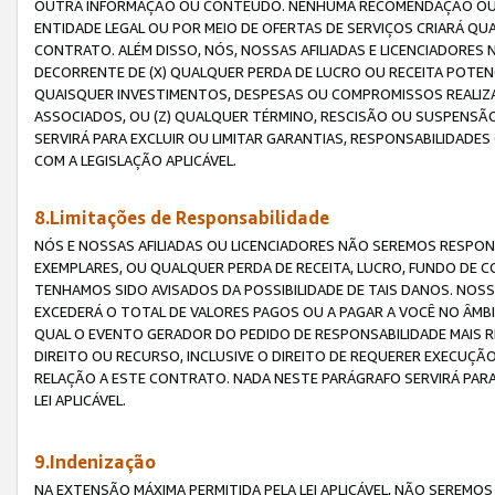
OUTRA INFORMAÇÃO OU CONTEÚDO. NENHUMA RECOMENDAÇÃO OU 
ENTIDADE LEGAL OU POR MEIO DE OFERTAS DE SERVIÇOS CRIARÁ Q
CONTRATO. ALÉM DISSO, NÓS, NOSSAS AFILIADAS E LICENCIADOR
DECORRENTE DE (X) QUALQUER PERDA DE LUCRO OU RECEITA POTENC
QUAISQUER INVESTIMENTOS, DESPESAS OU COMPROMISSOS REALIZ
ASSOCIADOS, OU (Z) QUALQUER TÉRMINO, RESCISÃO OU SUSPENSÃ
SERVIRÁ PARA EXCLUIR OU LIMITAR GARANTIAS, RESPONSABILIDADE
COM A LEGISLAÇÃO APLICÁVEL.
8.Limitações de Responsabilidade
NÓS E NOSSAS AFILIADAS OU LICENCIADORES NÃO SEREMOS RESPONS
EXEMPLARES, OU QUALQUER PERDA DE RECEITA, LUCRO, FUNDO DE 
TENHAMOS SIDO AVISADOS DA POSSIBILIDADE DE TAIS DANOS. NOS
EXCEDERÁ O TOTAL DE VALORES PAGOS OU A PAGAR A VOCÊ NO ÂM
QUAL O EVENTO GERADOR DO PEDIDO DE RESPONSABILIDADE MAIS 
DIREITO OU RECURSO, INCLUSIVE O DIREITO DE REQUERER EXECUÇÃ
RELAÇÃO A ESTE CONTRATO. NADA NESTE PARÁGRAFO SERVIRÁ PARA
LEI APLICÁVEL.
9.Indenização
NA EXTENSÃO MÁXIMA PERMITIDA PELA LEI APLICÁVEL, NÃO SEREM