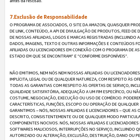
antes da rescisão.
7.Exclusão de Responsabilidade
O PROGRAMA DE ASSOCIADOS, O SITE DA AMAZON, QUAISQUER PROD
DE LINK, CONTEÚDO, A API DE DIVULGAÇÃO DE PRODUTOS, FEED D
DE NOSSAS AFILIADAS, LOGOS E MARCAS REGISTRADAS (INCLUINDO 
DADOS, IMAGENS, TEXTO E OUTRAS INFORMAÇÕES E CONTEÚDOS F
AFILIADAS OU LICENCIADORES EM CONEXÃO COM O PROGRAMA DE AS
ESTADO EM QUE SE ENCONTRAM” E “CONFORME DISPONÍVEIS”.
NÃO EMITIMOS, NEM NÓS NEM NOSSAS AFILIADAS OU LICENCIADORE
IMPLÍCITA, LEGAL OU DE QUALQUER NATUREZA, COM RESPEITO ÀS OF
TODAS AS GARANTIAS COM RESPEITO ÀS OFERTAS DE SERVIÇO, INCL
QUALIDADE SATISFATÓRIA, ADEQUAÇÃO A UM FIM ESPECÍFICO, OU N
COSTUME, NEGOCIAÇÃO, EXECUÇÃO OU USO DE COMÉRCIO. PODEREM
CARACTERÍSTICAS, FUNÇÕES, ESCOPO OU OPERAÇÃO DE QUALQUER 
GARANTIMOS – NÓS, NOSSAS AFILIADAS E LICENCIADORES – QUE A
DESCRITO, CONSISTENTEMENTE OU DE QUALQUER MODO PARTICULAR, 
COMPONENTES NOCIVOS. NÓS, NOSSAS AFILIADAS E LICENCIADORES 
SOFTWARES MALICIOSOS, INTERRUPÇÕES NO SERVIÇO, INCLUINDO Q
AUTORIZADO OU ALTERAÇÃO, EXCLUSÃO, DESTRUIÇÃO, DANO OU PE