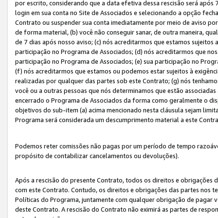
por escrito, considerando que a data efetiva dessa rescisão será após 
login em sua conta no Site de Associados e selecionando a opção fech
Contrato ou suspender sua conta imediatamente por meio de aviso por 
de forma material, (b) você não conseguir sanar, de outra maneira, qua
de 7 dias após nosso aviso; (c) nós acreditarmos que estamos sujeitos
participação no Programa de Associados; (d) nós acreditarmos que nos
participação no Programa de Associados; (e) sua participação no Progr
(f) nós acreditarmos que estamos ou podemos estar sujeitos à exigênc
realizadas por qualquer das partes sob este Contrato; (g) nós tenhamo
você ou a outras pessoas que nós determinamos que estão associadas 
encerrado o Programa de Associados da forma como geralmente o dispo
objetivos do sub-item (a) acima mencionado nesta cláusula sejam limit
Programa será considerada um descumprimento material a este Contr
Podemos reter comissões não pagas por um período de tempo razoável 
propósito de contabilizar cancelamentos ou devoluções).
Após a rescisão do presente Contrato, todos os direitos e obrigações d
com este Contrato. Contudo, os direitos e obrigações das partes nos te
Políticas do Programa, juntamente com qualquer obrigação de pagar va
deste Contrato. A rescisão do Contrato não eximirá as partes de respo