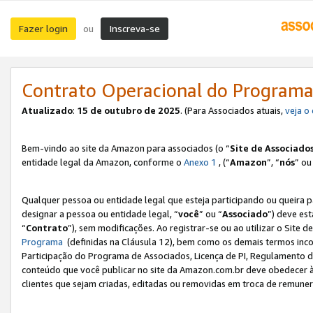
Fazer login
Inscreva-se
ou
Contrato Operacional do Programa
Atualizado
:
15 de outubro de 2025
. (Para Associados atuais,
veja o
Bem-vindo ao site da Amazon para associados (o “
Site de Associado
entidade legal da Amazon, conforme o
Anexo 1
, (“
Amazon
”, “
nós
” ou
Qualquer pessoa ou entidade legal que esteja participando ou queira 
designar a pessoa ou entidade legal, “
você
” ou “
Associado
”) deve es
“
Contrato
”), sem modificações. Ao registrar-se ou ao utilizar o Site
Programa
(definidas na Cláusula 12), bem como os demais termos inco
Participação do Programa de Associados, Licença de PI, Regulamento d
conteúdo que você publicar no site da Amazon.com.br deve obedecer à
clientes que sejam criadas, editadas ou removidas em troca de remuneraç