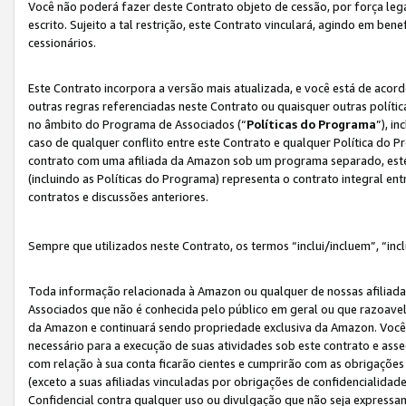
Você não poderá fazer deste Contrato objeto de cessão, por força le
escrito. Sujeito a tal restrição, este Contrato vinculará, agindo em be
cessionários.
Este Contrato incorpora a versão mais atualizada, e você está de acordo
outras regras referenciadas neste Contrato ou quaisquer outras políti
no âmbito do Programa de Associados (“
Políticas do Programa
”), i
caso de qualquer conflito entre este Contrato e qualquer Política do P
contrato com uma afiliada da Amazon sob um programa separado, este 
(incluindo as Políticas do Programa) representa o contrato integral en
contratos e discussões anteriores.
Sempre que utilizados neste Contrato, os termos “inclui/incluem”, “incl
Toda informação relacionada à Amazon ou qualquer de nossas afiliad
Associados que não é conhecida pelo público em geral ou que razoave
da Amazon e continuará sendo propriedade exclusiva da Amazon. Você
necessário para a execução de suas atividades sob este contrato e as
com relação à sua conta ficarão cientes e cumprirão com as obrigações
(exceto a suas afiliadas vinculadas por obrigações de confidencialida
Confidencial contra qualquer uso ou divulgação que não seja expressa