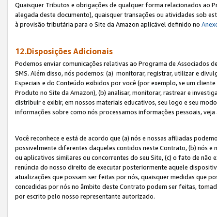
Quaisquer Tributos e obrigações de qualquer forma relacionados ao Pr
alegada deste documento), quaisquer transações ou atividades sob este
à provisão tributária para o Site da Amazon aplicável definido no
Anex
12.Disposições Adicionais
Podemos enviar comunicações relativas ao Programa de Associados de t
SMS. Além disso, nós podemos: (a) monitorar, registrar, utilizar e divu
Especiais e do Conteúdo exibidos por você (por exemplo, se um cliente
Produto no Site da Amazon), (b) analisar, monitorar, rastrear e investiga
distribuir e exibir, em nossos materiais educativos, seu logo e seu m
informações sobre como nós processamos informações pessoais, veja 
Você reconhece e está de acordo que (a) nós e nossas afiliadas podem
possivelmente diferentes daqueles contidos neste Contrato, (b) nós e 
ou aplicativos similares ou concorrentes do seu Site, (c) o fato de não
renúncia do nosso direito de executar posteriormente aquele dispositi
atualizações que possam ser feitas por nós, quaisquer medidas que p
concedidas por nós no âmbito deste Contrato podem ser feitas, tomada
por escrito pelo nosso representante autorizado.