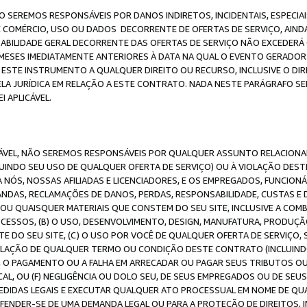
O SEREMOS RESPONSÁVEIS POR DANOS INDIRETOS, INCIDENTAIS, ESPECIA
E COMÉRCIO, USO OU DADOS DECORRENTE DE OFERTAS DE SERVIÇO, AIN
SABILIDADE GERAL DECORRENTE DAS OFERTAS DE SERVIÇO NÃO EXCEDERÁ 
ESES IMEDIATAMENTE ANTERIORES À DATA NA QUAL O EVENTO GERADOR 
 ESTE INSTRUMENTO A QUALQUER DIREITO OU RECURSO, INCLUSIVE O DIR
 JURÍDICA EM RELAÇÃO A ESTE CONTRATO. NADA NESTE PARÁGRAFO SER
 APLICÁVEL.
ICÁVEL, NÃO SEREMOS RESPONSÁVEIS POR QUALQUER ASSUNTO RELACIONA
INDO SEU USO DE QUALQUER OFERTA DE SERVIÇO) OU À VIOLAÇÃO DEST
 NÓS, NOSSAS AFILIADAS E LICENCIADORES, E OS EMPREGADOS, FUNCION
ANDAS, RECLAMAÇÕES DE DANOS, PERDAS, RESPONSABILIDADE, CUSTAS E 
E OU QUAISQUER MATERIAIS QUE CONSTEM DO SEU SITE, INCLUSIVE A COM
ESSOS, (B) O USO, DESENVOLVIMENTO, DESIGN, MANUFATURA, PRODUÇÃ
E DO SEU SITE, (C) O USO POR VOCÊ DE QUALQUER OFERTA DE SERVIÇO, 
 VIOLAÇÃO DE QUALQUER TERMO OU CONDIÇÃO DESTE CONTRATO (INCLUIND
 O PAGAMENTO OU A FALHA EM ARRECADAR OU PAGAR SEUS TRIBUTOS OU
AL, OU (F) NEGLIGÊNCIA OU DOLO SEU, DE SEUS EMPREGADOS OU DE SEU
IDAS LEGAIS E EXECUTAR QUALQUER ATO PROCESSUAL EM NOME DE QUA
DEFENDER-SE DE UMA DEMANDA LEGAL OU PARA A PROTEÇÃO DE DIREITOS,