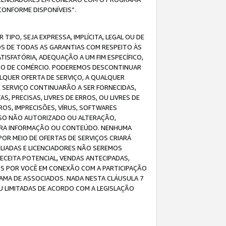
CONFORME DISPONÍVEIS”.
IPO, SEJA EXPRESSA, IMPLÍCITA, LEGAL OU DE
OS DE TODAS AS GARANTIAS COM RESPEITO ÀS
TISFATÓRIA, ADEQUAÇÃO A UM FIM ESPECÍFICO,
USO DE COMÉRCIO. PODEREMOS DESCONTINUAR
LQUER OFERTA DE SERVIÇO, A QUALQUER
E SERVIÇO CONTINUARÃO A SER FORNECIDAS,
PRECISAS, LIVRES DE ERROS, OU LIVRES DE
OS, IMPRECISÕES, VÍRUS, SOFTWARES
ESSO NÃO AUTORIZADO OU ALTERAÇÃO,
UTRA INFORMAÇÃO OU CONTEÚDO. NENHUMA
R MEIO DE OFERTAS DE SERVIÇOS CRIARÁ
LIADAS E LICENCIADORES NÃO SEREMOS
CEITA POTENCIAL, VENDAS ANTECIPADAS,
OS POR VOCÊ EM CONEXÃO COM A PARTICIPAÇÃO
AMA DE ASSOCIADOS. NADA NESTA CLÁUSULA 7
U LIMITADAS DE ACORDO COM A LEGISLAÇÃO