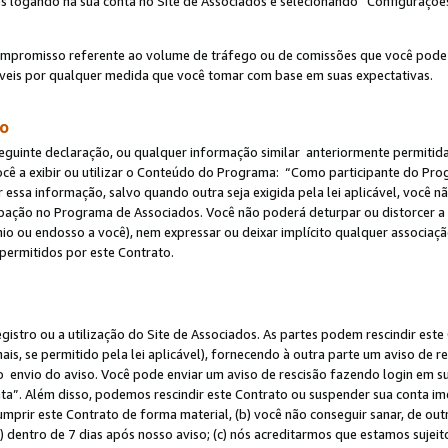
s logando na sua conta no Site de Associados e selecionando “Configuraçõe
ompromisso referente ao volume de tráfego ou de comissões que você pode
eis por qualquer medida que você tomar com base em suas expectativas.
do
eguinte declaração, ou qualquer informação similar anteriormente permitid
ocê a exibir ou utilizar o Conteúdo do Programa: “Como participante do P
 essa informação, salvo quando outra seja exigida pela lei aplicável, você
cipação no Programa de Associados. Você não poderá deturpar ou distorcer a
ínio ou endosso a você), nem expressar ou deixar implícito qualquer associaç
permitidos por este Contrato.
egistro ou a utilização do Site de Associados. As partes podem rescindir e
s, se permitido pela lei aplicável), fornecendo à outra parte um aviso de r
do envio do aviso. Você pode enviar um aviso de rescisão fazendo login em s
a”. Além disso, podemos rescindir este Contrato ou suspender sua conta im
mprir este Contrato de forma material, (b) você não conseguir sanar, de out
) dentro de 7 dias após nosso aviso; (c) nós acreditarmos que estamos sujei