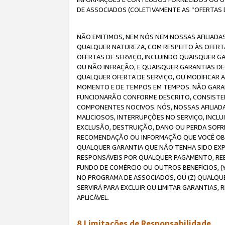
DE ASSOCIADOS (COLETIVAMENTE AS “OFERTAS 
NÃO EMITIMOS, NEM NÓS NEM NOSSAS AFILIADAS
QUALQUER NATUREZA, COM RESPEITO ÀS OFERTA
OFERTAS DE SERVIÇO, INCLUINDO QUAISQUER GAR
OU NÃO INFRAÇÃO, E QUAISQUER GARANTIAS D
QUALQUER OFERTA DE SERVIÇO, OU MODIFICAR 
MOMENTO E DE TEMPOS EM TEMPOS. NÃO GARANT
FUNCIONARÃO CONFORME DESCRITO, CONSISTENT
COMPONENTES NOCIVOS. NÓS, NOSSAS AFILIADA
MALICIOSOS, INTERRUPÇÕES NO SERVIÇO, INCL
EXCLUSÃO, DESTRUIÇÃO, DANO OU PERDA SOFR
RECOMENDAÇÃO OU INFORMAÇÃO QUE VOCÊ OBTI
QUALQUER GARANTIA QUE NÃO TENHA SIDO EXPR
RESPONSÁVEIS POR QUALQUER PAGAMENTO, REE
FUNDO DE COMÉRCIO OU OUTROS BENEFÍCIOS, 
NO PROGRAMA DE ASSOCIADOS, OU (Z) QUALQU
SERVIRÁ PARA EXCLUIR OU LIMITAR GARANTIAS
APLICÁVEL.
8.Limitações de Responsabilidade