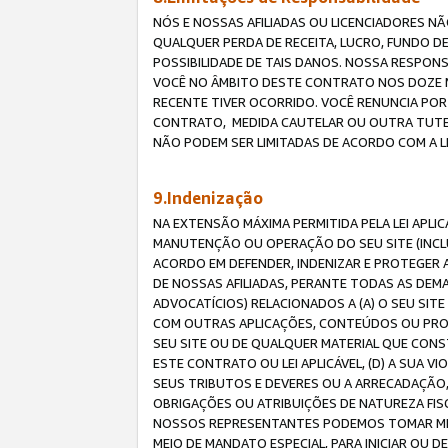
NÓS E NOSSAS AFILIADAS OU LICENCIADORES NÃ
QUALQUER PERDA DE RECEITA, LUCRO, FUNDO D
POSSIBILIDADE DE TAIS DANOS. NOSSA RESPON
VOCÊ NO ÂMBITO DESTE CONTRATO NOS DOZE M
RECENTE TIVER OCORRIDO. VOCÊ RENUNCIA POR
CONTRATO, MEDIDA CAUTELAR OU OUTRA TUTELA
NÃO PODEM SER LIMITADAS DE ACORDO COM A LEI
9.Indenização
NA EXTENSÃO MÁXIMA PERMITIDA PELA LEI APL
MANUTENÇÃO OU OPERAÇÃO DO SEU SITE (INCLU
ACORDO EM DEFENDER, INDENIZAR E PROTEGER A
DE NOSSAS AFILIADAS, PERANTE TODAS AS DEM
ADVOCATÍCIOS) RELACIONADOS A (A) O SEU SIT
COM OUTRAS APLICAÇÕES, CONTEÚDOS OU PROC
SEU SITE OU DE QUALQUER MATERIAL QUE CONST
ESTE CONTRATO OU LEI APLICÁVEL, (D) A SUA
SEUS TRIBUTOS E DEVERES OU A ARRECADAÇÃO,
OBRIGAÇÕES OU ATRIBUIÇÕES DE NATUREZA FISC
NOSSOS REPRESENTANTES PODEMOS TOMAR MED
MEIO DE MANDATO ESPECIAL, PARA INICIAR OU 