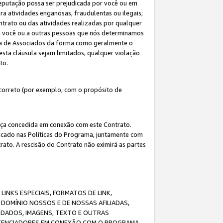
eputação possa ser prejudicada por você ou em
a atividades enganosas, fraudulentas ou ilegais;
ntrato ou das atividades realizadas por qualquer
 a você ou a outras pessoas que nós determinamos
ma de Associados da forma como geralmente o
esta cláusula sejam limitados, qualquer violação
ato.
correto (por exemplo, com o propósito de
cença concedida em conexão com este Contrato.
ificado nas Políticas do Programa, juntamente com
ato. A rescisão do Contrato não eximirá as partes
NKS ESPECIAIS, FORMATOS DE LINK,
DOMÍNIO NOSSOS E DE NOSSAS AFILIADAS,
 DADOS, IMAGENS, TEXTO E OUTRAS
ICENCIADORES EM CONEXÃO COM O PROGRAMA