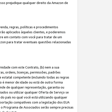
 isso prejudique qualquer direito da Amazon de
enda, regras, políticas e procedimentos
erão aplicados àqueles clientes, e poderemos
tre em contato com você para tratar de um
azon para tratar eventuais questões relacionadas
rmidade com este Contrato, (b) nem a sua
as, ordens, licenças, permissões, padrões
de estatal competente (incluindo todas as regras
ão é menor de idade ou está de outra forma
ende de qualquer representação, garantia ou
ados ou utilizar qualquer Oferta de Serviço se
do país no qual você está utilizando qualquer
exportação compatíveis com a legislação dos EUA
om o Programa de Associados serão sempre precisas