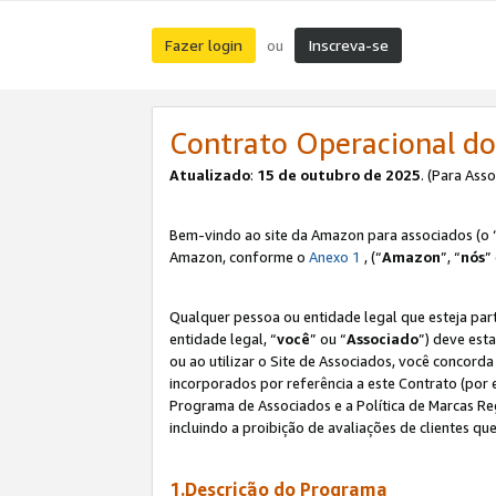
Fazer login
Inscreva-se
ou
Contrato Operacional do
Atualizado
:
15 de outubro de 2025
. (Para Ass
Bem-vindo ao site da Amazon para associados (o 
Amazon, conforme o
Anexo 1
, (“
Amazon
”, “
nós
”
Qualquer pessoa ou entidade legal que esteja par
entidade legal, “
você
” ou “
Associado
”) deve est
ou ao utilizar o Site de Associados, você concord
incorporados por referência a este Contrato (por
Programa de Associados e a Política de Marcas R
incluindo a proibição de avaliações de clientes qu
1.Descrição do Programa