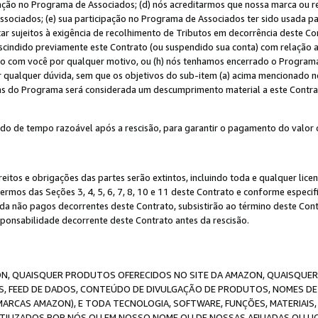
ação no Programa de Associados; (d) nós acreditarmos que nossa marca ou r
sociados; (e) sua participação no Programa de Associados ter sido usada par
r sujeitos à exigência de recolhimento de Tributos em decorrência deste Co
escindido previamente este Contrato (ou suspendido sua conta) com relação
to com você por qualquer motivo, ou (h) nós tenhamos encerrado o Progra
ar qualquer dúvida, sem que os objetivos do sub-item (a) acima mencionado n
cas do Programa será considerada um descumprimento material a este Contr
o de tempo razoável após a rescisão, para garantir o pagamento do valor 
reitos e obrigações das partes serão extintos, incluindo toda e qualquer li
termos das Seções 3, 4, 5, 6, 7, 8, 10 e 11 deste Contrato e conforme espec
da não pagos decorrentes deste Contrato, subsistirão ao término deste Contr
sponsabilidade decorrente deste Contrato antes da rescisão.
N, QUAISQUER PRODUTOS OFERECIDOS NO SITE DA AMAZON, QUAISQUER LI
, FEED DE DADOS, CONTEÚDO DE DIVULGAÇÃO DE PRODUTOS, NOMES DE 
MARCAS AMAZON), E TODA TECNOLOGIA, SOFTWARE, FUNÇÕES, MATERIAIS,
ILIZADOS POR NÓS OU EM NOSSO NOME OU DE NOSSAS AFILIADAS OU L