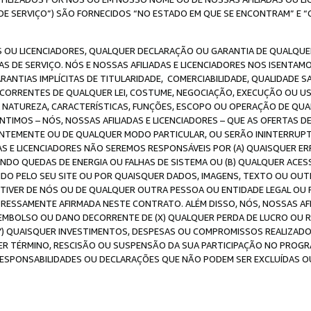
DE SERVIÇO”) SÃO FORNECIDOS “NO ESTADO EM QUE SE ENCONTRAM” E “
 OU LICENCIADORES, QUALQUER DECLARAÇÃO OU GARANTIA DE QUALQUER T
S DE SERVIÇO. NÓS E NOSSAS AFILIADAS E LICENCIADORES NOS ISENTAM
ANTIAS IMPLÍCITAS DE TITULARIDADE, COMERCIABILIDADE, QUALIDADE SA
ECORRENTES DE QUALQUER LEI, COSTUME, NEGOCIAÇÃO, EXECUÇÃO OU 
A NATUREZA, CARACTERÍSTICAS, FUNÇÕES, ESCOPO OU OPERAÇÃO DE QUA
IMOS – NÓS, NOSSAS AFILIADAS E LICENCIADORES – QUE AS OFERTAS D
EMENTE OU DE QUALQUER MODO PARTICULAR, OU SERÃO ININTERRUPTAS, 
S E LICENCIADORES NÃO SEREMOS RESPONSÁVEIS POR (A) QUAISQUER ERR
UINDO QUEDAS DE ENERGIA OU FALHAS DE SISTEMA OU (B) QUALQUER AC
IDO PELO SEU SITE OU POR QUAISQUER DADOS, IMAGENS, TEXTO OU O
VER DE NÓS OU DE QUALQUER OUTRA PESSOA OU ENTIDADE LEGAL OU PO
ESSAMENTE AFIRMADA NESTE CONTRATO. ALÉM DISSO, NÓS, NOSSAS AFI
MBOLSO OU DANO DECORRENTE DE (X) QUALQUER PERDA DE LUCRO OU RE
(Y) QUAISQUER INVESTIMENTOS, DESPESAS OU COMPROMISSOS REALIZAD
ER TÉRMINO, RESCISÃO OU SUSPENSÃO DA SUA PARTICIPAÇÃO NO PROGR
, RESPONSABILIDADES OU DECLARAÇÕES QUE NÃO PODEM SER EXCLUÍDAS O