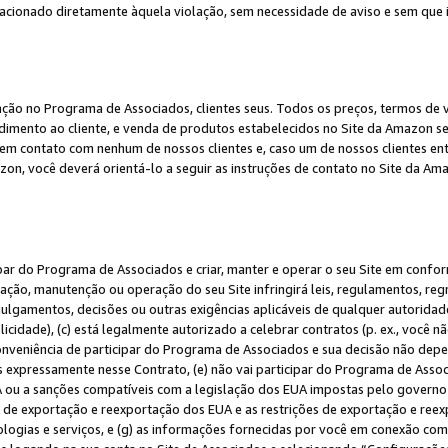
elacionado diretamente àquela violação, sem necessidade de aviso e sem que
ação no Programa de Associados, clientes seus. Todos os preços, termos de v
ndimento ao cliente, e venda de produtos estabelecidos no Site da Amazon s
em contato com nenhum de nossos clientes e, caso um de nossos clientes en
on, você deverá orientá-lo a seguir as instruções de contato no Site da Am
ipar do Programa de Associados e criar, manter e operar o seu Site em confo
ção, manutenção ou operação do seu Site infringirá leis, regulamentos, regr
, julgamentos, decisões ou outras exigências aplicáveis de qualquer autorida
idade), (c) está legalmente autorizado a celebrar contratos (p. ex., você n
 conveniência de participar do Programa de Associados e sua decisão não dep
 expressamente nesse Contrato, (e) não vai participar do Programa de Associ
A ou a sanções compatíveis com a legislação dos EUA impostas pelo governo 
es de exportação e reexportação dos EUA e as restrições de exportação e re
nologias e serviços, e (g) as informações fornecidas por você em conexão c