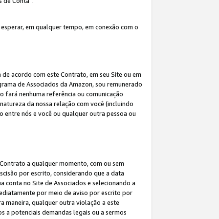
s de Conta”.
 esperar, em qualquer tempo, em conexão com o
a de acordo com este Contrato, em seu Site ou em
rograma de Associados da Amazon, sou remunerado
 não fará nenhuma referência ou comunicação
 natureza da nossa relação com você (incluindo
ão entre nós e você ou qualquer outra pessoa ou
ste Contrato a qualquer momento, com ou sem
escisão por escrito, considerando que a data
ua conta no Site de Associados e selecionando a
ediatamente por meio de aviso por escrito por
ra maneira, qualquer outra violação a este
tos a potenciais demandas legais ou a sermos