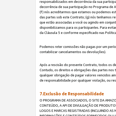
responsabilizados em decorrência da sua particip
decorrência de sua participação no Programa de As
(f) nós acreditarmos que estamos ou podemos esta
das partes sob este Contrato; (g) nós tenhamos r
que estão associadas a você ou agindo em conjun
disponibilizamos para os participantes. Para evit
da Cláusula 5 e conforme especificado nas Políti
Podemos reter comissões não pagas por um períod
contabilizar cancelamentos ou devoluções).
Após a rescisão do presente Contrato, todos os di
Contudo, os direitos e obrigações das partes nos 
qualquer obrigação de pagar valores vencidos ain
de responsabilidade por qualquer violação, ou re
7.Exclusão de Responsabilidade
O PROGRAMA DE ASSOCIADOS, O SITE DA AMAZO
CONTEÚDO, A API DE DIVULGAÇÃO DE PRODUTOS
LOGOS E MARCAS REGISTRADAS (INCLUINDO AS 
INFORMAÇÕES E CONTEÚDOS FORNECIDOS OU UT