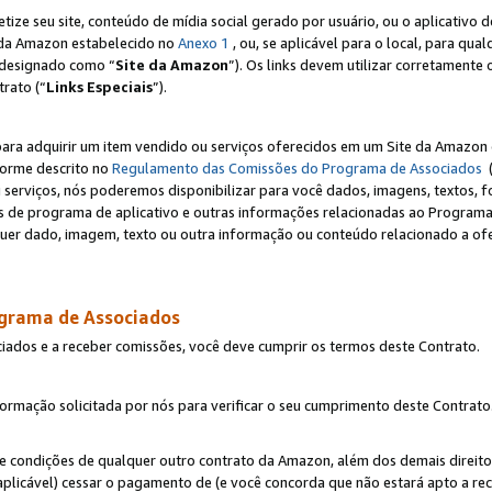
e seu site, conteúdo de mídia social gerado por usuário, ou o aplicativo d
e da Amazon estabelecido no
Anexo 1
, ou, se aplicável para o local, para qua
designado como “
Site da Amazon
”). Os links devem utilizar corretamente 
rato (“
Links Especiais
”).
para adquirir um item vendido ou serviços oferecidos em um Site da Amazon 
forme descrito no
Regulamento das Comissões do Programa de Associados
(
 serviços, nós poderemos disponibilizar para você dados, imagens, textos, fo
ces de programa de aplicativo e outras informações relacionadas ao Programa
uer dado, imagem, texto ou outra informação ou conteúdo relacionado a ofe
ograma de Associados
ciados e a receber comissões, você deve cumprir os termos deste Contrato.
rmação solicitada por nós para verificar o seu cumprimento deste Contrato
 e condições de qualquer outro contrato da Amazon, além dos demais direito
 aplicável) cessar o pagamento de (e você concorda que não estará apto a r