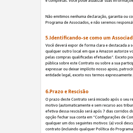
e completas. Você pode atualizar suas informaçõe
Não emitimos nenhuma declaração, garantia ou c
Programa de Associados, e não seremos responsáv
5.Identificando-se como um Associa
Você deverá expor de forma clara e destacada a s
qualquer outro local em que a Amazon autorize v
pelas compras qualificadas efetuadas”. Exceto por
pública sobre este Contrato ou sobre a sua parti
expressar ou deixar implícito nosso apoio, patroc
entidade legal, exceto nos termos expressamente 
6.Prazo e Rescisão
O prazo deste Contrato será iniciado após o seu r
motivo (automaticamente e sem recurso aos tribunai
efetiva dessa rescisão será após 7 dias corridos 
opção fechar sua conta em “Configurações de Cont
qualquer um dos seguintes motivos: (a) você descu
contrato (incluindo qualquer Política do Programa