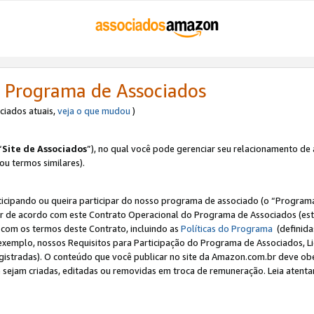
 Programa de Associados
ociados atuais,
veja o que mudou
)
“
Site de Associados
”), no qual você pode gerenciar seu relacionamento de 
 ou termos similares).
ticipando ou queira participar do nosso programa de associado (o “Programa
ar de acordo com este Contrato Operacional do Programa de Associados (est
a com os termos deste Contrato, incluindo as
Políticas do Programa
(definida
 exemplo, nossos Requisitos para Participação do Programa de Associados, 
egistradas). O conteúdo que você publicar no site da Amazon.com.br deve o
e sejam criadas, editadas ou removidas em troca de remuneração. Leia atentam