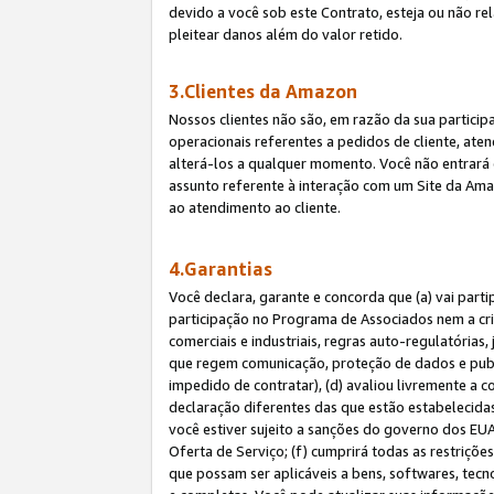
devido a você sob este Contrato, esteja ou não r
pleitear danos além do valor retido.
3.Clientes da Amazon
Nossos clientes não são, em razão da sua particip
operacionais referentes a pedidos de cliente, ate
alterá-los a qualquer momento. Você não entrará 
assunto referente à interação com um Site da Amaz
ao atendimento ao cliente.
4.Garantias
Você declara, garante e concorda que (a) vai part
participação no Programa de Associados nem a cria
comerciais e industriais, regras auto-regulatórias
que regem comunicação, proteção de dados e public
impedido de contratar), (d) avaliou livremente a
declaração diferentes das que estão estabelecidas
você estiver sujeito a sanções do governo dos EU
Oferta de Serviço; (f) cumprirá todas as restriçõ
que possam ser aplicáveis a bens, softwares, tec