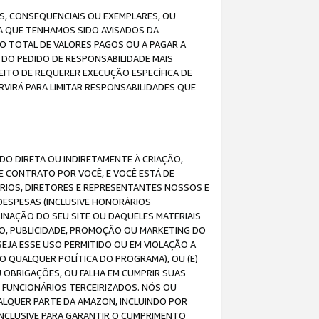
IS, CONSEQUENCIAIS OU EXEMPLARES, OU
DA QUE TENHAMOS SIDO AVISADOS DA
O TOTAL DE VALORES PAGOS OU A PAGAR A
DO PEDIDO DE RESPONSABILIDADE MAIS
EITO DE REQUERER EXECUÇÃO ESPECÍFICA DE
VIRÁ PARA LIMITAR RESPONSABILIDADES QUE
DO DIRETA OU INDIRETAMENTE À CRIAÇÃO,
E CONTRATO POR VOCÊ, E VOCÊ ESTÁ DE
ÁRIOS, DIRETORES E REPRESENTANTES NOSSOS E
DESPESAS (INCLUSIVE HONORÁRIOS
BINAÇÃO DO SEU SITE OU DAQUELES MATERIAIS
O, PUBLICIDADE, PROMOÇÃO OU MARKETING DO
SEJA ESSE USO PERMITIDO OU EM VIOLAÇÃO A
O QUALQUER POLÍTICA DO PROGRAMA), OU (E)
 OBRIGAÇÕES, OU FALHA EM CUMPRIR SUAS
S FUNCIONÁRIOS TERCEIRIZADOS. NÓS OU
LQUER PARTE DA AMAZON, INCLUINDO POR
 INCLUSIVE PARA GARANTIR O CUMPRIMENTO