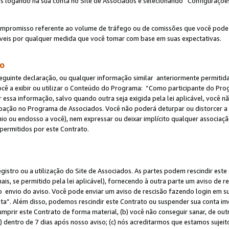
s logando na sua conta no Site de Associados e selecionando “Configuraçõe
ompromisso referente ao volume de tráfego ou de comissões que você pode
eis por qualquer medida que você tomar com base em suas expectativas.
do
eguinte declaração, ou qualquer informação similar anteriormente permitid
ocê a exibir ou utilizar o Conteúdo do Programa: “Como participante do P
 essa informação, salvo quando outra seja exigida pela lei aplicável, você
cipação no Programa de Associados. Você não poderá deturpar ou distorcer a
ínio ou endosso a você), nem expressar ou deixar implícito qualquer associaç
permitidos por este Contrato.
egistro ou a utilização do Site de Associados. As partes podem rescindir e
s, se permitido pela lei aplicável), fornecendo à outra parte um aviso de r
do envio do aviso. Você pode enviar um aviso de rescisão fazendo login em s
a”. Além disso, podemos rescindir este Contrato ou suspender sua conta im
mprir este Contrato de forma material, (b) você não conseguir sanar, de out
) dentro de 7 dias após nosso aviso; (c) nós acreditarmos que estamos sujei