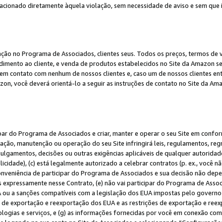
elacionado diretamente àquela violação, sem necessidade de aviso e sem que
ação no Programa de Associados, clientes seus. Todos os preços, termos de v
ndimento ao cliente, e venda de produtos estabelecidos no Site da Amazon s
em contato com nenhum de nossos clientes e, caso um de nossos clientes en
on, você deverá orientá-lo a seguir as instruções de contato no Site da Am
ipar do Programa de Associados e criar, manter e operar o seu Site em confo
ção, manutenção ou operação do seu Site infringirá leis, regulamentos, regr
, julgamentos, decisões ou outras exigências aplicáveis de qualquer autorida
idade), (c) está legalmente autorizado a celebrar contratos (p. ex., você n
 conveniência de participar do Programa de Associados e sua decisão não dep
 expressamente nesse Contrato, (e) não vai participar do Programa de Associ
A ou a sanções compatíveis com a legislação dos EUA impostas pelo governo 
es de exportação e reexportação dos EUA e as restrições de exportação e re
nologias e serviços, e (g) as informações fornecidas por você em conexão c