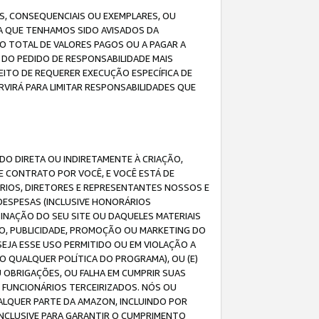
IS, CONSEQUENCIAIS OU EXEMPLARES, OU
DA QUE TENHAMOS SIDO AVISADOS DA
O TOTAL DE VALORES PAGOS OU A PAGAR A
DO PEDIDO DE RESPONSABILIDADE MAIS
EITO DE REQUERER EXECUÇÃO ESPECÍFICA DE
VIRÁ PARA LIMITAR RESPONSABILIDADES QUE
DO DIRETA OU INDIRETAMENTE À CRIAÇÃO,
E CONTRATO POR VOCÊ, E VOCÊ ESTÁ DE
ÁRIOS, DIRETORES E REPRESENTANTES NOSSOS E
DESPESAS (INCLUSIVE HONORÁRIOS
BINAÇÃO DO SEU SITE OU DAQUELES MATERIAIS
O, PUBLICIDADE, PROMOÇÃO OU MARKETING DO
SEJA ESSE USO PERMITIDO OU EM VIOLAÇÃO A
O QUALQUER POLÍTICA DO PROGRAMA), OU (E)
 OBRIGAÇÕES, OU FALHA EM CUMPRIR SUAS
S FUNCIONÁRIOS TERCEIRIZADOS. NÓS OU
LQUER PARTE DA AMAZON, INCLUINDO POR
 INCLUSIVE PARA GARANTIR O CUMPRIMENTO