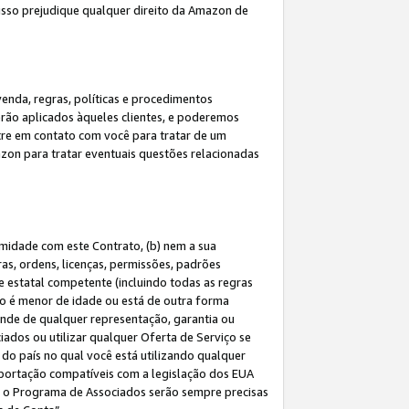
 isso prejudique qualquer direito da Amazon de
enda, regras, políticas e procedimentos
erão aplicados àqueles clientes, e poderemos
tre em contato com você para tratar de um
azon para tratar eventuais questões relacionadas
rmidade com este Contrato, (b) nem a sua
as, ordens, licenças, permissões, padrões
de estatal competente (incluindo todas as regras
ão é menor de idade ou está de outra forma
ende de qualquer representação, garantia ou
ados ou utilizar qualquer Oferta de Serviço se
do país no qual você está utilizando qualquer
exportação compatíveis com a legislação dos EUA
om o Programa de Associados serão sempre precisas