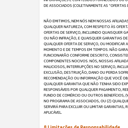
DE ASSOCIADOS (COLETIVAMENTE AS “OFERTAS 
NÃO EMITIMOS, NEM NÓS NEM NOSSAS AFILIADAS
QUALQUER NATUREZA, COM RESPEITO ÀS OFERTA
OFERTAS DE SERVIÇO, INCLUINDO QUAISQUER GAR
OU NÃO INFRAÇÃO, E QUAISQUER GARANTIAS D
QUALQUER OFERTA DE SERVIÇO, OU MODIFICAR 
MOMENTO E DE TEMPOS EM TEMPOS. NÃO GARANT
FUNCIONARÃO CONFORME DESCRITO, CONSISTENT
COMPONENTES NOCIVOS. NÓS, NOSSAS AFILIADA
MALICIOSOS, INTERRUPÇÕES NO SERVIÇO, INCL
EXCLUSÃO, DESTRUIÇÃO, DANO OU PERDA SOFR
RECOMENDAÇÃO OU INFORMAÇÃO QUE VOCÊ OBTI
QUALQUER GARANTIA QUE NÃO TENHA SIDO EXPR
RESPONSÁVEIS POR QUALQUER PAGAMENTO, REE
FUNDO DE COMÉRCIO OU OUTROS BENEFÍCIOS, 
NO PROGRAMA DE ASSOCIADOS, OU (Z) QUALQU
SERVIRÁ PARA EXCLUIR OU LIMITAR GARANTIAS
APLICÁVEL.
8.Limitações de Responsabilidade