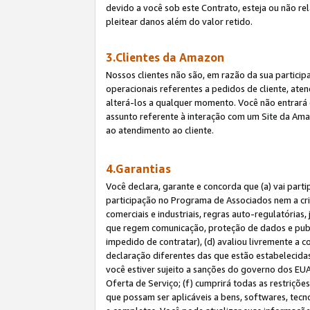
devido a você sob este Contrato, esteja ou não r
pleitear danos além do valor retido.
3.Clientes da Amazon
Nossos clientes não são, em razão da sua particip
operacionais referentes a pedidos de cliente, ate
alterá-los a qualquer momento. Você não entrará 
assunto referente à interação com um Site da Amaz
ao atendimento ao cliente.
4.Garantias
Você declara, garante e concorda que (a) vai part
participação no Programa de Associados nem a cria
comerciais e industriais, regras auto-regulatórias
que regem comunicação, proteção de dados e public
impedido de contratar), (d) avaliou livremente a
declaração diferentes das que estão estabelecidas
você estiver sujeito a sanções do governo dos EU
Oferta de Serviço; (f) cumprirá todas as restriçõ
que possam ser aplicáveis a bens, softwares, tec