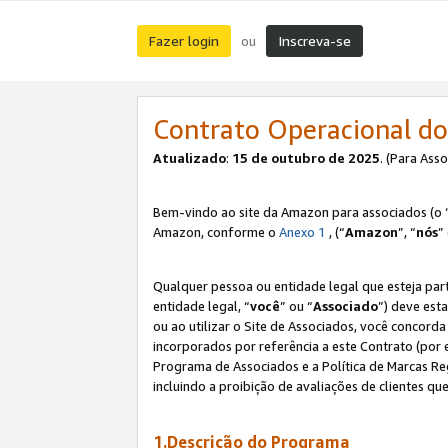
Fazer login
Inscreva-se
ou
Contrato Operacional do
Atualizado
:
15 de outubro de 2025
. (Para Ass
Bem-vindo ao site da Amazon para associados (o 
Amazon, conforme o
Anexo 1
, (“
Amazon
”, “
nós
”
Qualquer pessoa ou entidade legal que esteja par
entidade legal, “
você
” ou “
Associado
”) deve est
ou ao utilizar o Site de Associados, você concord
incorporados por referência a este Contrato (por
Programa de Associados e a Política de Marcas R
incluindo a proibição de avaliações de clientes qu
1.Descrição do Programa