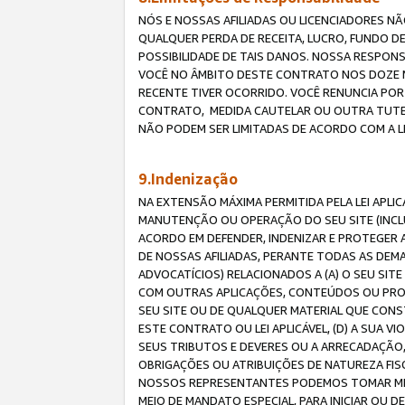
NÓS E NOSSAS AFILIADAS OU LICENCIADORES NÃ
QUALQUER PERDA DE RECEITA, LUCRO, FUNDO D
POSSIBILIDADE DE TAIS DANOS. NOSSA RESPON
VOCÊ NO ÂMBITO DESTE CONTRATO NOS DOZE M
RECENTE TIVER OCORRIDO. VOCÊ RENUNCIA POR
CONTRATO, MEDIDA CAUTELAR OU OUTRA TUTELA
NÃO PODEM SER LIMITADAS DE ACORDO COM A LEI
9.Indenização
NA EXTENSÃO MÁXIMA PERMITIDA PELA LEI APL
MANUTENÇÃO OU OPERAÇÃO DO SEU SITE (INCLU
ACORDO EM DEFENDER, INDENIZAR E PROTEGER A
DE NOSSAS AFILIADAS, PERANTE TODAS AS DEM
ADVOCATÍCIOS) RELACIONADOS A (A) O SEU SIT
COM OUTRAS APLICAÇÕES, CONTEÚDOS OU PROC
SEU SITE OU DE QUALQUER MATERIAL QUE CONST
ESTE CONTRATO OU LEI APLICÁVEL, (D) A SUA
SEUS TRIBUTOS E DEVERES OU A ARRECADAÇÃO,
OBRIGAÇÕES OU ATRIBUIÇÕES DE NATUREZA FISC
NOSSOS REPRESENTANTES PODEMOS TOMAR MED
MEIO DE MANDATO ESPECIAL, PARA INICIAR OU 