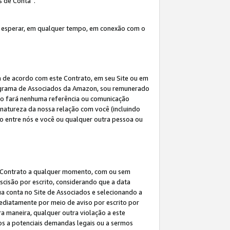
s de Conta”.
 esperar, em qualquer tempo, em conexão com o
a de acordo com este Contrato, em seu Site ou em
rograma de Associados da Amazon, sou remunerado
 não fará nenhuma referência ou comunicação
 natureza da nossa relação com você (incluindo
ão entre nós e você ou qualquer outra pessoa ou
ste Contrato a qualquer momento, com ou sem
escisão por escrito, considerando que a data
ua conta no Site de Associados e selecionando a
ediatamente por meio de aviso por escrito por
ra maneira, qualquer outra violação a este
tos a potenciais demandas legais ou a sermos