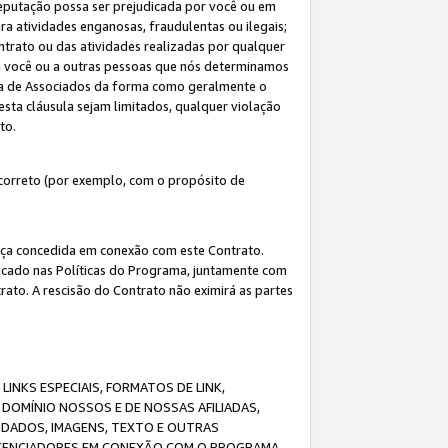
eputação possa ser prejudicada por você ou em
a atividades enganosas, fraudulentas ou ilegais;
ntrato ou das atividades realizadas por qualquer
 a você ou a outras pessoas que nós determinamos
ma de Associados da forma como geralmente o
esta cláusula sejam limitados, qualquer violação
ato.
correto (por exemplo, com o propósito de
cença concedida em conexão com este Contrato.
ificado nas Políticas do Programa, juntamente com
ato. A rescisão do Contrato não eximirá as partes
NKS ESPECIAIS, FORMATOS DE LINK,
DOMÍNIO NOSSOS E DE NOSSAS AFILIADAS,
 DADOS, IMAGENS, TEXTO E OUTRAS
ICENCIADORES EM CONEXÃO COM O PROGRAMA