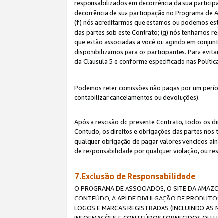
responsabilizados em decorrência da sua particip
decorrência de sua participação no Programa de As
(f) nós acreditarmos que estamos ou podemos esta
das partes sob este Contrato; (g) nós tenhamos r
que estão associadas a você ou agindo em conjun
disponibilizamos para os participantes. Para evit
da Cláusula 5 e conforme especificado nas Políti
Podemos reter comissões não pagas por um períod
contabilizar cancelamentos ou devoluções).
Após a rescisão do presente Contrato, todos os di
Contudo, os direitos e obrigações das partes nos 
qualquer obrigação de pagar valores vencidos ain
de responsabilidade por qualquer violação, ou re
7.Exclusão de Responsabilidade
O PROGRAMA DE ASSOCIADOS, O SITE DA AMAZO
CONTEÚDO, A API DE DIVULGAÇÃO DE PRODUTOS
LOGOS E MARCAS REGISTRADAS (INCLUINDO AS 
INFORMAÇÕES E CONTEÚDOS FORNECIDOS OU UT