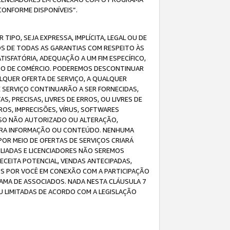
CONFORME DISPONÍVEIS”.
IPO, SEJA EXPRESSA, IMPLÍCITA, LEGAL OU DE
OS DE TODAS AS GARANTIAS COM RESPEITO ÀS
TISFATÓRIA, ADEQUAÇÃO A UM FIM ESPECÍFICO,
USO DE COMÉRCIO. PODEREMOS DESCONTINUAR
LQUER OFERTA DE SERVIÇO, A QUALQUER
E SERVIÇO CONTINUARÃO A SER FORNECIDAS,
PRECISAS, LIVRES DE ERROS, OU LIVRES DE
OS, IMPRECISÕES, VÍRUS, SOFTWARES
ESSO NÃO AUTORIZADO OU ALTERAÇÃO,
UTRA INFORMAÇÃO OU CONTEÚDO. NENHUMA
R MEIO DE OFERTAS DE SERVIÇOS CRIARÁ
LIADAS E LICENCIADORES NÃO SEREMOS
CEITA POTENCIAL, VENDAS ANTECIPADAS,
OS POR VOCÊ EM CONEXÃO COM A PARTICIPAÇÃO
AMA DE ASSOCIADOS. NADA NESTA CLÁUSULA 7
U LIMITADAS DE ACORDO COM A LEGISLAÇÃO