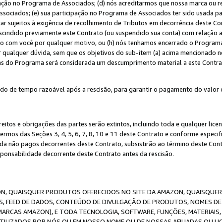
ação no Programa de Associados; (d) nós acreditarmos que nossa marca ou r
sociados; (e) sua participação no Programa de Associados ter sido usada par
r sujeitos à exigência de recolhimento de Tributos em decorrência deste Co
escindido previamente este Contrato (ou suspendido sua conta) com relação
to com você por qualquer motivo, ou (h) nós tenhamos encerrado o Progra
ar qualquer dúvida, sem que os objetivos do sub-item (a) acima mencionado n
cas do Programa será considerada um descumprimento material a este Contr
o de tempo razoável após a rescisão, para garantir o pagamento do valor 
reitos e obrigações das partes serão extintos, incluindo toda e qualquer li
termos das Seções 3, 4, 5, 6, 7, 8, 10 e 11 deste Contrato e conforme espec
da não pagos decorrentes deste Contrato, subsistirão ao término deste Contr
sponsabilidade decorrente deste Contrato antes da rescisão.
N, QUAISQUER PRODUTOS OFERECIDOS NO SITE DA AMAZON, QUAISQUER LI
, FEED DE DADOS, CONTEÚDO DE DIVULGAÇÃO DE PRODUTOS, NOMES DE 
MARCAS AMAZON), E TODA TECNOLOGIA, SOFTWARE, FUNÇÕES, MATERIAIS,
ILIZADOS POR NÓS OU EM NOSSO NOME OU DE NOSSAS AFILIADAS OU L