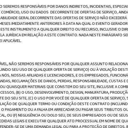
O SEREMOS RESPONSÁVEIS POR DANOS INDIRETOS, INCIDENTAIS, ESPECIA
E COMÉRCIO, USO OU DADOS DECORRENTE DE OFERTAS DE SERVIÇO, AIN
SABILIDADE GERAL DECORRENTE DAS OFERTAS DE SERVIÇO NÃO EXCEDERÁ 
ESES IMEDIATAMENTE ANTERIORES À DATA NA QUAL O EVENTO GERADOR 
 ESTE INSTRUMENTO A QUALQUER DIREITO OU RECURSO, INCLUSIVE O DIR
 JURÍDICA EM RELAÇÃO A ESTE CONTRATO. NADA NESTE PARÁGRAFO SER
 APLICÁVEL.
ICÁVEL, NÃO SEREMOS RESPONSÁVEIS POR QUALQUER ASSUNTO RELACIONA
INDO SEU USO DE QUALQUER OFERTA DE SERVIÇO) OU À VIOLAÇÃO DEST
 NÓS, NOSSAS AFILIADAS E LICENCIADORES, E OS EMPREGADOS, FUNCION
ANDAS, RECLAMAÇÕES DE DANOS, PERDAS, RESPONSABILIDADE, CUSTAS E 
E OU QUAISQUER MATERIAIS QUE CONSTEM DO SEU SITE, INCLUSIVE A COM
ESSOS, (B) O USO, DESENVOLVIMENTO, DESIGN, MANUFATURA, PRODUÇÃ
E DO SEU SITE, (C) O USO POR VOCÊ DE QUALQUER OFERTA DE SERVIÇO, 
 VIOLAÇÃO DE QUALQUER TERMO OU CONDIÇÃO DESTE CONTRATO (INCLUIND
 O PAGAMENTO OU A FALHA EM ARRECADAR OU PAGAR SEUS TRIBUTOS OU
AL, OU (F) NEGLIGÊNCIA OU DOLO SEU, DE SEUS EMPREGADOS OU DE SEU
IDAS LEGAIS E EXECUTAR QUALQUER ATO PROCESSUAL EM NOME DE QUA
DEFENDER-SE DE UMA DEMANDA LEGAL OU PARA A PROTEÇÃO DE DIREITOS,