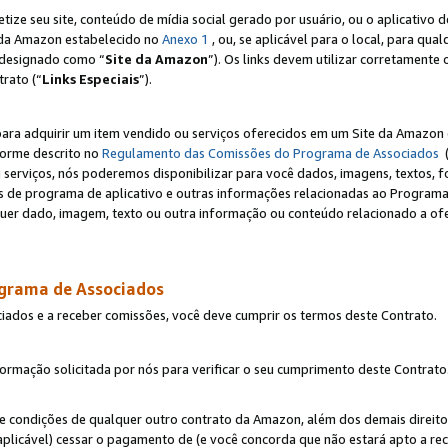
e seu site, conteúdo de mídia social gerado por usuário, ou o aplicativo d
e da Amazon estabelecido no
Anexo 1
, ou, se aplicável para o local, para qua
designado como “
Site da Amazon
”). Os links devem utilizar corretamente 
rato (“
Links Especiais
”).
para adquirir um item vendido ou serviços oferecidos em um Site da Amazon 
forme descrito no
Regulamento das Comissões do Programa de Associados
(
 serviços, nós poderemos disponibilizar para você dados, imagens, textos, fo
ces de programa de aplicativo e outras informações relacionadas ao Programa
uer dado, imagem, texto ou outra informação ou conteúdo relacionado a ofe
ograma de Associados
ciados e a receber comissões, você deve cumprir os termos deste Contrato.
rmação solicitada por nós para verificar o seu cumprimento deste Contrato
 e condições de qualquer outro contrato da Amazon, além dos demais direito
 aplicável) cessar o pagamento de (e você concorda que não estará apto a r