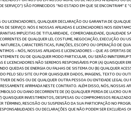
DE SERVIÇO”) SÃO FORNECIDOS “NO ESTADO EM QUE SE ENCONTRAM” E “
 OU LICENCIADORES, QUALQUER DECLARAÇÃO OU GARANTIA DE QUALQUER T
S DE SERVIÇO. NÓS E NOSSAS AFILIADAS E LICENCIADORES NOS ISENTAM
ANTIAS IMPLÍCITAS DE TITULARIDADE, COMERCIABILIDADE, QUALIDADE SA
ECORRENTES DE QUALQUER LEI, COSTUME, NEGOCIAÇÃO, EXECUÇÃO OU 
A NATUREZA, CARACTERÍSTICAS, FUNÇÕES, ESCOPO OU OPERAÇÃO DE QUA
IMOS – NÓS, NOSSAS AFILIADAS E LICENCIADORES – QUE AS OFERTAS D
EMENTE OU DE QUALQUER MODO PARTICULAR, OU SERÃO ININTERRUPTAS, 
S E LICENCIADORES NÃO SEREMOS RESPONSÁVEIS POR (A) QUAISQUER ERR
UINDO QUEDAS DE ENERGIA OU FALHAS DE SISTEMA OU (B) QUALQUER AC
IDO PELO SEU SITE OU POR QUAISQUER DADOS, IMAGENS, TEXTO OU O
VER DE NÓS OU DE QUALQUER OUTRA PESSOA OU ENTIDADE LEGAL OU PO
ESSAMENTE AFIRMADA NESTE CONTRATO. ALÉM DISSO, NÓS, NOSSAS AFI
MBOLSO OU DANO DECORRENTE DE (X) QUALQUER PERDA DE LUCRO OU RE
(Y) QUAISQUER INVESTIMENTOS, DESPESAS OU COMPROMISSOS REALIZAD
ER TÉRMINO, RESCISÃO OU SUSPENSÃO DA SUA PARTICIPAÇÃO NO PROGR
, RESPONSABILIDADES OU DECLARAÇÕES QUE NÃO PODEM SER EXCLUÍDAS O