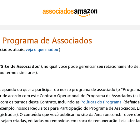
 Programa de Associados
ociados atuais,
veja o que mudou
)
“
Site de Associados
”), no qual você pode gerenciar seu relacionamento de 
 ou termos similares).
ticipando ou queira participar do nosso programa de associado (o “Programa
ar de acordo com este Contrato Operacional do Programa de Associados (est
a com os termos deste Contrato, incluindo as
Políticas do Programa
(definida
 exemplo, nossos Requisitos para Participação do Programa de Associados, 
egistradas). O conteúdo que você publicar no site da Amazon.com.br deve o
e sejam criadas, editadas ou removidas em troca de remuneração. Leia atentam