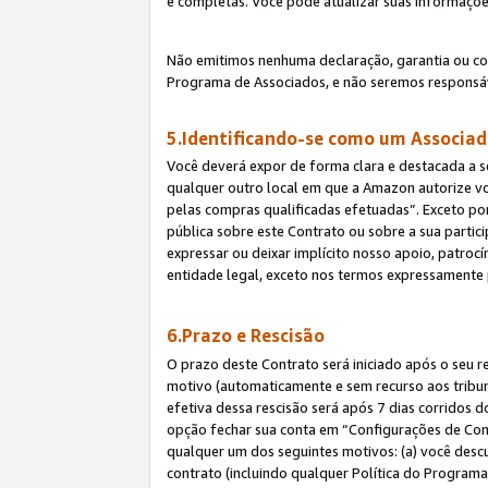
e completas. Você pode atualizar suas informaçõe
Não emitimos nenhuma declaração, garantia ou c
Programa de Associados, e não seremos responsáv
5.Identificando-se como um Associa
Você deverá expor de forma clara e destacada a s
qualquer outro local em que a Amazon autorize v
pelas compras qualificadas efetuadas”. Exceto por
pública sobre este Contrato ou sobre a sua parti
expressar ou deixar implícito nosso apoio, patroc
entidade legal, exceto nos termos expressamente 
6.Prazo e Rescisão
O prazo deste Contrato será iniciado após o seu r
motivo (automaticamente e sem recurso aos tribunai
efetiva dessa rescisão será após 7 dias corridos 
opção fechar sua conta em “Configurações de Cont
qualquer um dos seguintes motivos: (a) você descu
contrato (incluindo qualquer Política do Programa