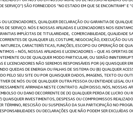
DE SERVIÇO”) SÃO FORNECIDOS “NO ESTADO EM QUE SE ENCONTRAM” E “
 OU LICENCIADORES, QUALQUER DECLARAÇÃO OU GARANTIA DE QUALQUER T
S DE SERVIÇO. NÓS E NOSSAS AFILIADAS E LICENCIADORES NOS ISENTAM
ANTIAS IMPLÍCITAS DE TITULARIDADE, COMERCIABILIDADE, QUALIDADE SA
ECORRENTES DE QUALQUER LEI, COSTUME, NEGOCIAÇÃO, EXECUÇÃO OU 
A NATUREZA, CARACTERÍSTICAS, FUNÇÕES, ESCOPO OU OPERAÇÃO DE QUA
IMOS – NÓS, NOSSAS AFILIADAS E LICENCIADORES – QUE AS OFERTAS D
EMENTE OU DE QUALQUER MODO PARTICULAR, OU SERÃO ININTERRUPTAS, 
S E LICENCIADORES NÃO SEREMOS RESPONSÁVEIS POR (A) QUAISQUER ERR
UINDO QUEDAS DE ENERGIA OU FALHAS DE SISTEMA OU (B) QUALQUER AC
IDO PELO SEU SITE OU POR QUAISQUER DADOS, IMAGENS, TEXTO OU O
VER DE NÓS OU DE QUALQUER OUTRA PESSOA OU ENTIDADE LEGAL OU PO
ESSAMENTE AFIRMADA NESTE CONTRATO. ALÉM DISSO, NÓS, NOSSAS AFI
MBOLSO OU DANO DECORRENTE DE (X) QUALQUER PERDA DE LUCRO OU RE
(Y) QUAISQUER INVESTIMENTOS, DESPESAS OU COMPROMISSOS REALIZAD
ER TÉRMINO, RESCISÃO OU SUSPENSÃO DA SUA PARTICIPAÇÃO NO PROGR
, RESPONSABILIDADES OU DECLARAÇÕES QUE NÃO PODEM SER EXCLUÍDAS O