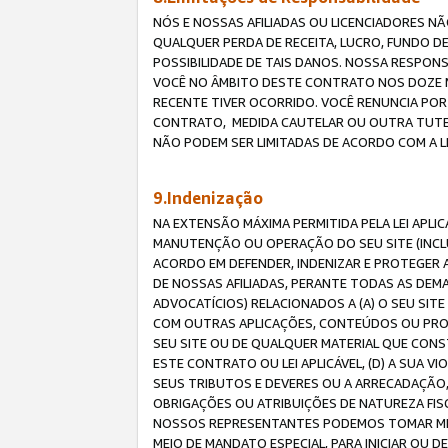
NÓS E NOSSAS AFILIADAS OU LICENCIADORES NÃ
QUALQUER PERDA DE RECEITA, LUCRO, FUNDO D
POSSIBILIDADE DE TAIS DANOS. NOSSA RESPON
VOCÊ NO ÂMBITO DESTE CONTRATO NOS DOZE M
RECENTE TIVER OCORRIDO. VOCÊ RENUNCIA POR
CONTRATO, MEDIDA CAUTELAR OU OUTRA TUTELA
NÃO PODEM SER LIMITADAS DE ACORDO COM A LEI
9.Indenização
NA EXTENSÃO MÁXIMA PERMITIDA PELA LEI APL
MANUTENÇÃO OU OPERAÇÃO DO SEU SITE (INCLU
ACORDO EM DEFENDER, INDENIZAR E PROTEGER A
DE NOSSAS AFILIADAS, PERANTE TODAS AS DEM
ADVOCATÍCIOS) RELACIONADOS A (A) O SEU SIT
COM OUTRAS APLICAÇÕES, CONTEÚDOS OU PROC
SEU SITE OU DE QUALQUER MATERIAL QUE CONST
ESTE CONTRATO OU LEI APLICÁVEL, (D) A SUA
SEUS TRIBUTOS E DEVERES OU A ARRECADAÇÃO,
OBRIGAÇÕES OU ATRIBUIÇÕES DE NATUREZA FISC
NOSSOS REPRESENTANTES PODEMOS TOMAR MED
MEIO DE MANDATO ESPECIAL, PARA INICIAR OU 