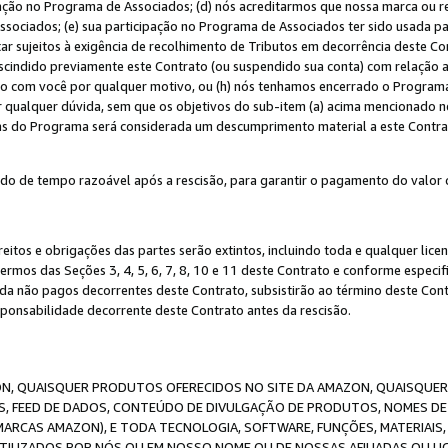
ação no Programa de Associados; (d) nós acreditarmos que nossa marca ou r
sociados; (e) sua participação no Programa de Associados ter sido usada par
r sujeitos à exigência de recolhimento de Tributos em decorrência deste Co
escindido previamente este Contrato (ou suspendido sua conta) com relação
to com você por qualquer motivo, ou (h) nós tenhamos encerrado o Progra
ar qualquer dúvida, sem que os objetivos do sub-item (a) acima mencionado n
cas do Programa será considerada um descumprimento material a este Contr
o de tempo razoável após a rescisão, para garantir o pagamento do valor 
reitos e obrigações das partes serão extintos, incluindo toda e qualquer li
termos das Seções 3, 4, 5, 6, 7, 8, 10 e 11 deste Contrato e conforme espec
da não pagos decorrentes deste Contrato, subsistirão ao término deste Contr
sponsabilidade decorrente deste Contrato antes da rescisão.
N, QUAISQUER PRODUTOS OFERECIDOS NO SITE DA AMAZON, QUAISQUER LI
, FEED DE DADOS, CONTEÚDO DE DIVULGAÇÃO DE PRODUTOS, NOMES DE 
MARCAS AMAZON), E TODA TECNOLOGIA, SOFTWARE, FUNÇÕES, MATERIAIS,
ILIZADOS POR NÓS OU EM NOSSO NOME OU DE NOSSAS AFILIADAS OU L