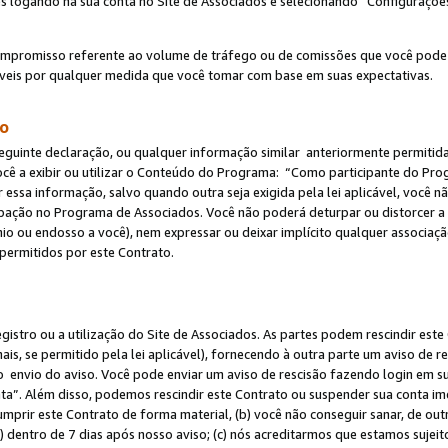
s logando na sua conta no Site de Associados e selecionando “Configuraçõe
ompromisso referente ao volume de tráfego ou de comissões que você pode
eis por qualquer medida que você tomar com base em suas expectativas.
do
eguinte declaração, ou qualquer informação similar anteriormente permitid
ocê a exibir ou utilizar o Conteúdo do Programa: “Como participante do P
 essa informação, salvo quando outra seja exigida pela lei aplicável, você
cipação no Programa de Associados. Você não poderá deturpar ou distorcer a
ínio ou endosso a você), nem expressar ou deixar implícito qualquer associaç
permitidos por este Contrato.
egistro ou a utilização do Site de Associados. As partes podem rescindir e
s, se permitido pela lei aplicável), fornecendo à outra parte um aviso de r
do envio do aviso. Você pode enviar um aviso de rescisão fazendo login em s
a”. Além disso, podemos rescindir este Contrato ou suspender sua conta im
mprir este Contrato de forma material, (b) você não conseguir sanar, de out
) dentro de 7 dias após nosso aviso; (c) nós acreditarmos que estamos sujei