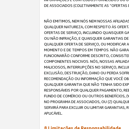
DE ASSOCIADOS (COLETIVAMENTE AS “OFERTAS 
NÃO EMITIMOS, NEM NÓS NEM NOSSAS AFILIADAS
QUALQUER NATUREZA, COM RESPEITO ÀS OFERTA
OFERTAS DE SERVIÇO, INCLUINDO QUAISQUER GAR
OU NÃO INFRAÇÃO, E QUAISQUER GARANTIAS D
QUALQUER OFERTA DE SERVIÇO, OU MODIFICAR 
MOMENTO E DE TEMPOS EM TEMPOS. NÃO GARANT
FUNCIONARÃO CONFORME DESCRITO, CONSISTENT
COMPONENTES NOCIVOS. NÓS, NOSSAS AFILIADA
MALICIOSOS, INTERRUPÇÕES NO SERVIÇO, INCL
EXCLUSÃO, DESTRUIÇÃO, DANO OU PERDA SOFR
RECOMENDAÇÃO OU INFORMAÇÃO QUE VOCÊ OBTI
QUALQUER GARANTIA QUE NÃO TENHA SIDO EXPR
RESPONSÁVEIS POR QUALQUER PAGAMENTO, REE
FUNDO DE COMÉRCIO OU OUTROS BENEFÍCIOS, 
NO PROGRAMA DE ASSOCIADOS, OU (Z) QUALQU
SERVIRÁ PARA EXCLUIR OU LIMITAR GARANTIAS
APLICÁVEL.
8.Limitações de Responsabilidade