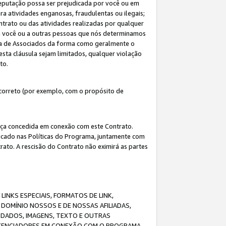
eputação possa ser prejudicada por você ou em
a atividades enganosas, fraudulentas ou ilegais;
ntrato ou das atividades realizadas por qualquer
 a você ou a outras pessoas que nós determinamos
ma de Associados da forma como geralmente o
esta cláusula sejam limitados, qualquer violação
ato.
correto (por exemplo, com o propósito de
cença concedida em conexão com este Contrato.
ificado nas Políticas do Programa, juntamente com
ato. A rescisão do Contrato não eximirá as partes
NKS ESPECIAIS, FORMATOS DE LINK,
DOMÍNIO NOSSOS E DE NOSSAS AFILIADAS,
 DADOS, IMAGENS, TEXTO E OUTRAS
ICENCIADORES EM CONEXÃO COM O PROGRAMA