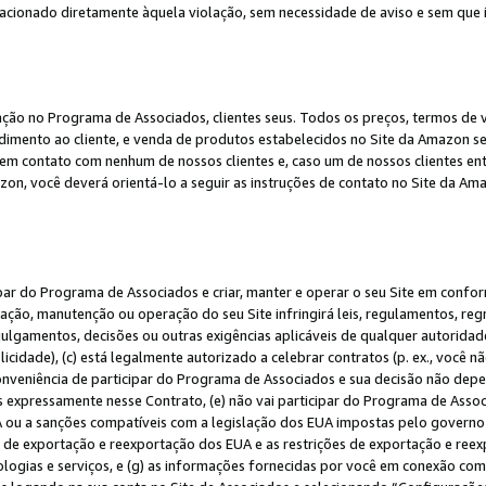
elacionado diretamente àquela violação, sem necessidade de aviso e sem que
ação no Programa de Associados, clientes seus. Todos os preços, termos de v
ndimento ao cliente, e venda de produtos estabelecidos no Site da Amazon s
em contato com nenhum de nossos clientes e, caso um de nossos clientes en
on, você deverá orientá-lo a seguir as instruções de contato no Site da Am
ipar do Programa de Associados e criar, manter e operar o seu Site em confo
ção, manutenção ou operação do seu Site infringirá leis, regulamentos, regr
, julgamentos, decisões ou outras exigências aplicáveis de qualquer autorida
idade), (c) está legalmente autorizado a celebrar contratos (p. ex., você n
 conveniência de participar do Programa de Associados e sua decisão não dep
 expressamente nesse Contrato, (e) não vai participar do Programa de Associ
A ou a sanções compatíveis com a legislação dos EUA impostas pelo governo 
es de exportação e reexportação dos EUA e as restrições de exportação e re
nologias e serviços, e (g) as informações fornecidas por você em conexão c