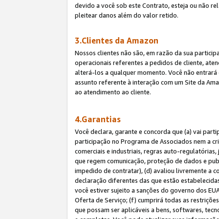
devido a você sob este Contrato, esteja ou não r
pleitear danos além do valor retido.
3.Clientes da Amazon
Nossos clientes não são, em razão da sua particip
operacionais referentes a pedidos de cliente, ate
alterá-los a qualquer momento. Você não entrará 
assunto referente à interação com um Site da Amaz
ao atendimento ao cliente.
4.Garantias
Você declara, garante e concorda que (a) vai part
participação no Programa de Associados nem a cria
comerciais e industriais, regras auto-regulatórias
que regem comunicação, proteção de dados e public
impedido de contratar), (d) avaliou livremente a
declaração diferentes das que estão estabelecidas
você estiver sujeito a sanções do governo dos EU
Oferta de Serviço; (f) cumprirá todas as restriçõ
que possam ser aplicáveis a bens, softwares, tec