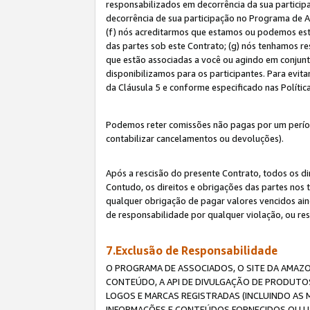
responsabilizados em decorrência da sua particip
decorrência de sua participação no Programa de As
(f) nós acreditarmos que estamos ou podemos esta
das partes sob este Contrato; (g) nós tenhamos r
que estão associadas a você ou agindo em conjun
disponibilizamos para os participantes. Para evit
da Cláusula 5 e conforme especificado nas Políti
Podemos reter comissões não pagas por um períod
contabilizar cancelamentos ou devoluções).
Após a rescisão do presente Contrato, todos os di
Contudo, os direitos e obrigações das partes nos 
qualquer obrigação de pagar valores vencidos ain
de responsabilidade por qualquer violação, ou re
7.Exclusão de Responsabilidade
O PROGRAMA DE ASSOCIADOS, O SITE DA AMAZO
CONTEÚDO, A API DE DIVULGAÇÃO DE PRODUTOS
LOGOS E MARCAS REGISTRADAS (INCLUINDO AS 
INFORMAÇÕES E CONTEÚDOS FORNECIDOS OU UT