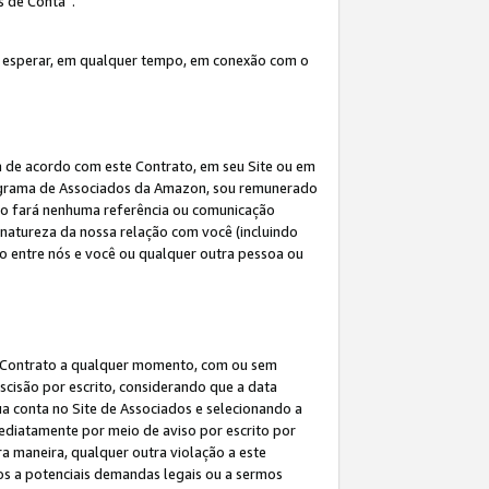
s de Conta”.
 esperar, em qualquer tempo, em conexão com o
a de acordo com este Contrato, em seu Site ou em
rograma de Associados da Amazon, sou remunerado
 não fará nenhuma referência ou comunicação
 natureza da nossa relação com você (incluindo
ão entre nós e você ou qualquer outra pessoa ou
ste Contrato a qualquer momento, com ou sem
escisão por escrito, considerando que a data
ua conta no Site de Associados e selecionando a
ediatamente por meio de aviso por escrito por
ra maneira, qualquer outra violação a este
tos a potenciais demandas legais ou a sermos