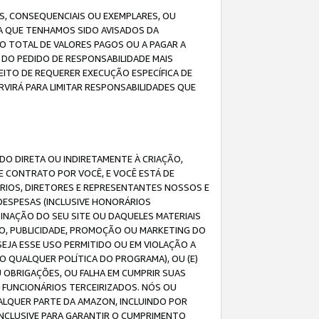
IS, CONSEQUENCIAIS OU EXEMPLARES, OU
DA QUE TENHAMOS SIDO AVISADOS DA
O TOTAL DE VALORES PAGOS OU A PAGAR A
DO PEDIDO DE RESPONSABILIDADE MAIS
EITO DE REQUERER EXECUÇÃO ESPECÍFICA DE
VIRÁ PARA LIMITAR RESPONSABILIDADES QUE
DO DIRETA OU INDIRETAMENTE À CRIAÇÃO,
E CONTRATO POR VOCÊ, E VOCÊ ESTÁ DE
ÁRIOS, DIRETORES E REPRESENTANTES NOSSOS E
DESPESAS (INCLUSIVE HONORÁRIOS
BINAÇÃO DO SEU SITE OU DAQUELES MATERIAIS
O, PUBLICIDADE, PROMOÇÃO OU MARKETING DO
SEJA ESSE USO PERMITIDO OU EM VIOLAÇÃO A
O QUALQUER POLÍTICA DO PROGRAMA), OU (E)
 OBRIGAÇÕES, OU FALHA EM CUMPRIR SUAS
S FUNCIONÁRIOS TERCEIRIZADOS. NÓS OU
LQUER PARTE DA AMAZON, INCLUINDO POR
 INCLUSIVE PARA GARANTIR O CUMPRIMENTO