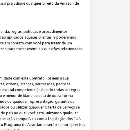
 isso prejudique qualquer direito da Amazon de
enda, regras, políticas e procedimentos
erão aplicados àqueles clientes, e poderemos
tre em contato com você para tratar de um
azon para tratar eventuais questões relacionadas
rmidade com este Contrato, (b) nem a sua
as, ordens, licenças, permissões, padrões
de estatal competente (incluindo todas as regras
ão é menor de idade ou está de outra forma
ende de qualquer representação, garantia ou
ados ou utilizar qualquer Oferta de Serviço se
do país no qual você está utilizando qualquer
exportação compatíveis com a legislação dos EUA
om o Programa de Associados serão sempre precisas