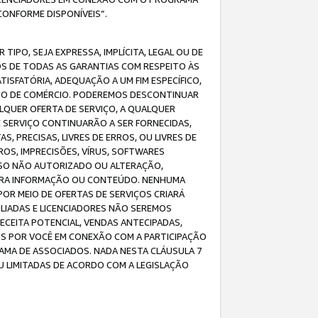
CONFORME DISPONÍVEIS”.
IPO, SEJA EXPRESSA, IMPLÍCITA, LEGAL OU DE
OS DE TODAS AS GARANTIAS COM RESPEITO ÀS
TISFATÓRIA, ADEQUAÇÃO A UM FIM ESPECÍFICO,
USO DE COMÉRCIO. PODEREMOS DESCONTINUAR
LQUER OFERTA DE SERVIÇO, A QUALQUER
E SERVIÇO CONTINUARÃO A SER FORNECIDAS,
PRECISAS, LIVRES DE ERROS, OU LIVRES DE
OS, IMPRECISÕES, VÍRUS, SOFTWARES
ESSO NÃO AUTORIZADO OU ALTERAÇÃO,
UTRA INFORMAÇÃO OU CONTEÚDO. NENHUMA
R MEIO DE OFERTAS DE SERVIÇOS CRIARÁ
LIADAS E LICENCIADORES NÃO SEREMOS
CEITA POTENCIAL, VENDAS ANTECIPADAS,
OS POR VOCÊ EM CONEXÃO COM A PARTICIPAÇÃO
AMA DE ASSOCIADOS. NADA NESTA CLÁUSULA 7
U LIMITADAS DE ACORDO COM A LEGISLAÇÃO