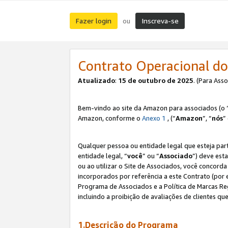
Fazer login
Inscreva-se
ou
Contrato Operacional do
Atualizado
:
15 de outubro de 2025
. (Para Ass
Bem-vindo ao site da Amazon para associados (o 
Amazon, conforme o
Anexo 1
, (“
Amazon
”, “
nós
”
Qualquer pessoa ou entidade legal que esteja par
entidade legal, “
você
” ou “
Associado
”) deve est
ou ao utilizar o Site de Associados, você concord
incorporados por referência a este Contrato (por
Programa de Associados e a Política de Marcas R
incluindo a proibição de avaliações de clientes qu
1.Descrição do Programa