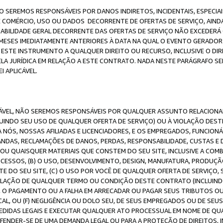
O SEREMOS RESPONSÁVEIS POR DANOS INDIRETOS, INCIDENTAIS, ESPECIA
E COMÉRCIO, USO OU DADOS DECORRENTE DE OFERTAS DE SERVIÇO, AIN
SABILIDADE GERAL DECORRENTE DAS OFERTAS DE SERVIÇO NÃO EXCEDERÁ 
ESES IMEDIATAMENTE ANTERIORES À DATA NA QUAL O EVENTO GERADOR 
 ESTE INSTRUMENTO A QUALQUER DIREITO OU RECURSO, INCLUSIVE O DIR
 JURÍDICA EM RELAÇÃO A ESTE CONTRATO. NADA NESTE PARÁGRAFO SER
 APLICÁVEL.
ICÁVEL, NÃO SEREMOS RESPONSÁVEIS POR QUALQUER ASSUNTO RELACIONA
INDO SEU USO DE QUALQUER OFERTA DE SERVIÇO) OU À VIOLAÇÃO DEST
 NÓS, NOSSAS AFILIADAS E LICENCIADORES, E OS EMPREGADOS, FUNCION
ANDAS, RECLAMAÇÕES DE DANOS, PERDAS, RESPONSABILIDADE, CUSTAS E 
E OU QUAISQUER MATERIAIS QUE CONSTEM DO SEU SITE, INCLUSIVE A COM
ESSOS, (B) O USO, DESENVOLVIMENTO, DESIGN, MANUFATURA, PRODUÇÃ
E DO SEU SITE, (C) O USO POR VOCÊ DE QUALQUER OFERTA DE SERVIÇO, 
 VIOLAÇÃO DE QUALQUER TERMO OU CONDIÇÃO DESTE CONTRATO (INCLUIND
 O PAGAMENTO OU A FALHA EM ARRECADAR OU PAGAR SEUS TRIBUTOS OU
AL, OU (F) NEGLIGÊNCIA OU DOLO SEU, DE SEUS EMPREGADOS OU DE SEU
IDAS LEGAIS E EXECUTAR QUALQUER ATO PROCESSUAL EM NOME DE QUA
DEFENDER-SE DE UMA DEMANDA LEGAL OU PARA A PROTEÇÃO DE DIREITOS,