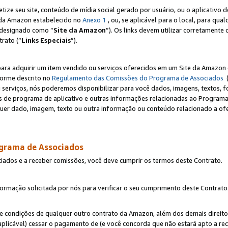
e seu site, conteúdo de mídia social gerado por usuário, ou o aplicativo d
e da Amazon estabelecido no
Anexo 1
, ou, se aplicável para o local, para qua
designado como “
Site da Amazon
”). Os links devem utilizar corretamente 
rato (“
Links Especiais
”).
para adquirir um item vendido ou serviços oferecidos em um Site da Amazon 
forme descrito no
Regulamento das Comissões do Programa de Associados
(
 serviços, nós poderemos disponibilizar para você dados, imagens, textos, fo
ces de programa de aplicativo e outras informações relacionadas ao Programa
uer dado, imagem, texto ou outra informação ou conteúdo relacionado a ofe
ograma de Associados
ciados e a receber comissões, você deve cumprir os termos deste Contrato.
rmação solicitada por nós para verificar o seu cumprimento deste Contrato
 e condições de qualquer outro contrato da Amazon, além dos demais direito
 aplicável) cessar o pagamento de (e você concorda que não estará apto a r