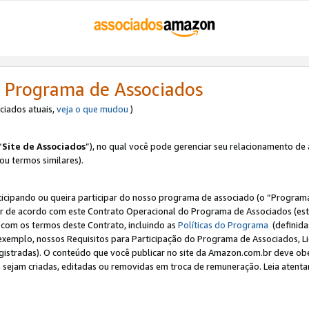
 Programa de Associados
ociados atuais,
veja o que mudou
)
“
Site de Associados
”), no qual você pode gerenciar seu relacionamento de 
 ou termos similares).
ticipando ou queira participar do nosso programa de associado (o “Programa
ar de acordo com este Contrato Operacional do Programa de Associados (est
a com os termos deste Contrato, incluindo as
Políticas do Programa
(definida
 exemplo, nossos Requisitos para Participação do Programa de Associados, 
egistradas). O conteúdo que você publicar no site da Amazon.com.br deve o
e sejam criadas, editadas ou removidas em troca de remuneração. Leia atentam