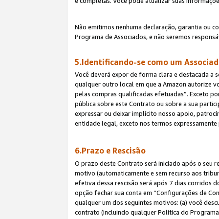
e completas. Você pode atualizar suas informaçõe
Não emitimos nenhuma declaração, garantia ou c
Programa de Associados, e não seremos responsáv
5.Identificando-se como um Associa
Você deverá expor de forma clara e destacada a s
qualquer outro local em que a Amazon autorize v
pelas compras qualificadas efetuadas”. Exceto por
pública sobre este Contrato ou sobre a sua parti
expressar ou deixar implícito nosso apoio, patroc
entidade legal, exceto nos termos expressamente 
6.Prazo e Rescisão
O prazo deste Contrato será iniciado após o seu r
motivo (automaticamente e sem recurso aos tribunai
efetiva dessa rescisão será após 7 dias corridos 
opção fechar sua conta em “Configurações de Cont
qualquer um dos seguintes motivos: (a) você descu
contrato (incluindo qualquer Política do Programa