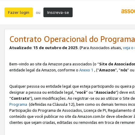
Fazer login
Inscreva-se
ou
Contrato Operacional do Programa
Atualizado
:
15 de outubro de 2025
. (Para Associados atuais,
veja o
Bem-vindo ao site da Amazon para associados (o “
Site de Associado
entidade legal da Amazon, conforme o
Anexo 1
, (“
Amazon
”, “
nós
” ou
Qualquer pessoa ou entidade legal que esteja participando ou queira 
designar a pessoa ou entidade legal, “
você
” ou “
Associado
”) deve es
“
Contrato
”), sem modificações. Ao registrar-se ou ao utilizar o Site
Programa
(definidas na Cláusula 12), bem como os demais termos inco
Participação do Programa de Associados, Licença de PI, Regulamento d
conteúdo que você publicar no site da Amazon.com.br deve obedecer à
clientes que sejam criadas, editadas ou removidas em troca de remuneraç