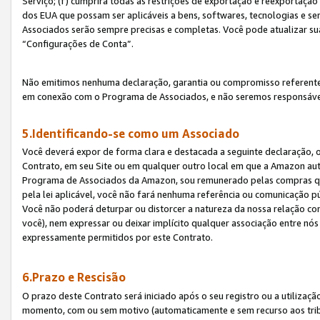
Serviço; (f) cumprirá todas as restrições de exportação e reexportaçã
dos EUA que possam ser aplicáveis a bens, softwares, tecnologias e s
Associados serão sempre precisas e completas. Você pode atualizar su
“Configurações de Conta”.
Não emitimos nenhuma declaração, garantia ou compromisso referente
em conexão com o Programa de Associados, e não seremos responsávei
5.Identificando-se como um Associado
Você deverá expor de forma clara e destacada a seguinte declaração, 
Contrato, em seu Site ou em qualquer outro local em que a Amazon aut
Programa de Associados da Amazon, sou remunerado pelas compras qual
pela lei aplicável, você não fará nenhuma referência ou comunicação p
Você não poderá deturpar ou distorcer a natureza da nossa relação com
você), nem expressar ou deixar implícito qualquer associação entre nó
expressamente permitidos por este Contrato.
6.Prazo e Rescisão
O prazo deste Contrato será iniciado após o seu registro ou a utilizaç
momento, com ou sem motivo (automaticamente e sem recurso aos tribuna