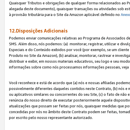
Quaisquer Tributos e obrigações de qualquer forma relacionados ao Pr
alegada deste documento), quaisquer transações ou atividades sob este
à provisão tributária para o Site da Amazon aplicável definido no
Anex
12.Disposições Adicionais
Podemos enviar comunicações relativas ao Programa de Associados de t
SMS. Além disso, nós podemos: (a) monitorar, registrar, utilizar e divu
Especiais e do Conteúdo exibidos por você (por exemplo, se um cliente
Produto no Site da Amazon), (b) analisar, monitorar, rastrear e investiga
distribuir e exibir, em nossos materiais educativos, seu logo e seu m
informações sobre como nós processamos informações pessoais, veja 
Você reconhece e está de acordo que (a) nós e nossas afiliadas podem
possivelmente diferentes daqueles contidos neste Contrato, (b) nós e 
ou aplicativos similares ou concorrentes do seu Site, (c) o fato de não
renúncia do nosso direito de executar posteriormente aquele dispositi
atualizações que possam ser feitas por nós, quaisquer medidas que p
concedidas por nós no âmbito deste Contrato podem ser feitas, tomada
por escrito pelo nosso representante autorizado.