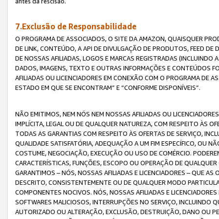
antes da rescisão.
7.Exclusão de Responsabilidade
O PROGRAMA DE ASSOCIADOS, O SITE DA AMAZON, QUAISQUER PROD
DE LINK, CONTEÚDO, A API DE DIVULGAÇÃO DE PRODUTOS, FEED D
DE NOSSAS AFILIADAS, LOGOS E MARCAS REGISTRADAS (INCLUINDO 
DADOS, IMAGENS, TEXTO E OUTRAS INFORMAÇÕES E CONTEÚDOS F
AFILIADAS OU LICENCIADORES EM CONEXÃO COM O PROGRAMA DE AS
ESTADO EM QUE SE ENCONTRAM” E “CONFORME DISPONÍVEIS”.
NÃO EMITIMOS, NEM NÓS NEM NOSSAS AFILIADAS OU LICENCIADORE
IMPLÍCITA, LEGAL OU DE QUALQUER NATUREZA, COM RESPEITO ÀS OF
TODAS AS GARANTIAS COM RESPEITO ÀS OFERTAS DE SERVIÇO, INCL
QUALIDADE SATISFATÓRIA, ADEQUAÇÃO A UM FIM ESPECÍFICO, OU N
COSTUME, NEGOCIAÇÃO, EXECUÇÃO OU USO DE COMÉRCIO. PODEREM
CARACTERÍSTICAS, FUNÇÕES, ESCOPO OU OPERAÇÃO DE QUALQUER 
GARANTIMOS – NÓS, NOSSAS AFILIADAS E LICENCIADORES – QUE A
DESCRITO, CONSISTENTEMENTE OU DE QUALQUER MODO PARTICULAR, 
COMPONENTES NOCIVOS. NÓS, NOSSAS AFILIADAS E LICENCIADORES 
SOFTWARES MALICIOSOS, INTERRUPÇÕES NO SERVIÇO, INCLUINDO Q
AUTORIZADO OU ALTERAÇÃO, EXCLUSÃO, DESTRUIÇÃO, DANO OU PE