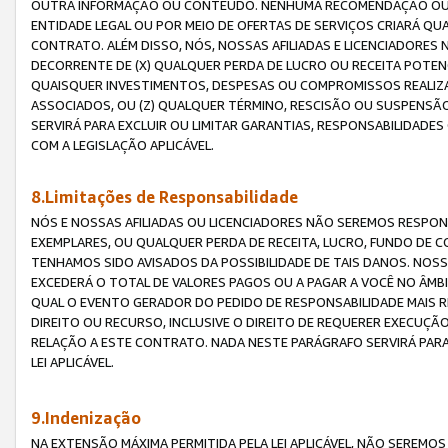
OUTRA INFORMAÇÃO OU CONTEÚDO. NENHUMA RECOMENDAÇÃO OU 
ENTIDADE LEGAL OU POR MEIO DE OFERTAS DE SERVIÇOS CRIARÁ Q
CONTRATO. ALÉM DISSO, NÓS, NOSSAS AFILIADAS E LICENCIADOR
DECORRENTE DE (X) QUALQUER PERDA DE LUCRO OU RECEITA POTENC
QUAISQUER INVESTIMENTOS, DESPESAS OU COMPROMISSOS REALIZ
ASSOCIADOS, OU (Z) QUALQUER TÉRMINO, RESCISÃO OU SUSPENSÃ
SERVIRÁ PARA EXCLUIR OU LIMITAR GARANTIAS, RESPONSABILIDADE
COM A LEGISLAÇÃO APLICÁVEL.
8.Limitações de Responsabilidade
NÓS E NOSSAS AFILIADAS OU LICENCIADORES NÃO SEREMOS RESPONS
EXEMPLARES, OU QUALQUER PERDA DE RECEITA, LUCRO, FUNDO DE 
TENHAMOS SIDO AVISADOS DA POSSIBILIDADE DE TAIS DANOS. NOS
EXCEDERÁ O TOTAL DE VALORES PAGOS OU A PAGAR A VOCÊ NO ÂM
QUAL O EVENTO GERADOR DO PEDIDO DE RESPONSABILIDADE MAIS 
DIREITO OU RECURSO, INCLUSIVE O DIREITO DE REQUERER EXECUÇÃ
RELAÇÃO A ESTE CONTRATO. NADA NESTE PARÁGRAFO SERVIRÁ PARA
LEI APLICÁVEL.
9.Indenização
NA EXTENSÃO MÁXIMA PERMITIDA PELA LEI APLICÁVEL, NÃO SEREM