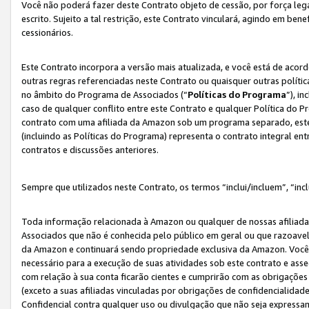
Você não poderá fazer deste Contrato objeto de cessão, por força le
escrito. Sujeito a tal restrição, este Contrato vinculará, agindo em be
cessionários.
Este Contrato incorpora a versão mais atualizada, e você está de acordo
outras regras referenciadas neste Contrato ou quaisquer outras políti
no âmbito do Programa de Associados (“
Políticas do Programa
”), i
caso de qualquer conflito entre este Contrato e qualquer Política do P
contrato com uma afiliada da Amazon sob um programa separado, este 
(incluindo as Políticas do Programa) representa o contrato integral en
contratos e discussões anteriores.
Sempre que utilizados neste Contrato, os termos “inclui/incluem”, “incl
Toda informação relacionada à Amazon ou qualquer de nossas afiliad
Associados que não é conhecida pelo público em geral ou que razoave
da Amazon e continuará sendo propriedade exclusiva da Amazon. Você
necessário para a execução de suas atividades sob este contrato e as
com relação à sua conta ficarão cientes e cumprirão com as obrigações
(exceto a suas afiliadas vinculadas por obrigações de confidencialida
Confidencial contra qualquer uso ou divulgação que não seja expressa