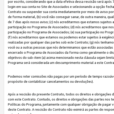
por escrito, considerando que a data efetiva dessa rescisão será após 
login em sua conta no Site de Associados e selecionando a opção fech
Contrato ou suspender sua conta imediatamente por meio de aviso por 
de forma material, (b) você não conseguir sanar, de outra maneira, qua
de 7 dias após nosso aviso; (c) nós acreditarmos que estamos sujeitos
participação no Programa de Associados; (d) nós acreditarmos que nos
participação no Programa de Associados; (e) sua participação no Progr
(f) nós acreditarmos que estamos ou podemos estar sujeitos à exigênc
realizadas por qualquer das partes sob este Contrato; (g) nós tenhamo
você ou a outras pessoas que nós determinamos que estão associadas 
encerrado o Programa de Associados da forma como geralmente o dispo
objetivos do sub-item (a) acima mencionado nesta cláusula sejam limit
Programa será considerada um descumprimento material a este Contr
Podemos reter comissões não pagas por um período de tempo razoável 
propósito de contabilizar cancelamentos ou devoluções).
Após a rescisão do presente Contrato, todos os direitos e obrigações d
com este Contrato. Contudo, os direitos e obrigações das partes nos te
Políticas do Programa, juntamente com qualquer obrigação de pagar va
deste Contrato. A rescisão do Contrato não eximirá as partes de respo