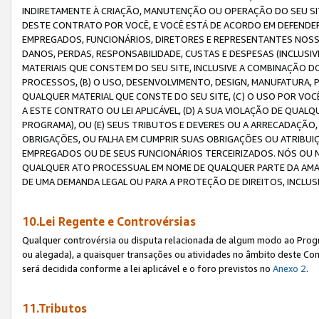
INDIRETAMENTE À CRIAÇÃO, MANUTENÇÃO OU OPERAÇÃO DO SEU SIT
DESTE CONTRATO POR VOCÊ, E VOCÊ ESTÁ DE ACORDO EM DEFENDER, 
EMPREGADOS, FUNCIONÁRIOS, DIRETORES E REPRESENTANTES NOSS
DANOS, PERDAS, RESPONSABILIDADE, CUSTAS E DESPESAS (INCLUSI
MATERIAIS QUE CONSTEM DO SEU SITE, INCLUSIVE A COMBINAÇÃO 
PROCESSOS, (B) O USO, DESENVOLVIMENTO, DESIGN, MANUFATURA,
QUALQUER MATERIAL QUE CONSTE DO SEU SITE, (C) O USO POR VOC
A ESTE CONTRATO OU LEI APLICÁVEL, (D) A SUA VIOLAÇÃO DE QU
PROGRAMA), OU (E) SEUS TRIBUTOS E DEVERES OU A ARRECADAÇÃO
OBRIGAÇÕES, OU FALHA EM CUMPRIR SUAS OBRIGAÇÕES OU ATRIBUIÇÕ
EMPREGADOS OU DE SEUS FUNCIONÁRIOS TERCEIRIZADOS. NÓS OU
QUALQUER ATO PROCESSUAL EM NOME DE QUALQUER PARTE DA AMAZO
DE UMA DEMANDA LEGAL OU PARA A PROTEÇÃO DE DIREITOS, INCLU
10.Lei Regente e Controvérsias
Qualquer controvérsia ou disputa relacionada de algum modo ao Progra
ou alegada), a quaisquer transações ou atividades no âmbito deste Con
será decidida conforme a lei aplicável e o foro previstos no
Anexo 2
.
11.Tributos