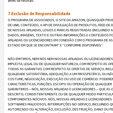
antes da rescisão.
7.Exclusão de Responsabilidade
O PROGRAMA DE ASSOCIADOS, O SITE DA AMAZON, QUAISQUER PROD
DE LINK, CONTEÚDO, A API DE DIVULGAÇÃO DE PRODUTOS, FEED D
DE NOSSAS AFILIADAS, LOGOS E MARCAS REGISTRADAS (INCLUINDO 
DADOS, IMAGENS, TEXTO E OUTRAS INFORMAÇÕES E CONTEÚDOS F
AFILIADAS OU LICENCIADORES EM CONEXÃO COM O PROGRAMA DE AS
ESTADO EM QUE SE ENCONTRAM” E “CONFORME DISPONÍVEIS”.
NÃO EMITIMOS, NEM NÓS NEM NOSSAS AFILIADAS OU LICENCIADORE
IMPLÍCITA, LEGAL OU DE QUALQUER NATUREZA, COM RESPEITO ÀS OF
TODAS AS GARANTIAS COM RESPEITO ÀS OFERTAS DE SERVIÇO, INCL
QUALIDADE SATISFATÓRIA, ADEQUAÇÃO A UM FIM ESPECÍFICO, OU N
COSTUME, NEGOCIAÇÃO, EXECUÇÃO OU USO DE COMÉRCIO. PODEREM
CARACTERÍSTICAS, FUNÇÕES, ESCOPO OU OPERAÇÃO DE QUALQUER 
GARANTIMOS – NÓS, NOSSAS AFILIADAS E LICENCIADORES – QUE A
DESCRITO, CONSISTENTEMENTE OU DE QUALQUER MODO PARTICULAR, 
COMPONENTES NOCIVOS. NÓS, NOSSAS AFILIADAS E LICENCIADORES 
SOFTWARES MALICIOSOS, INTERRUPÇÕES NO SERVIÇO, INCLUINDO Q
AUTORIZADO OU ALTERAÇÃO, EXCLUSÃO, DESTRUIÇÃO, DANO OU PE