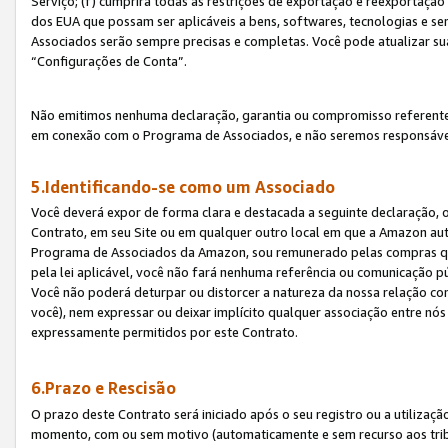
Serviço; (f) cumprirá todas as restrições de exportação e reexportaçã
dos EUA que possam ser aplicáveis a bens, softwares, tecnologias e s
Associados serão sempre precisas e completas. Você pode atualizar su
“Configurações de Conta”.
Não emitimos nenhuma declaração, garantia ou compromisso referente
em conexão com o Programa de Associados, e não seremos responsávei
5.Identificando-se como um Associado
Você deverá expor de forma clara e destacada a seguinte declaração, 
Contrato, em seu Site ou em qualquer outro local em que a Amazon aut
Programa de Associados da Amazon, sou remunerado pelas compras qual
pela lei aplicável, você não fará nenhuma referência ou comunicação p
Você não poderá deturpar ou distorcer a natureza da nossa relação com
você), nem expressar ou deixar implícito qualquer associação entre nó
expressamente permitidos por este Contrato.
6.Prazo e Rescisão
O prazo deste Contrato será iniciado após o seu registro ou a utilizaç
momento, com ou sem motivo (automaticamente e sem recurso aos tribuna