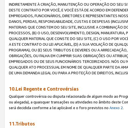
INDIRETAMENTE À CRIAÇÃO, MANUTENÇÃO OU OPERAÇÃO DO SEU SIT
DESTE CONTRATO POR VOCÊ, E VOCÊ ESTÁ DE ACORDO EM DEFENDER, 
EMPREGADOS, FUNCIONÁRIOS, DIRETORES E REPRESENTANTES NOSS
DANOS, PERDAS, RESPONSABILIDADE, CUSTAS E DESPESAS (INCLUSI
MATERIAIS QUE CONSTEM DO SEU SITE, INCLUSIVE A COMBINAÇÃO 
PROCESSOS, (B) O USO, DESENVOLVIMENTO, DESIGN, MANUFATURA,
QUALQUER MATERIAL QUE CONSTE DO SEU SITE, (C) O USO POR VOC
A ESTE CONTRATO OU LEI APLICÁVEL, (D) A SUA VIOLAÇÃO DE QU
PROGRAMA), OU (E) SEUS TRIBUTOS E DEVERES OU A ARRECADAÇÃO
OBRIGAÇÕES, OU FALHA EM CUMPRIR SUAS OBRIGAÇÕES OU ATRIBUIÇÕ
EMPREGADOS OU DE SEUS FUNCIONÁRIOS TERCEIRIZADOS. NÓS OU
QUALQUER ATO PROCESSUAL EM NOME DE QUALQUER PARTE DA AMAZO
DE UMA DEMANDA LEGAL OU PARA A PROTEÇÃO DE DIREITOS, INCLU
10.Lei Regente e Controvérsias
Qualquer controvérsia ou disputa relacionada de algum modo ao Progra
ou alegada), a quaisquer transações ou atividades no âmbito deste Con
será decidida conforme a lei aplicável e o foro previstos no
Anexo 2
.
11.Tributos