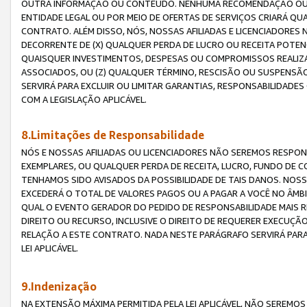
OUTRA INFORMAÇÃO OU CONTEÚDO. NENHUMA RECOMENDAÇÃO OU 
ENTIDADE LEGAL OU POR MEIO DE OFERTAS DE SERVIÇOS CRIARÁ Q
CONTRATO. ALÉM DISSO, NÓS, NOSSAS AFILIADAS E LICENCIADOR
DECORRENTE DE (X) QUALQUER PERDA DE LUCRO OU RECEITA POTENC
QUAISQUER INVESTIMENTOS, DESPESAS OU COMPROMISSOS REALIZ
ASSOCIADOS, OU (Z) QUALQUER TÉRMINO, RESCISÃO OU SUSPENSÃ
SERVIRÁ PARA EXCLUIR OU LIMITAR GARANTIAS, RESPONSABILIDADE
COM A LEGISLAÇÃO APLICÁVEL.
8.Limitações de Responsabilidade
NÓS E NOSSAS AFILIADAS OU LICENCIADORES NÃO SEREMOS RESPONS
EXEMPLARES, OU QUALQUER PERDA DE RECEITA, LUCRO, FUNDO DE 
TENHAMOS SIDO AVISADOS DA POSSIBILIDADE DE TAIS DANOS. NOS
EXCEDERÁ O TOTAL DE VALORES PAGOS OU A PAGAR A VOCÊ NO ÂM
QUAL O EVENTO GERADOR DO PEDIDO DE RESPONSABILIDADE MAIS 
DIREITO OU RECURSO, INCLUSIVE O DIREITO DE REQUERER EXECUÇÃ
RELAÇÃO A ESTE CONTRATO. NADA NESTE PARÁGRAFO SERVIRÁ PARA
LEI APLICÁVEL.
9.Indenização
NA EXTENSÃO MÁXIMA PERMITIDA PELA LEI APLICÁVEL, NÃO SEREM