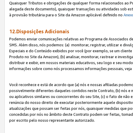
Quaisquer Tributos e obrigações de qualquer forma relacionados ao Pr
alegada deste documento), quaisquer transações ou atividades sob este
à provisão tributária para o Site da Amazon aplicável definido no
Anex
12.Disposições Adicionais
Podemos enviar comunicações relativas ao Programa de Associados de t
SMS. Além disso, nós podemos: (a) monitorar, registrar, utilizar e divu
Especiais e do Conteúdo exibidos por você (por exemplo, se um cliente
Produto no Site da Amazon), (b) analisar, monitorar, rastrear e investiga
distribuir e exibir, em nossos materiais educativos, seu logo e seu m
informações sobre como nós processamos informações pessoais, veja 
Você reconhece e está de acordo que (a) nós e nossas afiliadas podem
possivelmente diferentes daqueles contidos neste Contrato, (b) nós e 
ou aplicativos similares ou concorrentes do seu Site, (c) o fato de não
renúncia do nosso direito de executar posteriormente aquele dispositi
atualizações que possam ser feitas por nós, quaisquer medidas que p
concedidas por nós no âmbito deste Contrato podem ser feitas, tomada
por escrito pelo nosso representante autorizado.