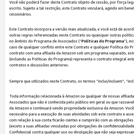
Você não poderá fazer deste Contrato objeto de cessão, por força le
escrito. Sujeito a tal restrição, este Contrato vinculará, agindo em be
cessionários.
Este Contrato incorpora a versão mais atualizada, e você está de acordo
outras regras referenciadas neste Contrato ou quaisquer outras políti
no âmbito do Programa de Associados (“
Políticas do Programa
”), i
caso de qualquer conflito entre este Contrato e qualquer Política do P
contrato com uma afiliada da Amazon sob um programa separado, este 
(incluindo as Políticas do Programa) representa o contrato integral en
contratos e discussões anteriores.
Sempre que utilizados neste Contrato, os termos “inclui/incluem”, “incl
Toda informação relacionada à Amazon ou qualquer de nossas afiliad
Associados que não é conhecida pelo público em geral ou que razoave
da Amazon e continuará sendo propriedade exclusiva da Amazon. Você
necessário para a execução de suas atividades sob este contrato e as
com relação à sua conta ficarão cientes e cumprirão com as obrigações
(exceto a suas afiliadas vinculadas por obrigações de confidencialida
Confidencial contra qualquer uso ou divulgação que não seja expressa