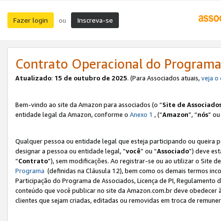
Fazer login
Inscreva-se
ou
Contrato Operacional do Programa
Atualizado
:
15 de outubro de 2025
. (Para Associados atuais,
veja o
Bem-vindo ao site da Amazon para associados (o “
Site de Associado
entidade legal da Amazon, conforme o
Anexo 1
, (“
Amazon
”, “
nós
” ou
Qualquer pessoa ou entidade legal que esteja participando ou queira 
designar a pessoa ou entidade legal, “
você
” ou “
Associado
”) deve es
“
Contrato
”), sem modificações. Ao registrar-se ou ao utilizar o Site
Programa
(definidas na Cláusula 12), bem como os demais termos inco
Participação do Programa de Associados, Licença de PI, Regulamento d
conteúdo que você publicar no site da Amazon.com.br deve obedecer à
clientes que sejam criadas, editadas ou removidas em troca de remuneraç