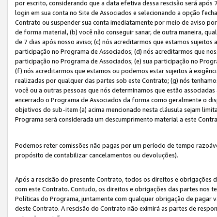
por escrito, considerando que a data efetiva dessa rescisão será após 
login em sua conta no Site de Associados e selecionando a opção fech
Contrato ou suspender sua conta imediatamente por meio de aviso por 
de forma material, (b) você não conseguir sanar, de outra maneira, qua
de 7 dias após nosso aviso; (c) nós acreditarmos que estamos sujeitos
participação no Programa de Associados; (d) nós acreditarmos que nos
participação no Programa de Associados; (e) sua participação no Progr
(f) nós acreditarmos que estamos ou podemos estar sujeitos à exigênc
realizadas por qualquer das partes sob este Contrato; (g) nós tenhamo
você ou a outras pessoas que nós determinamos que estão associadas 
encerrado o Programa de Associados da forma como geralmente o dispo
objetivos do sub-item (a) acima mencionado nesta cláusula sejam limit
Programa será considerada um descumprimento material a este Contr
Podemos reter comissões não pagas por um período de tempo razoável 
propósito de contabilizar cancelamentos ou devoluções).
Após a rescisão do presente Contrato, todos os direitos e obrigações d
com este Contrato. Contudo, os direitos e obrigações das partes nos te
Políticas do Programa, juntamente com qualquer obrigação de pagar va
deste Contrato. A rescisão do Contrato não eximirá as partes de respo