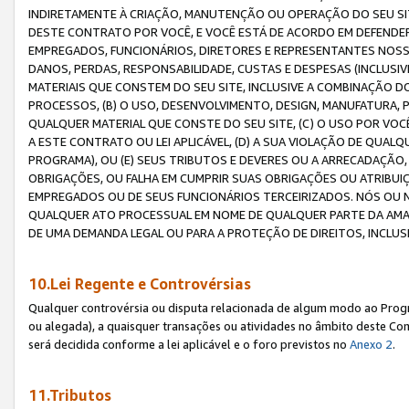
INDIRETAMENTE À CRIAÇÃO, MANUTENÇÃO OU OPERAÇÃO DO SEU SIT
DESTE CONTRATO POR VOCÊ, E VOCÊ ESTÁ DE ACORDO EM DEFENDER, 
EMPREGADOS, FUNCIONÁRIOS, DIRETORES E REPRESENTANTES NOSS
DANOS, PERDAS, RESPONSABILIDADE, CUSTAS E DESPESAS (INCLUSI
MATERIAIS QUE CONSTEM DO SEU SITE, INCLUSIVE A COMBINAÇÃO 
PROCESSOS, (B) O USO, DESENVOLVIMENTO, DESIGN, MANUFATURA,
QUALQUER MATERIAL QUE CONSTE DO SEU SITE, (C) O USO POR VOC
A ESTE CONTRATO OU LEI APLICÁVEL, (D) A SUA VIOLAÇÃO DE QU
PROGRAMA), OU (E) SEUS TRIBUTOS E DEVERES OU A ARRECADAÇÃO
OBRIGAÇÕES, OU FALHA EM CUMPRIR SUAS OBRIGAÇÕES OU ATRIBUIÇÕ
EMPREGADOS OU DE SEUS FUNCIONÁRIOS TERCEIRIZADOS. NÓS OU
QUALQUER ATO PROCESSUAL EM NOME DE QUALQUER PARTE DA AMAZO
DE UMA DEMANDA LEGAL OU PARA A PROTEÇÃO DE DIREITOS, INCLU
10.Lei Regente e Controvérsias
Qualquer controvérsia ou disputa relacionada de algum modo ao Progra
ou alegada), a quaisquer transações ou atividades no âmbito deste Con
será decidida conforme a lei aplicável e o foro previstos no
Anexo 2
.
11.Tributos