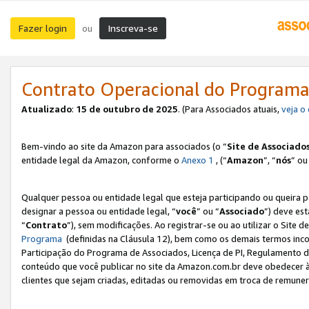
Fazer login
Inscreva-se
ou
Contrato Operacional do Programa
Atualizado
:
15 de outubro de 2025
. (Para Associados atuais,
veja o
Bem-vindo ao site da Amazon para associados (o “
Site de Associado
entidade legal da Amazon, conforme o
Anexo 1
, (“
Amazon
”, “
nós
” ou
Qualquer pessoa ou entidade legal que esteja participando ou queira 
designar a pessoa ou entidade legal, “
você
” ou “
Associado
”) deve es
“
Contrato
”), sem modificações. Ao registrar-se ou ao utilizar o Site
Programa
(definidas na Cláusula 12), bem como os demais termos inco
Participação do Programa de Associados, Licença de PI, Regulamento d
conteúdo que você publicar no site da Amazon.com.br deve obedecer à
clientes que sejam criadas, editadas ou removidas em troca de remuneraç