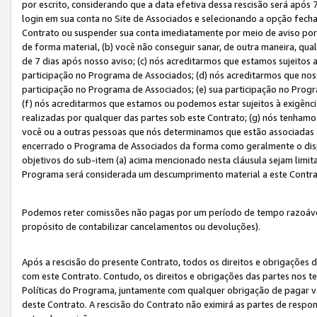
por escrito, considerando que a data efetiva dessa rescisão será após 
login em sua conta no Site de Associados e selecionando a opção fech
Contrato ou suspender sua conta imediatamente por meio de aviso por 
de forma material, (b) você não conseguir sanar, de outra maneira, qua
de 7 dias após nosso aviso; (c) nós acreditarmos que estamos sujeitos
participação no Programa de Associados; (d) nós acreditarmos que nos
participação no Programa de Associados; (e) sua participação no Progr
(f) nós acreditarmos que estamos ou podemos estar sujeitos à exigênc
realizadas por qualquer das partes sob este Contrato; (g) nós tenhamo
você ou a outras pessoas que nós determinamos que estão associadas 
encerrado o Programa de Associados da forma como geralmente o dispo
objetivos do sub-item (a) acima mencionado nesta cláusula sejam limit
Programa será considerada um descumprimento material a este Contr
Podemos reter comissões não pagas por um período de tempo razoável 
propósito de contabilizar cancelamentos ou devoluções).
Após a rescisão do presente Contrato, todos os direitos e obrigações d
com este Contrato. Contudo, os direitos e obrigações das partes nos te
Políticas do Programa, juntamente com qualquer obrigação de pagar va
deste Contrato. A rescisão do Contrato não eximirá as partes de respo