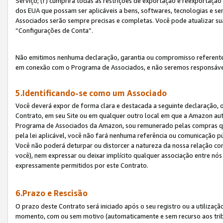
Serviço; (f) cumprirá todas as restrições de exportação e reexportaçã
dos EUA que possam ser aplicáveis a bens, softwares, tecnologias e s
Associados serão sempre precisas e completas. Você pode atualizar su
“Configurações de Conta”.
Não emitimos nenhuma declaração, garantia ou compromisso referente
em conexão com o Programa de Associados, e não seremos responsávei
5.Identificando-se como um Associado
Você deverá expor de forma clara e destacada a seguinte declaração, 
Contrato, em seu Site ou em qualquer outro local em que a Amazon aut
Programa de Associados da Amazon, sou remunerado pelas compras qual
pela lei aplicável, você não fará nenhuma referência ou comunicação p
Você não poderá deturpar ou distorcer a natureza da nossa relação com
você), nem expressar ou deixar implícito qualquer associação entre nó
expressamente permitidos por este Contrato.
6.Prazo e Rescisão
O prazo deste Contrato será iniciado após o seu registro ou a utilizaç
momento, com ou sem motivo (automaticamente e sem recurso aos tribuna