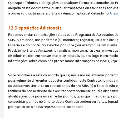
Quaisquer Tributos e obrigações de qualquer forma relacionados ao Pr
alegada deste documento), quaisquer transações ou atividades sob este
à provisão tributária para o Site da Amazon aplicável definido no
Anex
12.Disposições Adicionais
Podemos enviar comunicações relativas ao Programa de Associados de t
SMS. Além disso, nós podemos: (a) monitorar, registrar, utilizar e divu
Especiais e do Conteúdo exibidos por você (por exemplo, se um cliente
Produto no Site da Amazon), (b) analisar, monitorar, rastrear e investiga
distribuir e exibir, em nossos materiais educativos, seu logo e seu m
informações sobre como nós processamos informações pessoais, veja 
Você reconhece e está de acordo que (a) nós e nossas afiliadas podem
possivelmente diferentes daqueles contidos neste Contrato, (b) nós e 
ou aplicativos similares ou concorrentes do seu Site, (c) o fato de não
renúncia do nosso direito de executar posteriormente aquele dispositi
atualizações que possam ser feitas por nós, quaisquer medidas que p
concedidas por nós no âmbito deste Contrato podem ser feitas, tomada
por escrito pelo nosso representante autorizado.