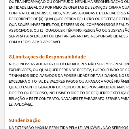
OUTRA INFORMAÇÃO OU CONTEÚDO. NENHUMA RECOMENDAÇÃO OU 
ENTIDADE LEGAL OU POR MEIO DE OFERTAS DE SERVIÇOS CRIARÁ Q
CONTRATO. ALÉM DISSO, NÓS, NOSSAS AFILIADAS E LICENCIADOR
DECORRENTE DE (X) QUALQUER PERDA DE LUCRO OU RECEITA POTENC
QUAISQUER INVESTIMENTOS, DESPESAS OU COMPROMISSOS REALIZ
ASSOCIADOS, OU (Z) QUALQUER TÉRMINO, RESCISÃO OU SUSPENSÃ
SERVIRÁ PARA EXCLUIR OU LIMITAR GARANTIAS, RESPONSABILIDADE
COM A LEGISLAÇÃO APLICÁVEL.
8.Limitações de Responsabilidade
NÓS E NOSSAS AFILIADAS OU LICENCIADORES NÃO SEREMOS RESPONS
EXEMPLARES, OU QUALQUER PERDA DE RECEITA, LUCRO, FUNDO DE 
TENHAMOS SIDO AVISADOS DA POSSIBILIDADE DE TAIS DANOS. NOS
EXCEDERÁ O TOTAL DE VALORES PAGOS OU A PAGAR A VOCÊ NO ÂM
QUAL O EVENTO GERADOR DO PEDIDO DE RESPONSABILIDADE MAIS 
DIREITO OU RECURSO, INCLUSIVE O DIREITO DE REQUERER EXECUÇÃ
RELAÇÃO A ESTE CONTRATO. NADA NESTE PARÁGRAFO SERVIRÁ PARA
LEI APLICÁVEL.
9.Indenização
NA EXTENSÃO MÁXIMA PERMITIDA PELA LEI APLICÁVEL, NÃO SEREM