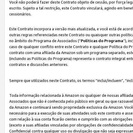
Você não poderá fazer deste Contrato objeto de cessão, por força le
escrito. Sujeito a tal restrição, este Contrato vinculará, agindo em be
cessionários.
Este Contrato incorpora a versão mais atualizada, e você está de acordo
outras regras referenciadas neste Contrato ou quaisquer outras políti
no âmbito do Programa de Associados (“
Políticas do Programa
”), i
caso de qualquer conflito entre este Contrato e qualquer Política do P
contrato com uma afiliada da Amazon sob um programa separado, este 
(incluindo as Políticas do Programa) representa o contrato integral en
contratos e discussões anteriores.
Sempre que utilizados neste Contrato, os termos “inclui/incluem”, “incl
Toda informação relacionada à Amazon ou qualquer de nossas afiliad
Associados que não é conhecida pelo público em geral ou que razoave
da Amazon e continuará sendo propriedade exclusiva da Amazon. Você
necessário para a execução de suas atividades sob este contrato e as
com relação à sua conta ficarão cientes e cumprirão com as obrigações
(exceto a suas afiliadas vinculadas por obrigações de confidencialida
Confidencial contra qualquer uso ou divulgação que não seja expressa