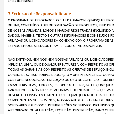
antes da rescisão.
7.Exclusão de Responsabilidade
O PROGRAMA DE ASSOCIADOS, O SITE DA AMAZON, QUAISQUER PROD
DE LINK, CONTEÚDO, A API DE DIVULGAÇÃO DE PRODUTOS, FEED D
DE NOSSAS AFILIADAS, LOGOS E MARCAS REGISTRADAS (INCLUINDO 
DADOS, IMAGENS, TEXTO E OUTRAS INFORMAÇÕES E CONTEÚDOS F
AFILIADAS OU LICENCIADORES EM CONEXÃO COM O PROGRAMA DE AS
ESTADO EM QUE SE ENCONTRAM” E “CONFORME DISPONÍVEIS”.
NÃO EMITIMOS, NEM NÓS NEM NOSSAS AFILIADAS OU LICENCIADORE
IMPLÍCITA, LEGAL OU DE QUALQUER NATUREZA, COM RESPEITO ÀS OF
TODAS AS GARANTIAS COM RESPEITO ÀS OFERTAS DE SERVIÇO, INCL
QUALIDADE SATISFATÓRIA, ADEQUAÇÃO A UM FIM ESPECÍFICO, OU N
COSTUME, NEGOCIAÇÃO, EXECUÇÃO OU USO DE COMÉRCIO. PODEREM
CARACTERÍSTICAS, FUNÇÕES, ESCOPO OU OPERAÇÃO DE QUALQUER 
GARANTIMOS – NÓS, NOSSAS AFILIADAS E LICENCIADORES – QUE A
DESCRITO, CONSISTENTEMENTE OU DE QUALQUER MODO PARTICULAR, 
COMPONENTES NOCIVOS. NÓS, NOSSAS AFILIADAS E LICENCIADORES 
SOFTWARES MALICIOSOS, INTERRUPÇÕES NO SERVIÇO, INCLUINDO Q
AUTORIZADO OU ALTERAÇÃO, EXCLUSÃO, DESTRUIÇÃO, DANO OU PE