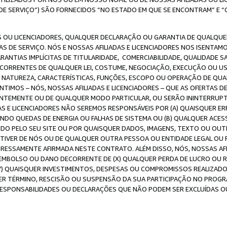
DE SERVIÇO”) SÃO FORNECIDOS “NO ESTADO EM QUE SE ENCONTRAM” E “
 OU LICENCIADORES, QUALQUER DECLARAÇÃO OU GARANTIA DE QUALQUER T
S DE SERVIÇO. NÓS E NOSSAS AFILIADAS E LICENCIADORES NOS ISENTAM
ANTIAS IMPLÍCITAS DE TITULARIDADE, COMERCIABILIDADE, QUALIDADE SA
ECORRENTES DE QUALQUER LEI, COSTUME, NEGOCIAÇÃO, EXECUÇÃO OU 
A NATUREZA, CARACTERÍSTICAS, FUNÇÕES, ESCOPO OU OPERAÇÃO DE QUA
IMOS – NÓS, NOSSAS AFILIADAS E LICENCIADORES – QUE AS OFERTAS D
EMENTE OU DE QUALQUER MODO PARTICULAR, OU SERÃO ININTERRUPTAS, 
S E LICENCIADORES NÃO SEREMOS RESPONSÁVEIS POR (A) QUAISQUER ERR
UINDO QUEDAS DE ENERGIA OU FALHAS DE SISTEMA OU (B) QUALQUER AC
IDO PELO SEU SITE OU POR QUAISQUER DADOS, IMAGENS, TEXTO OU O
VER DE NÓS OU DE QUALQUER OUTRA PESSOA OU ENTIDADE LEGAL OU PO
ESSAMENTE AFIRMADA NESTE CONTRATO. ALÉM DISSO, NÓS, NOSSAS AFI
MBOLSO OU DANO DECORRENTE DE (X) QUALQUER PERDA DE LUCRO OU RE
(Y) QUAISQUER INVESTIMENTOS, DESPESAS OU COMPROMISSOS REALIZAD
ER TÉRMINO, RESCISÃO OU SUSPENSÃO DA SUA PARTICIPAÇÃO NO PROGR
, RESPONSABILIDADES OU DECLARAÇÕES QUE NÃO PODEM SER EXCLUÍDAS O