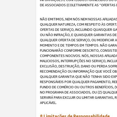
DE ASSOCIADOS (COLETIVAMENTE AS “OFERTAS 
NÃO EMITIMOS, NEM NÓS NEM NOSSAS AFILIADAS
QUALQUER NATUREZA, COM RESPEITO ÀS OFERTA
OFERTAS DE SERVIÇO, INCLUINDO QUAISQUER GAR
OU NÃO INFRAÇÃO, E QUAISQUER GARANTIAS D
QUALQUER OFERTA DE SERVIÇO, OU MODIFICAR 
MOMENTO E DE TEMPOS EM TEMPOS. NÃO GARANT
FUNCIONARÃO CONFORME DESCRITO, CONSISTENT
COMPONENTES NOCIVOS. NÓS, NOSSAS AFILIADA
MALICIOSOS, INTERRUPÇÕES NO SERVIÇO, INCL
EXCLUSÃO, DESTRUIÇÃO, DANO OU PERDA SOFR
RECOMENDAÇÃO OU INFORMAÇÃO QUE VOCÊ OBTI
QUALQUER GARANTIA QUE NÃO TENHA SIDO EXPR
RESPONSÁVEIS POR QUALQUER PAGAMENTO, REE
FUNDO DE COMÉRCIO OU OUTROS BENEFÍCIOS, 
NO PROGRAMA DE ASSOCIADOS, OU (Z) QUALQU
SERVIRÁ PARA EXCLUIR OU LIMITAR GARANTIAS
APLICÁVEL.
8.Limitações de Responsabilidade