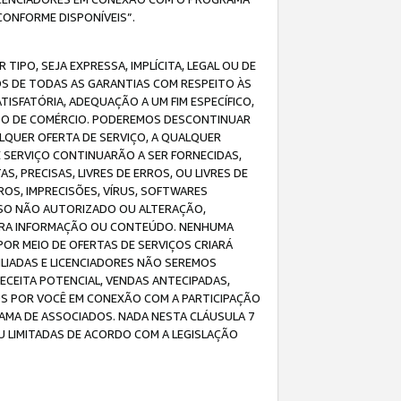
CONFORME DISPONÍVEIS”.
IPO, SEJA EXPRESSA, IMPLÍCITA, LEGAL OU DE
OS DE TODAS AS GARANTIAS COM RESPEITO ÀS
TISFATÓRIA, ADEQUAÇÃO A UM FIM ESPECÍFICO,
USO DE COMÉRCIO. PODEREMOS DESCONTINUAR
LQUER OFERTA DE SERVIÇO, A QUALQUER
E SERVIÇO CONTINUARÃO A SER FORNECIDAS,
PRECISAS, LIVRES DE ERROS, OU LIVRES DE
OS, IMPRECISÕES, VÍRUS, SOFTWARES
ESSO NÃO AUTORIZADO OU ALTERAÇÃO,
UTRA INFORMAÇÃO OU CONTEÚDO. NENHUMA
R MEIO DE OFERTAS DE SERVIÇOS CRIARÁ
LIADAS E LICENCIADORES NÃO SEREMOS
CEITA POTENCIAL, VENDAS ANTECIPADAS,
OS POR VOCÊ EM CONEXÃO COM A PARTICIPAÇÃO
AMA DE ASSOCIADOS. NADA NESTA CLÁUSULA 7
U LIMITADAS DE ACORDO COM A LEGISLAÇÃO