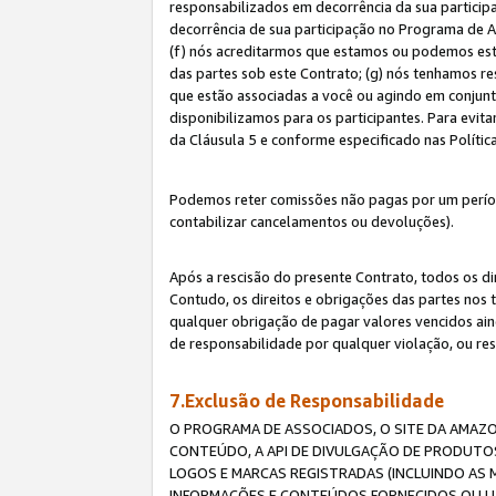
responsabilizados em decorrência da sua particip
decorrência de sua participação no Programa de As
(f) nós acreditarmos que estamos ou podemos esta
das partes sob este Contrato; (g) nós tenhamos r
que estão associadas a você ou agindo em conjun
disponibilizamos para os participantes. Para evit
da Cláusula 5 e conforme especificado nas Políti
Podemos reter comissões não pagas por um períod
contabilizar cancelamentos ou devoluções).
Após a rescisão do presente Contrato, todos os di
Contudo, os direitos e obrigações das partes nos 
qualquer obrigação de pagar valores vencidos ain
de responsabilidade por qualquer violação, ou re
7.Exclusão de Responsabilidade
O PROGRAMA DE ASSOCIADOS, O SITE DA AMAZO
CONTEÚDO, A API DE DIVULGAÇÃO DE PRODUTOS
LOGOS E MARCAS REGISTRADAS (INCLUINDO AS 
INFORMAÇÕES E CONTEÚDOS FORNECIDOS OU UT