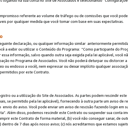
s logando na sua conta no Site de Associados e selecionando “Configuraçõe
ompromisso referente ao volume de tráfego ou de comissões que você pode
eis por qualquer medida que você tomar com base em suas expectativas.
do
eguinte declaração, ou qualquer informação similar anteriormente permitid
ocê a exibir ou utilizar o Conteúdo do Programa: “Como participante do P
 essa informação, salvo quando outra seja exigida pela lei aplicável, você
cipação no Programa de Associados. Você não poderá deturpar ou distorcer a
ínio ou endosso a você), nem expressar ou deixar implícito qualquer associaç
permitidos por este Contrato.
egistro ou a utilização do Site de Associados. As partes podem rescindir e
s, se permitido pela lei aplicável), fornecendo à outra parte um aviso de r
do envio do aviso. Você pode enviar um aviso de rescisão fazendo login em s
a”. Além disso, podemos rescindir este Contrato ou suspender sua conta im
mprir este Contrato de forma material, (b) você não conseguir sanar, de out
) dentro de 7 dias após nosso aviso; (c) nós acreditarmos que estamos sujei