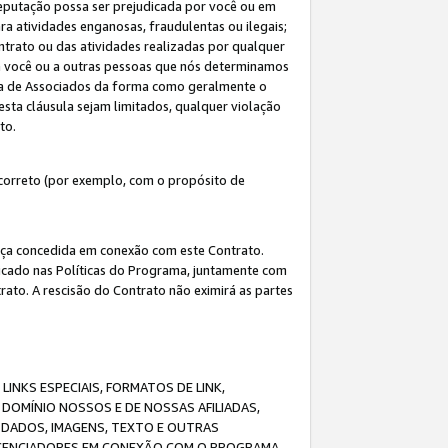
eputação possa ser prejudicada por você ou em
a atividades enganosas, fraudulentas ou ilegais;
ntrato ou das atividades realizadas por qualquer
 a você ou a outras pessoas que nós determinamos
ma de Associados da forma como geralmente o
esta cláusula sejam limitados, qualquer violação
ato.
correto (por exemplo, com o propósito de
cença concedida em conexão com este Contrato.
ificado nas Políticas do Programa, juntamente com
ato. A rescisão do Contrato não eximirá as partes
NKS ESPECIAIS, FORMATOS DE LINK,
DOMÍNIO NOSSOS E DE NOSSAS AFILIADAS,
 DADOS, IMAGENS, TEXTO E OUTRAS
ICENCIADORES EM CONEXÃO COM O PROGRAMA