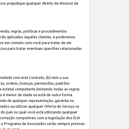
 isso prejudique qualquer direito da Amazon de
enda, regras, políticas e procedimentos
erão aplicados àqueles clientes, e poderemos
tre em contato com você para tratar de um
azon para tratar eventuais questões relacionadas
rmidade com este Contrato, (b) nem a sua
as, ordens, licenças, permissões, padrões
de estatal competente (incluindo todas as regras
ão é menor de idade ou está de outra forma
ende de qualquer representação, garantia ou
ados ou utilizar qualquer Oferta de Serviço se
do país no qual você está utilizando qualquer
exportação compatíveis com a legislação dos EUA
om o Programa de Associados serão sempre precisas