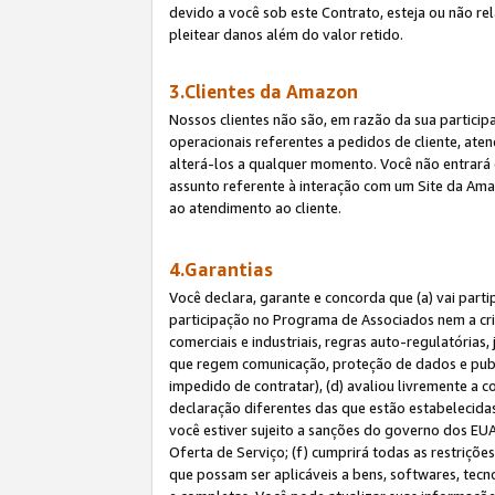
devido a você sob este Contrato, esteja ou não r
pleitear danos além do valor retido.
3.Clientes da Amazon
Nossos clientes não são, em razão da sua particip
operacionais referentes a pedidos de cliente, ate
alterá-los a qualquer momento. Você não entrará 
assunto referente à interação com um Site da Amaz
ao atendimento ao cliente.
4.Garantias
Você declara, garante e concorda que (a) vai part
participação no Programa de Associados nem a cria
comerciais e industriais, regras auto-regulatórias
que regem comunicação, proteção de dados e public
impedido de contratar), (d) avaliou livremente a
declaração diferentes das que estão estabelecidas
você estiver sujeito a sanções do governo dos EU
Oferta de Serviço; (f) cumprirá todas as restriçõ
que possam ser aplicáveis a bens, softwares, tec