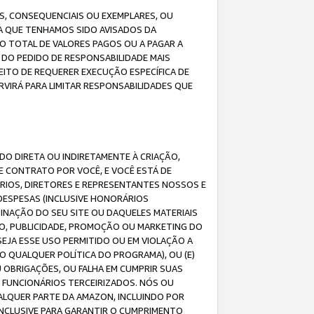
IS, CONSEQUENCIAIS OU EXEMPLARES, OU
DA QUE TENHAMOS SIDO AVISADOS DA
O TOTAL DE VALORES PAGOS OU A PAGAR A
DO PEDIDO DE RESPONSABILIDADE MAIS
EITO DE REQUERER EXECUÇÃO ESPECÍFICA DE
VIRÁ PARA LIMITAR RESPONSABILIDADES QUE
DO DIRETA OU INDIRETAMENTE À CRIAÇÃO,
E CONTRATO POR VOCÊ, E VOCÊ ESTÁ DE
ÁRIOS, DIRETORES E REPRESENTANTES NOSSOS E
DESPESAS (INCLUSIVE HONORÁRIOS
BINAÇÃO DO SEU SITE OU DAQUELES MATERIAIS
O, PUBLICIDADE, PROMOÇÃO OU MARKETING DO
SEJA ESSE USO PERMITIDO OU EM VIOLAÇÃO A
O QUALQUER POLÍTICA DO PROGRAMA), OU (E)
 OBRIGAÇÕES, OU FALHA EM CUMPRIR SUAS
S FUNCIONÁRIOS TERCEIRIZADOS. NÓS OU
LQUER PARTE DA AMAZON, INCLUINDO POR
 INCLUSIVE PARA GARANTIR O CUMPRIMENTO