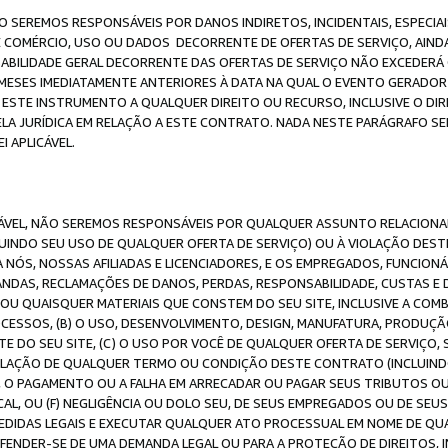
O SEREMOS RESPONSÁVEIS POR DANOS INDIRETOS, INCIDENTAIS, ESPECIA
E COMÉRCIO, USO OU DADOS DECORRENTE DE OFERTAS DE SERVIÇO, AIN
SABILIDADE GERAL DECORRENTE DAS OFERTAS DE SERVIÇO NÃO EXCEDERÁ 
ESES IMEDIATAMENTE ANTERIORES À DATA NA QUAL O EVENTO GERADOR 
 ESTE INSTRUMENTO A QUALQUER DIREITO OU RECURSO, INCLUSIVE O DIR
 JURÍDICA EM RELAÇÃO A ESTE CONTRATO. NADA NESTE PARÁGRAFO SER
 APLICÁVEL.
ICÁVEL, NÃO SEREMOS RESPONSÁVEIS POR QUALQUER ASSUNTO RELACIONA
INDO SEU USO DE QUALQUER OFERTA DE SERVIÇO) OU À VIOLAÇÃO DEST
 NÓS, NOSSAS AFILIADAS E LICENCIADORES, E OS EMPREGADOS, FUNCION
ANDAS, RECLAMAÇÕES DE DANOS, PERDAS, RESPONSABILIDADE, CUSTAS E 
E OU QUAISQUER MATERIAIS QUE CONSTEM DO SEU SITE, INCLUSIVE A COM
ESSOS, (B) O USO, DESENVOLVIMENTO, DESIGN, MANUFATURA, PRODUÇÃ
E DO SEU SITE, (C) O USO POR VOCÊ DE QUALQUER OFERTA DE SERVIÇO, 
 VIOLAÇÃO DE QUALQUER TERMO OU CONDIÇÃO DESTE CONTRATO (INCLUIND
 O PAGAMENTO OU A FALHA EM ARRECADAR OU PAGAR SEUS TRIBUTOS OU
AL, OU (F) NEGLIGÊNCIA OU DOLO SEU, DE SEUS EMPREGADOS OU DE SEU
IDAS LEGAIS E EXECUTAR QUALQUER ATO PROCESSUAL EM NOME DE QUA
DEFENDER-SE DE UMA DEMANDA LEGAL OU PARA A PROTEÇÃO DE DIREITOS,