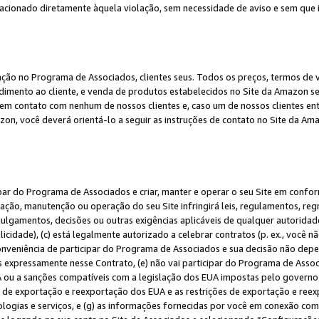
elacionado diretamente àquela violação, sem necessidade de aviso e sem que
ação no Programa de Associados, clientes seus. Todos os preços, termos de v
ndimento ao cliente, e venda de produtos estabelecidos no Site da Amazon s
em contato com nenhum de nossos clientes e, caso um de nossos clientes en
on, você deverá orientá-lo a seguir as instruções de contato no Site da Am
ipar do Programa de Associados e criar, manter e operar o seu Site em confo
ção, manutenção ou operação do seu Site infringirá leis, regulamentos, regr
, julgamentos, decisões ou outras exigências aplicáveis de qualquer autorida
idade), (c) está legalmente autorizado a celebrar contratos (p. ex., você n
 conveniência de participar do Programa de Associados e sua decisão não dep
 expressamente nesse Contrato, (e) não vai participar do Programa de Associ
A ou a sanções compatíveis com a legislação dos EUA impostas pelo governo 
es de exportação e reexportação dos EUA e as restrições de exportação e re
nologias e serviços, e (g) as informações fornecidas por você em conexão c