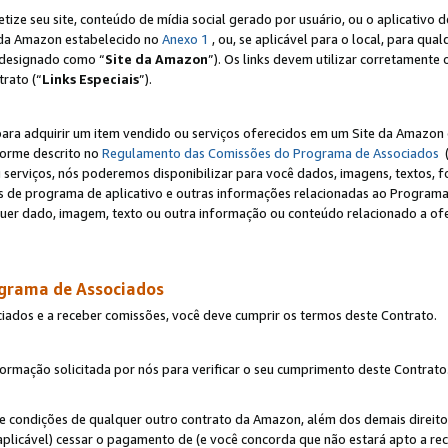
e seu site, conteúdo de mídia social gerado por usuário, ou o aplicativo d
e da Amazon estabelecido no
Anexo 1
, ou, se aplicável para o local, para qua
designado como “
Site da Amazon
”). Os links devem utilizar corretamente 
rato (“
Links Especiais
”).
para adquirir um item vendido ou serviços oferecidos em um Site da Amazon 
forme descrito no
Regulamento das Comissões do Programa de Associados
(
 serviços, nós poderemos disponibilizar para você dados, imagens, textos, fo
ces de programa de aplicativo e outras informações relacionadas ao Programa
uer dado, imagem, texto ou outra informação ou conteúdo relacionado a ofe
ograma de Associados
ciados e a receber comissões, você deve cumprir os termos deste Contrato.
rmação solicitada por nós para verificar o seu cumprimento deste Contrato
 e condições de qualquer outro contrato da Amazon, além dos demais direito
 aplicável) cessar o pagamento de (e você concorda que não estará apto a r