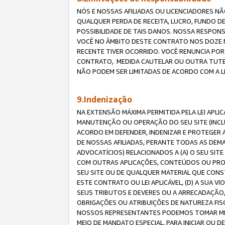
NÓS E NOSSAS AFILIADAS OU LICENCIADORES NÃ
QUALQUER PERDA DE RECEITA, LUCRO, FUNDO D
POSSIBILIDADE DE TAIS DANOS. NOSSA RESPON
VOCÊ NO ÂMBITO DESTE CONTRATO NOS DOZE M
RECENTE TIVER OCORRIDO. VOCÊ RENUNCIA POR
CONTRATO, MEDIDA CAUTELAR OU OUTRA TUTELA
NÃO PODEM SER LIMITADAS DE ACORDO COM A LEI
9.Indenização
NA EXTENSÃO MÁXIMA PERMITIDA PELA LEI APL
MANUTENÇÃO OU OPERAÇÃO DO SEU SITE (INCLU
ACORDO EM DEFENDER, INDENIZAR E PROTEGER A
DE NOSSAS AFILIADAS, PERANTE TODAS AS DEM
ADVOCATÍCIOS) RELACIONADOS A (A) O SEU SIT
COM OUTRAS APLICAÇÕES, CONTEÚDOS OU PROC
SEU SITE OU DE QUALQUER MATERIAL QUE CONST
ESTE CONTRATO OU LEI APLICÁVEL, (D) A SUA
SEUS TRIBUTOS E DEVERES OU A ARRECADAÇÃO,
OBRIGAÇÕES OU ATRIBUIÇÕES DE NATUREZA FISC
NOSSOS REPRESENTANTES PODEMOS TOMAR MED
MEIO DE MANDATO ESPECIAL, PARA INICIAR OU 