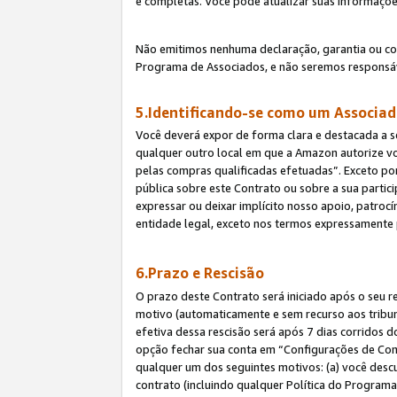
e completas. Você pode atualizar suas informaçõe
Não emitimos nenhuma declaração, garantia ou c
Programa de Associados, e não seremos responsáv
5.Identificando-se como um Associa
Você deverá expor de forma clara e destacada a s
qualquer outro local em que a Amazon autorize v
pelas compras qualificadas efetuadas”. Exceto por
pública sobre este Contrato ou sobre a sua parti
expressar ou deixar implícito nosso apoio, patroc
entidade legal, exceto nos termos expressamente 
6.Prazo e Rescisão
O prazo deste Contrato será iniciado após o seu r
motivo (automaticamente e sem recurso aos tribunai
efetiva dessa rescisão será após 7 dias corridos 
opção fechar sua conta em “Configurações de Cont
qualquer um dos seguintes motivos: (a) você descu
contrato (incluindo qualquer Política do Programa