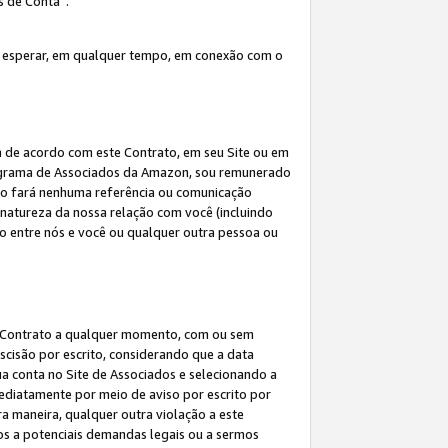
s de Conta”.
 esperar, em qualquer tempo, em conexão com o
a de acordo com este Contrato, em seu Site ou em
rograma de Associados da Amazon, sou remunerado
 não fará nenhuma referência ou comunicação
 natureza da nossa relação com você (incluindo
ão entre nós e você ou qualquer outra pessoa ou
ste Contrato a qualquer momento, com ou sem
escisão por escrito, considerando que a data
ua conta no Site de Associados e selecionando a
ediatamente por meio de aviso por escrito por
ra maneira, qualquer outra violação a este
tos a potenciais demandas legais ou a sermos