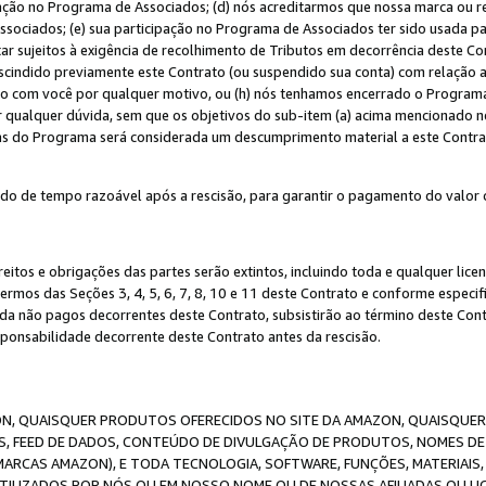
ação no Programa de Associados; (d) nós acreditarmos que nossa marca ou r
sociados; (e) sua participação no Programa de Associados ter sido usada par
r sujeitos à exigência de recolhimento de Tributos em decorrência deste Co
escindido previamente este Contrato (ou suspendido sua conta) com relação
to com você por qualquer motivo, ou (h) nós tenhamos encerrado o Progra
ar qualquer dúvida, sem que os objetivos do sub-item (a) acima mencionado n
cas do Programa será considerada um descumprimento material a este Contr
o de tempo razoável após a rescisão, para garantir o pagamento do valor 
reitos e obrigações das partes serão extintos, incluindo toda e qualquer li
termos das Seções 3, 4, 5, 6, 7, 8, 10 e 11 deste Contrato e conforme espec
da não pagos decorrentes deste Contrato, subsistirão ao término deste Contr
sponsabilidade decorrente deste Contrato antes da rescisão.
N, QUAISQUER PRODUTOS OFERECIDOS NO SITE DA AMAZON, QUAISQUER LI
, FEED DE DADOS, CONTEÚDO DE DIVULGAÇÃO DE PRODUTOS, NOMES DE 
MARCAS AMAZON), E TODA TECNOLOGIA, SOFTWARE, FUNÇÕES, MATERIAIS,
ILIZADOS POR NÓS OU EM NOSSO NOME OU DE NOSSAS AFILIADAS OU L