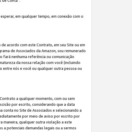
s de Conta”.
 esperar, em qualquer tempo, em conexão com o
a de acordo com este Contrato, em seu Site ou em
rograma de Associados da Amazon, sou remunerado
 não fará nenhuma referência ou comunicação
 natureza da nossa relação com você (incluindo
ão entre nós e você ou qualquer outra pessoa ou
ste Contrato a qualquer momento, com ou sem
escisão por escrito, considerando que a data
ua conta no Site de Associados e selecionando a
ediatamente por meio de aviso por escrito por
ra maneira, qualquer outra violação a este
tos a potenciais demandas legais ou a sermos