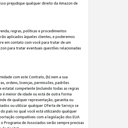
 isso prejudique qualquer direito da Amazon de
enda, regras, políticas e procedimentos
erão aplicados àqueles clientes, e poderemos
tre em contato com você para tratar de um
azon para tratar eventuais questões relacionadas
rmidade com este Contrato, (b) nem a sua
as, ordens, licenças, permissões, padrões
de estatal competente (incluindo todas as regras
ão é menor de idade ou está de outra forma
ende de qualquer representação, garantia ou
ados ou utilizar qualquer Oferta de Serviço se
do país no qual você está utilizando qualquer
exportação compatíveis com a legislação dos EUA
om o Programa de Associados serão sempre precisas