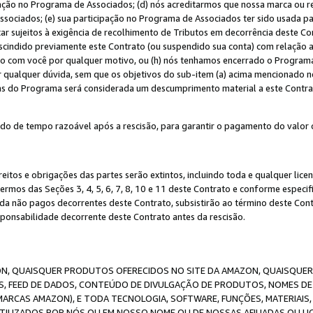
ação no Programa de Associados; (d) nós acreditarmos que nossa marca ou r
sociados; (e) sua participação no Programa de Associados ter sido usada par
r sujeitos à exigência de recolhimento de Tributos em decorrência deste Co
escindido previamente este Contrato (ou suspendido sua conta) com relação
to com você por qualquer motivo, ou (h) nós tenhamos encerrado o Progra
ar qualquer dúvida, sem que os objetivos do sub-item (a) acima mencionado n
cas do Programa será considerada um descumprimento material a este Contr
o de tempo razoável após a rescisão, para garantir o pagamento do valor 
reitos e obrigações das partes serão extintos, incluindo toda e qualquer li
termos das Seções 3, 4, 5, 6, 7, 8, 10 e 11 deste Contrato e conforme espec
da não pagos decorrentes deste Contrato, subsistirão ao término deste Contr
sponsabilidade decorrente deste Contrato antes da rescisão.
N, QUAISQUER PRODUTOS OFERECIDOS NO SITE DA AMAZON, QUAISQUER LI
, FEED DE DADOS, CONTEÚDO DE DIVULGAÇÃO DE PRODUTOS, NOMES DE 
MARCAS AMAZON), E TODA TECNOLOGIA, SOFTWARE, FUNÇÕES, MATERIAIS,
ILIZADOS POR NÓS OU EM NOSSO NOME OU DE NOSSAS AFILIADAS OU L