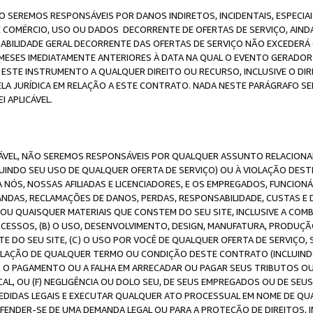
O SEREMOS RESPONSÁVEIS POR DANOS INDIRETOS, INCIDENTAIS, ESPECIA
E COMÉRCIO, USO OU DADOS DECORRENTE DE OFERTAS DE SERVIÇO, AIN
SABILIDADE GERAL DECORRENTE DAS OFERTAS DE SERVIÇO NÃO EXCEDERÁ 
ESES IMEDIATAMENTE ANTERIORES À DATA NA QUAL O EVENTO GERADOR 
 ESTE INSTRUMENTO A QUALQUER DIREITO OU RECURSO, INCLUSIVE O DIR
 JURÍDICA EM RELAÇÃO A ESTE CONTRATO. NADA NESTE PARÁGRAFO SER
 APLICÁVEL.
ICÁVEL, NÃO SEREMOS RESPONSÁVEIS POR QUALQUER ASSUNTO RELACIONA
INDO SEU USO DE QUALQUER OFERTA DE SERVIÇO) OU À VIOLAÇÃO DEST
 NÓS, NOSSAS AFILIADAS E LICENCIADORES, E OS EMPREGADOS, FUNCION
ANDAS, RECLAMAÇÕES DE DANOS, PERDAS, RESPONSABILIDADE, CUSTAS E 
E OU QUAISQUER MATERIAIS QUE CONSTEM DO SEU SITE, INCLUSIVE A COM
ESSOS, (B) O USO, DESENVOLVIMENTO, DESIGN, MANUFATURA, PRODUÇÃ
E DO SEU SITE, (C) O USO POR VOCÊ DE QUALQUER OFERTA DE SERVIÇO, 
 VIOLAÇÃO DE QUALQUER TERMO OU CONDIÇÃO DESTE CONTRATO (INCLUIND
 O PAGAMENTO OU A FALHA EM ARRECADAR OU PAGAR SEUS TRIBUTOS OU
AL, OU (F) NEGLIGÊNCIA OU DOLO SEU, DE SEUS EMPREGADOS OU DE SEU
IDAS LEGAIS E EXECUTAR QUALQUER ATO PROCESSUAL EM NOME DE QUA
DEFENDER-SE DE UMA DEMANDA LEGAL OU PARA A PROTEÇÃO DE DIREITOS,