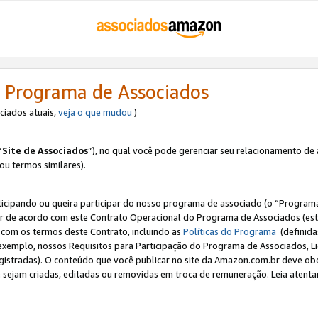
 Programa de Associados
ociados atuais,
veja o que mudou
)
“
Site de Associados
”), no qual você pode gerenciar seu relacionamento de 
 ou termos similares).
ticipando ou queira participar do nosso programa de associado (o “Programa
ar de acordo com este Contrato Operacional do Programa de Associados (est
a com os termos deste Contrato, incluindo as
Políticas do Programa
(definida
 exemplo, nossos Requisitos para Participação do Programa de Associados, 
egistradas). O conteúdo que você publicar no site da Amazon.com.br deve o
e sejam criadas, editadas ou removidas em troca de remuneração. Leia atentam