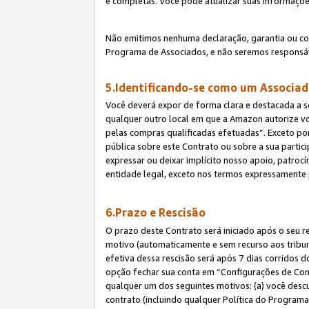
e completas. Você pode atualizar suas informaçõe
Não emitimos nenhuma declaração, garantia ou c
Programa de Associados, e não seremos responsáv
5.Identificando-se como um Associa
Você deverá expor de forma clara e destacada a s
qualquer outro local em que a Amazon autorize v
pelas compras qualificadas efetuadas”. Exceto por
pública sobre este Contrato ou sobre a sua parti
expressar ou deixar implícito nosso apoio, patroc
entidade legal, exceto nos termos expressamente 
6.Prazo e Rescisão
O prazo deste Contrato será iniciado após o seu r
motivo (automaticamente e sem recurso aos tribunai
efetiva dessa rescisão será após 7 dias corridos 
opção fechar sua conta em “Configurações de Cont
qualquer um dos seguintes motivos: (a) você descu
contrato (incluindo qualquer Política do Programa