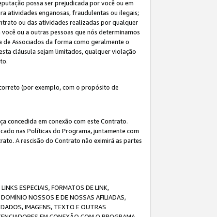
eputação possa ser prejudicada por você ou em
a atividades enganosas, fraudulentas ou ilegais;
ntrato ou das atividades realizadas por qualquer
 a você ou a outras pessoas que nós determinamos
ma de Associados da forma como geralmente o
esta cláusula sejam limitados, qualquer violação
ato.
correto (por exemplo, com o propósito de
cença concedida em conexão com este Contrato.
ificado nas Políticas do Programa, juntamente com
ato. A rescisão do Contrato não eximirá as partes
NKS ESPECIAIS, FORMATOS DE LINK,
DOMÍNIO NOSSOS E DE NOSSAS AFILIADAS,
 DADOS, IMAGENS, TEXTO E OUTRAS
ICENCIADORES EM CONEXÃO COM O PROGRAMA