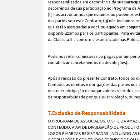
responsabilizados em decorrência da sua particip
decorrência de sua participação no Programa de As
(f) nós acreditarmos que estamos ou podemos esta
das partes sob este Contrato; (g) nós tenhamos r
que estão associadas a você ou agindo em conjun
disponibilizamos para os participantes. Para evit
da Cláusula 5 e conforme especificado nas Políti
Podemos reter comissões não pagas por um períod
contabilizar cancelamentos ou devoluções).
Após a rescisão do presente Contrato, todos os di
Contudo, os direitos e obrigações das partes nos 
qualquer obrigação de pagar valores vencidos ain
de responsabilidade por qualquer violação, ou re
7.Exclusão de Responsabilidade
O PROGRAMA DE ASSOCIADOS, O SITE DA AMAZO
CONTEÚDO, A API DE DIVULGAÇÃO DE PRODUTOS
LOGOS E MARCAS REGISTRADAS (INCLUINDO AS 
INFORMAÇÕES E CONTEÚDOS FORNECIDOS OU UT