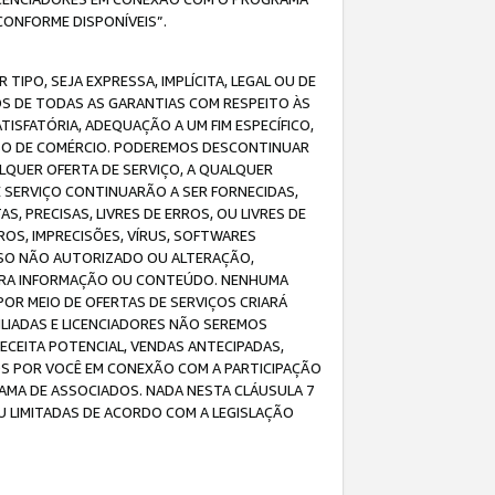
CONFORME DISPONÍVEIS”.
IPO, SEJA EXPRESSA, IMPLÍCITA, LEGAL OU DE
OS DE TODAS AS GARANTIAS COM RESPEITO ÀS
TISFATÓRIA, ADEQUAÇÃO A UM FIM ESPECÍFICO,
USO DE COMÉRCIO. PODEREMOS DESCONTINUAR
LQUER OFERTA DE SERVIÇO, A QUALQUER
E SERVIÇO CONTINUARÃO A SER FORNECIDAS,
PRECISAS, LIVRES DE ERROS, OU LIVRES DE
OS, IMPRECISÕES, VÍRUS, SOFTWARES
ESSO NÃO AUTORIZADO OU ALTERAÇÃO,
UTRA INFORMAÇÃO OU CONTEÚDO. NENHUMA
R MEIO DE OFERTAS DE SERVIÇOS CRIARÁ
LIADAS E LICENCIADORES NÃO SEREMOS
CEITA POTENCIAL, VENDAS ANTECIPADAS,
OS POR VOCÊ EM CONEXÃO COM A PARTICIPAÇÃO
AMA DE ASSOCIADOS. NADA NESTA CLÁUSULA 7
U LIMITADAS DE ACORDO COM A LEGISLAÇÃO