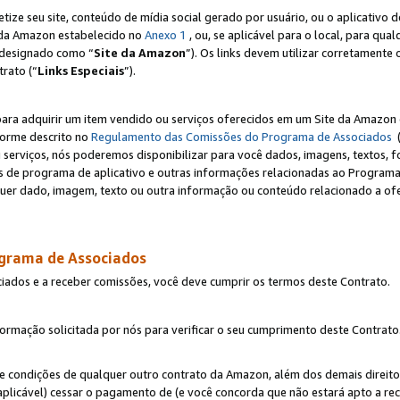
e seu site, conteúdo de mídia social gerado por usuário, ou o aplicativo d
e da Amazon estabelecido no
Anexo 1
, ou, se aplicável para o local, para qua
designado como “
Site da Amazon
”). Os links devem utilizar corretamente 
rato (“
Links Especiais
”).
para adquirir um item vendido ou serviços oferecidos em um Site da Amazon 
forme descrito no
Regulamento das Comissões do Programa de Associados
(
 serviços, nós poderemos disponibilizar para você dados, imagens, textos, fo
ces de programa de aplicativo e outras informações relacionadas ao Programa
uer dado, imagem, texto ou outra informação ou conteúdo relacionado a ofe
ograma de Associados
ciados e a receber comissões, você deve cumprir os termos deste Contrato.
rmação solicitada por nós para verificar o seu cumprimento deste Contrato
 e condições de qualquer outro contrato da Amazon, além dos demais direito
 aplicável) cessar o pagamento de (e você concorda que não estará apto a r