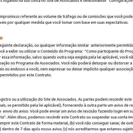
s logando na sua conta no Site de Associados e selecionando “Configuraçõe
ompromisso referente ao volume de tráfego ou de comissões que você pode
eis por qualquer medida que você tomar com base em suas expectativas.
do
eguinte declaração, ou qualquer informação similar anteriormente permitid
ocê a exibir ou utilizar o Conteúdo do Programa: “Como participante do P
 essa informação, salvo quando outra seja exigida pela lei aplicável, você
cipação no Programa de Associados. Você não poderá deturpar ou distorcer a
ínio ou endosso a você), nem expressar ou deixar implícito qualquer associaç
permitidos por este Contrato.
egistro ou a utilização do Site de Associados. As partes podem rescindir e
s, se permitido pela lei aplicável), fornecendo à outra parte um aviso de r
do envio do aviso. Você pode enviar um aviso de rescisão fazendo login em s
a”. Além disso, podemos rescindir este Contrato ou suspender sua conta im
mprir este Contrato de forma material, (b) você não conseguir sanar, de out
) dentro de 7 dias após nosso aviso; (c) nós acreditarmos que estamos sujei