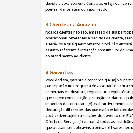
devido a você sob este Contrato, esteja ou não r
pleitear danos além do valor retido.
3.Clientes da Amazon
Nossos clientes não são, em razão da sua particip
operacionais referentes a pedidos de cliente, ate
alterá-los a qualquer momento. Você não entrará 
assunto referente à interação com um Site da Amaz
ao atendimento ao cliente.
4.Garantias
Você declara, garante e concorda que (a) vai part
participação no Programa de Associados nem a cria
comerciais e industriais, regras auto-regulatórias
que regem comunicação, proteção de dados e public
impedido de contratar), (d) avaliou livremente a
declaração diferentes das que estão estabelecidas
você estiver sujeito a sanções do governo dos EU
Oferta de Serviço; (f) cumprirá todas as restriçõ
que possam ser aplicáveis a bens, softwares, tec