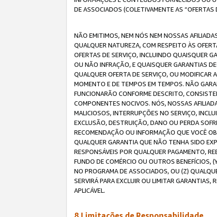
DE ASSOCIADOS (COLETIVAMENTE AS “OFERTAS 
NÃO EMITIMOS, NEM NÓS NEM NOSSAS AFILIADAS
QUALQUER NATUREZA, COM RESPEITO ÀS OFERTA
OFERTAS DE SERVIÇO, INCLUINDO QUAISQUER GAR
OU NÃO INFRAÇÃO, E QUAISQUER GARANTIAS D
QUALQUER OFERTA DE SERVIÇO, OU MODIFICAR 
MOMENTO E DE TEMPOS EM TEMPOS. NÃO GARANT
FUNCIONARÃO CONFORME DESCRITO, CONSISTENT
COMPONENTES NOCIVOS. NÓS, NOSSAS AFILIADA
MALICIOSOS, INTERRUPÇÕES NO SERVIÇO, INCL
EXCLUSÃO, DESTRUIÇÃO, DANO OU PERDA SOFR
RECOMENDAÇÃO OU INFORMAÇÃO QUE VOCÊ OBTI
QUALQUER GARANTIA QUE NÃO TENHA SIDO EXPR
RESPONSÁVEIS POR QUALQUER PAGAMENTO, REE
FUNDO DE COMÉRCIO OU OUTROS BENEFÍCIOS, 
NO PROGRAMA DE ASSOCIADOS, OU (Z) QUALQU
SERVIRÁ PARA EXCLUIR OU LIMITAR GARANTIAS
APLICÁVEL.
8.Limitações de Responsabilidade