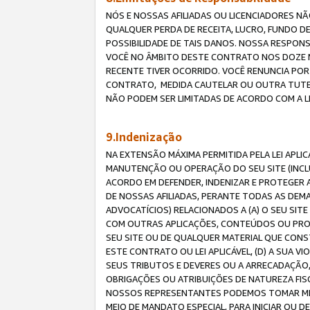
NÓS E NOSSAS AFILIADAS OU LICENCIADORES NÃ
QUALQUER PERDA DE RECEITA, LUCRO, FUNDO D
POSSIBILIDADE DE TAIS DANOS. NOSSA RESPON
VOCÊ NO ÂMBITO DESTE CONTRATO NOS DOZE M
RECENTE TIVER OCORRIDO. VOCÊ RENUNCIA POR
CONTRATO, MEDIDA CAUTELAR OU OUTRA TUTELA
NÃO PODEM SER LIMITADAS DE ACORDO COM A LEI
9.Indenização
NA EXTENSÃO MÁXIMA PERMITIDA PELA LEI APL
MANUTENÇÃO OU OPERAÇÃO DO SEU SITE (INCLU
ACORDO EM DEFENDER, INDENIZAR E PROTEGER A
DE NOSSAS AFILIADAS, PERANTE TODAS AS DEM
ADVOCATÍCIOS) RELACIONADOS A (A) O SEU SIT
COM OUTRAS APLICAÇÕES, CONTEÚDOS OU PROC
SEU SITE OU DE QUALQUER MATERIAL QUE CONST
ESTE CONTRATO OU LEI APLICÁVEL, (D) A SUA
SEUS TRIBUTOS E DEVERES OU A ARRECADAÇÃO,
OBRIGAÇÕES OU ATRIBUIÇÕES DE NATUREZA FISC
NOSSOS REPRESENTANTES PODEMOS TOMAR MED
MEIO DE MANDATO ESPECIAL, PARA INICIAR OU 