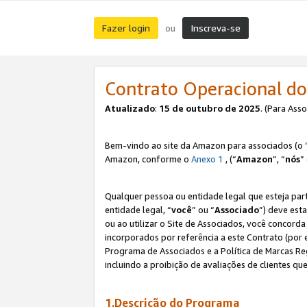
Fazer login
Inscreva-se
ou
Contrato Operacional do
Atualizado
:
15 de outubro de 2025
. (Para Ass
Bem-vindo ao site da Amazon para associados (o 
Amazon, conforme o
Anexo 1
, (“
Amazon
”, “
nós
”
Qualquer pessoa ou entidade legal que esteja par
entidade legal, “
você
” ou “
Associado
”) deve est
ou ao utilizar o Site de Associados, você concord
incorporados por referência a este Contrato (por
Programa de Associados e a Política de Marcas R
incluindo a proibição de avaliações de clientes qu
1.Descrição do Programa