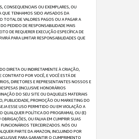
IS, CONSEQUENCIAIS OU EXEMPLARES, OU
DA QUE TENHAMOS SIDO AVISADOS DA
O TOTAL DE VALORES PAGOS OU A PAGAR A
DO PEDIDO DE RESPONSABILIDADE MAIS
EITO DE REQUERER EXECUÇÃO ESPECÍFICA DE
VIRÁ PARA LIMITAR RESPONSABILIDADES QUE
DO DIRETA OU INDIRETAMENTE À CRIAÇÃO,
E CONTRATO POR VOCÊ, E VOCÊ ESTÁ DE
ÁRIOS, DIRETORES E REPRESENTANTES NOSSOS E
DESPESAS (INCLUSIVE HONORÁRIOS
BINAÇÃO DO SEU SITE OU DAQUELES MATERIAIS
O, PUBLICIDADE, PROMOÇÃO OU MARKETING DO
SEJA ESSE USO PERMITIDO OU EM VIOLAÇÃO A
O QUALQUER POLÍTICA DO PROGRAMA), OU (E)
 OBRIGAÇÕES, OU FALHA EM CUMPRIR SUAS
S FUNCIONÁRIOS TERCEIRIZADOS. NÓS OU
LQUER PARTE DA AMAZON, INCLUINDO POR
 INCLUSIVE PARA GARANTIR O CUMPRIMENTO