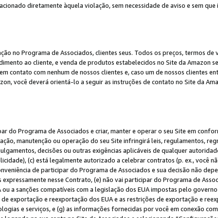
elacionado diretamente àquela violação, sem necessidade de aviso e sem que
ação no Programa de Associados, clientes seus. Todos os preços, termos de v
ndimento ao cliente, e venda de produtos estabelecidos no Site da Amazon s
em contato com nenhum de nossos clientes e, caso um de nossos clientes en
on, você deverá orientá-lo a seguir as instruções de contato no Site da Am
ipar do Programa de Associados e criar, manter e operar o seu Site em confo
ção, manutenção ou operação do seu Site infringirá leis, regulamentos, regr
, julgamentos, decisões ou outras exigências aplicáveis de qualquer autorida
idade), (c) está legalmente autorizado a celebrar contratos (p. ex., você n
 conveniência de participar do Programa de Associados e sua decisão não dep
 expressamente nesse Contrato, (e) não vai participar do Programa de Associ
A ou a sanções compatíveis com a legislação dos EUA impostas pelo governo 
es de exportação e reexportação dos EUA e as restrições de exportação e re
nologias e serviços, e (g) as informações fornecidas por você em conexão c