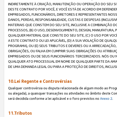
INDIRETAMENTE À CRIAÇÃO, MANUTENÇÃO OU OPERAÇÃO DO SEU SIT
DESTE CONTRATO POR VOCÊ, E VOCÊ ESTÁ DE ACORDO EM DEFENDER, 
EMPREGADOS, FUNCIONÁRIOS, DIRETORES E REPRESENTANTES NOSS
DANOS, PERDAS, RESPONSABILIDADE, CUSTAS E DESPESAS (INCLUSI
MATERIAIS QUE CONSTEM DO SEU SITE, INCLUSIVE A COMBINAÇÃO 
PROCESSOS, (B) O USO, DESENVOLVIMENTO, DESIGN, MANUFATURA,
QUALQUER MATERIAL QUE CONSTE DO SEU SITE, (C) O USO POR VOC
A ESTE CONTRATO OU LEI APLICÁVEL, (D) A SUA VIOLAÇÃO DE QU
PROGRAMA), OU (E) SEUS TRIBUTOS E DEVERES OU A ARRECADAÇÃO
OBRIGAÇÕES, OU FALHA EM CUMPRIR SUAS OBRIGAÇÕES OU ATRIBUIÇÕ
EMPREGADOS OU DE SEUS FUNCIONÁRIOS TERCEIRIZADOS. NÓS OU
QUALQUER ATO PROCESSUAL EM NOME DE QUALQUER PARTE DA AMAZO
DE UMA DEMANDA LEGAL OU PARA A PROTEÇÃO DE DIREITOS, INCLU
10.Lei Regente e Controvérsias
Qualquer controvérsia ou disputa relacionada de algum modo ao Progra
ou alegada), a quaisquer transações ou atividades no âmbito deste Con
será decidida conforme a lei aplicável e o foro previstos no
Anexo 2
.
11.Tributos