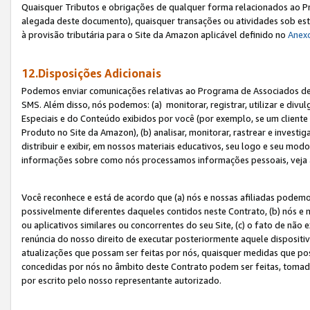
Quaisquer Tributos e obrigações de qualquer forma relacionados ao Pr
alegada deste documento), quaisquer transações ou atividades sob este
à provisão tributária para o Site da Amazon aplicável definido no
Anex
12.Disposições Adicionais
Podemos enviar comunicações relativas ao Programa de Associados de t
SMS. Além disso, nós podemos: (a) monitorar, registrar, utilizar e divu
Especiais e do Conteúdo exibidos por você (por exemplo, se um cliente
Produto no Site da Amazon), (b) analisar, monitorar, rastrear e investiga
distribuir e exibir, em nossos materiais educativos, seu logo e seu m
informações sobre como nós processamos informações pessoais, veja 
Você reconhece e está de acordo que (a) nós e nossas afiliadas podem
possivelmente diferentes daqueles contidos neste Contrato, (b) nós e 
ou aplicativos similares ou concorrentes do seu Site, (c) o fato de não
renúncia do nosso direito de executar posteriormente aquele dispositi
atualizações que possam ser feitas por nós, quaisquer medidas que p
concedidas por nós no âmbito deste Contrato podem ser feitas, tomada
por escrito pelo nosso representante autorizado.