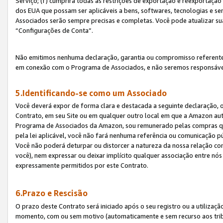
Serviço; (f) cumprirá todas as restrições de exportação e reexportaçã
dos EUA que possam ser aplicáveis a bens, softwares, tecnologias e s
Associados serão sempre precisas e completas. Você pode atualizar su
“Configurações de Conta”.
Não emitimos nenhuma declaração, garantia ou compromisso referente
em conexão com o Programa de Associados, e não seremos responsávei
5.Identificando-se como um Associado
Você deverá expor de forma clara e destacada a seguinte declaração, 
Contrato, em seu Site ou em qualquer outro local em que a Amazon aut
Programa de Associados da Amazon, sou remunerado pelas compras qual
pela lei aplicável, você não fará nenhuma referência ou comunicação p
Você não poderá deturpar ou distorcer a natureza da nossa relação com
você), nem expressar ou deixar implícito qualquer associação entre nó
expressamente permitidos por este Contrato.
6.Prazo e Rescisão
O prazo deste Contrato será iniciado após o seu registro ou a utilizaç
momento, com ou sem motivo (automaticamente e sem recurso aos tribuna