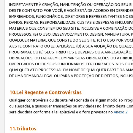
INDIRETAMENTE À CRIAÇÃO, MANUTENÇÃO OU OPERAÇÃO DO SEU SIT
DESTE CONTRATO POR VOCÊ, E VOCÊ ESTÁ DE ACORDO EM DEFENDER, 
EMPREGADOS, FUNCIONÁRIOS, DIRETORES E REPRESENTANTES NOSS
DANOS, PERDAS, RESPONSABILIDADE, CUSTAS E DESPESAS (INCLUSI
MATERIAIS QUE CONSTEM DO SEU SITE, INCLUSIVE A COMBINAÇÃO 
PROCESSOS, (B) O USO, DESENVOLVIMENTO, DESIGN, MANUFATURA,
QUALQUER MATERIAL QUE CONSTE DO SEU SITE, (C) O USO POR VOC
A ESTE CONTRATO OU LEI APLICÁVEL, (D) A SUA VIOLAÇÃO DE QU
PROGRAMA), OU (E) SEUS TRIBUTOS E DEVERES OU A ARRECADAÇÃO
OBRIGAÇÕES, OU FALHA EM CUMPRIR SUAS OBRIGAÇÕES OU ATRIBUIÇÕ
EMPREGADOS OU DE SEUS FUNCIONÁRIOS TERCEIRIZADOS. NÓS OU
QUALQUER ATO PROCESSUAL EM NOME DE QUALQUER PARTE DA AMAZO
DE UMA DEMANDA LEGAL OU PARA A PROTEÇÃO DE DIREITOS, INCLU
10.Lei Regente e Controvérsias
Qualquer controvérsia ou disputa relacionada de algum modo ao Progra
ou alegada), a quaisquer transações ou atividades no âmbito deste Con
será decidida conforme a lei aplicável e o foro previstos no
Anexo 2
.
11.Tributos