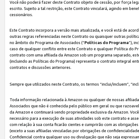
Você não poderá fazer deste Contrato objeto de cessão, por força le
escrito. Sujeito a tal restrição, este Contrato vinculará, agindo em be
cessionários.
Este Contrato incorpora a versão mais atualizada, e você está de acordo
outras regras referenciadas neste Contrato ou quaisquer outras políti
no âmbito do Programa de Associados (“
Políticas do Programa
”), i
caso de qualquer conflito entre este Contrato e qualquer Política do P
contrato com uma afiliada da Amazon sob um programa separado, este 
(incluindo as Políticas do Programa) representa o contrato integral en
contratos e discussões anteriores.
Sempre que utilizados neste Contrato, os termos “inclui/incluem”, “incl
Toda informação relacionada à Amazon ou qualquer de nossas afiliad
Associados que não é conhecida pelo público em geral ou que razoave
da Amazon e continuará sendo propriedade exclusiva da Amazon. Você
necessário para a execução de suas atividades sob este contrato e as
com relação à sua conta ficarão cientes e cumprirão com as obrigações
(exceto a suas afiliadas vinculadas por obrigações de confidencialida
Confidencial contra qualquer uso ou divulgação que não seja expressa