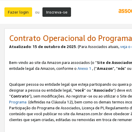
Fazer login
Inscreva-se
ou
Contrato Operacional do Programa
Atualizado
:
15 de outubro de 2025
. (Para Associados atuais,
veja o
Bem-vindo ao site da Amazon para associados (o “
Site de Associado
entidade legal da Amazon, conforme o
Anexo 1
, (“
Amazon
”, “
nós
” ou
Qualquer pessoa ou entidade legal que esteja participando ou queira 
designar a pessoa ou entidade legal, “
você
” ou “
Associado
”) deve es
“
Contrato
”), sem modificações. Ao registrar-se ou ao utilizar o Site
Programa
(definidas na Cláusula 12), bem como os demais termos inco
Participação do Programa de Associados, Licença de PI, Regulamento d
conteúdo que você publicar no site da Amazon.com.br deve obedecer à
clientes que sejam criadas, editadas ou removidas em troca de remuneraç