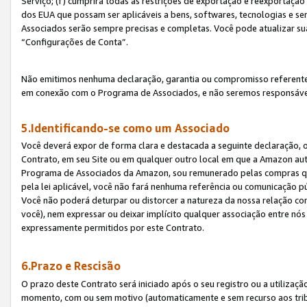
Serviço; (f) cumprirá todas as restrições de exportação e reexportaçã
dos EUA que possam ser aplicáveis a bens, softwares, tecnologias e s
Associados serão sempre precisas e completas. Você pode atualizar su
“Configurações de Conta”.
Não emitimos nenhuma declaração, garantia ou compromisso referente
em conexão com o Programa de Associados, e não seremos responsávei
5.Identificando-se como um Associado
Você deverá expor de forma clara e destacada a seguinte declaração, 
Contrato, em seu Site ou em qualquer outro local em que a Amazon aut
Programa de Associados da Amazon, sou remunerado pelas compras qual
pela lei aplicável, você não fará nenhuma referência ou comunicação p
Você não poderá deturpar ou distorcer a natureza da nossa relação com
você), nem expressar ou deixar implícito qualquer associação entre nó
expressamente permitidos por este Contrato.
6.Prazo e Rescisão
O prazo deste Contrato será iniciado após o seu registro ou a utilizaç
momento, com ou sem motivo (automaticamente e sem recurso aos tribuna