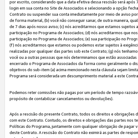
por escrito, considerando que a data efetiva dessa rescisão será após 
login em sua conta no Site de Associados e selecionando a opção fech
Contrato ou suspender sua conta imediatamente por meio de aviso por 
de forma material, (b) você não conseguir sanar, de outra maneira, qua
de 7 dias após nosso aviso; (c) nós acreditarmos que estamos sujeitos
participação no Programa de Associados; (d) nós acreditarmos que nos
participação no Programa de Associados; (e) sua participação no Progr
(f) nós acreditarmos que estamos ou podemos estar sujeitos à exigênc
realizadas por qualquer das partes sob este Contrato; (g) nós tenhamo
você ou a outras pessoas que nós determinamos que estão associadas 
encerrado o Programa de Associados da forma como geralmente o dispo
objetivos do sub-item (a) acima mencionado nesta cláusula sejam limit
Programa será considerada um descumprimento material a este Contr
Podemos reter comissões não pagas por um período de tempo razoável 
propósito de contabilizar cancelamentos ou devoluções).
Após a rescisão do presente Contrato, todos os direitos e obrigações d
com este Contrato. Contudo, os direitos e obrigações das partes nos te
Políticas do Programa, juntamente com qualquer obrigação de pagar va
deste Contrato. A rescisão do Contrato não eximirá as partes de respo