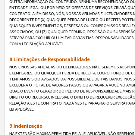
OUTRA INFORMAÇÃO OU CONTEÚDO. NENHUMA RECOMENDAÇÃO OU 
ENTIDADE LEGAL OU POR MEIO DE OFERTAS DE SERVIÇOS CRIARÁ Q
CONTRATO. ALÉM DISSO, NÓS, NOSSAS AFILIADAS E LICENCIADOR
DECORRENTE DE (X) QUALQUER PERDA DE LUCRO OU RECEITA POTENC
QUAISQUER INVESTIMENTOS, DESPESAS OU COMPROMISSOS REALIZ
ASSOCIADOS, OU (Z) QUALQUER TÉRMINO, RESCISÃO OU SUSPENSÃ
SERVIRÁ PARA EXCLUIR OU LIMITAR GARANTIAS, RESPONSABILIDADE
COM A LEGISLAÇÃO APLICÁVEL.
8.Limitações de Responsabilidade
NÓS E NOSSAS AFILIADAS OU LICENCIADORES NÃO SEREMOS RESPONS
EXEMPLARES, OU QUALQUER PERDA DE RECEITA, LUCRO, FUNDO DE 
TENHAMOS SIDO AVISADOS DA POSSIBILIDADE DE TAIS DANOS. NOS
EXCEDERÁ O TOTAL DE VALORES PAGOS OU A PAGAR A VOCÊ NO ÂM
QUAL O EVENTO GERADOR DO PEDIDO DE RESPONSABILIDADE MAIS 
DIREITO OU RECURSO, INCLUSIVE O DIREITO DE REQUERER EXECUÇÃ
RELAÇÃO A ESTE CONTRATO. NADA NESTE PARÁGRAFO SERVIRÁ PARA
LEI APLICÁVEL.
9.Indenização
NA EXTENSÃO MÁXIMA PERMITIDA PELA LEI APLICÁVEL, NÃO SEREM