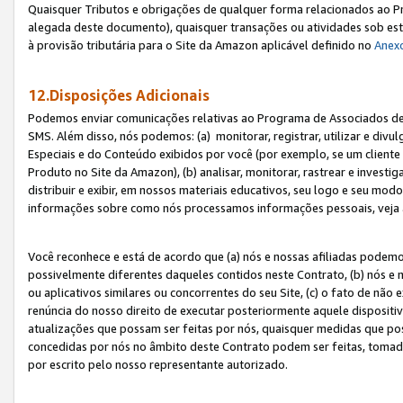
Quaisquer Tributos e obrigações de qualquer forma relacionados ao Pr
alegada deste documento), quaisquer transações ou atividades sob este
à provisão tributária para o Site da Amazon aplicável definido no
Anex
12.Disposições Adicionais
Podemos enviar comunicações relativas ao Programa de Associados de t
SMS. Além disso, nós podemos: (a) monitorar, registrar, utilizar e divu
Especiais e do Conteúdo exibidos por você (por exemplo, se um cliente
Produto no Site da Amazon), (b) analisar, monitorar, rastrear e investiga
distribuir e exibir, em nossos materiais educativos, seu logo e seu m
informações sobre como nós processamos informações pessoais, veja 
Você reconhece e está de acordo que (a) nós e nossas afiliadas podem
possivelmente diferentes daqueles contidos neste Contrato, (b) nós e 
ou aplicativos similares ou concorrentes do seu Site, (c) o fato de não
renúncia do nosso direito de executar posteriormente aquele dispositi
atualizações que possam ser feitas por nós, quaisquer medidas que p
concedidas por nós no âmbito deste Contrato podem ser feitas, tomada
por escrito pelo nosso representante autorizado.