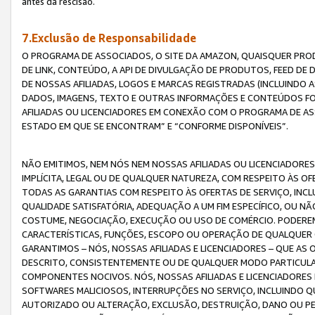
antes da rescisão.
7.Exclusão de Responsabilidade
O PROGRAMA DE ASSOCIADOS, O SITE DA AMAZON, QUAISQUER PROD
DE LINK, CONTEÚDO, A API DE DIVULGAÇÃO DE PRODUTOS, FEED D
DE NOSSAS AFILIADAS, LOGOS E MARCAS REGISTRADAS (INCLUINDO 
DADOS, IMAGENS, TEXTO E OUTRAS INFORMAÇÕES E CONTEÚDOS F
AFILIADAS OU LICENCIADORES EM CONEXÃO COM O PROGRAMA DE AS
ESTADO EM QUE SE ENCONTRAM” E “CONFORME DISPONÍVEIS”.
NÃO EMITIMOS, NEM NÓS NEM NOSSAS AFILIADAS OU LICENCIADORE
IMPLÍCITA, LEGAL OU DE QUALQUER NATUREZA, COM RESPEITO ÀS OF
TODAS AS GARANTIAS COM RESPEITO ÀS OFERTAS DE SERVIÇO, INCL
QUALIDADE SATISFATÓRIA, ADEQUAÇÃO A UM FIM ESPECÍFICO, OU N
COSTUME, NEGOCIAÇÃO, EXECUÇÃO OU USO DE COMÉRCIO. PODEREM
CARACTERÍSTICAS, FUNÇÕES, ESCOPO OU OPERAÇÃO DE QUALQUER 
GARANTIMOS – NÓS, NOSSAS AFILIADAS E LICENCIADORES – QUE A
DESCRITO, CONSISTENTEMENTE OU DE QUALQUER MODO PARTICULAR, 
COMPONENTES NOCIVOS. NÓS, NOSSAS AFILIADAS E LICENCIADORES 
SOFTWARES MALICIOSOS, INTERRUPÇÕES NO SERVIÇO, INCLUINDO Q
AUTORIZADO OU ALTERAÇÃO, EXCLUSÃO, DESTRUIÇÃO, DANO OU PE