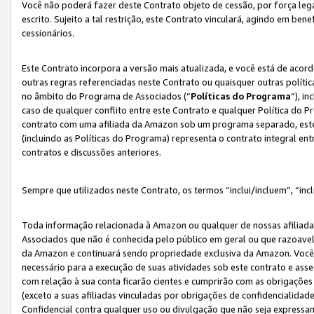
Você não poderá fazer deste Contrato objeto de cessão, por força le
escrito. Sujeito a tal restrição, este Contrato vinculará, agindo em be
cessionários.
Este Contrato incorpora a versão mais atualizada, e você está de acordo
outras regras referenciadas neste Contrato ou quaisquer outras políti
no âmbito do Programa de Associados (“
Políticas do Programa
”), i
caso de qualquer conflito entre este Contrato e qualquer Política do P
contrato com uma afiliada da Amazon sob um programa separado, este 
(incluindo as Políticas do Programa) representa o contrato integral en
contratos e discussões anteriores.
Sempre que utilizados neste Contrato, os termos “inclui/incluem”, “incl
Toda informação relacionada à Amazon ou qualquer de nossas afiliad
Associados que não é conhecida pelo público em geral ou que razoave
da Amazon e continuará sendo propriedade exclusiva da Amazon. Você
necessário para a execução de suas atividades sob este contrato e as
com relação à sua conta ficarão cientes e cumprirão com as obrigações
(exceto a suas afiliadas vinculadas por obrigações de confidencialida
Confidencial contra qualquer uso ou divulgação que não seja expressa