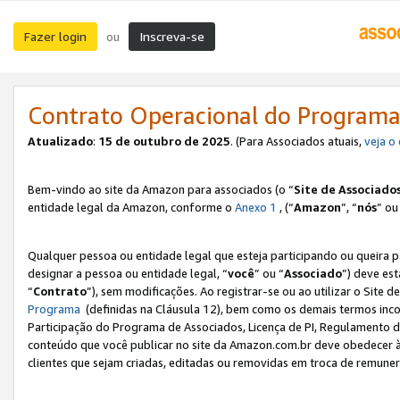
Fazer login
Inscreva-se
ou
Contrato Operacional do Programa
Atualizado
:
15 de outubro de 2025
. (Para Associados atuais,
veja o
Bem-vindo ao site da Amazon para associados (o “
Site de Associado
entidade legal da Amazon, conforme o
Anexo 1
, (“
Amazon
”, “
nós
” ou
Qualquer pessoa ou entidade legal que esteja participando ou queira 
designar a pessoa ou entidade legal, “
você
” ou “
Associado
”) deve es
“
Contrato
”), sem modificações. Ao registrar-se ou ao utilizar o Site
Programa
(definidas na Cláusula 12), bem como os demais termos inco
Participação do Programa de Associados, Licença de PI, Regulamento d
conteúdo que você publicar no site da Amazon.com.br deve obedecer à
clientes que sejam criadas, editadas ou removidas em troca de remuneraç