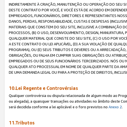
INDIRETAMENTE À CRIAÇÃO, MANUTENÇÃO OU OPERAÇÃO DO SEU SIT
DESTE CONTRATO POR VOCÊ, E VOCÊ ESTÁ DE ACORDO EM DEFENDER, 
EMPREGADOS, FUNCIONÁRIOS, DIRETORES E REPRESENTANTES NOSS
DANOS, PERDAS, RESPONSABILIDADE, CUSTAS E DESPESAS (INCLUSI
MATERIAIS QUE CONSTEM DO SEU SITE, INCLUSIVE A COMBINAÇÃO 
PROCESSOS, (B) O USO, DESENVOLVIMENTO, DESIGN, MANUFATURA,
QUALQUER MATERIAL QUE CONSTE DO SEU SITE, (C) O USO POR VOC
A ESTE CONTRATO OU LEI APLICÁVEL, (D) A SUA VIOLAÇÃO DE QU
PROGRAMA), OU (E) SEUS TRIBUTOS E DEVERES OU A ARRECADAÇÃO
OBRIGAÇÕES, OU FALHA EM CUMPRIR SUAS OBRIGAÇÕES OU ATRIBUIÇÕ
EMPREGADOS OU DE SEUS FUNCIONÁRIOS TERCEIRIZADOS. NÓS OU
QUALQUER ATO PROCESSUAL EM NOME DE QUALQUER PARTE DA AMAZO
DE UMA DEMANDA LEGAL OU PARA A PROTEÇÃO DE DIREITOS, INCLU
10.Lei Regente e Controvérsias
Qualquer controvérsia ou disputa relacionada de algum modo ao Progra
ou alegada), a quaisquer transações ou atividades no âmbito deste Con
será decidida conforme a lei aplicável e o foro previstos no
Anexo 2
.
11.Tributos