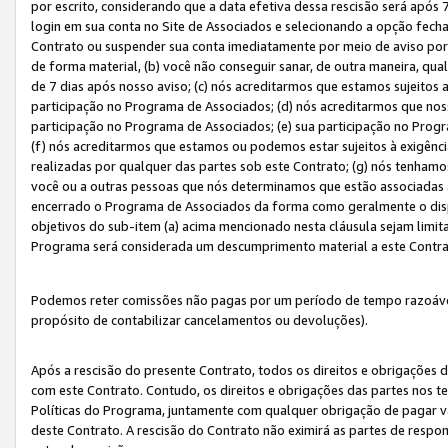
por escrito, considerando que a data efetiva dessa rescisão será após 
login em sua conta no Site de Associados e selecionando a opção fech
Contrato ou suspender sua conta imediatamente por meio de aviso por 
de forma material, (b) você não conseguir sanar, de outra maneira, qua
de 7 dias após nosso aviso; (c) nós acreditarmos que estamos sujeitos
participação no Programa de Associados; (d) nós acreditarmos que nos
participação no Programa de Associados; (e) sua participação no Progr
(f) nós acreditarmos que estamos ou podemos estar sujeitos à exigênc
realizadas por qualquer das partes sob este Contrato; (g) nós tenhamo
você ou a outras pessoas que nós determinamos que estão associadas 
encerrado o Programa de Associados da forma como geralmente o dispo
objetivos do sub-item (a) acima mencionado nesta cláusula sejam limit
Programa será considerada um descumprimento material a este Contr
Podemos reter comissões não pagas por um período de tempo razoável 
propósito de contabilizar cancelamentos ou devoluções).
Após a rescisão do presente Contrato, todos os direitos e obrigações d
com este Contrato. Contudo, os direitos e obrigações das partes nos te
Políticas do Programa, juntamente com qualquer obrigação de pagar va
deste Contrato. A rescisão do Contrato não eximirá as partes de respo