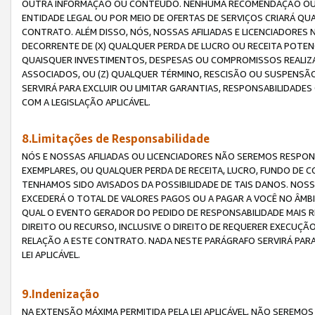
OUTRA INFORMAÇÃO OU CONTEÚDO. NENHUMA RECOMENDAÇÃO OU 
ENTIDADE LEGAL OU POR MEIO DE OFERTAS DE SERVIÇOS CRIARÁ Q
CONTRATO. ALÉM DISSO, NÓS, NOSSAS AFILIADAS E LICENCIADOR
DECORRENTE DE (X) QUALQUER PERDA DE LUCRO OU RECEITA POTENC
QUAISQUER INVESTIMENTOS, DESPESAS OU COMPROMISSOS REALIZ
ASSOCIADOS, OU (Z) QUALQUER TÉRMINO, RESCISÃO OU SUSPENSÃ
SERVIRÁ PARA EXCLUIR OU LIMITAR GARANTIAS, RESPONSABILIDADE
COM A LEGISLAÇÃO APLICÁVEL.
8.Limitações de Responsabilidade
NÓS E NOSSAS AFILIADAS OU LICENCIADORES NÃO SEREMOS RESPONS
EXEMPLARES, OU QUALQUER PERDA DE RECEITA, LUCRO, FUNDO DE 
TENHAMOS SIDO AVISADOS DA POSSIBILIDADE DE TAIS DANOS. NOS
EXCEDERÁ O TOTAL DE VALORES PAGOS OU A PAGAR A VOCÊ NO ÂM
QUAL O EVENTO GERADOR DO PEDIDO DE RESPONSABILIDADE MAIS 
DIREITO OU RECURSO, INCLUSIVE O DIREITO DE REQUERER EXECUÇÃ
RELAÇÃO A ESTE CONTRATO. NADA NESTE PARÁGRAFO SERVIRÁ PARA
LEI APLICÁVEL.
9.Indenização
NA EXTENSÃO MÁXIMA PERMITIDA PELA LEI APLICÁVEL, NÃO SEREM