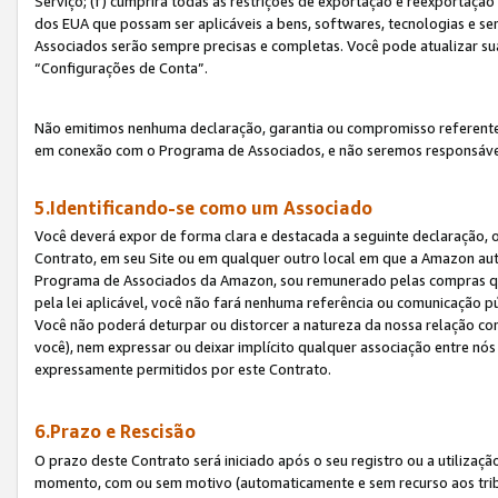
Serviço; (f) cumprirá todas as restrições de exportação e reexportaçã
dos EUA que possam ser aplicáveis a bens, softwares, tecnologias e s
Associados serão sempre precisas e completas. Você pode atualizar su
“Configurações de Conta”.
Não emitimos nenhuma declaração, garantia ou compromisso referente
em conexão com o Programa de Associados, e não seremos responsávei
5.Identificando-se como um Associado
Você deverá expor de forma clara e destacada a seguinte declaração, 
Contrato, em seu Site ou em qualquer outro local em que a Amazon aut
Programa de Associados da Amazon, sou remunerado pelas compras qual
pela lei aplicável, você não fará nenhuma referência ou comunicação p
Você não poderá deturpar ou distorcer a natureza da nossa relação com
você), nem expressar ou deixar implícito qualquer associação entre nó
expressamente permitidos por este Contrato.
6.Prazo e Rescisão
O prazo deste Contrato será iniciado após o seu registro ou a utilizaç
momento, com ou sem motivo (automaticamente e sem recurso aos tribuna