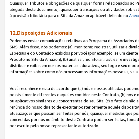
Quaisquer Tributos e obrigações de qualquer forma relacionados ao Pr
alegada deste documento), quaisquer transações ou atividades sob este
à provisão tributária para o Site da Amazon aplicável definido no
Anex
12.Disposições Adicionais
Podemos enviar comunicações relativas ao Programa de Associados de t
SMS. Além disso, nós podemos: (a) monitorar, registrar, utilizar e divu
Especiais e do Conteúdo exibidos por você (por exemplo, se um cliente
Produto no Site da Amazon), (b) analisar, monitorar, rastrear e investiga
distribuir e exibir, em nossos materiais educativos, seu logo e seu m
informações sobre como nós processamos informações pessoais, veja 
Você reconhece e está de acordo que (a) nós e nossas afiliadas podem
possivelmente diferentes daqueles contidos neste Contrato, (b) nós e 
ou aplicativos similares ou concorrentes do seu Site, (c) o fato de não
renúncia do nosso direito de executar posteriormente aquele dispositi
atualizações que possam ser feitas por nós, quaisquer medidas que p
concedidas por nós no âmbito deste Contrato podem ser feitas, tomada
por escrito pelo nosso representante autorizado.