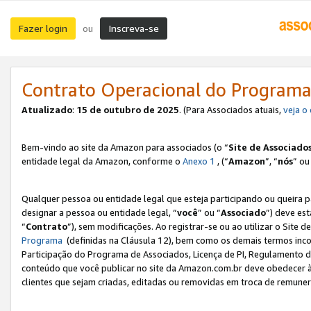
Fazer login
Inscreva-se
ou
Contrato Operacional do Programa
Atualizado
:
15 de outubro de 2025
. (Para Associados atuais,
veja o
Bem-vindo ao site da Amazon para associados (o “
Site de Associado
entidade legal da Amazon, conforme o
Anexo 1
, (“
Amazon
”, “
nós
” ou
Qualquer pessoa ou entidade legal que esteja participando ou queira 
designar a pessoa ou entidade legal, “
você
” ou “
Associado
”) deve es
“
Contrato
”), sem modificações. Ao registrar-se ou ao utilizar o Site
Programa
(definidas na Cláusula 12), bem como os demais termos inco
Participação do Programa de Associados, Licença de PI, Regulamento d
conteúdo que você publicar no site da Amazon.com.br deve obedecer à
clientes que sejam criadas, editadas ou removidas em troca de remuneraç