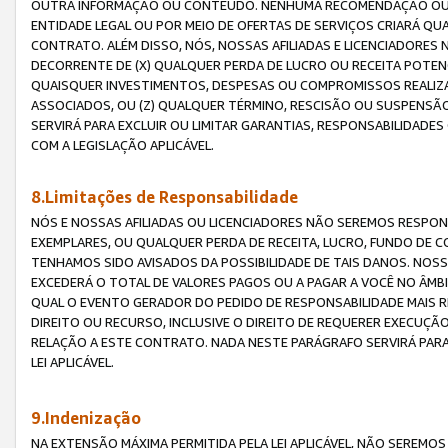
OUTRA INFORMAÇÃO OU CONTEÚDO. NENHUMA RECOMENDAÇÃO OU 
ENTIDADE LEGAL OU POR MEIO DE OFERTAS DE SERVIÇOS CRIARÁ Q
CONTRATO. ALÉM DISSO, NÓS, NOSSAS AFILIADAS E LICENCIADOR
DECORRENTE DE (X) QUALQUER PERDA DE LUCRO OU RECEITA POTENC
QUAISQUER INVESTIMENTOS, DESPESAS OU COMPROMISSOS REALIZ
ASSOCIADOS, OU (Z) QUALQUER TÉRMINO, RESCISÃO OU SUSPENSÃ
SERVIRÁ PARA EXCLUIR OU LIMITAR GARANTIAS, RESPONSABILIDADE
COM A LEGISLAÇÃO APLICÁVEL.
8.Limitações de Responsabilidade
NÓS E NOSSAS AFILIADAS OU LICENCIADORES NÃO SEREMOS RESPONS
EXEMPLARES, OU QUALQUER PERDA DE RECEITA, LUCRO, FUNDO DE 
TENHAMOS SIDO AVISADOS DA POSSIBILIDADE DE TAIS DANOS. NOS
EXCEDERÁ O TOTAL DE VALORES PAGOS OU A PAGAR A VOCÊ NO ÂM
QUAL O EVENTO GERADOR DO PEDIDO DE RESPONSABILIDADE MAIS 
DIREITO OU RECURSO, INCLUSIVE O DIREITO DE REQUERER EXECUÇÃ
RELAÇÃO A ESTE CONTRATO. NADA NESTE PARÁGRAFO SERVIRÁ PARA
LEI APLICÁVEL.
9.Indenização
NA EXTENSÃO MÁXIMA PERMITIDA PELA LEI APLICÁVEL, NÃO SEREM