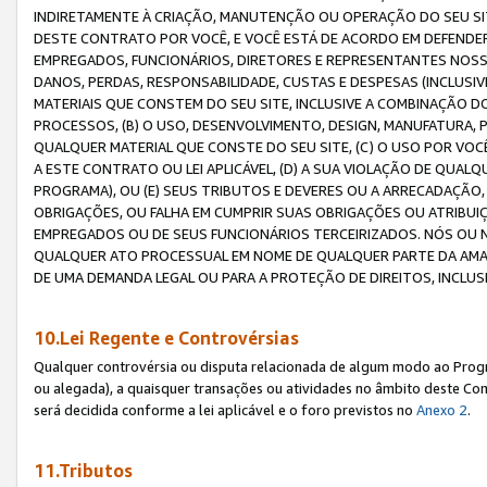
INDIRETAMENTE À CRIAÇÃO, MANUTENÇÃO OU OPERAÇÃO DO SEU SIT
DESTE CONTRATO POR VOCÊ, E VOCÊ ESTÁ DE ACORDO EM DEFENDER, 
EMPREGADOS, FUNCIONÁRIOS, DIRETORES E REPRESENTANTES NOSS
DANOS, PERDAS, RESPONSABILIDADE, CUSTAS E DESPESAS (INCLUSI
MATERIAIS QUE CONSTEM DO SEU SITE, INCLUSIVE A COMBINAÇÃO 
PROCESSOS, (B) O USO, DESENVOLVIMENTO, DESIGN, MANUFATURA,
QUALQUER MATERIAL QUE CONSTE DO SEU SITE, (C) O USO POR VOC
A ESTE CONTRATO OU LEI APLICÁVEL, (D) A SUA VIOLAÇÃO DE QU
PROGRAMA), OU (E) SEUS TRIBUTOS E DEVERES OU A ARRECADAÇÃO
OBRIGAÇÕES, OU FALHA EM CUMPRIR SUAS OBRIGAÇÕES OU ATRIBUIÇÕ
EMPREGADOS OU DE SEUS FUNCIONÁRIOS TERCEIRIZADOS. NÓS OU
QUALQUER ATO PROCESSUAL EM NOME DE QUALQUER PARTE DA AMAZO
DE UMA DEMANDA LEGAL OU PARA A PROTEÇÃO DE DIREITOS, INCLU
10.Lei Regente e Controvérsias
Qualquer controvérsia ou disputa relacionada de algum modo ao Progra
ou alegada), a quaisquer transações ou atividades no âmbito deste Con
será decidida conforme a lei aplicável e o foro previstos no
Anexo 2
.
11.Tributos