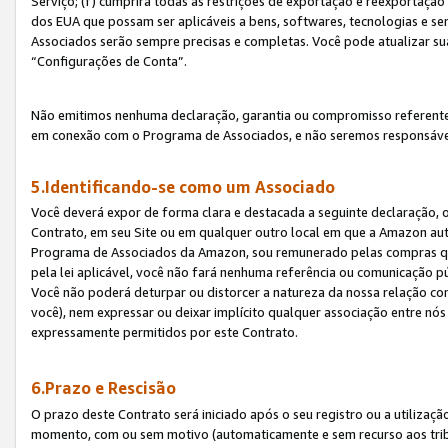
Serviço; (f) cumprirá todas as restrições de exportação e reexportaçã
dos EUA que possam ser aplicáveis a bens, softwares, tecnologias e s
Associados serão sempre precisas e completas. Você pode atualizar su
“Configurações de Conta”.
Não emitimos nenhuma declaração, garantia ou compromisso referente
em conexão com o Programa de Associados, e não seremos responsávei
5.Identificando-se como um Associado
Você deverá expor de forma clara e destacada a seguinte declaração, 
Contrato, em seu Site ou em qualquer outro local em que a Amazon aut
Programa de Associados da Amazon, sou remunerado pelas compras qual
pela lei aplicável, você não fará nenhuma referência ou comunicação p
Você não poderá deturpar ou distorcer a natureza da nossa relação com
você), nem expressar ou deixar implícito qualquer associação entre nó
expressamente permitidos por este Contrato.
6.Prazo e Rescisão
O prazo deste Contrato será iniciado após o seu registro ou a utilizaç
momento, com ou sem motivo (automaticamente e sem recurso aos tribuna