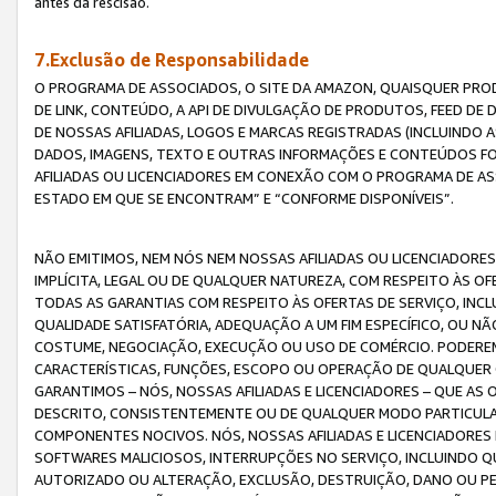
antes da rescisão.
7.Exclusão de Responsabilidade
O PROGRAMA DE ASSOCIADOS, O SITE DA AMAZON, QUAISQUER PROD
DE LINK, CONTEÚDO, A API DE DIVULGAÇÃO DE PRODUTOS, FEED D
DE NOSSAS AFILIADAS, LOGOS E MARCAS REGISTRADAS (INCLUINDO 
DADOS, IMAGENS, TEXTO E OUTRAS INFORMAÇÕES E CONTEÚDOS F
AFILIADAS OU LICENCIADORES EM CONEXÃO COM O PROGRAMA DE AS
ESTADO EM QUE SE ENCONTRAM” E “CONFORME DISPONÍVEIS”.
NÃO EMITIMOS, NEM NÓS NEM NOSSAS AFILIADAS OU LICENCIADORE
IMPLÍCITA, LEGAL OU DE QUALQUER NATUREZA, COM RESPEITO ÀS OF
TODAS AS GARANTIAS COM RESPEITO ÀS OFERTAS DE SERVIÇO, INCL
QUALIDADE SATISFATÓRIA, ADEQUAÇÃO A UM FIM ESPECÍFICO, OU N
COSTUME, NEGOCIAÇÃO, EXECUÇÃO OU USO DE COMÉRCIO. PODEREM
CARACTERÍSTICAS, FUNÇÕES, ESCOPO OU OPERAÇÃO DE QUALQUER 
GARANTIMOS – NÓS, NOSSAS AFILIADAS E LICENCIADORES – QUE A
DESCRITO, CONSISTENTEMENTE OU DE QUALQUER MODO PARTICULAR, 
COMPONENTES NOCIVOS. NÓS, NOSSAS AFILIADAS E LICENCIADORES 
SOFTWARES MALICIOSOS, INTERRUPÇÕES NO SERVIÇO, INCLUINDO Q
AUTORIZADO OU ALTERAÇÃO, EXCLUSÃO, DESTRUIÇÃO, DANO OU PE