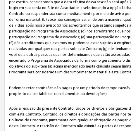
por escrito, considerando que a data efetiva dessa rescisão será após 
login em sua conta no Site de Associados e selecionando a opção fech
Contrato ou suspender sua conta imediatamente por meio de aviso por 
de forma material, (b) você não conseguir sanar, de outra maneira, qua
de 7 dias após nosso aviso; (c) nós acreditarmos que estamos sujeitos
participação no Programa de Associados; (d) nós acreditarmos que nos
participação no Programa de Associados; (e) sua participação no Progr
(f) nós acreditarmos que estamos ou podemos estar sujeitos à exigênc
realizadas por qualquer das partes sob este Contrato; (g) nós tenhamo
você ou a outras pessoas que nós determinamos que estão associadas 
encerrado o Programa de Associados da forma como geralmente o dispo
objetivos do sub-item (a) acima mencionado nesta cláusula sejam limit
Programa será considerada um descumprimento material a este Contr
Podemos reter comissões não pagas por um período de tempo razoável 
propósito de contabilizar cancelamentos ou devoluções).
Após a rescisão do presente Contrato, todos os direitos e obrigações d
com este Contrato. Contudo, os direitos e obrigações das partes nos te
Políticas do Programa, juntamente com qualquer obrigação de pagar va
deste Contrato. A rescisão do Contrato não eximirá as partes de respo