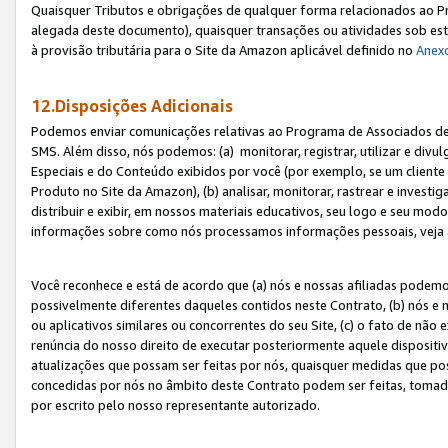
Quaisquer Tributos e obrigações de qualquer forma relacionados ao Pr
alegada deste documento), quaisquer transações ou atividades sob este
à provisão tributária para o Site da Amazon aplicável definido no
Anex
12.Disposições Adicionais
Podemos enviar comunicações relativas ao Programa de Associados de t
SMS. Além disso, nós podemos: (a) monitorar, registrar, utilizar e divu
Especiais e do Conteúdo exibidos por você (por exemplo, se um cliente
Produto no Site da Amazon), (b) analisar, monitorar, rastrear e investiga
distribuir e exibir, em nossos materiais educativos, seu logo e seu m
informações sobre como nós processamos informações pessoais, veja 
Você reconhece e está de acordo que (a) nós e nossas afiliadas podem
possivelmente diferentes daqueles contidos neste Contrato, (b) nós e 
ou aplicativos similares ou concorrentes do seu Site, (c) o fato de não
renúncia do nosso direito de executar posteriormente aquele dispositi
atualizações que possam ser feitas por nós, quaisquer medidas que p
concedidas por nós no âmbito deste Contrato podem ser feitas, tomada
por escrito pelo nosso representante autorizado.