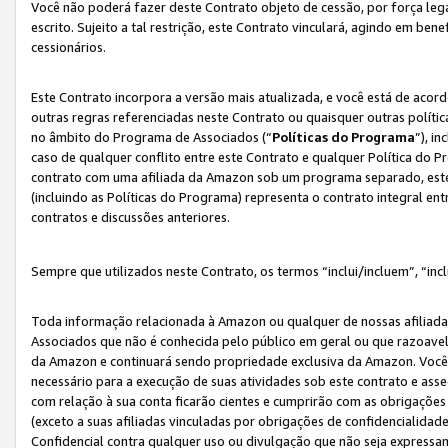
Você não poderá fazer deste Contrato objeto de cessão, por força le
escrito. Sujeito a tal restrição, este Contrato vinculará, agindo em be
cessionários.
Este Contrato incorpora a versão mais atualizada, e você está de acordo
outras regras referenciadas neste Contrato ou quaisquer outras políti
no âmbito do Programa de Associados (“
Políticas do Programa
”), i
caso de qualquer conflito entre este Contrato e qualquer Política do P
contrato com uma afiliada da Amazon sob um programa separado, este 
(incluindo as Políticas do Programa) representa o contrato integral en
contratos e discussões anteriores.
Sempre que utilizados neste Contrato, os termos “inclui/incluem”, “incl
Toda informação relacionada à Amazon ou qualquer de nossas afiliad
Associados que não é conhecida pelo público em geral ou que razoave
da Amazon e continuará sendo propriedade exclusiva da Amazon. Você
necessário para a execução de suas atividades sob este contrato e as
com relação à sua conta ficarão cientes e cumprirão com as obrigações
(exceto a suas afiliadas vinculadas por obrigações de confidencialida
Confidencial contra qualquer uso ou divulgação que não seja expressa