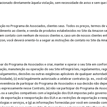
elacionado diretamente àquela violação, sem necessidade de aviso e sem que
ação no Programa de Associados, clientes seus. Todos os preços, termos de v
ndimento ao cliente, e venda de produtos estabelecidos no Site da Amazon s
em contato com nenhum de nossos clientes e, caso um de nossos clientes en
on, você deverá orientá-lo a seguir as instruções de contato no Site da Am
ipar do Programa de Associados e criar, manter e operar o seu Site em confo
ção, manutenção ou operação do seu Site infringirá leis, regulamentos, regr
, julgamentos, decisões ou outras exigências aplicáveis de qualquer autorida
idade), (c) está legalmente autorizado a celebrar contratos (p. ex., você n
 conveniência de participar do Programa de Associados e sua decisão não dep
 expressamente nesse Contrato, (e) não vai participar do Programa de Associ
A ou a sanções compatíveis com a legislação dos EUA impostas pelo governo 
es de exportação e reexportação dos EUA e as restrições de exportação e re
nologias e serviços, e (g) as informações fornecidas por você em conexão c