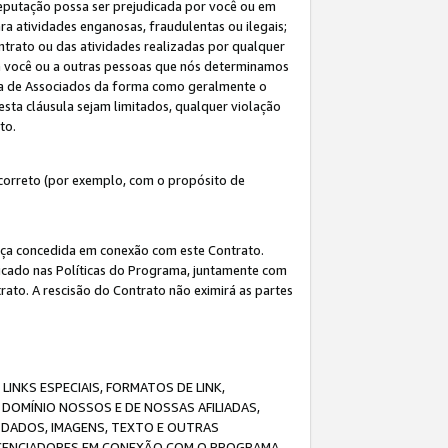
eputação possa ser prejudicada por você ou em
a atividades enganosas, fraudulentas ou ilegais;
ntrato ou das atividades realizadas por qualquer
 a você ou a outras pessoas que nós determinamos
ma de Associados da forma como geralmente o
esta cláusula sejam limitados, qualquer violação
ato.
correto (por exemplo, com o propósito de
cença concedida em conexão com este Contrato.
ificado nas Políticas do Programa, juntamente com
ato. A rescisão do Contrato não eximirá as partes
NKS ESPECIAIS, FORMATOS DE LINK,
DOMÍNIO NOSSOS E DE NOSSAS AFILIADAS,
 DADOS, IMAGENS, TEXTO E OUTRAS
ICENCIADORES EM CONEXÃO COM O PROGRAMA