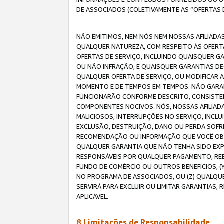
DE ASSOCIADOS (COLETIVAMENTE AS “OFERTAS 
NÃO EMITIMOS, NEM NÓS NEM NOSSAS AFILIADAS
QUALQUER NATUREZA, COM RESPEITO ÀS OFERTA
OFERTAS DE SERVIÇO, INCLUINDO QUAISQUER GAR
OU NÃO INFRAÇÃO, E QUAISQUER GARANTIAS D
QUALQUER OFERTA DE SERVIÇO, OU MODIFICAR 
MOMENTO E DE TEMPOS EM TEMPOS. NÃO GARANT
FUNCIONARÃO CONFORME DESCRITO, CONSISTENT
COMPONENTES NOCIVOS. NÓS, NOSSAS AFILIADA
MALICIOSOS, INTERRUPÇÕES NO SERVIÇO, INCL
EXCLUSÃO, DESTRUIÇÃO, DANO OU PERDA SOFR
RECOMENDAÇÃO OU INFORMAÇÃO QUE VOCÊ OBTI
QUALQUER GARANTIA QUE NÃO TENHA SIDO EXPR
RESPONSÁVEIS POR QUALQUER PAGAMENTO, REE
FUNDO DE COMÉRCIO OU OUTROS BENEFÍCIOS, 
NO PROGRAMA DE ASSOCIADOS, OU (Z) QUALQU
SERVIRÁ PARA EXCLUIR OU LIMITAR GARANTIAS
APLICÁVEL.
8.Limitações de Responsabilidade