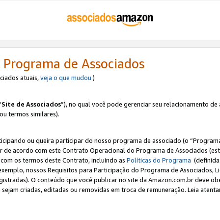
 Programa de Associados
ociados atuais,
veja o que mudou
)
“
Site de Associados
”), no qual você pode gerenciar seu relacionamento de 
 ou termos similares).
ticipando ou queira participar do nosso programa de associado (o “Programa
ar de acordo com este Contrato Operacional do Programa de Associados (est
a com os termos deste Contrato, incluindo as
Políticas do Programa
(definida
 exemplo, nossos Requisitos para Participação do Programa de Associados, 
egistradas). O conteúdo que você publicar no site da Amazon.com.br deve o
e sejam criadas, editadas ou removidas em troca de remuneração. Leia atentam