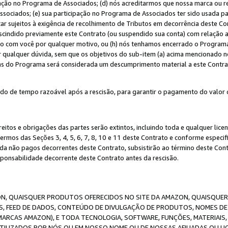
ação no Programa de Associados; (d) nós acreditarmos que nossa marca ou r
sociados; (e) sua participação no Programa de Associados ter sido usada par
r sujeitos à exigência de recolhimento de Tributos em decorrência deste Co
escindido previamente este Contrato (ou suspendido sua conta) com relação
to com você por qualquer motivo, ou (h) nós tenhamos encerrado o Progra
ar qualquer dúvida, sem que os objetivos do sub-item (a) acima mencionado n
cas do Programa será considerada um descumprimento material a este Contr
o de tempo razoável após a rescisão, para garantir o pagamento do valor 
reitos e obrigações das partes serão extintos, incluindo toda e qualquer li
termos das Seções 3, 4, 5, 6, 7, 8, 10 e 11 deste Contrato e conforme espec
da não pagos decorrentes deste Contrato, subsistirão ao término deste Contr
sponsabilidade decorrente deste Contrato antes da rescisão.
N, QUAISQUER PRODUTOS OFERECIDOS NO SITE DA AMAZON, QUAISQUER LI
, FEED DE DADOS, CONTEÚDO DE DIVULGAÇÃO DE PRODUTOS, NOMES DE 
MARCAS AMAZON), E TODA TECNOLOGIA, SOFTWARE, FUNÇÕES, MATERIAIS,
ILIZADOS POR NÓS OU EM NOSSO NOME OU DE NOSSAS AFILIADAS OU L