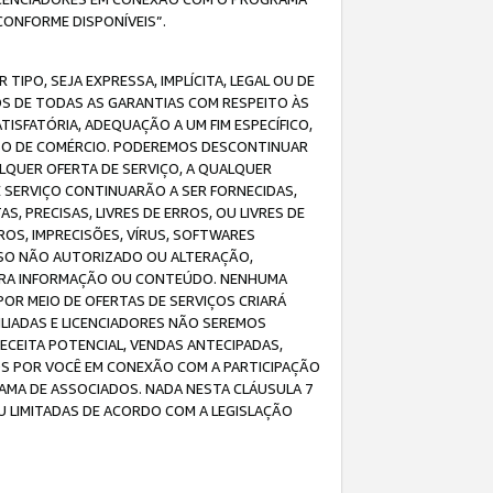
CONFORME DISPONÍVEIS”.
IPO, SEJA EXPRESSA, IMPLÍCITA, LEGAL OU DE
OS DE TODAS AS GARANTIAS COM RESPEITO ÀS
TISFATÓRIA, ADEQUAÇÃO A UM FIM ESPECÍFICO,
USO DE COMÉRCIO. PODEREMOS DESCONTINUAR
LQUER OFERTA DE SERVIÇO, A QUALQUER
E SERVIÇO CONTINUARÃO A SER FORNECIDAS,
PRECISAS, LIVRES DE ERROS, OU LIVRES DE
OS, IMPRECISÕES, VÍRUS, SOFTWARES
ESSO NÃO AUTORIZADO OU ALTERAÇÃO,
UTRA INFORMAÇÃO OU CONTEÚDO. NENHUMA
R MEIO DE OFERTAS DE SERVIÇOS CRIARÁ
LIADAS E LICENCIADORES NÃO SEREMOS
CEITA POTENCIAL, VENDAS ANTECIPADAS,
OS POR VOCÊ EM CONEXÃO COM A PARTICIPAÇÃO
AMA DE ASSOCIADOS. NADA NESTA CLÁUSULA 7
U LIMITADAS DE ACORDO COM A LEGISLAÇÃO