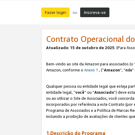
Fazer login
Inscreva-se
ou
Contrato Operacional do
Atualizado
:
15 de outubro de 2025
. (Para Ass
Bem-vindo ao site da Amazon para associados (o 
Amazon, conforme o
Anexo 1
, (“
Amazon
”, “
nós
”
Qualquer pessoa ou entidade legal que esteja par
entidade legal, “
você
” ou “
Associado
”) deve est
ou ao utilizar o Site de Associados, você concord
incorporados por referência a este Contrato (por
Programa de Associados e a Política de Marcas R
incluindo a proibição de avaliações de clientes qu
1.Descrição do Programa