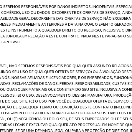
O SEREMOS RESPONSÁVEIS POR DANOS INDIRETOS, INCIDENTAIS, ESPECIA
E COMÉRCIO, USO OU DADOS DECORRENTE DE OFERTAS DE SERVIÇO, AIN
SABILIDADE GERAL DECORRENTE DAS OFERTAS DE SERVIÇO NÃO EXCEDERÁ 
ESES IMEDIATAMENTE ANTERIORES À DATA NA QUAL O EVENTO GERADOR 
 ESTE INSTRUMENTO A QUALQUER DIREITO OU RECURSO, INCLUSIVE O DIR
 JURÍDICA EM RELAÇÃO A ESTE CONTRATO. NADA NESTE PARÁGRAFO SER
 APLICÁVEL.
ICÁVEL, NÃO SEREMOS RESPONSÁVEIS POR QUALQUER ASSUNTO RELACIONA
INDO SEU USO DE QUALQUER OFERTA DE SERVIÇO) OU À VIOLAÇÃO DEST
 NÓS, NOSSAS AFILIADAS E LICENCIADORES, E OS EMPREGADOS, FUNCION
ANDAS, RECLAMAÇÕES DE DANOS, PERDAS, RESPONSABILIDADE, CUSTAS E 
E OU QUAISQUER MATERIAIS QUE CONSTEM DO SEU SITE, INCLUSIVE A COM
ESSOS, (B) O USO, DESENVOLVIMENTO, DESIGN, MANUFATURA, PRODUÇÃ
E DO SEU SITE, (C) O USO POR VOCÊ DE QUALQUER OFERTA DE SERVIÇO, 
 VIOLAÇÃO DE QUALQUER TERMO OU CONDIÇÃO DESTE CONTRATO (INCLUIND
 O PAGAMENTO OU A FALHA EM ARRECADAR OU PAGAR SEUS TRIBUTOS OU
AL, OU (F) NEGLIGÊNCIA OU DOLO SEU, DE SEUS EMPREGADOS OU DE SEU
IDAS LEGAIS E EXECUTAR QUALQUER ATO PROCESSUAL EM NOME DE QUA
DEFENDER-SE DE UMA DEMANDA LEGAL OU PARA A PROTEÇÃO DE DIREITOS,