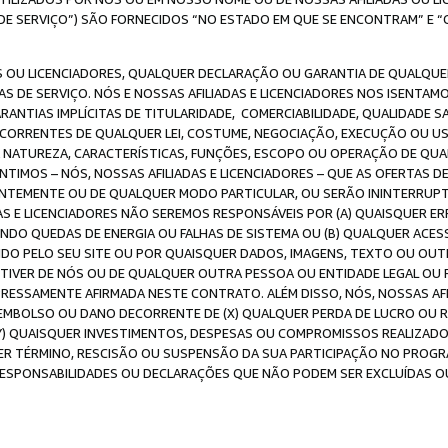
DE SERVIÇO”) SÃO FORNECIDOS “NO ESTADO EM QUE SE ENCONTRAM” E “
 OU LICENCIADORES, QUALQUER DECLARAÇÃO OU GARANTIA DE QUALQUER T
S DE SERVIÇO. NÓS E NOSSAS AFILIADAS E LICENCIADORES NOS ISENTAM
ANTIAS IMPLÍCITAS DE TITULARIDADE, COMERCIABILIDADE, QUALIDADE SA
ECORRENTES DE QUALQUER LEI, COSTUME, NEGOCIAÇÃO, EXECUÇÃO OU 
A NATUREZA, CARACTERÍSTICAS, FUNÇÕES, ESCOPO OU OPERAÇÃO DE QUA
IMOS – NÓS, NOSSAS AFILIADAS E LICENCIADORES – QUE AS OFERTAS D
EMENTE OU DE QUALQUER MODO PARTICULAR, OU SERÃO ININTERRUPTAS, 
S E LICENCIADORES NÃO SEREMOS RESPONSÁVEIS POR (A) QUAISQUER ERR
UINDO QUEDAS DE ENERGIA OU FALHAS DE SISTEMA OU (B) QUALQUER AC
IDO PELO SEU SITE OU POR QUAISQUER DADOS, IMAGENS, TEXTO OU O
VER DE NÓS OU DE QUALQUER OUTRA PESSOA OU ENTIDADE LEGAL OU PO
ESSAMENTE AFIRMADA NESTE CONTRATO. ALÉM DISSO, NÓS, NOSSAS AFI
MBOLSO OU DANO DECORRENTE DE (X) QUALQUER PERDA DE LUCRO OU RE
(Y) QUAISQUER INVESTIMENTOS, DESPESAS OU COMPROMISSOS REALIZAD
ER TÉRMINO, RESCISÃO OU SUSPENSÃO DA SUA PARTICIPAÇÃO NO PROGR
, RESPONSABILIDADES OU DECLARAÇÕES QUE NÃO PODEM SER EXCLUÍDAS O