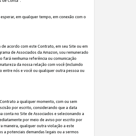
s de Conta”.
 esperar, em qualquer tempo, em conexão com o
a de acordo com este Contrato, em seu Site ou em
rograma de Associados da Amazon, sou remunerado
 não fará nenhuma referência ou comunicação
 natureza da nossa relação com você (incluindo
ão entre nós e você ou qualquer outra pessoa ou
ste Contrato a qualquer momento, com ou sem
escisão por escrito, considerando que a data
ua conta no Site de Associados e selecionando a
ediatamente por meio de aviso por escrito por
ra maneira, qualquer outra violação a este
tos a potenciais demandas legais ou a sermos