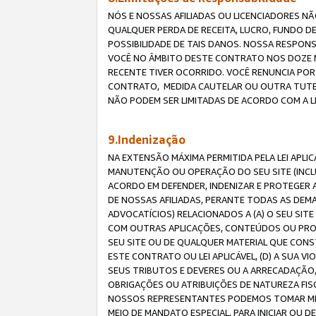
NÓS E NOSSAS AFILIADAS OU LICENCIADORES NÃ
QUALQUER PERDA DE RECEITA, LUCRO, FUNDO D
POSSIBILIDADE DE TAIS DANOS. NOSSA RESPON
VOCÊ NO ÂMBITO DESTE CONTRATO NOS DOZE M
RECENTE TIVER OCORRIDO. VOCÊ RENUNCIA POR
CONTRATO, MEDIDA CAUTELAR OU OUTRA TUTELA
NÃO PODEM SER LIMITADAS DE ACORDO COM A LEI
9.Indenização
NA EXTENSÃO MÁXIMA PERMITIDA PELA LEI APL
MANUTENÇÃO OU OPERAÇÃO DO SEU SITE (INCLU
ACORDO EM DEFENDER, INDENIZAR E PROTEGER A
DE NOSSAS AFILIADAS, PERANTE TODAS AS DEM
ADVOCATÍCIOS) RELACIONADOS A (A) O SEU SIT
COM OUTRAS APLICAÇÕES, CONTEÚDOS OU PROC
SEU SITE OU DE QUALQUER MATERIAL QUE CONST
ESTE CONTRATO OU LEI APLICÁVEL, (D) A SUA
SEUS TRIBUTOS E DEVERES OU A ARRECADAÇÃO,
OBRIGAÇÕES OU ATRIBUIÇÕES DE NATUREZA FISC
NOSSOS REPRESENTANTES PODEMOS TOMAR MED
MEIO DE MANDATO ESPECIAL, PARA INICIAR OU 