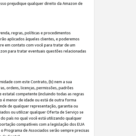
 isso prejudique qualquer direito da Amazon de
enda, regras, políticas e procedimentos
erão aplicados àqueles clientes, e poderemos
tre em contato com você para tratar de um
azon para tratar eventuais questões relacionadas
rmidade com este Contrato, (b) nem a sua
as, ordens, licenças, permissões, padrões
de estatal competente (incluindo todas as regras
ão é menor de idade ou está de outra forma
ende de qualquer representação, garantia ou
ados ou utilizar qualquer Oferta de Serviço se
do país no qual você está utilizando qualquer
exportação compatíveis com a legislação dos EUA
om o Programa de Associados serão sempre precisas