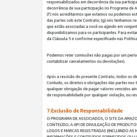
responsabilizados em decorrência da sua particip
decorrência de sua participação no Programa de As
(f) nós acreditarmos que estamos ou podemos esta
das partes sob este Contrato; (g) nós tenhamos r
que estão associadas a você ou agindo em conjun
disponibilizamos para os participantes. Para evit
da Cláusula 5 e conforme especificado nas Políti
Podemos reter comissões não pagas por um períod
contabilizar cancelamentos ou devoluções).
Após a rescisão do presente Contrato, todos os di
Contudo, os direitos e obrigações das partes nos 
qualquer obrigação de pagar valores vencidos ain
de responsabilidade por qualquer violação, ou re
7.Exclusão de Responsabilidade
O PROGRAMA DE ASSOCIADOS, O SITE DA AMAZO
CONTEÚDO, A API DE DIVULGAÇÃO DE PRODUTOS
LOGOS E MARCAS REGISTRADAS (INCLUINDO AS 
INFORMAÇÕES E CONTEÚDOS FORNECIDOS OU UT