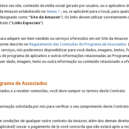
e seu site, conteúdo de mídia social gerado por usuário, ou o aplicativo d
e da Amazon estabelecido no
Anexo 1
, ou, se aplicável para o local, para qua
designado como “
Site da Amazon
”). Os links devem utilizar corretamente 
rato (“
Links Especiais
”).
para adquirir um item vendido ou serviços oferecidos em um Site da Amazon 
forme descrito no
Regulamento das Comissões do Programa de Associados
(
 serviços, nós poderemos disponibilizar para você dados, imagens, textos, fo
ces de programa de aplicativo e outras informações relacionadas ao Programa
uer dado, imagem, texto ou outra informação ou conteúdo relacionado a ofe
ograma de Associados
ciados e a receber comissões, você deve cumprir os termos deste Contrato.
rmação solicitada por nós para verificar o seu cumprimento deste Contrato
 e condições de qualquer outro contrato da Amazon, além dos demais direito
 aplicável) cessar o pagamento de (e você concorda que não estará apto a r