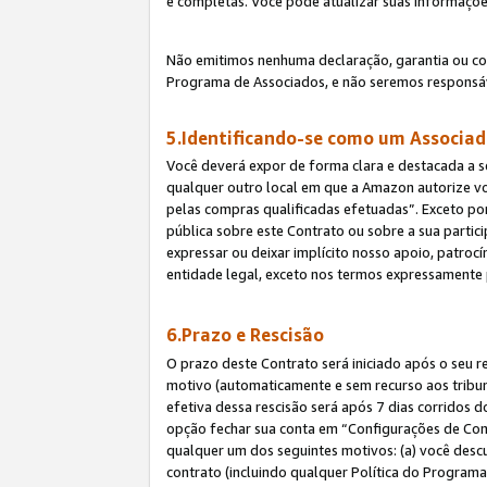
e completas. Você pode atualizar suas informaçõe
Não emitimos nenhuma declaração, garantia ou c
Programa de Associados, e não seremos responsáv
5.Identificando-se como um Associa
Você deverá expor de forma clara e destacada a s
qualquer outro local em que a Amazon autorize v
pelas compras qualificadas efetuadas”. Exceto por
pública sobre este Contrato ou sobre a sua parti
expressar ou deixar implícito nosso apoio, patroc
entidade legal, exceto nos termos expressamente 
6.Prazo e Rescisão
O prazo deste Contrato será iniciado após o seu r
motivo (automaticamente e sem recurso aos tribunai
efetiva dessa rescisão será após 7 dias corridos 
opção fechar sua conta em “Configurações de Cont
qualquer um dos seguintes motivos: (a) você descu
contrato (incluindo qualquer Política do Programa