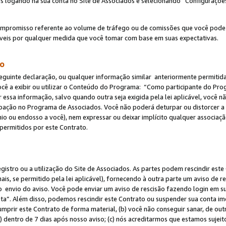
s logando na sua conta no Site de Associados e selecionando “Configuraçõe
ompromisso referente ao volume de tráfego ou de comissões que você pode
eis por qualquer medida que você tomar com base em suas expectativas.
do
eguinte declaração, ou qualquer informação similar anteriormente permitid
ocê a exibir ou utilizar o Conteúdo do Programa: “Como participante do P
 essa informação, salvo quando outra seja exigida pela lei aplicável, você
cipação no Programa de Associados. Você não poderá deturpar ou distorcer a
ínio ou endosso a você), nem expressar ou deixar implícito qualquer associaç
permitidos por este Contrato.
egistro ou a utilização do Site de Associados. As partes podem rescindir e
s, se permitido pela lei aplicável), fornecendo à outra parte um aviso de r
do envio do aviso. Você pode enviar um aviso de rescisão fazendo login em s
a”. Além disso, podemos rescindir este Contrato ou suspender sua conta im
mprir este Contrato de forma material, (b) você não conseguir sanar, de out
) dentro de 7 dias após nosso aviso; (c) nós acreditarmos que estamos sujei