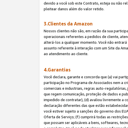
devido a você sob este Contrato, esteja ou não r
pleitear danos além do valor retido.
3.Clientes da Amazon
Nossos clientes não são, em razão da sua particip
operacionais referentes a pedidos de cliente, ate
alterá-los a qualquer momento. Você não entrará 
assunto referente à interação com um Site da Amaz
ao atendimento ao cliente.
4.Garantias
Você declara, garante e concorda que (a) vai part
participação no Programa de Associados nem a cria
comerciais e industriais, regras auto-regulatórias
que regem comunicação, proteção de dados e public
impedido de contratar), (d) avaliou livremente a
declaração diferentes das que estão estabelecidas
você estiver sujeito a sanções do governo dos EU
Oferta de Serviço; (f) cumprirá todas as restriçõ
que possam ser aplicáveis a bens, softwares, tec