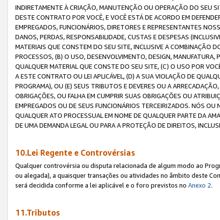
INDIRETAMENTE À CRIAÇÃO, MANUTENÇÃO OU OPERAÇÃO DO SEU SIT
DESTE CONTRATO POR VOCÊ, E VOCÊ ESTÁ DE ACORDO EM DEFENDER, 
EMPREGADOS, FUNCIONÁRIOS, DIRETORES E REPRESENTANTES NOSS
DANOS, PERDAS, RESPONSABILIDADE, CUSTAS E DESPESAS (INCLUSI
MATERIAIS QUE CONSTEM DO SEU SITE, INCLUSIVE A COMBINAÇÃO 
PROCESSOS, (B) O USO, DESENVOLVIMENTO, DESIGN, MANUFATURA,
QUALQUER MATERIAL QUE CONSTE DO SEU SITE, (C) O USO POR VOC
A ESTE CONTRATO OU LEI APLICÁVEL, (D) A SUA VIOLAÇÃO DE QU
PROGRAMA), OU (E) SEUS TRIBUTOS E DEVERES OU A ARRECADAÇÃO
OBRIGAÇÕES, OU FALHA EM CUMPRIR SUAS OBRIGAÇÕES OU ATRIBUIÇÕ
EMPREGADOS OU DE SEUS FUNCIONÁRIOS TERCEIRIZADOS. NÓS OU
QUALQUER ATO PROCESSUAL EM NOME DE QUALQUER PARTE DA AMAZO
DE UMA DEMANDA LEGAL OU PARA A PROTEÇÃO DE DIREITOS, INCLU
10.Lei Regente e Controvérsias
Qualquer controvérsia ou disputa relacionada de algum modo ao Progra
ou alegada), a quaisquer transações ou atividades no âmbito deste Con
será decidida conforme a lei aplicável e o foro previstos no
Anexo 2
.
11.Tributos