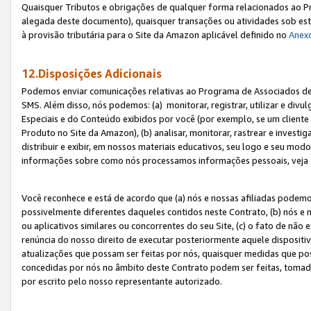
Quaisquer Tributos e obrigações de qualquer forma relacionados ao Pr
alegada deste documento), quaisquer transações ou atividades sob este
à provisão tributária para o Site da Amazon aplicável definido no
Anex
12.Disposições Adicionais
Podemos enviar comunicações relativas ao Programa de Associados de t
SMS. Além disso, nós podemos: (a) monitorar, registrar, utilizar e divu
Especiais e do Conteúdo exibidos por você (por exemplo, se um cliente
Produto no Site da Amazon), (b) analisar, monitorar, rastrear e investiga
distribuir e exibir, em nossos materiais educativos, seu logo e seu m
informações sobre como nós processamos informações pessoais, veja 
Você reconhece e está de acordo que (a) nós e nossas afiliadas podem
possivelmente diferentes daqueles contidos neste Contrato, (b) nós e 
ou aplicativos similares ou concorrentes do seu Site, (c) o fato de não
renúncia do nosso direito de executar posteriormente aquele dispositi
atualizações que possam ser feitas por nós, quaisquer medidas que p
concedidas por nós no âmbito deste Contrato podem ser feitas, tomada
por escrito pelo nosso representante autorizado.