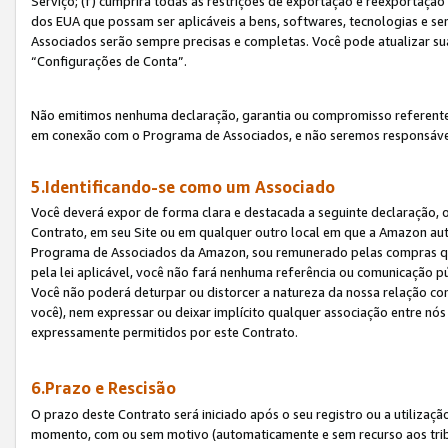
Serviço; (f) cumprirá todas as restrições de exportação e reexportaçã
dos EUA que possam ser aplicáveis a bens, softwares, tecnologias e s
Associados serão sempre precisas e completas. Você pode atualizar su
“Configurações de Conta”.
Não emitimos nenhuma declaração, garantia ou compromisso referente
em conexão com o Programa de Associados, e não seremos responsávei
5.Identificando-se como um Associado
Você deverá expor de forma clara e destacada a seguinte declaração, 
Contrato, em seu Site ou em qualquer outro local em que a Amazon aut
Programa de Associados da Amazon, sou remunerado pelas compras qual
pela lei aplicável, você não fará nenhuma referência ou comunicação p
Você não poderá deturpar ou distorcer a natureza da nossa relação com
você), nem expressar ou deixar implícito qualquer associação entre nó
expressamente permitidos por este Contrato.
6.Prazo e Rescisão
O prazo deste Contrato será iniciado após o seu registro ou a utilizaç
momento, com ou sem motivo (automaticamente e sem recurso aos tribuna