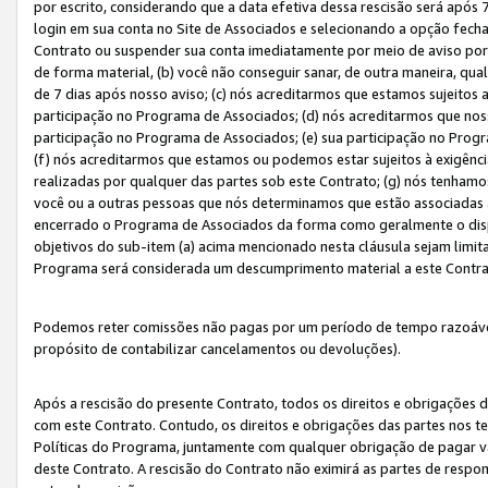
por escrito, considerando que a data efetiva dessa rescisão será após 
login em sua conta no Site de Associados e selecionando a opção fech
Contrato ou suspender sua conta imediatamente por meio de aviso por 
de forma material, (b) você não conseguir sanar, de outra maneira, qua
de 7 dias após nosso aviso; (c) nós acreditarmos que estamos sujeitos
participação no Programa de Associados; (d) nós acreditarmos que nos
participação no Programa de Associados; (e) sua participação no Progr
(f) nós acreditarmos que estamos ou podemos estar sujeitos à exigênc
realizadas por qualquer das partes sob este Contrato; (g) nós tenhamo
você ou a outras pessoas que nós determinamos que estão associadas 
encerrado o Programa de Associados da forma como geralmente o dispo
objetivos do sub-item (a) acima mencionado nesta cláusula sejam limit
Programa será considerada um descumprimento material a este Contr
Podemos reter comissões não pagas por um período de tempo razoável 
propósito de contabilizar cancelamentos ou devoluções).
Após a rescisão do presente Contrato, todos os direitos e obrigações d
com este Contrato. Contudo, os direitos e obrigações das partes nos te
Políticas do Programa, juntamente com qualquer obrigação de pagar va
deste Contrato. A rescisão do Contrato não eximirá as partes de respo