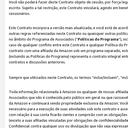
Você não poderá fazer deste Contrato objeto de cessão, por força le
escrito. Sujeito a tal restrição, este Contrato vinculará, agindo em be
cessionários.
Este Contrato incorpora a versão mais atualizada, e você está de acordo
outras regras referenciadas neste Contrato ou quaisquer outras políti
no âmbito do Programa de Associados (“
Políticas do Programa
”), i
caso de qualquer conflito entre este Contrato e qualquer Política do P
contrato com uma afiliada da Amazon sob um programa separado, este 
(incluindo as Políticas do Programa) representa o contrato integral en
contratos e discussões anteriores.
Sempre que utilizados neste Contrato, os termos “inclui/incluem”, “incl
Toda informação relacionada à Amazon ou qualquer de nossas afiliad
Associados que não é conhecida pelo público em geral ou que razoave
da Amazon e continuará sendo propriedade exclusiva da Amazon. Você
necessário para a execução de suas atividades sob este contrato e as
com relação à sua conta ficarão cientes e cumprirão com as obrigações
(exceto a suas afiliadas vinculadas por obrigações de confidencialida
Confidencial contra qualquer uso ou divulgação que não seja expressa