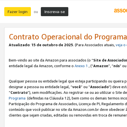
Fazer login
Inscreva-se
ou
Contrato Operacional do Programa
Atualizado
:
15 de outubro de 2025
. (Para Associados atuais,
veja o
Bem-vindo ao site da Amazon para associados (o “
Site de Associado
entidade legal da Amazon, conforme o
Anexo 1
, (“
Amazon
”, “
nós
” ou
Qualquer pessoa ou entidade legal que esteja participando ou queira 
designar a pessoa ou entidade legal, “
você
” ou “
Associado
”) deve es
“
Contrato
”), sem modificações. Ao registrar-se ou ao utilizar o Site
Programa
(definidas na Cláusula 12), bem como os demais termos inco
Participação do Programa de Associados, Licença de PI, Regulamento d
conteúdo que você publicar no site da Amazon.com.br deve obedecer à
clientes que sejam criadas, editadas ou removidas em troca de remuneraç