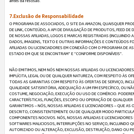
antes da rescisão.
7.Exclusão de Responsabilidade
O PROGRAMA DE ASSOCIADOS, O SITE DA AMAZON, QUAISQUER PROD
DE LINK, CONTEÚDO, A API DE DIVULGAÇÃO DE PRODUTOS, FEED D
DE NOSSAS AFILIADAS, LOGOS E MARCAS REGISTRADAS (INCLUINDO 
DADOS, IMAGENS, TEXTO E OUTRAS INFORMAÇÕES E CONTEÚDOS F
AFILIADAS OU LICENCIADORES EM CONEXÃO COM O PROGRAMA DE AS
ESTADO EM QUE SE ENCONTRAM” E “CONFORME DISPONÍVEIS”.
NÃO EMITIMOS, NEM NÓS NEM NOSSAS AFILIADAS OU LICENCIADORE
IMPLÍCITA, LEGAL OU DE QUALQUER NATUREZA, COM RESPEITO ÀS OF
TODAS AS GARANTIAS COM RESPEITO ÀS OFERTAS DE SERVIÇO, INCL
QUALIDADE SATISFATÓRIA, ADEQUAÇÃO A UM FIM ESPECÍFICO, OU N
COSTUME, NEGOCIAÇÃO, EXECUÇÃO OU USO DE COMÉRCIO. PODEREM
CARACTERÍSTICAS, FUNÇÕES, ESCOPO OU OPERAÇÃO DE QUALQUER 
GARANTIMOS – NÓS, NOSSAS AFILIADAS E LICENCIADORES – QUE A
DESCRITO, CONSISTENTEMENTE OU DE QUALQUER MODO PARTICULAR, 
COMPONENTES NOCIVOS. NÓS, NOSSAS AFILIADAS E LICENCIADORES 
SOFTWARES MALICIOSOS, INTERRUPÇÕES NO SERVIÇO, INCLUINDO Q
AUTORIZADO OU ALTERAÇÃO, EXCLUSÃO, DESTRUIÇÃO, DANO OU PE