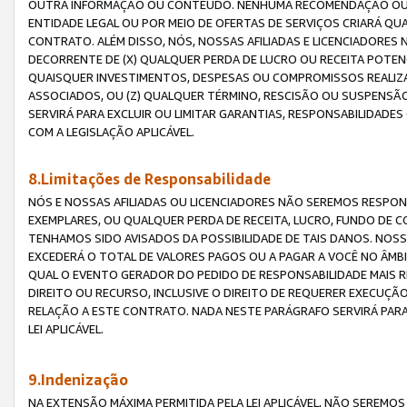
OUTRA INFORMAÇÃO OU CONTEÚDO. NENHUMA RECOMENDAÇÃO OU 
ENTIDADE LEGAL OU POR MEIO DE OFERTAS DE SERVIÇOS CRIARÁ Q
CONTRATO. ALÉM DISSO, NÓS, NOSSAS AFILIADAS E LICENCIADOR
DECORRENTE DE (X) QUALQUER PERDA DE LUCRO OU RECEITA POTENC
QUAISQUER INVESTIMENTOS, DESPESAS OU COMPROMISSOS REALIZ
ASSOCIADOS, OU (Z) QUALQUER TÉRMINO, RESCISÃO OU SUSPENSÃ
SERVIRÁ PARA EXCLUIR OU LIMITAR GARANTIAS, RESPONSABILIDADE
COM A LEGISLAÇÃO APLICÁVEL.
8.Limitações de Responsabilidade
NÓS E NOSSAS AFILIADAS OU LICENCIADORES NÃO SEREMOS RESPONS
EXEMPLARES, OU QUALQUER PERDA DE RECEITA, LUCRO, FUNDO DE 
TENHAMOS SIDO AVISADOS DA POSSIBILIDADE DE TAIS DANOS. NOS
EXCEDERÁ O TOTAL DE VALORES PAGOS OU A PAGAR A VOCÊ NO ÂM
QUAL O EVENTO GERADOR DO PEDIDO DE RESPONSABILIDADE MAIS 
DIREITO OU RECURSO, INCLUSIVE O DIREITO DE REQUERER EXECUÇÃ
RELAÇÃO A ESTE CONTRATO. NADA NESTE PARÁGRAFO SERVIRÁ PARA
LEI APLICÁVEL.
9.Indenização
NA EXTENSÃO MÁXIMA PERMITIDA PELA LEI APLICÁVEL, NÃO SEREM