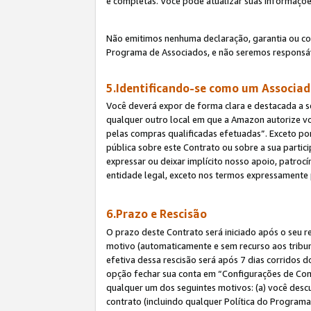
e completas. Você pode atualizar suas informaçõe
Não emitimos nenhuma declaração, garantia ou c
Programa de Associados, e não seremos responsáv
5.Identificando-se como um Associa
Você deverá expor de forma clara e destacada a s
qualquer outro local em que a Amazon autorize v
pelas compras qualificadas efetuadas”. Exceto por
pública sobre este Contrato ou sobre a sua parti
expressar ou deixar implícito nosso apoio, patroc
entidade legal, exceto nos termos expressamente 
6.Prazo e Rescisão
O prazo deste Contrato será iniciado após o seu r
motivo (automaticamente e sem recurso aos tribunai
efetiva dessa rescisão será após 7 dias corridos 
opção fechar sua conta em “Configurações de Cont
qualquer um dos seguintes motivos: (a) você descu
contrato (incluindo qualquer Política do Programa