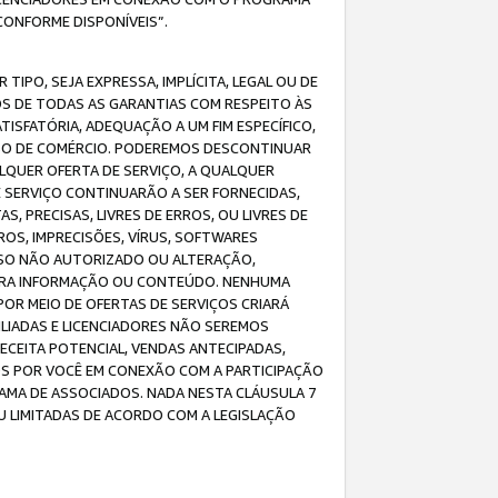
CONFORME DISPONÍVEIS”.
IPO, SEJA EXPRESSA, IMPLÍCITA, LEGAL OU DE
OS DE TODAS AS GARANTIAS COM RESPEITO ÀS
TISFATÓRIA, ADEQUAÇÃO A UM FIM ESPECÍFICO,
USO DE COMÉRCIO. PODEREMOS DESCONTINUAR
LQUER OFERTA DE SERVIÇO, A QUALQUER
E SERVIÇO CONTINUARÃO A SER FORNECIDAS,
PRECISAS, LIVRES DE ERROS, OU LIVRES DE
OS, IMPRECISÕES, VÍRUS, SOFTWARES
ESSO NÃO AUTORIZADO OU ALTERAÇÃO,
UTRA INFORMAÇÃO OU CONTEÚDO. NENHUMA
R MEIO DE OFERTAS DE SERVIÇOS CRIARÁ
LIADAS E LICENCIADORES NÃO SEREMOS
CEITA POTENCIAL, VENDAS ANTECIPADAS,
OS POR VOCÊ EM CONEXÃO COM A PARTICIPAÇÃO
AMA DE ASSOCIADOS. NADA NESTA CLÁUSULA 7
U LIMITADAS DE ACORDO COM A LEGISLAÇÃO