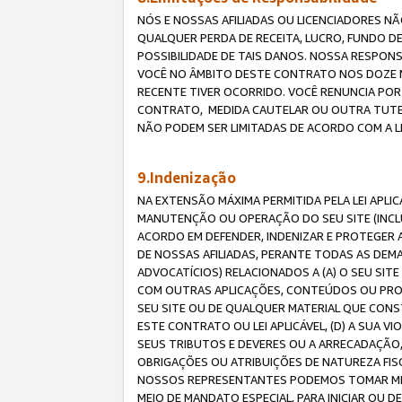
NÓS E NOSSAS AFILIADAS OU LICENCIADORES NÃ
QUALQUER PERDA DE RECEITA, LUCRO, FUNDO D
POSSIBILIDADE DE TAIS DANOS. NOSSA RESPON
VOCÊ NO ÂMBITO DESTE CONTRATO NOS DOZE M
RECENTE TIVER OCORRIDO. VOCÊ RENUNCIA POR
CONTRATO, MEDIDA CAUTELAR OU OUTRA TUTELA
NÃO PODEM SER LIMITADAS DE ACORDO COM A LEI
9.Indenização
NA EXTENSÃO MÁXIMA PERMITIDA PELA LEI APL
MANUTENÇÃO OU OPERAÇÃO DO SEU SITE (INCLU
ACORDO EM DEFENDER, INDENIZAR E PROTEGER A
DE NOSSAS AFILIADAS, PERANTE TODAS AS DEM
ADVOCATÍCIOS) RELACIONADOS A (A) O SEU SIT
COM OUTRAS APLICAÇÕES, CONTEÚDOS OU PROC
SEU SITE OU DE QUALQUER MATERIAL QUE CONST
ESTE CONTRATO OU LEI APLICÁVEL, (D) A SUA
SEUS TRIBUTOS E DEVERES OU A ARRECADAÇÃO,
OBRIGAÇÕES OU ATRIBUIÇÕES DE NATUREZA FISC
NOSSOS REPRESENTANTES PODEMOS TOMAR MED
MEIO DE MANDATO ESPECIAL, PARA INICIAR OU 