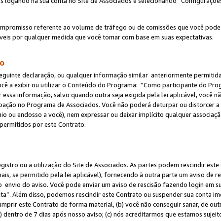
s logando na sua conta no Site de Associados e selecionando “Configuraçõe
ompromisso referente ao volume de tráfego ou de comissões que você pode
eis por qualquer medida que você tomar com base em suas expectativas.
do
eguinte declaração, ou qualquer informação similar anteriormente permitid
ocê a exibir ou utilizar o Conteúdo do Programa: “Como participante do P
 essa informação, salvo quando outra seja exigida pela lei aplicável, você
cipação no Programa de Associados. Você não poderá deturpar ou distorcer a
ínio ou endosso a você), nem expressar ou deixar implícito qualquer associaç
permitidos por este Contrato.
egistro ou a utilização do Site de Associados. As partes podem rescindir e
s, se permitido pela lei aplicável), fornecendo à outra parte um aviso de r
do envio do aviso. Você pode enviar um aviso de rescisão fazendo login em s
a”. Além disso, podemos rescindir este Contrato ou suspender sua conta im
mprir este Contrato de forma material, (b) você não conseguir sanar, de out
) dentro de 7 dias após nosso aviso; (c) nós acreditarmos que estamos sujei