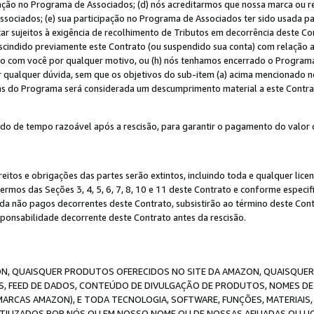
ação no Programa de Associados; (d) nós acreditarmos que nossa marca ou r
sociados; (e) sua participação no Programa de Associados ter sido usada par
r sujeitos à exigência de recolhimento de Tributos em decorrência deste Co
escindido previamente este Contrato (ou suspendido sua conta) com relação
to com você por qualquer motivo, ou (h) nós tenhamos encerrado o Progra
ar qualquer dúvida, sem que os objetivos do sub-item (a) acima mencionado n
cas do Programa será considerada um descumprimento material a este Contr
o de tempo razoável após a rescisão, para garantir o pagamento do valor 
reitos e obrigações das partes serão extintos, incluindo toda e qualquer li
termos das Seções 3, 4, 5, 6, 7, 8, 10 e 11 deste Contrato e conforme espec
da não pagos decorrentes deste Contrato, subsistirão ao término deste Contr
sponsabilidade decorrente deste Contrato antes da rescisão.
N, QUAISQUER PRODUTOS OFERECIDOS NO SITE DA AMAZON, QUAISQUER LI
, FEED DE DADOS, CONTEÚDO DE DIVULGAÇÃO DE PRODUTOS, NOMES DE 
MARCAS AMAZON), E TODA TECNOLOGIA, SOFTWARE, FUNÇÕES, MATERIAIS,
ILIZADOS POR NÓS OU EM NOSSO NOME OU DE NOSSAS AFILIADAS OU L