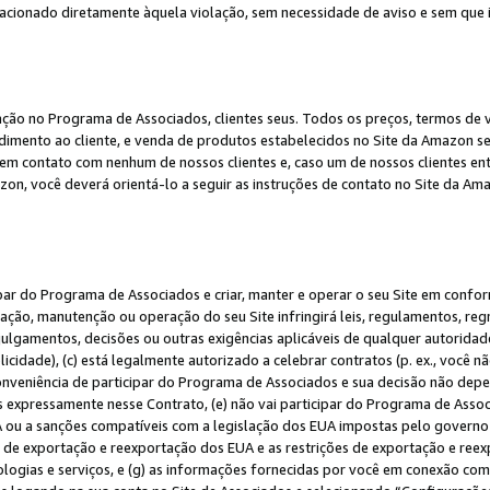
elacionado diretamente àquela violação, sem necessidade de aviso e sem que
ação no Programa de Associados, clientes seus. Todos os preços, termos de v
ndimento ao cliente, e venda de produtos estabelecidos no Site da Amazon s
em contato com nenhum de nossos clientes e, caso um de nossos clientes en
on, você deverá orientá-lo a seguir as instruções de contato no Site da Am
ipar do Programa de Associados e criar, manter e operar o seu Site em confo
ção, manutenção ou operação do seu Site infringirá leis, regulamentos, regr
, julgamentos, decisões ou outras exigências aplicáveis de qualquer autorida
idade), (c) está legalmente autorizado a celebrar contratos (p. ex., você n
 conveniência de participar do Programa de Associados e sua decisão não dep
 expressamente nesse Contrato, (e) não vai participar do Programa de Associ
A ou a sanções compatíveis com a legislação dos EUA impostas pelo governo 
es de exportação e reexportação dos EUA e as restrições de exportação e re
nologias e serviços, e (g) as informações fornecidas por você em conexão c