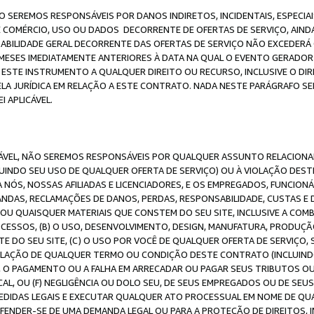
O SEREMOS RESPONSÁVEIS POR DANOS INDIRETOS, INCIDENTAIS, ESPECIA
E COMÉRCIO, USO OU DADOS DECORRENTE DE OFERTAS DE SERVIÇO, AIN
SABILIDADE GERAL DECORRENTE DAS OFERTAS DE SERVIÇO NÃO EXCEDERÁ 
ESES IMEDIATAMENTE ANTERIORES À DATA NA QUAL O EVENTO GERADOR 
 ESTE INSTRUMENTO A QUALQUER DIREITO OU RECURSO, INCLUSIVE O DIR
 JURÍDICA EM RELAÇÃO A ESTE CONTRATO. NADA NESTE PARÁGRAFO SER
 APLICÁVEL.
ICÁVEL, NÃO SEREMOS RESPONSÁVEIS POR QUALQUER ASSUNTO RELACIONA
INDO SEU USO DE QUALQUER OFERTA DE SERVIÇO) OU À VIOLAÇÃO DEST
 NÓS, NOSSAS AFILIADAS E LICENCIADORES, E OS EMPREGADOS, FUNCION
ANDAS, RECLAMAÇÕES DE DANOS, PERDAS, RESPONSABILIDADE, CUSTAS E 
E OU QUAISQUER MATERIAIS QUE CONSTEM DO SEU SITE, INCLUSIVE A COM
ESSOS, (B) O USO, DESENVOLVIMENTO, DESIGN, MANUFATURA, PRODUÇÃ
E DO SEU SITE, (C) O USO POR VOCÊ DE QUALQUER OFERTA DE SERVIÇO, 
 VIOLAÇÃO DE QUALQUER TERMO OU CONDIÇÃO DESTE CONTRATO (INCLUIND
 O PAGAMENTO OU A FALHA EM ARRECADAR OU PAGAR SEUS TRIBUTOS OU
AL, OU (F) NEGLIGÊNCIA OU DOLO SEU, DE SEUS EMPREGADOS OU DE SEU
IDAS LEGAIS E EXECUTAR QUALQUER ATO PROCESSUAL EM NOME DE QUA
DEFENDER-SE DE UMA DEMANDA LEGAL OU PARA A PROTEÇÃO DE DIREITOS,