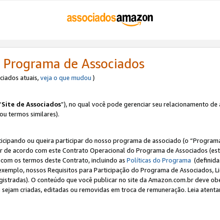
 Programa de Associados
ociados atuais,
veja o que mudou
)
“
Site de Associados
”), no qual você pode gerenciar seu relacionamento de 
 ou termos similares).
ticipando ou queira participar do nosso programa de associado (o “Programa
ar de acordo com este Contrato Operacional do Programa de Associados (est
a com os termos deste Contrato, incluindo as
Políticas do Programa
(definida
 exemplo, nossos Requisitos para Participação do Programa de Associados, 
egistradas). O conteúdo que você publicar no site da Amazon.com.br deve o
e sejam criadas, editadas ou removidas em troca de remuneração. Leia atentam