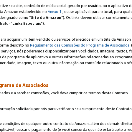
e seu site, conteúdo de mídia social gerado por usuário, ou o aplicativo d
e da Amazon estabelecido no
Anexo 1
, ou, se aplicável para o local, para qua
designado como “
Site da Amazon
”). Os links devem utilizar corretamente 
rato (“
Links Especiais
”).
para adquirir um item vendido ou serviços oferecidos em um Site da Amazon 
forme descrito no
Regulamento das Comissões do Programa de Associados
(
 serviços, nós poderemos disponibilizar para você dados, imagens, textos, fo
ces de programa de aplicativo e outras informações relacionadas ao Programa
uer dado, imagem, texto ou outra informação ou conteúdo relacionado a ofe
ograma de Associados
ciados e a receber comissões, você deve cumprir os termos deste Contrato.
rmação solicitada por nós para verificar o seu cumprimento deste Contrato
 e condições de qualquer outro contrato da Amazon, além dos demais direito
 aplicável) cessar o pagamento de (e você concorda que não estará apto a r