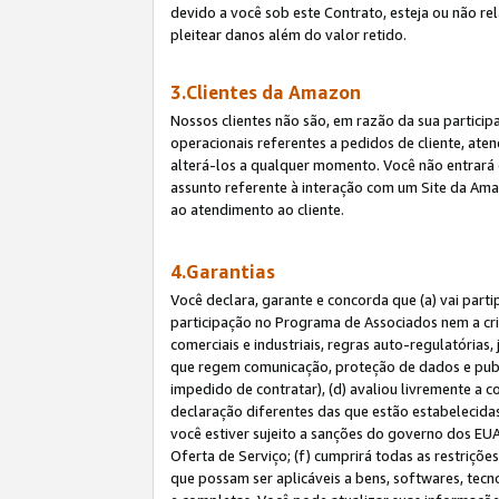
devido a você sob este Contrato, esteja ou não r
pleitear danos além do valor retido.
3.Clientes da Amazon
Nossos clientes não são, em razão da sua particip
operacionais referentes a pedidos de cliente, ate
alterá-los a qualquer momento. Você não entrará 
assunto referente à interação com um Site da Amaz
ao atendimento ao cliente.
4.Garantias
Você declara, garante e concorda que (a) vai part
participação no Programa de Associados nem a cria
comerciais e industriais, regras auto-regulatórias
que regem comunicação, proteção de dados e public
impedido de contratar), (d) avaliou livremente a
declaração diferentes das que estão estabelecidas
você estiver sujeito a sanções do governo dos EU
Oferta de Serviço; (f) cumprirá todas as restriçõ
que possam ser aplicáveis a bens, softwares, tec