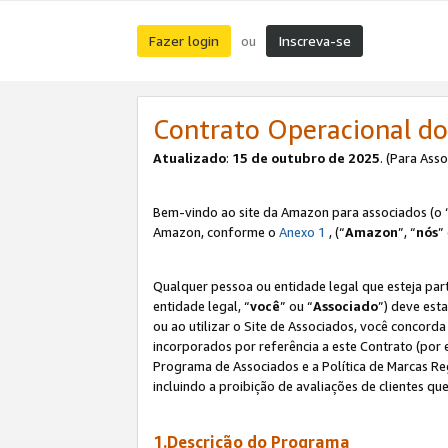
Fazer login
Inscreva-se
ou
Contrato Operacional do
Atualizado
:
15 de outubro de 2025
. (Para Ass
Bem-vindo ao site da Amazon para associados (o 
Amazon, conforme o
Anexo 1
, (“
Amazon
”, “
nós
”
Qualquer pessoa ou entidade legal que esteja par
entidade legal, “
você
” ou “
Associado
”) deve est
ou ao utilizar o Site de Associados, você concord
incorporados por referência a este Contrato (por
Programa de Associados e a Política de Marcas R
incluindo a proibição de avaliações de clientes qu
1.Descrição do Programa