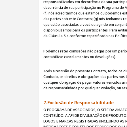
responsabilizados em decorrência da sua particip
decorrência de sua participação no Programa de As
(f) nós acreditarmos que estamos ou podemos esta
das partes sob este Contrato; (g) nós tenhamos r
que estão associadas a você ou agindo em conjun
disponibilizamos para os participantes. Para evit
da Cláusula 5 e conforme especificado nas Políti
Podemos reter comissões não pagas por um períod
contabilizar cancelamentos ou devoluções).
Após a rescisão do presente Contrato, todos os di
Contudo, os direitos e obrigações das partes nos 
qualquer obrigação de pagar valores vencidos ain
de responsabilidade por qualquer violação, ou re
7.Exclusão de Responsabilidade
O PROGRAMA DE ASSOCIADOS, O SITE DA AMAZO
CONTEÚDO, A API DE DIVULGAÇÃO DE PRODUTOS
LOGOS E MARCAS REGISTRADAS (INCLUINDO AS 
INFORMAÇÕES E CONTEÚDOS FORNECIDOS OU UT