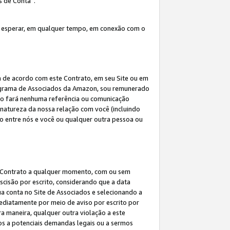
s de Conta”.
 esperar, em qualquer tempo, em conexão com o
a de acordo com este Contrato, em seu Site ou em
rograma de Associados da Amazon, sou remunerado
 não fará nenhuma referência ou comunicação
 natureza da nossa relação com você (incluindo
ão entre nós e você ou qualquer outra pessoa ou
ste Contrato a qualquer momento, com ou sem
escisão por escrito, considerando que a data
ua conta no Site de Associados e selecionando a
ediatamente por meio de aviso por escrito por
ra maneira, qualquer outra violação a este
tos a potenciais demandas legais ou a sermos