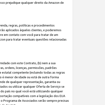
 isso prejudique qualquer direito da Amazon de
enda, regras, políticas e procedimentos
erão aplicados àqueles clientes, e poderemos
tre em contato com você para tratar de um
azon para tratar eventuais questões relacionadas
rmidade com este Contrato, (b) nem a sua
as, ordens, licenças, permissões, padrões
de estatal competente (incluindo todas as regras
ão é menor de idade ou está de outra forma
ende de qualquer representação, garantia ou
ados ou utilizar qualquer Oferta de Serviço se
do país no qual você está utilizando qualquer
exportação compatíveis com a legislação dos EUA
om o Programa de Associados serão sempre precisas