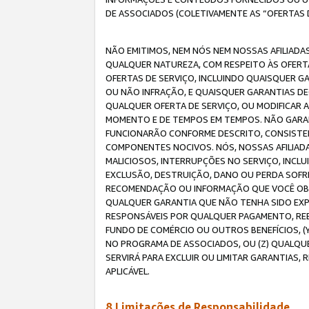
DE ASSOCIADOS (COLETIVAMENTE AS “OFERTAS 
NÃO EMITIMOS, NEM NÓS NEM NOSSAS AFILIADAS
QUALQUER NATUREZA, COM RESPEITO ÀS OFERTA
OFERTAS DE SERVIÇO, INCLUINDO QUAISQUER GAR
OU NÃO INFRAÇÃO, E QUAISQUER GARANTIAS D
QUALQUER OFERTA DE SERVIÇO, OU MODIFICAR 
MOMENTO E DE TEMPOS EM TEMPOS. NÃO GARANT
FUNCIONARÃO CONFORME DESCRITO, CONSISTENT
COMPONENTES NOCIVOS. NÓS, NOSSAS AFILIADA
MALICIOSOS, INTERRUPÇÕES NO SERVIÇO, INCL
EXCLUSÃO, DESTRUIÇÃO, DANO OU PERDA SOFR
RECOMENDAÇÃO OU INFORMAÇÃO QUE VOCÊ OBTI
QUALQUER GARANTIA QUE NÃO TENHA SIDO EXPR
RESPONSÁVEIS POR QUALQUER PAGAMENTO, REE
FUNDO DE COMÉRCIO OU OUTROS BENEFÍCIOS, 
NO PROGRAMA DE ASSOCIADOS, OU (Z) QUALQU
SERVIRÁ PARA EXCLUIR OU LIMITAR GARANTIAS
APLICÁVEL.
8.Limitações de Responsabilidade