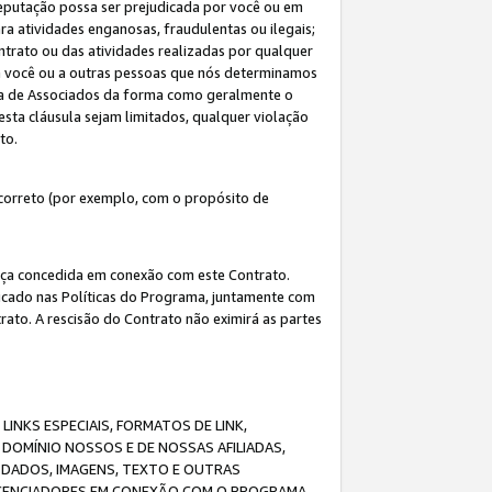
eputação possa ser prejudicada por você ou em
a atividades enganosas, fraudulentas ou ilegais;
ntrato ou das atividades realizadas por qualquer
 a você ou a outras pessoas que nós determinamos
ma de Associados da forma como geralmente o
esta cláusula sejam limitados, qualquer violação
ato.
correto (por exemplo, com o propósito de
cença concedida em conexão com este Contrato.
ificado nas Políticas do Programa, juntamente com
ato. A rescisão do Contrato não eximirá as partes
NKS ESPECIAIS, FORMATOS DE LINK,
DOMÍNIO NOSSOS E DE NOSSAS AFILIADAS,
 DADOS, IMAGENS, TEXTO E OUTRAS
ICENCIADORES EM CONEXÃO COM O PROGRAMA