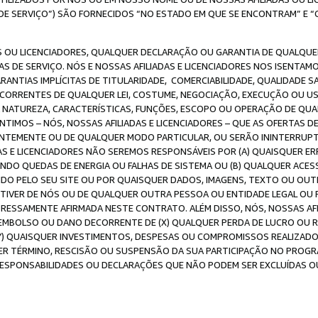
DE SERVIÇO”) SÃO FORNECIDOS “NO ESTADO EM QUE SE ENCONTRAM” E “
 OU LICENCIADORES, QUALQUER DECLARAÇÃO OU GARANTIA DE QUALQUER T
S DE SERVIÇO. NÓS E NOSSAS AFILIADAS E LICENCIADORES NOS ISENTAM
ANTIAS IMPLÍCITAS DE TITULARIDADE, COMERCIABILIDADE, QUALIDADE SA
ECORRENTES DE QUALQUER LEI, COSTUME, NEGOCIAÇÃO, EXECUÇÃO OU 
A NATUREZA, CARACTERÍSTICAS, FUNÇÕES, ESCOPO OU OPERAÇÃO DE QUA
IMOS – NÓS, NOSSAS AFILIADAS E LICENCIADORES – QUE AS OFERTAS D
EMENTE OU DE QUALQUER MODO PARTICULAR, OU SERÃO ININTERRUPTAS, 
S E LICENCIADORES NÃO SEREMOS RESPONSÁVEIS POR (A) QUAISQUER ERR
UINDO QUEDAS DE ENERGIA OU FALHAS DE SISTEMA OU (B) QUALQUER AC
IDO PELO SEU SITE OU POR QUAISQUER DADOS, IMAGENS, TEXTO OU O
VER DE NÓS OU DE QUALQUER OUTRA PESSOA OU ENTIDADE LEGAL OU PO
ESSAMENTE AFIRMADA NESTE CONTRATO. ALÉM DISSO, NÓS, NOSSAS AFI
MBOLSO OU DANO DECORRENTE DE (X) QUALQUER PERDA DE LUCRO OU RE
(Y) QUAISQUER INVESTIMENTOS, DESPESAS OU COMPROMISSOS REALIZAD
ER TÉRMINO, RESCISÃO OU SUSPENSÃO DA SUA PARTICIPAÇÃO NO PROGR
, RESPONSABILIDADES OU DECLARAÇÕES QUE NÃO PODEM SER EXCLUÍDAS O