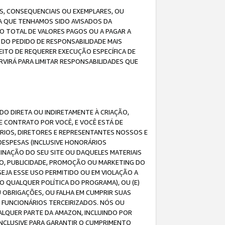
IS, CONSEQUENCIAIS OU EXEMPLARES, OU
DA QUE TENHAMOS SIDO AVISADOS DA
O TOTAL DE VALORES PAGOS OU A PAGAR A
DO PEDIDO DE RESPONSABILIDADE MAIS
EITO DE REQUERER EXECUÇÃO ESPECÍFICA DE
VIRÁ PARA LIMITAR RESPONSABILIDADES QUE
DO DIRETA OU INDIRETAMENTE À CRIAÇÃO,
E CONTRATO POR VOCÊ, E VOCÊ ESTÁ DE
ÁRIOS, DIRETORES E REPRESENTANTES NOSSOS E
DESPESAS (INCLUSIVE HONORÁRIOS
BINAÇÃO DO SEU SITE OU DAQUELES MATERIAIS
O, PUBLICIDADE, PROMOÇÃO OU MARKETING DO
SEJA ESSE USO PERMITIDO OU EM VIOLAÇÃO A
O QUALQUER POLÍTICA DO PROGRAMA), OU (E)
 OBRIGAÇÕES, OU FALHA EM CUMPRIR SUAS
S FUNCIONÁRIOS TERCEIRIZADOS. NÓS OU
LQUER PARTE DA AMAZON, INCLUINDO POR
 INCLUSIVE PARA GARANTIR O CUMPRIMENTO