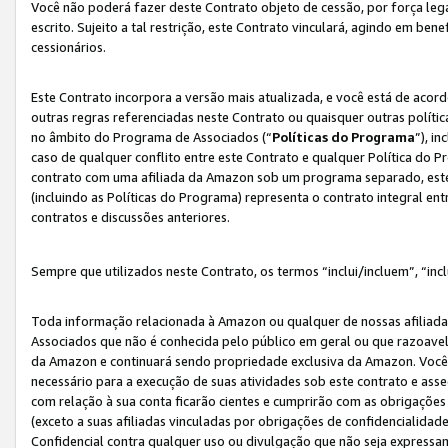
Você não poderá fazer deste Contrato objeto de cessão, por força le
escrito. Sujeito a tal restrição, este Contrato vinculará, agindo em be
cessionários.
Este Contrato incorpora a versão mais atualizada, e você está de acordo
outras regras referenciadas neste Contrato ou quaisquer outras políti
no âmbito do Programa de Associados (“
Políticas do Programa
”), i
caso de qualquer conflito entre este Contrato e qualquer Política do P
contrato com uma afiliada da Amazon sob um programa separado, este 
(incluindo as Políticas do Programa) representa o contrato integral en
contratos e discussões anteriores.
Sempre que utilizados neste Contrato, os termos “inclui/incluem”, “incl
Toda informação relacionada à Amazon ou qualquer de nossas afiliad
Associados que não é conhecida pelo público em geral ou que razoave
da Amazon e continuará sendo propriedade exclusiva da Amazon. Você
necessário para a execução de suas atividades sob este contrato e as
com relação à sua conta ficarão cientes e cumprirão com as obrigações
(exceto a suas afiliadas vinculadas por obrigações de confidencialida
Confidencial contra qualquer uso ou divulgação que não seja expressa