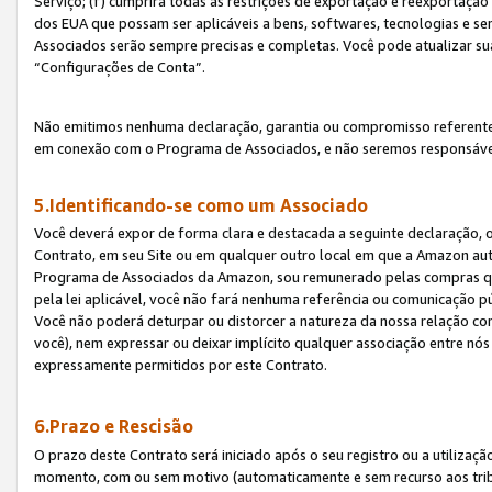
Serviço; (f) cumprirá todas as restrições de exportação e reexportaçã
dos EUA que possam ser aplicáveis a bens, softwares, tecnologias e s
Associados serão sempre precisas e completas. Você pode atualizar su
“Configurações de Conta”.
Não emitimos nenhuma declaração, garantia ou compromisso referente
em conexão com o Programa de Associados, e não seremos responsávei
5.Identificando-se como um Associado
Você deverá expor de forma clara e destacada a seguinte declaração, 
Contrato, em seu Site ou em qualquer outro local em que a Amazon aut
Programa de Associados da Amazon, sou remunerado pelas compras qual
pela lei aplicável, você não fará nenhuma referência ou comunicação p
Você não poderá deturpar ou distorcer a natureza da nossa relação com
você), nem expressar ou deixar implícito qualquer associação entre nó
expressamente permitidos por este Contrato.
6.Prazo e Rescisão
O prazo deste Contrato será iniciado após o seu registro ou a utilizaç
momento, com ou sem motivo (automaticamente e sem recurso aos tribuna