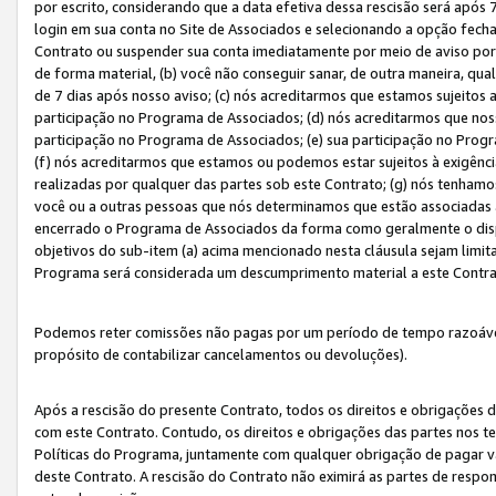
por escrito, considerando que a data efetiva dessa rescisão será após 
login em sua conta no Site de Associados e selecionando a opção fech
Contrato ou suspender sua conta imediatamente por meio de aviso por 
de forma material, (b) você não conseguir sanar, de outra maneira, qua
de 7 dias após nosso aviso; (c) nós acreditarmos que estamos sujeitos
participação no Programa de Associados; (d) nós acreditarmos que nos
participação no Programa de Associados; (e) sua participação no Progr
(f) nós acreditarmos que estamos ou podemos estar sujeitos à exigênc
realizadas por qualquer das partes sob este Contrato; (g) nós tenhamo
você ou a outras pessoas que nós determinamos que estão associadas 
encerrado o Programa de Associados da forma como geralmente o dispo
objetivos do sub-item (a) acima mencionado nesta cláusula sejam limit
Programa será considerada um descumprimento material a este Contr
Podemos reter comissões não pagas por um período de tempo razoável 
propósito de contabilizar cancelamentos ou devoluções).
Após a rescisão do presente Contrato, todos os direitos e obrigações d
com este Contrato. Contudo, os direitos e obrigações das partes nos te
Políticas do Programa, juntamente com qualquer obrigação de pagar va
deste Contrato. A rescisão do Contrato não eximirá as partes de respo