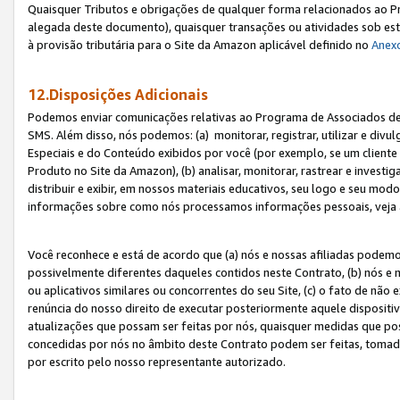
Quaisquer Tributos e obrigações de qualquer forma relacionados ao Pr
alegada deste documento), quaisquer transações ou atividades sob este
à provisão tributária para o Site da Amazon aplicável definido no
Anex
12.Disposições Adicionais
Podemos enviar comunicações relativas ao Programa de Associados de t
SMS. Além disso, nós podemos: (a) monitorar, registrar, utilizar e divu
Especiais e do Conteúdo exibidos por você (por exemplo, se um cliente
Produto no Site da Amazon), (b) analisar, monitorar, rastrear e investiga
distribuir e exibir, em nossos materiais educativos, seu logo e seu m
informações sobre como nós processamos informações pessoais, veja 
Você reconhece e está de acordo que (a) nós e nossas afiliadas podem
possivelmente diferentes daqueles contidos neste Contrato, (b) nós e 
ou aplicativos similares ou concorrentes do seu Site, (c) o fato de não
renúncia do nosso direito de executar posteriormente aquele dispositi
atualizações que possam ser feitas por nós, quaisquer medidas que p
concedidas por nós no âmbito deste Contrato podem ser feitas, tomada
por escrito pelo nosso representante autorizado.