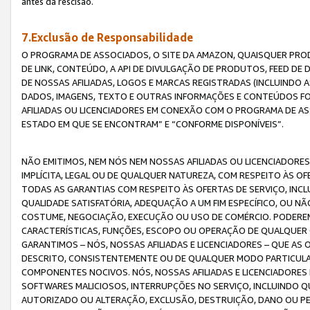
antes da rescisão.
7.Exclusão de Responsabilidade
O PROGRAMA DE ASSOCIADOS, O SITE DA AMAZON, QUAISQUER PROD
DE LINK, CONTEÚDO, A API DE DIVULGAÇÃO DE PRODUTOS, FEED D
DE NOSSAS AFILIADAS, LOGOS E MARCAS REGISTRADAS (INCLUINDO 
DADOS, IMAGENS, TEXTO E OUTRAS INFORMAÇÕES E CONTEÚDOS F
AFILIADAS OU LICENCIADORES EM CONEXÃO COM O PROGRAMA DE AS
ESTADO EM QUE SE ENCONTRAM” E “CONFORME DISPONÍVEIS”.
NÃO EMITIMOS, NEM NÓS NEM NOSSAS AFILIADAS OU LICENCIADORE
IMPLÍCITA, LEGAL OU DE QUALQUER NATUREZA, COM RESPEITO ÀS OF
TODAS AS GARANTIAS COM RESPEITO ÀS OFERTAS DE SERVIÇO, INCL
QUALIDADE SATISFATÓRIA, ADEQUAÇÃO A UM FIM ESPECÍFICO, OU N
COSTUME, NEGOCIAÇÃO, EXECUÇÃO OU USO DE COMÉRCIO. PODEREM
CARACTERÍSTICAS, FUNÇÕES, ESCOPO OU OPERAÇÃO DE QUALQUER 
GARANTIMOS – NÓS, NOSSAS AFILIADAS E LICENCIADORES – QUE A
DESCRITO, CONSISTENTEMENTE OU DE QUALQUER MODO PARTICULAR, 
COMPONENTES NOCIVOS. NÓS, NOSSAS AFILIADAS E LICENCIADORES 
SOFTWARES MALICIOSOS, INTERRUPÇÕES NO SERVIÇO, INCLUINDO Q
AUTORIZADO OU ALTERAÇÃO, EXCLUSÃO, DESTRUIÇÃO, DANO OU PE