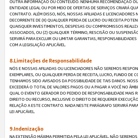
OUTRA INFORMAÇÃO OU CONTEÚDO. NENHUMA RECOMENDAÇÃO OU 
ENTIDADE LEGAL OU POR MEIO DE OFERTAS DE SERVIÇOS CRIARÁ Q
CONTRATO. ALÉM DISSO, NÓS, NOSSAS AFILIADAS E LICENCIADOR
DECORRENTE DE (X) QUALQUER PERDA DE LUCRO OU RECEITA POTENC
QUAISQUER INVESTIMENTOS, DESPESAS OU COMPROMISSOS REALIZ
ASSOCIADOS, OU (Z) QUALQUER TÉRMINO, RESCISÃO OU SUSPENSÃ
SERVIRÁ PARA EXCLUIR OU LIMITAR GARANTIAS, RESPONSABILIDADE
COM A LEGISLAÇÃO APLICÁVEL.
8.Limitações de Responsabilidade
NÓS E NOSSAS AFILIADAS OU LICENCIADORES NÃO SEREMOS RESPONS
EXEMPLARES, OU QUALQUER PERDA DE RECEITA, LUCRO, FUNDO DE 
TENHAMOS SIDO AVISADOS DA POSSIBILIDADE DE TAIS DANOS. NOS
EXCEDERÁ O TOTAL DE VALORES PAGOS OU A PAGAR A VOCÊ NO ÂM
QUAL O EVENTO GERADOR DO PEDIDO DE RESPONSABILIDADE MAIS 
DIREITO OU RECURSO, INCLUSIVE O DIREITO DE REQUERER EXECUÇÃ
RELAÇÃO A ESTE CONTRATO. NADA NESTE PARÁGRAFO SERVIRÁ PARA
LEI APLICÁVEL.
9.Indenização
NA EXTENSÃO MÁXIMA PERMITIDA PELA LEI APLICÁVEL, NÃO SEREM