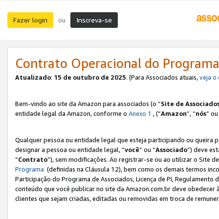
Fazer login
Inscreva-se
ou
Contrato Operacional do Programa
Atualizado
:
15 de outubro de 2025
. (Para Associados atuais,
veja o
Bem-vindo ao site da Amazon para associados (o “
Site de Associado
entidade legal da Amazon, conforme o
Anexo 1
, (“
Amazon
”, “
nós
” ou
Qualquer pessoa ou entidade legal que esteja participando ou queira 
designar a pessoa ou entidade legal, “
você
” ou “
Associado
”) deve es
“
Contrato
”), sem modificações. Ao registrar-se ou ao utilizar o Site
Programa
(definidas na Cláusula 12), bem como os demais termos inco
Participação do Programa de Associados, Licença de PI, Regulamento d
conteúdo que você publicar no site da Amazon.com.br deve obedecer à
clientes que sejam criadas, editadas ou removidas em troca de remuneraç