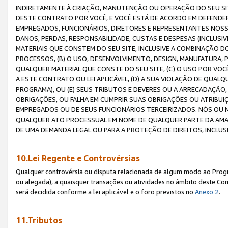
INDIRETAMENTE À CRIAÇÃO, MANUTENÇÃO OU OPERAÇÃO DO SEU SIT
DESTE CONTRATO POR VOCÊ, E VOCÊ ESTÁ DE ACORDO EM DEFENDER, 
EMPREGADOS, FUNCIONÁRIOS, DIRETORES E REPRESENTANTES NOSS
DANOS, PERDAS, RESPONSABILIDADE, CUSTAS E DESPESAS (INCLUSI
MATERIAIS QUE CONSTEM DO SEU SITE, INCLUSIVE A COMBINAÇÃO 
PROCESSOS, (B) O USO, DESENVOLVIMENTO, DESIGN, MANUFATURA,
QUALQUER MATERIAL QUE CONSTE DO SEU SITE, (C) O USO POR VOC
A ESTE CONTRATO OU LEI APLICÁVEL, (D) A SUA VIOLAÇÃO DE QU
PROGRAMA), OU (E) SEUS TRIBUTOS E DEVERES OU A ARRECADAÇÃO
OBRIGAÇÕES, OU FALHA EM CUMPRIR SUAS OBRIGAÇÕES OU ATRIBUIÇÕ
EMPREGADOS OU DE SEUS FUNCIONÁRIOS TERCEIRIZADOS. NÓS OU
QUALQUER ATO PROCESSUAL EM NOME DE QUALQUER PARTE DA AMAZO
DE UMA DEMANDA LEGAL OU PARA A PROTEÇÃO DE DIREITOS, INCLU
10.Lei Regente e Controvérsias
Qualquer controvérsia ou disputa relacionada de algum modo ao Progra
ou alegada), a quaisquer transações ou atividades no âmbito deste Con
será decidida conforme a lei aplicável e o foro previstos no
Anexo 2
.
11.Tributos