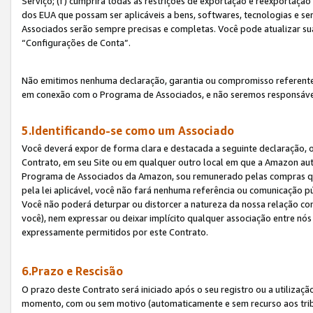
Serviço; (f) cumprirá todas as restrições de exportação e reexportaçã
dos EUA que possam ser aplicáveis a bens, softwares, tecnologias e s
Associados serão sempre precisas e completas. Você pode atualizar su
“Configurações de Conta”.
Não emitimos nenhuma declaração, garantia ou compromisso referente
em conexão com o Programa de Associados, e não seremos responsávei
5.Identificando-se como um Associado
Você deverá expor de forma clara e destacada a seguinte declaração, 
Contrato, em seu Site ou em qualquer outro local em que a Amazon aut
Programa de Associados da Amazon, sou remunerado pelas compras qual
pela lei aplicável, você não fará nenhuma referência ou comunicação p
Você não poderá deturpar ou distorcer a natureza da nossa relação com
você), nem expressar ou deixar implícito qualquer associação entre nó
expressamente permitidos por este Contrato.
6.Prazo e Rescisão
O prazo deste Contrato será iniciado após o seu registro ou a utilizaç
momento, com ou sem motivo (automaticamente e sem recurso aos tribuna