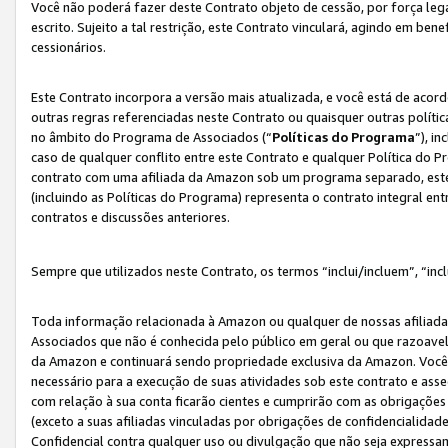
Você não poderá fazer deste Contrato objeto de cessão, por força le
escrito. Sujeito a tal restrição, este Contrato vinculará, agindo em be
cessionários.
Este Contrato incorpora a versão mais atualizada, e você está de acordo
outras regras referenciadas neste Contrato ou quaisquer outras políti
no âmbito do Programa de Associados (“
Políticas do Programa
”), i
caso de qualquer conflito entre este Contrato e qualquer Política do P
contrato com uma afiliada da Amazon sob um programa separado, este 
(incluindo as Políticas do Programa) representa o contrato integral en
contratos e discussões anteriores.
Sempre que utilizados neste Contrato, os termos “inclui/incluem”, “incl
Toda informação relacionada à Amazon ou qualquer de nossas afiliad
Associados que não é conhecida pelo público em geral ou que razoave
da Amazon e continuará sendo propriedade exclusiva da Amazon. Você
necessário para a execução de suas atividades sob este contrato e as
com relação à sua conta ficarão cientes e cumprirão com as obrigações
(exceto a suas afiliadas vinculadas por obrigações de confidencialida
Confidencial contra qualquer uso ou divulgação que não seja expressa