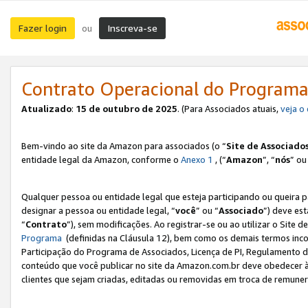
Fazer login
Inscreva-se
ou
Contrato Operacional do Programa
Atualizado
:
15 de outubro de 2025
. (Para Associados atuais,
veja o
Bem-vindo ao site da Amazon para associados (o “
Site de Associado
entidade legal da Amazon, conforme o
Anexo 1
, (“
Amazon
”, “
nós
” ou
Qualquer pessoa ou entidade legal que esteja participando ou queira 
designar a pessoa ou entidade legal, “
você
” ou “
Associado
”) deve es
“
Contrato
”), sem modificações. Ao registrar-se ou ao utilizar o Site
Programa
(definidas na Cláusula 12), bem como os demais termos inco
Participação do Programa de Associados, Licença de PI, Regulamento d
conteúdo que você publicar no site da Amazon.com.br deve obedecer à
clientes que sejam criadas, editadas ou removidas em troca de remuneraç