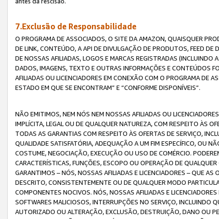
antes da rescisão.
7.Exclusão de Responsabilidade
O PROGRAMA DE ASSOCIADOS, O SITE DA AMAZON, QUAISQUER PROD
DE LINK, CONTEÚDO, A API DE DIVULGAÇÃO DE PRODUTOS, FEED D
DE NOSSAS AFILIADAS, LOGOS E MARCAS REGISTRADAS (INCLUINDO 
DADOS, IMAGENS, TEXTO E OUTRAS INFORMAÇÕES E CONTEÚDOS F
AFILIADAS OU LICENCIADORES EM CONEXÃO COM O PROGRAMA DE AS
ESTADO EM QUE SE ENCONTRAM” E “CONFORME DISPONÍVEIS”.
NÃO EMITIMOS, NEM NÓS NEM NOSSAS AFILIADAS OU LICENCIADORE
IMPLÍCITA, LEGAL OU DE QUALQUER NATUREZA, COM RESPEITO ÀS OF
TODAS AS GARANTIAS COM RESPEITO ÀS OFERTAS DE SERVIÇO, INCL
QUALIDADE SATISFATÓRIA, ADEQUAÇÃO A UM FIM ESPECÍFICO, OU N
COSTUME, NEGOCIAÇÃO, EXECUÇÃO OU USO DE COMÉRCIO. PODEREM
CARACTERÍSTICAS, FUNÇÕES, ESCOPO OU OPERAÇÃO DE QUALQUER 
GARANTIMOS – NÓS, NOSSAS AFILIADAS E LICENCIADORES – QUE A
DESCRITO, CONSISTENTEMENTE OU DE QUALQUER MODO PARTICULAR, 
COMPONENTES NOCIVOS. NÓS, NOSSAS AFILIADAS E LICENCIADORES 
SOFTWARES MALICIOSOS, INTERRUPÇÕES NO SERVIÇO, INCLUINDO Q
AUTORIZADO OU ALTERAÇÃO, EXCLUSÃO, DESTRUIÇÃO, DANO OU PE