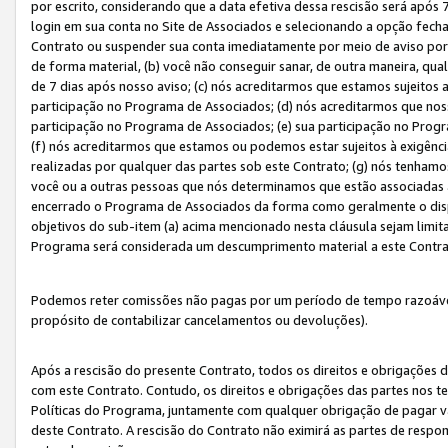
por escrito, considerando que a data efetiva dessa rescisão será após 
login em sua conta no Site de Associados e selecionando a opção fech
Contrato ou suspender sua conta imediatamente por meio de aviso por 
de forma material, (b) você não conseguir sanar, de outra maneira, qua
de 7 dias após nosso aviso; (c) nós acreditarmos que estamos sujeitos
participação no Programa de Associados; (d) nós acreditarmos que nos
participação no Programa de Associados; (e) sua participação no Progr
(f) nós acreditarmos que estamos ou podemos estar sujeitos à exigênc
realizadas por qualquer das partes sob este Contrato; (g) nós tenhamo
você ou a outras pessoas que nós determinamos que estão associadas 
encerrado o Programa de Associados da forma como geralmente o dispo
objetivos do sub-item (a) acima mencionado nesta cláusula sejam limit
Programa será considerada um descumprimento material a este Contr
Podemos reter comissões não pagas por um período de tempo razoável 
propósito de contabilizar cancelamentos ou devoluções).
Após a rescisão do presente Contrato, todos os direitos e obrigações d
com este Contrato. Contudo, os direitos e obrigações das partes nos te
Políticas do Programa, juntamente com qualquer obrigação de pagar va
deste Contrato. A rescisão do Contrato não eximirá as partes de respo