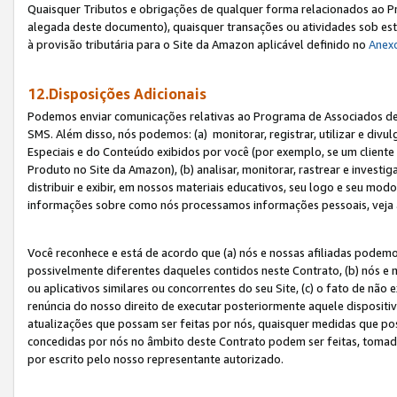
Quaisquer Tributos e obrigações de qualquer forma relacionados ao Pr
alegada deste documento), quaisquer transações ou atividades sob este
à provisão tributária para o Site da Amazon aplicável definido no
Anex
12.Disposições Adicionais
Podemos enviar comunicações relativas ao Programa de Associados de t
SMS. Além disso, nós podemos: (a) monitorar, registrar, utilizar e divu
Especiais e do Conteúdo exibidos por você (por exemplo, se um cliente
Produto no Site da Amazon), (b) analisar, monitorar, rastrear e investiga
distribuir e exibir, em nossos materiais educativos, seu logo e seu m
informações sobre como nós processamos informações pessoais, veja 
Você reconhece e está de acordo que (a) nós e nossas afiliadas podem
possivelmente diferentes daqueles contidos neste Contrato, (b) nós e 
ou aplicativos similares ou concorrentes do seu Site, (c) o fato de não
renúncia do nosso direito de executar posteriormente aquele dispositi
atualizações que possam ser feitas por nós, quaisquer medidas que p
concedidas por nós no âmbito deste Contrato podem ser feitas, tomada
por escrito pelo nosso representante autorizado.