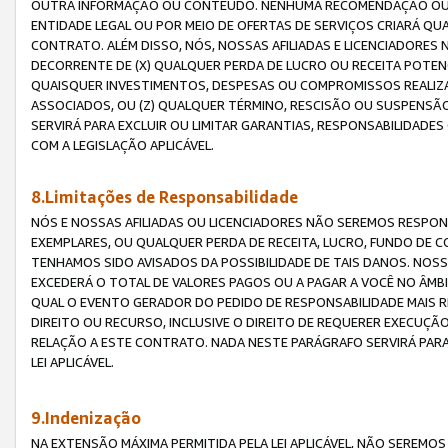
OUTRA INFORMAÇÃO OU CONTEÚDO. NENHUMA RECOMENDAÇÃO OU 
ENTIDADE LEGAL OU POR MEIO DE OFERTAS DE SERVIÇOS CRIARÁ Q
CONTRATO. ALÉM DISSO, NÓS, NOSSAS AFILIADAS E LICENCIADOR
DECORRENTE DE (X) QUALQUER PERDA DE LUCRO OU RECEITA POTENC
QUAISQUER INVESTIMENTOS, DESPESAS OU COMPROMISSOS REALIZ
ASSOCIADOS, OU (Z) QUALQUER TÉRMINO, RESCISÃO OU SUSPENSÃ
SERVIRÁ PARA EXCLUIR OU LIMITAR GARANTIAS, RESPONSABILIDADE
COM A LEGISLAÇÃO APLICÁVEL.
8.Limitações de Responsabilidade
NÓS E NOSSAS AFILIADAS OU LICENCIADORES NÃO SEREMOS RESPONS
EXEMPLARES, OU QUALQUER PERDA DE RECEITA, LUCRO, FUNDO DE 
TENHAMOS SIDO AVISADOS DA POSSIBILIDADE DE TAIS DANOS. NOS
EXCEDERÁ O TOTAL DE VALORES PAGOS OU A PAGAR A VOCÊ NO ÂM
QUAL O EVENTO GERADOR DO PEDIDO DE RESPONSABILIDADE MAIS 
DIREITO OU RECURSO, INCLUSIVE O DIREITO DE REQUERER EXECUÇÃ
RELAÇÃO A ESTE CONTRATO. NADA NESTE PARÁGRAFO SERVIRÁ PARA
LEI APLICÁVEL.
9.Indenização
NA EXTENSÃO MÁXIMA PERMITIDA PELA LEI APLICÁVEL, NÃO SEREM