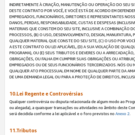
INDIRETAMENTE À CRIAÇÃO, MANUTENÇÃO OU OPERAÇÃO DO SEU SIT
DESTE CONTRATO POR VOCÊ, E VOCÊ ESTÁ DE ACORDO EM DEFENDER, 
EMPREGADOS, FUNCIONÁRIOS, DIRETORES E REPRESENTANTES NOSS
DANOS, PERDAS, RESPONSABILIDADE, CUSTAS E DESPESAS (INCLUSI
MATERIAIS QUE CONSTEM DO SEU SITE, INCLUSIVE A COMBINAÇÃO 
PROCESSOS, (B) O USO, DESENVOLVIMENTO, DESIGN, MANUFATURA,
QUALQUER MATERIAL QUE CONSTE DO SEU SITE, (C) O USO POR VOC
A ESTE CONTRATO OU LEI APLICÁVEL, (D) A SUA VIOLAÇÃO DE QU
PROGRAMA), OU (E) SEUS TRIBUTOS E DEVERES OU A ARRECADAÇÃO
OBRIGAÇÕES, OU FALHA EM CUMPRIR SUAS OBRIGAÇÕES OU ATRIBUIÇÕ
EMPREGADOS OU DE SEUS FUNCIONÁRIOS TERCEIRIZADOS. NÓS OU
QUALQUER ATO PROCESSUAL EM NOME DE QUALQUER PARTE DA AMAZO
DE UMA DEMANDA LEGAL OU PARA A PROTEÇÃO DE DIREITOS, INCLU
10.Lei Regente e Controvérsias
Qualquer controvérsia ou disputa relacionada de algum modo ao Progra
ou alegada), a quaisquer transações ou atividades no âmbito deste Con
será decidida conforme a lei aplicável e o foro previstos no
Anexo 2
.
11.Tributos