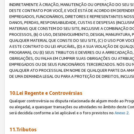
INDIRETAMENTE À CRIAÇÃO, MANUTENÇÃO OU OPERAÇÃO DO SEU SIT
DESTE CONTRATO POR VOCÊ, E VOCÊ ESTÁ DE ACORDO EM DEFENDER, 
EMPREGADOS, FUNCIONÁRIOS, DIRETORES E REPRESENTANTES NOSS
DANOS, PERDAS, RESPONSABILIDADE, CUSTAS E DESPESAS (INCLUSI
MATERIAIS QUE CONSTEM DO SEU SITE, INCLUSIVE A COMBINAÇÃO 
PROCESSOS, (B) O USO, DESENVOLVIMENTO, DESIGN, MANUFATURA,
QUALQUER MATERIAL QUE CONSTE DO SEU SITE, (C) O USO POR VOC
A ESTE CONTRATO OU LEI APLICÁVEL, (D) A SUA VIOLAÇÃO DE QU
PROGRAMA), OU (E) SEUS TRIBUTOS E DEVERES OU A ARRECADAÇÃO
OBRIGAÇÕES, OU FALHA EM CUMPRIR SUAS OBRIGAÇÕES OU ATRIBUIÇÕ
EMPREGADOS OU DE SEUS FUNCIONÁRIOS TERCEIRIZADOS. NÓS OU
QUALQUER ATO PROCESSUAL EM NOME DE QUALQUER PARTE DA AMAZO
DE UMA DEMANDA LEGAL OU PARA A PROTEÇÃO DE DIREITOS, INCLU
10.Lei Regente e Controvérsias
Qualquer controvérsia ou disputa relacionada de algum modo ao Progra
ou alegada), a quaisquer transações ou atividades no âmbito deste Con
será decidida conforme a lei aplicável e o foro previstos no
Anexo 2
.
11.Tributos