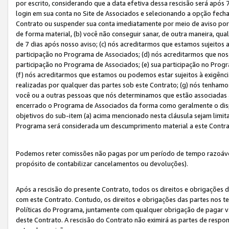
por escrito, considerando que a data efetiva dessa rescisão será após 
login em sua conta no Site de Associados e selecionando a opção fech
Contrato ou suspender sua conta imediatamente por meio de aviso por 
de forma material, (b) você não conseguir sanar, de outra maneira, qua
de 7 dias após nosso aviso; (c) nós acreditarmos que estamos sujeitos
participação no Programa de Associados; (d) nós acreditarmos que nos
participação no Programa de Associados; (e) sua participação no Progr
(f) nós acreditarmos que estamos ou podemos estar sujeitos à exigênc
realizadas por qualquer das partes sob este Contrato; (g) nós tenhamo
você ou a outras pessoas que nós determinamos que estão associadas 
encerrado o Programa de Associados da forma como geralmente o dispo
objetivos do sub-item (a) acima mencionado nesta cláusula sejam limit
Programa será considerada um descumprimento material a este Contr
Podemos reter comissões não pagas por um período de tempo razoável 
propósito de contabilizar cancelamentos ou devoluções).
Após a rescisão do presente Contrato, todos os direitos e obrigações d
com este Contrato. Contudo, os direitos e obrigações das partes nos te
Políticas do Programa, juntamente com qualquer obrigação de pagar va
deste Contrato. A rescisão do Contrato não eximirá as partes de respo