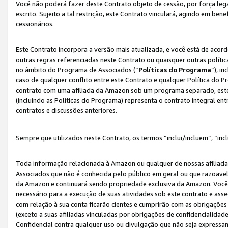
Você não poderá fazer deste Contrato objeto de cessão, por força le
escrito. Sujeito a tal restrição, este Contrato vinculará, agindo em be
cessionários.
Este Contrato incorpora a versão mais atualizada, e você está de acordo
outras regras referenciadas neste Contrato ou quaisquer outras políti
no âmbito do Programa de Associados (“
Políticas do Programa
”), i
caso de qualquer conflito entre este Contrato e qualquer Política do P
contrato com uma afiliada da Amazon sob um programa separado, este 
(incluindo as Políticas do Programa) representa o contrato integral en
contratos e discussões anteriores.
Sempre que utilizados neste Contrato, os termos “inclui/incluem”, “incl
Toda informação relacionada à Amazon ou qualquer de nossas afiliad
Associados que não é conhecida pelo público em geral ou que razoave
da Amazon e continuará sendo propriedade exclusiva da Amazon. Você
necessário para a execução de suas atividades sob este contrato e as
com relação à sua conta ficarão cientes e cumprirão com as obrigações
(exceto a suas afiliadas vinculadas por obrigações de confidencialida
Confidencial contra qualquer uso ou divulgação que não seja expressa