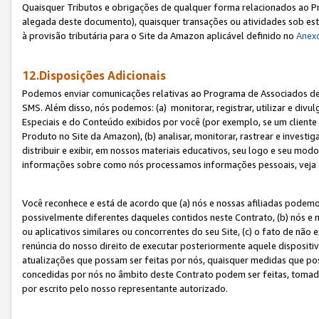
Quaisquer Tributos e obrigações de qualquer forma relacionados ao Pr
alegada deste documento), quaisquer transações ou atividades sob este
à provisão tributária para o Site da Amazon aplicável definido no
Anex
12.Disposições Adicionais
Podemos enviar comunicações relativas ao Programa de Associados de t
SMS. Além disso, nós podemos: (a) monitorar, registrar, utilizar e divu
Especiais e do Conteúdo exibidos por você (por exemplo, se um cliente
Produto no Site da Amazon), (b) analisar, monitorar, rastrear e investiga
distribuir e exibir, em nossos materiais educativos, seu logo e seu m
informações sobre como nós processamos informações pessoais, veja 
Você reconhece e está de acordo que (a) nós e nossas afiliadas podem
possivelmente diferentes daqueles contidos neste Contrato, (b) nós e 
ou aplicativos similares ou concorrentes do seu Site, (c) o fato de não
renúncia do nosso direito de executar posteriormente aquele dispositi
atualizações que possam ser feitas por nós, quaisquer medidas que p
concedidas por nós no âmbito deste Contrato podem ser feitas, tomada
por escrito pelo nosso representante autorizado.