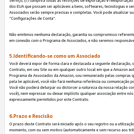
Serviço; (f) cumprirá todas as restrições de exportação e reexportaçã
dos EUA que possam ser aplicáveis a bens, softwares, tecnologias e s
Associados serão sempre precisas e completas. Você pode atualizar su
“Configurações de Conta”.
Não emitimos nenhuma declaração, garantia ou compromisso referente
em conexão com o Programa de Associados, e não seremos responsávei
5.Identificando-se como um Associado
Você deverá expor de forma clara e destacada a seguinte declaração, 
Contrato, em seu Site ou em qualquer outro local em que a Amazon aut
Programa de Associados da Amazon, sou remunerado pelas compras qual
pela lei aplicável, você não fará nenhuma referência ou comunicação p
Você não poderá deturpar ou distorcer a natureza da nossa relação com
você), nem expressar ou deixar implícito qualquer associação entre nó
expressamente permitidos por este Contrato.
6.Prazo e Rescisão
O prazo deste Contrato será iniciado após o seu registro ou a utilizaç
momento, com ou sem motivo (automaticamente e sem recurso aos tribuna