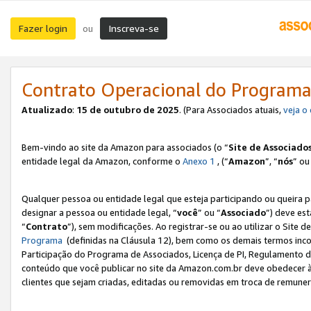
Fazer login
Inscreva-se
ou
Contrato Operacional do Programa
Atualizado
:
15 de outubro de 2025
. (Para Associados atuais,
veja o
Bem-vindo ao site da Amazon para associados (o “
Site de Associado
entidade legal da Amazon, conforme o
Anexo 1
, (“
Amazon
”, “
nós
” ou
Qualquer pessoa ou entidade legal que esteja participando ou queira 
designar a pessoa ou entidade legal, “
você
” ou “
Associado
”) deve es
“
Contrato
”), sem modificações. Ao registrar-se ou ao utilizar o Site
Programa
(definidas na Cláusula 12), bem como os demais termos inco
Participação do Programa de Associados, Licença de PI, Regulamento d
conteúdo que você publicar no site da Amazon.com.br deve obedecer à
clientes que sejam criadas, editadas ou removidas em troca de remuneraç