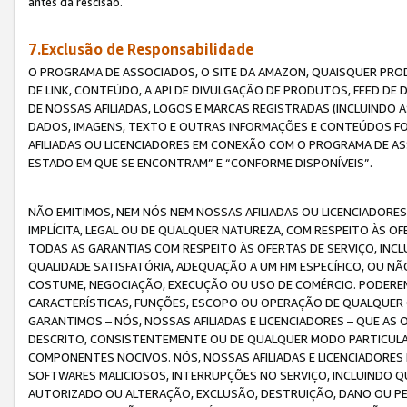
antes da rescisão.
7.Exclusão de Responsabilidade
O PROGRAMA DE ASSOCIADOS, O SITE DA AMAZON, QUAISQUER PROD
DE LINK, CONTEÚDO, A API DE DIVULGAÇÃO DE PRODUTOS, FEED D
DE NOSSAS AFILIADAS, LOGOS E MARCAS REGISTRADAS (INCLUINDO 
DADOS, IMAGENS, TEXTO E OUTRAS INFORMAÇÕES E CONTEÚDOS F
AFILIADAS OU LICENCIADORES EM CONEXÃO COM O PROGRAMA DE AS
ESTADO EM QUE SE ENCONTRAM” E “CONFORME DISPONÍVEIS”.
NÃO EMITIMOS, NEM NÓS NEM NOSSAS AFILIADAS OU LICENCIADORE
IMPLÍCITA, LEGAL OU DE QUALQUER NATUREZA, COM RESPEITO ÀS OF
TODAS AS GARANTIAS COM RESPEITO ÀS OFERTAS DE SERVIÇO, INCL
QUALIDADE SATISFATÓRIA, ADEQUAÇÃO A UM FIM ESPECÍFICO, OU N
COSTUME, NEGOCIAÇÃO, EXECUÇÃO OU USO DE COMÉRCIO. PODEREM
CARACTERÍSTICAS, FUNÇÕES, ESCOPO OU OPERAÇÃO DE QUALQUER 
GARANTIMOS – NÓS, NOSSAS AFILIADAS E LICENCIADORES – QUE A
DESCRITO, CONSISTENTEMENTE OU DE QUALQUER MODO PARTICULAR, 
COMPONENTES NOCIVOS. NÓS, NOSSAS AFILIADAS E LICENCIADORES 
SOFTWARES MALICIOSOS, INTERRUPÇÕES NO SERVIÇO, INCLUINDO Q
AUTORIZADO OU ALTERAÇÃO, EXCLUSÃO, DESTRUIÇÃO, DANO OU PE