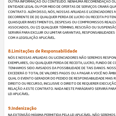
OUTRA INFORMAÇÃO OU CONTEÚDO. NENHUMA RECOMENDAÇÃO OU 
ENTIDADE LEGAL OU POR MEIO DE OFERTAS DE SERVIÇOS CRIARÁ Q
CONTRATO. ALÉM DISSO, NÓS, NOSSAS AFILIADAS E LICENCIADOR
DECORRENTE DE (X) QUALQUER PERDA DE LUCRO OU RECEITA POTENC
QUAISQUER INVESTIMENTOS, DESPESAS OU COMPROMISSOS REALIZ
ASSOCIADOS, OU (Z) QUALQUER TÉRMINO, RESCISÃO OU SUSPENSÃ
SERVIRÁ PARA EXCLUIR OU LIMITAR GARANTIAS, RESPONSABILIDADE
COM A LEGISLAÇÃO APLICÁVEL.
8.Limitações de Responsabilidade
NÓS E NOSSAS AFILIADAS OU LICENCIADORES NÃO SEREMOS RESPONS
EXEMPLARES, OU QUALQUER PERDA DE RECEITA, LUCRO, FUNDO DE 
TENHAMOS SIDO AVISADOS DA POSSIBILIDADE DE TAIS DANOS. NOS
EXCEDERÁ O TOTAL DE VALORES PAGOS OU A PAGAR A VOCÊ NO ÂM
QUAL O EVENTO GERADOR DO PEDIDO DE RESPONSABILIDADE MAIS 
DIREITO OU RECURSO, INCLUSIVE O DIREITO DE REQUERER EXECUÇÃ
RELAÇÃO A ESTE CONTRATO. NADA NESTE PARÁGRAFO SERVIRÁ PARA
LEI APLICÁVEL.
9.Indenização
NA EXTENSÃO MÁXIMA PERMITIDA PELA LEI APLICÁVEL, NÃO SEREM