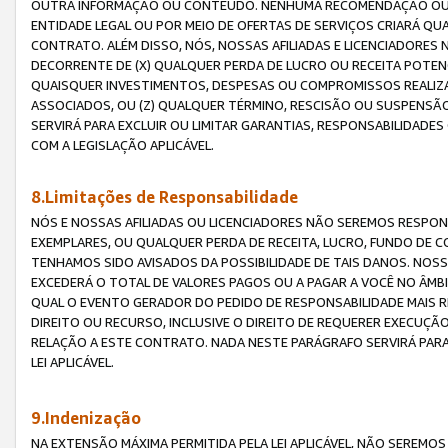
OUTRA INFORMAÇÃO OU CONTEÚDO. NENHUMA RECOMENDAÇÃO OU 
ENTIDADE LEGAL OU POR MEIO DE OFERTAS DE SERVIÇOS CRIARÁ Q
CONTRATO. ALÉM DISSO, NÓS, NOSSAS AFILIADAS E LICENCIADOR
DECORRENTE DE (X) QUALQUER PERDA DE LUCRO OU RECEITA POTENC
QUAISQUER INVESTIMENTOS, DESPESAS OU COMPROMISSOS REALIZ
ASSOCIADOS, OU (Z) QUALQUER TÉRMINO, RESCISÃO OU SUSPENSÃ
SERVIRÁ PARA EXCLUIR OU LIMITAR GARANTIAS, RESPONSABILIDADE
COM A LEGISLAÇÃO APLICÁVEL.
8.Limitações de Responsabilidade
NÓS E NOSSAS AFILIADAS OU LICENCIADORES NÃO SEREMOS RESPONS
EXEMPLARES, OU QUALQUER PERDA DE RECEITA, LUCRO, FUNDO DE 
TENHAMOS SIDO AVISADOS DA POSSIBILIDADE DE TAIS DANOS. NOS
EXCEDERÁ O TOTAL DE VALORES PAGOS OU A PAGAR A VOCÊ NO ÂM
QUAL O EVENTO GERADOR DO PEDIDO DE RESPONSABILIDADE MAIS 
DIREITO OU RECURSO, INCLUSIVE O DIREITO DE REQUERER EXECUÇÃ
RELAÇÃO A ESTE CONTRATO. NADA NESTE PARÁGRAFO SERVIRÁ PARA
LEI APLICÁVEL.
9.Indenização
NA EXTENSÃO MÁXIMA PERMITIDA PELA LEI APLICÁVEL, NÃO SEREM