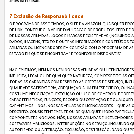
antes da rescisão.
7.Exclusão de Responsabilidade
O PROGRAMA DE ASSOCIADOS, O SITE DA AMAZON, QUAISQUER PROD
DE LINK, CONTEÚDO, A API DE DIVULGAÇÃO DE PRODUTOS, FEED D
DE NOSSAS AFILIADAS, LOGOS E MARCAS REGISTRADAS (INCLUINDO 
DADOS, IMAGENS, TEXTO E OUTRAS INFORMAÇÕES E CONTEÚDOS F
AFILIADAS OU LICENCIADORES EM CONEXÃO COM O PROGRAMA DE AS
ESTADO EM QUE SE ENCONTRAM” E “CONFORME DISPONÍVEIS”.
NÃO EMITIMOS, NEM NÓS NEM NOSSAS AFILIADAS OU LICENCIADORE
IMPLÍCITA, LEGAL OU DE QUALQUER NATUREZA, COM RESPEITO ÀS OF
TODAS AS GARANTIAS COM RESPEITO ÀS OFERTAS DE SERVIÇO, INCL
QUALIDADE SATISFATÓRIA, ADEQUAÇÃO A UM FIM ESPECÍFICO, OU N
COSTUME, NEGOCIAÇÃO, EXECUÇÃO OU USO DE COMÉRCIO. PODEREM
CARACTERÍSTICAS, FUNÇÕES, ESCOPO OU OPERAÇÃO DE QUALQUER 
GARANTIMOS – NÓS, NOSSAS AFILIADAS E LICENCIADORES – QUE A
DESCRITO, CONSISTENTEMENTE OU DE QUALQUER MODO PARTICULAR, 
COMPONENTES NOCIVOS. NÓS, NOSSAS AFILIADAS E LICENCIADORES 
SOFTWARES MALICIOSOS, INTERRUPÇÕES NO SERVIÇO, INCLUINDO Q
AUTORIZADO OU ALTERAÇÃO, EXCLUSÃO, DESTRUIÇÃO, DANO OU PE