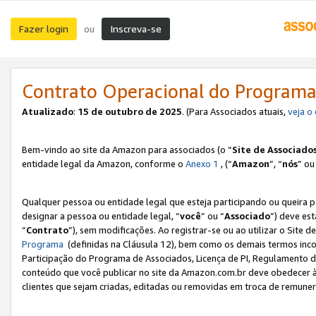
Fazer login
Inscreva-se
ou
Contrato Operacional do Programa
Atualizado
:
15 de outubro de 2025
. (Para Associados atuais,
veja o
Bem-vindo ao site da Amazon para associados (o “
Site de Associado
entidade legal da Amazon, conforme o
Anexo 1
, (“
Amazon
”, “
nós
” ou
Qualquer pessoa ou entidade legal que esteja participando ou queira 
designar a pessoa ou entidade legal, “
você
” ou “
Associado
”) deve es
“
Contrato
”), sem modificações. Ao registrar-se ou ao utilizar o Site
Programa
(definidas na Cláusula 12), bem como os demais termos inco
Participação do Programa de Associados, Licença de PI, Regulamento d
conteúdo que você publicar no site da Amazon.com.br deve obedecer à
clientes que sejam criadas, editadas ou removidas em troca de remuneraç