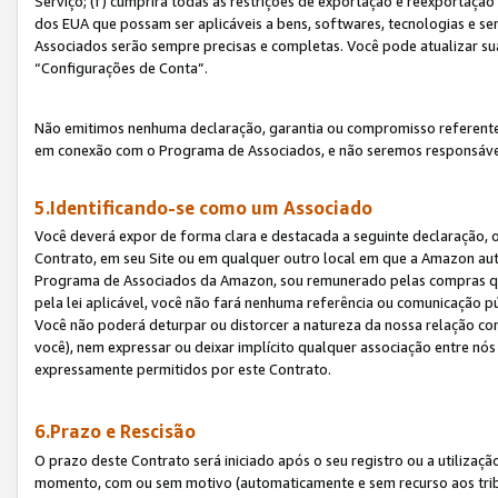
Serviço; (f) cumprirá todas as restrições de exportação e reexportaçã
dos EUA que possam ser aplicáveis a bens, softwares, tecnologias e s
Associados serão sempre precisas e completas. Você pode atualizar su
“Configurações de Conta”.
Não emitimos nenhuma declaração, garantia ou compromisso referente
em conexão com o Programa de Associados, e não seremos responsávei
5.Identificando-se como um Associado
Você deverá expor de forma clara e destacada a seguinte declaração, 
Contrato, em seu Site ou em qualquer outro local em que a Amazon aut
Programa de Associados da Amazon, sou remunerado pelas compras qual
pela lei aplicável, você não fará nenhuma referência ou comunicação p
Você não poderá deturpar ou distorcer a natureza da nossa relação com
você), nem expressar ou deixar implícito qualquer associação entre nó
expressamente permitidos por este Contrato.
6.Prazo e Rescisão
O prazo deste Contrato será iniciado após o seu registro ou a utilizaç
momento, com ou sem motivo (automaticamente e sem recurso aos tribuna