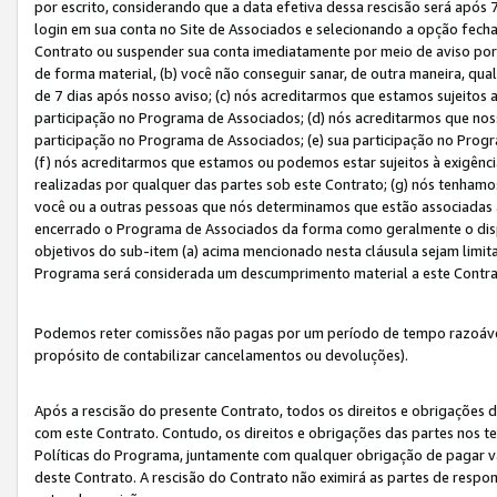
por escrito, considerando que a data efetiva dessa rescisão será após 
login em sua conta no Site de Associados e selecionando a opção fech
Contrato ou suspender sua conta imediatamente por meio de aviso por 
de forma material, (b) você não conseguir sanar, de outra maneira, qua
de 7 dias após nosso aviso; (c) nós acreditarmos que estamos sujeitos
participação no Programa de Associados; (d) nós acreditarmos que nos
participação no Programa de Associados; (e) sua participação no Progr
(f) nós acreditarmos que estamos ou podemos estar sujeitos à exigênc
realizadas por qualquer das partes sob este Contrato; (g) nós tenhamo
você ou a outras pessoas que nós determinamos que estão associadas 
encerrado o Programa de Associados da forma como geralmente o dispo
objetivos do sub-item (a) acima mencionado nesta cláusula sejam limit
Programa será considerada um descumprimento material a este Contr
Podemos reter comissões não pagas por um período de tempo razoável 
propósito de contabilizar cancelamentos ou devoluções).
Após a rescisão do presente Contrato, todos os direitos e obrigações d
com este Contrato. Contudo, os direitos e obrigações das partes nos te
Políticas do Programa, juntamente com qualquer obrigação de pagar va
deste Contrato. A rescisão do Contrato não eximirá as partes de respo