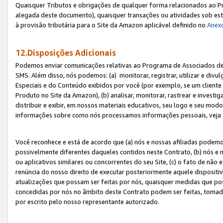
Quaisquer Tributos e obrigações de qualquer forma relacionados ao Pr
alegada deste documento), quaisquer transações ou atividades sob este
à provisão tributária para o Site da Amazon aplicável definido no
Anex
12.Disposições Adicionais
Podemos enviar comunicações relativas ao Programa de Associados de t
SMS. Além disso, nós podemos: (a) monitorar, registrar, utilizar e divu
Especiais e do Conteúdo exibidos por você (por exemplo, se um cliente
Produto no Site da Amazon), (b) analisar, monitorar, rastrear e investiga
distribuir e exibir, em nossos materiais educativos, seu logo e seu m
informações sobre como nós processamos informações pessoais, veja 
Você reconhece e está de acordo que (a) nós e nossas afiliadas podem
possivelmente diferentes daqueles contidos neste Contrato, (b) nós e 
ou aplicativos similares ou concorrentes do seu Site, (c) o fato de não
renúncia do nosso direito de executar posteriormente aquele dispositi
atualizações que possam ser feitas por nós, quaisquer medidas que p
concedidas por nós no âmbito deste Contrato podem ser feitas, tomada
por escrito pelo nosso representante autorizado.