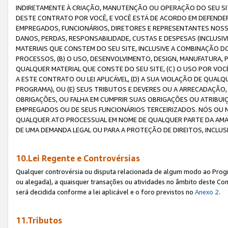
INDIRETAMENTE À CRIAÇÃO, MANUTENÇÃO OU OPERAÇÃO DO SEU SIT
DESTE CONTRATO POR VOCÊ, E VOCÊ ESTÁ DE ACORDO EM DEFENDER, 
EMPREGADOS, FUNCIONÁRIOS, DIRETORES E REPRESENTANTES NOSS
DANOS, PERDAS, RESPONSABILIDADE, CUSTAS E DESPESAS (INCLUSI
MATERIAIS QUE CONSTEM DO SEU SITE, INCLUSIVE A COMBINAÇÃO 
PROCESSOS, (B) O USO, DESENVOLVIMENTO, DESIGN, MANUFATURA,
QUALQUER MATERIAL QUE CONSTE DO SEU SITE, (C) O USO POR VOC
A ESTE CONTRATO OU LEI APLICÁVEL, (D) A SUA VIOLAÇÃO DE QU
PROGRAMA), OU (E) SEUS TRIBUTOS E DEVERES OU A ARRECADAÇÃO
OBRIGAÇÕES, OU FALHA EM CUMPRIR SUAS OBRIGAÇÕES OU ATRIBUIÇÕ
EMPREGADOS OU DE SEUS FUNCIONÁRIOS TERCEIRIZADOS. NÓS OU
QUALQUER ATO PROCESSUAL EM NOME DE QUALQUER PARTE DA AMAZO
DE UMA DEMANDA LEGAL OU PARA A PROTEÇÃO DE DIREITOS, INCLU
10.Lei Regente e Controvérsias
Qualquer controvérsia ou disputa relacionada de algum modo ao Progra
ou alegada), a quaisquer transações ou atividades no âmbito deste Con
será decidida conforme a lei aplicável e o foro previstos no
Anexo 2
.
11.Tributos