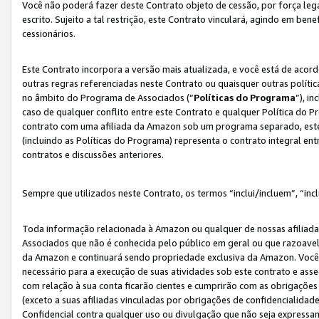
Você não poderá fazer deste Contrato objeto de cessão, por força le
escrito. Sujeito a tal restrição, este Contrato vinculará, agindo em be
cessionários.
Este Contrato incorpora a versão mais atualizada, e você está de acordo
outras regras referenciadas neste Contrato ou quaisquer outras políti
no âmbito do Programa de Associados (“
Políticas do Programa
”), i
caso de qualquer conflito entre este Contrato e qualquer Política do P
contrato com uma afiliada da Amazon sob um programa separado, este 
(incluindo as Políticas do Programa) representa o contrato integral en
contratos e discussões anteriores.
Sempre que utilizados neste Contrato, os termos “inclui/incluem”, “incl
Toda informação relacionada à Amazon ou qualquer de nossas afiliad
Associados que não é conhecida pelo público em geral ou que razoave
da Amazon e continuará sendo propriedade exclusiva da Amazon. Você
necessário para a execução de suas atividades sob este contrato e as
com relação à sua conta ficarão cientes e cumprirão com as obrigações
(exceto a suas afiliadas vinculadas por obrigações de confidencialida
Confidencial contra qualquer uso ou divulgação que não seja expressa