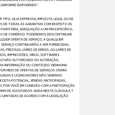
CONFORME DISPONÍVEIS”.
IPO, SEJA EXPRESSA, IMPLÍCITA, LEGAL OU DE
OS DE TODAS AS GARANTIAS COM RESPEITO ÀS
TISFATÓRIA, ADEQUAÇÃO A UM FIM ESPECÍFICO,
USO DE COMÉRCIO. PODEREMOS DESCONTINUAR
LQUER OFERTA DE SERVIÇO, A QUALQUER
E SERVIÇO CONTINUARÃO A SER FORNECIDAS,
PRECISAS, LIVRES DE ERROS, OU LIVRES DE
OS, IMPRECISÕES, VÍRUS, SOFTWARES
ESSO NÃO AUTORIZADO OU ALTERAÇÃO,
UTRA INFORMAÇÃO OU CONTEÚDO. NENHUMA
R MEIO DE OFERTAS DE SERVIÇOS CRIARÁ
LIADAS E LICENCIADORES NÃO SEREMOS
CEITA POTENCIAL, VENDAS ANTECIPADAS,
OS POR VOCÊ EM CONEXÃO COM A PARTICIPAÇÃO
AMA DE ASSOCIADOS. NADA NESTA CLÁUSULA 7
U LIMITADAS DE ACORDO COM A LEGISLAÇÃO