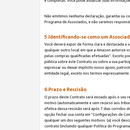
e completas. Você pode atualizar suas informaçõe
Não emitimos nenhuma declaração, garantia ou c
Programa de Associados, e não seremos responsáv
5.Identificando-se como um Associa
Você deverá expor de forma clara e destacada a s
qualquer outro local em que a Amazon autorize v
pelas compras qualificadas efetuadas”. Exceto por
pública sobre este Contrato ou sobre a sua parti
expressar ou deixar implícito nosso apoio, patroc
entidade legal, exceto nos termos expressamente 
6.Prazo e Rescisão
O prazo deste Contrato será iniciado após o seu r
motivo (automaticamente e sem recurso aos tribunai
efetiva dessa rescisão será após 7 dias corridos 
opção fechar sua conta em “Configurações de Cont
qualquer um dos seguintes motivos: (a) você descu
contrato (incluindo qualquer Política do Programa