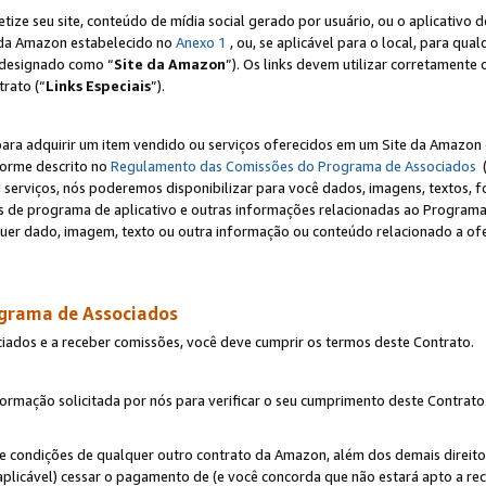
e seu site, conteúdo de mídia social gerado por usuário, ou o aplicativo d
e da Amazon estabelecido no
Anexo 1
, ou, se aplicável para o local, para qua
designado como “
Site da Amazon
”). Os links devem utilizar corretamente 
rato (“
Links Especiais
”).
para adquirir um item vendido ou serviços oferecidos em um Site da Amazon 
forme descrito no
Regulamento das Comissões do Programa de Associados
(
 serviços, nós poderemos disponibilizar para você dados, imagens, textos, fo
ces de programa de aplicativo e outras informações relacionadas ao Programa
uer dado, imagem, texto ou outra informação ou conteúdo relacionado a ofe
ograma de Associados
ciados e a receber comissões, você deve cumprir os termos deste Contrato.
rmação solicitada por nós para verificar o seu cumprimento deste Contrato
 e condições de qualquer outro contrato da Amazon, além dos demais direito
 aplicável) cessar o pagamento de (e você concorda que não estará apto a r