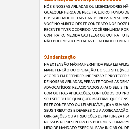
NÓS E NOSSAS AFILIADAS OU LICENCIADORES NÃ
QUALQUER PERDA DE RECEITA, LUCRO, FUNDO D
POSSIBILIDADE DE TAIS DANOS. NOSSA RESPON
VOCÊ NO ÂMBITO DESTE CONTRATO NOS DOZE M
RECENTE TIVER OCORRIDO. VOCÊ RENUNCIA POR
CONTRATO, MEDIDA CAUTELAR OU OUTRA TUTELA
NÃO PODEM SER LIMITADAS DE ACORDO COM A LEI
9.Indenização
NA EXTENSÃO MÁXIMA PERMITIDA PELA LEI APL
MANUTENÇÃO OU OPERAÇÃO DO SEU SITE (INCLU
ACORDO EM DEFENDER, INDENIZAR E PROTEGER A
DE NOSSAS AFILIADAS, PERANTE TODAS AS DEM
ADVOCATÍCIOS) RELACIONADOS A (A) O SEU SIT
COM OUTRAS APLICAÇÕES, CONTEÚDOS OU PROC
SEU SITE OU DE QUALQUER MATERIAL QUE CONST
ESTE CONTRATO OU LEI APLICÁVEL, (D) A SUA
SEUS TRIBUTOS E DEVERES OU A ARRECADAÇÃO,
OBRIGAÇÕES OU ATRIBUIÇÕES DE NATUREZA FISC
NOSSOS REPRESENTANTES PODEMOS TOMAR MED
MEIO DE MANDATO ESPECIAL, PARA INICIAR OU 