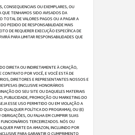
IS, CONSEQUENCIAIS OU EXEMPLARES, OU
DA QUE TENHAMOS SIDO AVISADOS DA
O TOTAL DE VALORES PAGOS OU A PAGAR A
DO PEDIDO DE RESPONSABILIDADE MAIS
EITO DE REQUERER EXECUÇÃO ESPECÍFICA DE
VIRÁ PARA LIMITAR RESPONSABILIDADES QUE
DO DIRETA OU INDIRETAMENTE À CRIAÇÃO,
E CONTRATO POR VOCÊ, E VOCÊ ESTÁ DE
ÁRIOS, DIRETORES E REPRESENTANTES NOSSOS E
DESPESAS (INCLUSIVE HONORÁRIOS
BINAÇÃO DO SEU SITE OU DAQUELES MATERIAIS
O, PUBLICIDADE, PROMOÇÃO OU MARKETING DO
SEJA ESSE USO PERMITIDO OU EM VIOLAÇÃO A
O QUALQUER POLÍTICA DO PROGRAMA), OU (E)
 OBRIGAÇÕES, OU FALHA EM CUMPRIR SUAS
S FUNCIONÁRIOS TERCEIRIZADOS. NÓS OU
LQUER PARTE DA AMAZON, INCLUINDO POR
 INCLUSIVE PARA GARANTIR O CUMPRIMENTO