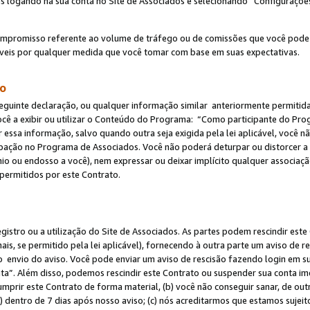
s logando na sua conta no Site de Associados e selecionando “Configuraçõe
ompromisso referente ao volume de tráfego ou de comissões que você pode
eis por qualquer medida que você tomar com base em suas expectativas.
do
eguinte declaração, ou qualquer informação similar anteriormente permitid
ocê a exibir ou utilizar o Conteúdo do Programa: “Como participante do P
 essa informação, salvo quando outra seja exigida pela lei aplicável, você
cipação no Programa de Associados. Você não poderá deturpar ou distorcer a
ínio ou endosso a você), nem expressar ou deixar implícito qualquer associaç
permitidos por este Contrato.
egistro ou a utilização do Site de Associados. As partes podem rescindir e
s, se permitido pela lei aplicável), fornecendo à outra parte um aviso de r
do envio do aviso. Você pode enviar um aviso de rescisão fazendo login em s
a”. Além disso, podemos rescindir este Contrato ou suspender sua conta im
mprir este Contrato de forma material, (b) você não conseguir sanar, de out
) dentro de 7 dias após nosso aviso; (c) nós acreditarmos que estamos sujei