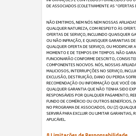
DE ASSOCIADOS (COLETIVAMENTE AS “OFERTAS 
NÃO EMITIMOS, NEM NÓS NEM NOSSAS AFILIADAS
QUALQUER NATUREZA, COM RESPEITO ÀS OFERTA
OFERTAS DE SERVIÇO, INCLUINDO QUAISQUER GAR
OU NÃO INFRAÇÃO, E QUAISQUER GARANTIAS D
QUALQUER OFERTA DE SERVIÇO, OU MODIFICAR 
MOMENTO E DE TEMPOS EM TEMPOS. NÃO GARANT
FUNCIONARÃO CONFORME DESCRITO, CONSISTENT
COMPONENTES NOCIVOS. NÓS, NOSSAS AFILIADA
MALICIOSOS, INTERRUPÇÕES NO SERVIÇO, INCL
EXCLUSÃO, DESTRUIÇÃO, DANO OU PERDA SOFR
RECOMENDAÇÃO OU INFORMAÇÃO QUE VOCÊ OBTI
QUALQUER GARANTIA QUE NÃO TENHA SIDO EXPR
RESPONSÁVEIS POR QUALQUER PAGAMENTO, REE
FUNDO DE COMÉRCIO OU OUTROS BENEFÍCIOS, 
NO PROGRAMA DE ASSOCIADOS, OU (Z) QUALQU
SERVIRÁ PARA EXCLUIR OU LIMITAR GARANTIAS
APLICÁVEL.
8.Limitações de Responsabilidade