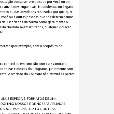
eputação possa ser prejudicada por você ou em
a atividades enganosas, fraudulentas ou ilegais;
ntrato ou das atividades realizadas por qualquer
 a você ou a outras pessoas que nós determinamos
ma de Associados da forma como geralmente o
esta cláusula sejam limitados, qualquer violação
ato.
correto (por exemplo, com o propósito de
cença concedida em conexão com este Contrato.
ificado nas Políticas do Programa, juntamente com
ato. A rescisão do Contrato não eximirá as partes
NKS ESPECIAIS, FORMATOS DE LINK,
DOMÍNIO NOSSOS E DE NOSSAS AFILIADAS,
 DADOS, IMAGENS, TEXTO E OUTRAS
ICENCIADORES EM CONEXÃO COM O PROGRAMA