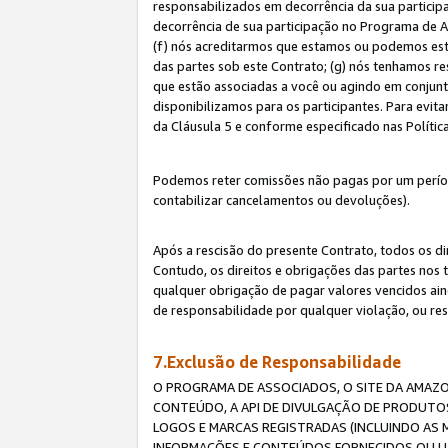
responsabilizados em decorrência da sua particip
decorrência de sua participação no Programa de As
(f) nós acreditarmos que estamos ou podemos esta
das partes sob este Contrato; (g) nós tenhamos r
que estão associadas a você ou agindo em conjun
disponibilizamos para os participantes. Para evit
da Cláusula 5 e conforme especificado nas Políti
Podemos reter comissões não pagas por um períod
contabilizar cancelamentos ou devoluções).
Após a rescisão do presente Contrato, todos os di
Contudo, os direitos e obrigações das partes nos 
qualquer obrigação de pagar valores vencidos ain
de responsabilidade por qualquer violação, ou re
7.Exclusão de Responsabilidade
O PROGRAMA DE ASSOCIADOS, O SITE DA AMAZO
CONTEÚDO, A API DE DIVULGAÇÃO DE PRODUTOS
LOGOS E MARCAS REGISTRADAS (INCLUINDO AS 
INFORMAÇÕES E CONTEÚDOS FORNECIDOS OU UT