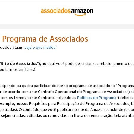
 Programa de Associados
ociados atuais,
veja o que mudou
)
“
Site de Associados
”), no qual você pode gerenciar seu relacionamento de 
 ou termos similares).
ticipando ou queira participar do nosso programa de associado (o “Programa
ar de acordo com este Contrato Operacional do Programa de Associados (est
a com os termos deste Contrato, incluindo as
Políticas do Programa
(definida
 exemplo, nossos Requisitos para Participação do Programa de Associados, 
egistradas). O conteúdo que você publicar no site da Amazon.com.br deve o
e sejam criadas, editadas ou removidas em troca de remuneração. Leia atentam