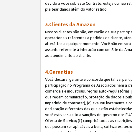
devido a você sob este Contrato, esteja ou não r
pleitear danos além do valor retido.
3.Clientes da Amazon
Nossos clientes não são, em razão da sua particip
operacionais referentes a pedidos de cliente, ate
alterá-los a qualquer momento. Você não entrará 
assunto referente à interação com um Site da Amaz
ao atendimento ao cliente.
4.Garantias
Você declara, garante e concorda que (a) vai part
participação no Programa de Associados nem a cria
comerciais e industriais, regras auto-regulatórias
que regem comunicação, proteção de dados e public
impedido de contratar), (d) avaliou livremente a
declaração diferentes das que estão estabelecidas
você estiver sujeito a sanções do governo dos EU
Oferta de Serviço; (f) cumprirá todas as restriçõ
que possam ser aplicáveis a bens, softwares, tec