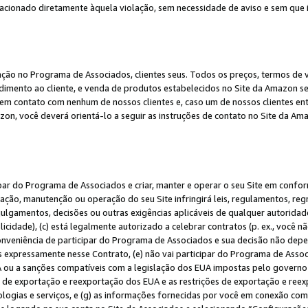
elacionado diretamente àquela violação, sem necessidade de aviso e sem que
ação no Programa de Associados, clientes seus. Todos os preços, termos de v
ndimento ao cliente, e venda de produtos estabelecidos no Site da Amazon s
em contato com nenhum de nossos clientes e, caso um de nossos clientes en
on, você deverá orientá-lo a seguir as instruções de contato no Site da Am
ipar do Programa de Associados e criar, manter e operar o seu Site em confo
ção, manutenção ou operação do seu Site infringirá leis, regulamentos, regr
, julgamentos, decisões ou outras exigências aplicáveis de qualquer autorida
idade), (c) está legalmente autorizado a celebrar contratos (p. ex., você n
 conveniência de participar do Programa de Associados e sua decisão não dep
 expressamente nesse Contrato, (e) não vai participar do Programa de Associ
A ou a sanções compatíveis com a legislação dos EUA impostas pelo governo 
es de exportação e reexportação dos EUA e as restrições de exportação e re
nologias e serviços, e (g) as informações fornecidas por você em conexão c