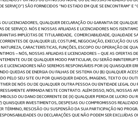
DE SERVIÇO”) SÃO FORNECIDOS “NO ESTADO EM QUE SE ENCONTRAM” E “
 OU LICENCIADORES, QUALQUER DECLARAÇÃO OU GARANTIA DE QUALQUER T
S DE SERVIÇO. NÓS E NOSSAS AFILIADAS E LICENCIADORES NOS ISENTAM
ANTIAS IMPLÍCITAS DE TITULARIDADE, COMERCIABILIDADE, QUALIDADE SA
ECORRENTES DE QUALQUER LEI, COSTUME, NEGOCIAÇÃO, EXECUÇÃO OU 
A NATUREZA, CARACTERÍSTICAS, FUNÇÕES, ESCOPO OU OPERAÇÃO DE QUA
IMOS – NÓS, NOSSAS AFILIADAS E LICENCIADORES – QUE AS OFERTAS D
EMENTE OU DE QUALQUER MODO PARTICULAR, OU SERÃO ININTERRUPTAS, 
S E LICENCIADORES NÃO SEREMOS RESPONSÁVEIS POR (A) QUAISQUER ERR
UINDO QUEDAS DE ENERGIA OU FALHAS DE SISTEMA OU (B) QUALQUER AC
IDO PELO SEU SITE OU POR QUAISQUER DADOS, IMAGENS, TEXTO OU O
VER DE NÓS OU DE QUALQUER OUTRA PESSOA OU ENTIDADE LEGAL OU PO
ESSAMENTE AFIRMADA NESTE CONTRATO. ALÉM DISSO, NÓS, NOSSAS AFI
MBOLSO OU DANO DECORRENTE DE (X) QUALQUER PERDA DE LUCRO OU RE
(Y) QUAISQUER INVESTIMENTOS, DESPESAS OU COMPROMISSOS REALIZAD
ER TÉRMINO, RESCISÃO OU SUSPENSÃO DA SUA PARTICIPAÇÃO NO PROGR
, RESPONSABILIDADES OU DECLARAÇÕES QUE NÃO PODEM SER EXCLUÍDAS O