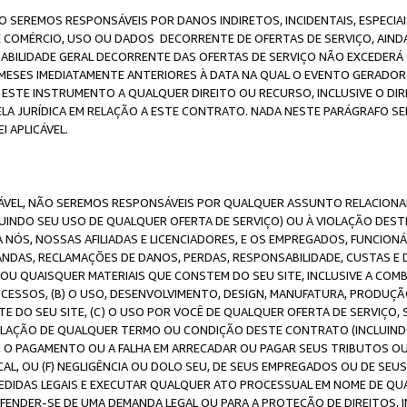
O SEREMOS RESPONSÁVEIS POR DANOS INDIRETOS, INCIDENTAIS, ESPECIA
E COMÉRCIO, USO OU DADOS DECORRENTE DE OFERTAS DE SERVIÇO, AIN
SABILIDADE GERAL DECORRENTE DAS OFERTAS DE SERVIÇO NÃO EXCEDERÁ 
ESES IMEDIATAMENTE ANTERIORES À DATA NA QUAL O EVENTO GERADOR 
 ESTE INSTRUMENTO A QUALQUER DIREITO OU RECURSO, INCLUSIVE O DIR
 JURÍDICA EM RELAÇÃO A ESTE CONTRATO. NADA NESTE PARÁGRAFO SER
 APLICÁVEL.
ICÁVEL, NÃO SEREMOS RESPONSÁVEIS POR QUALQUER ASSUNTO RELACIONA
INDO SEU USO DE QUALQUER OFERTA DE SERVIÇO) OU À VIOLAÇÃO DEST
 NÓS, NOSSAS AFILIADAS E LICENCIADORES, E OS EMPREGADOS, FUNCION
ANDAS, RECLAMAÇÕES DE DANOS, PERDAS, RESPONSABILIDADE, CUSTAS E 
E OU QUAISQUER MATERIAIS QUE CONSTEM DO SEU SITE, INCLUSIVE A COM
ESSOS, (B) O USO, DESENVOLVIMENTO, DESIGN, MANUFATURA, PRODUÇÃ
E DO SEU SITE, (C) O USO POR VOCÊ DE QUALQUER OFERTA DE SERVIÇO, 
 VIOLAÇÃO DE QUALQUER TERMO OU CONDIÇÃO DESTE CONTRATO (INCLUIND
 O PAGAMENTO OU A FALHA EM ARRECADAR OU PAGAR SEUS TRIBUTOS OU
AL, OU (F) NEGLIGÊNCIA OU DOLO SEU, DE SEUS EMPREGADOS OU DE SEU
IDAS LEGAIS E EXECUTAR QUALQUER ATO PROCESSUAL EM NOME DE QUA
DEFENDER-SE DE UMA DEMANDA LEGAL OU PARA A PROTEÇÃO DE DIREITOS,