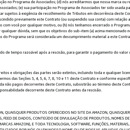
ação no Programa de Associados; (d) nós acreditarmos que nossa marca ou r
sociados; (e) sua participação no Programa de Associados ter sido usada par
r sujeitos à exigência de recolhimento de Tributos em decorrência deste Co
escindido previamente este Contrato (ou suspendido sua conta) com relação
to com você por qualquer motivo, ou (h) nós tenhamos encerrado o Progra
ar qualquer dúvida, sem que os objetivos do sub-item (a) acima mencionado n
cas do Programa será considerada um descumprimento material a este Contr
o de tempo razoável após a rescisão, para garantir o pagamento do valor 
reitos e obrigações das partes serão extintos, incluindo toda e qualquer li
termos das Seções 3, 4, 5, 6, 7, 8, 10 e 11 deste Contrato e conforme espec
da não pagos decorrentes deste Contrato, subsistirão ao término deste Contr
sponsabilidade decorrente deste Contrato antes da rescisão.
N, QUAISQUER PRODUTOS OFERECIDOS NO SITE DA AMAZON, QUAISQUER LI
, FEED DE DADOS, CONTEÚDO DE DIVULGAÇÃO DE PRODUTOS, NOMES DE 
MARCAS AMAZON), E TODA TECNOLOGIA, SOFTWARE, FUNÇÕES, MATERIAIS,
ILIZADOS POR NÓS OU EM NOSSO NOME OU DE NOSSAS AFILIADAS OU L