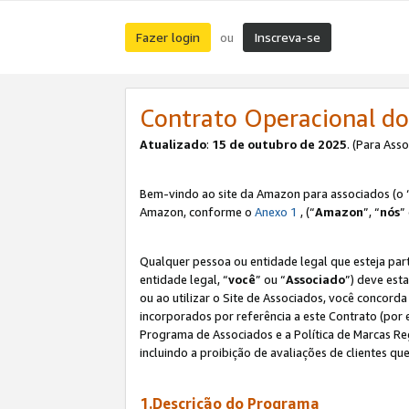
Fazer login
Inscreva-se
ou
Contrato Operacional do
Atualizado
:
15 de outubro de 2025
. (Para Ass
Bem-vindo ao site da Amazon para associados (o 
Amazon, conforme o
Anexo 1
, (“
Amazon
”, “
nós
”
Qualquer pessoa ou entidade legal que esteja par
entidade legal, “
você
” ou “
Associado
”) deve est
ou ao utilizar o Site de Associados, você concord
incorporados por referência a este Contrato (por
Programa de Associados e a Política de Marcas R
incluindo a proibição de avaliações de clientes qu
1.Descrição do Programa