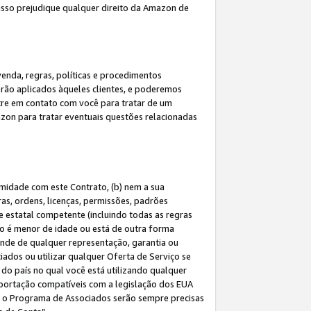
 isso prejudique qualquer direito da Amazon de
enda, regras, políticas e procedimentos
erão aplicados àqueles clientes, e poderemos
tre em contato com você para tratar de um
azon para tratar eventuais questões relacionadas
rmidade com este Contrato, (b) nem a sua
as, ordens, licenças, permissões, padrões
de estatal competente (incluindo todas as regras
ão é menor de idade ou está de outra forma
ende de qualquer representação, garantia ou
ados ou utilizar qualquer Oferta de Serviço se
do país no qual você está utilizando qualquer
exportação compatíveis com a legislação dos EUA
om o Programa de Associados serão sempre precisas