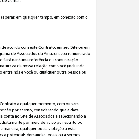
s de Conta”.
 esperar, em qualquer tempo, em conexão com o
a de acordo com este Contrato, em seu Site ou em
rograma de Associados da Amazon, sou remunerado
 não fará nenhuma referência ou comunicação
 natureza da nossa relação com você (incluindo
ão entre nós e você ou qualquer outra pessoa ou
ste Contrato a qualquer momento, com ou sem
escisão por escrito, considerando que a data
ua conta no Site de Associados e selecionando a
ediatamente por meio de aviso por escrito por
ra maneira, qualquer outra violação a este
tos a potenciais demandas legais ou a sermos