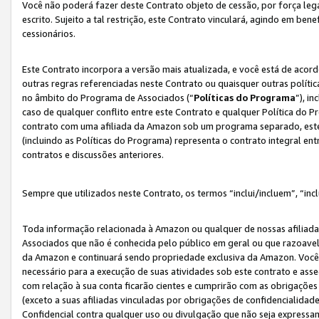
Você não poderá fazer deste Contrato objeto de cessão, por força le
escrito. Sujeito a tal restrição, este Contrato vinculará, agindo em be
cessionários.
Este Contrato incorpora a versão mais atualizada, e você está de acordo
outras regras referenciadas neste Contrato ou quaisquer outras políti
no âmbito do Programa de Associados (“
Políticas do Programa
”), i
caso de qualquer conflito entre este Contrato e qualquer Política do P
contrato com uma afiliada da Amazon sob um programa separado, este 
(incluindo as Políticas do Programa) representa o contrato integral en
contratos e discussões anteriores.
Sempre que utilizados neste Contrato, os termos “inclui/incluem”, “incl
Toda informação relacionada à Amazon ou qualquer de nossas afiliad
Associados que não é conhecida pelo público em geral ou que razoave
da Amazon e continuará sendo propriedade exclusiva da Amazon. Você
necessário para a execução de suas atividades sob este contrato e as
com relação à sua conta ficarão cientes e cumprirão com as obrigações
(exceto a suas afiliadas vinculadas por obrigações de confidencialida
Confidencial contra qualquer uso ou divulgação que não seja expressa