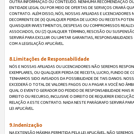
OUTRA INFORMAÇÃO OU CONTEÚDO. NENHUMA RECOMENDAÇÃO OU 
ENTIDADE LEGAL OU POR MEIO DE OFERTAS DE SERVIÇOS CRIARÁ Q
CONTRATO. ALÉM DISSO, NÓS, NOSSAS AFILIADAS E LICENCIADOR
DECORRENTE DE (X) QUALQUER PERDA DE LUCRO OU RECEITA POTENC
QUAISQUER INVESTIMENTOS, DESPESAS OU COMPROMISSOS REALIZ
ASSOCIADOS, OU (Z) QUALQUER TÉRMINO, RESCISÃO OU SUSPENSÃ
SERVIRÁ PARA EXCLUIR OU LIMITAR GARANTIAS, RESPONSABILIDADE
COM A LEGISLAÇÃO APLICÁVEL.
8.Limitações de Responsabilidade
NÓS E NOSSAS AFILIADAS OU LICENCIADORES NÃO SEREMOS RESPONS
EXEMPLARES, OU QUALQUER PERDA DE RECEITA, LUCRO, FUNDO DE 
TENHAMOS SIDO AVISADOS DA POSSIBILIDADE DE TAIS DANOS. NOS
EXCEDERÁ O TOTAL DE VALORES PAGOS OU A PAGAR A VOCÊ NO ÂM
QUAL O EVENTO GERADOR DO PEDIDO DE RESPONSABILIDADE MAIS 
DIREITO OU RECURSO, INCLUSIVE O DIREITO DE REQUERER EXECUÇÃ
RELAÇÃO A ESTE CONTRATO. NADA NESTE PARÁGRAFO SERVIRÁ PARA
LEI APLICÁVEL.
9.Indenização
NA EXTENSÃO MÁXIMA PERMITIDA PELA LEI APLICÁVEL, NÃO SEREM