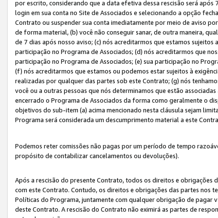
por escrito, considerando que a data efetiva dessa rescisão será após 
login em sua conta no Site de Associados e selecionando a opção fech
Contrato ou suspender sua conta imediatamente por meio de aviso por 
de forma material, (b) você não conseguir sanar, de outra maneira, qua
de 7 dias após nosso aviso; (c) nós acreditarmos que estamos sujeitos
participação no Programa de Associados; (d) nós acreditarmos que nos
participação no Programa de Associados; (e) sua participação no Progr
(f) nós acreditarmos que estamos ou podemos estar sujeitos à exigênc
realizadas por qualquer das partes sob este Contrato; (g) nós tenhamo
você ou a outras pessoas que nós determinamos que estão associadas 
encerrado o Programa de Associados da forma como geralmente o dispo
objetivos do sub-item (a) acima mencionado nesta cláusula sejam limit
Programa será considerada um descumprimento material a este Contr
Podemos reter comissões não pagas por um período de tempo razoável 
propósito de contabilizar cancelamentos ou devoluções).
Após a rescisão do presente Contrato, todos os direitos e obrigações d
com este Contrato. Contudo, os direitos e obrigações das partes nos te
Políticas do Programa, juntamente com qualquer obrigação de pagar va
deste Contrato. A rescisão do Contrato não eximirá as partes de respo