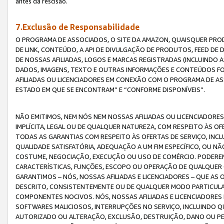
antes da rescisão.
7.Exclusão de Responsabilidade
O PROGRAMA DE ASSOCIADOS, O SITE DA AMAZON, QUAISQUER PROD
DE LINK, CONTEÚDO, A API DE DIVULGAÇÃO DE PRODUTOS, FEED D
DE NOSSAS AFILIADAS, LOGOS E MARCAS REGISTRADAS (INCLUINDO 
DADOS, IMAGENS, TEXTO E OUTRAS INFORMAÇÕES E CONTEÚDOS F
AFILIADAS OU LICENCIADORES EM CONEXÃO COM O PROGRAMA DE AS
ESTADO EM QUE SE ENCONTRAM” E “CONFORME DISPONÍVEIS”.
NÃO EMITIMOS, NEM NÓS NEM NOSSAS AFILIADAS OU LICENCIADORE
IMPLÍCITA, LEGAL OU DE QUALQUER NATUREZA, COM RESPEITO ÀS OF
TODAS AS GARANTIAS COM RESPEITO ÀS OFERTAS DE SERVIÇO, INCL
QUALIDADE SATISFATÓRIA, ADEQUAÇÃO A UM FIM ESPECÍFICO, OU N
COSTUME, NEGOCIAÇÃO, EXECUÇÃO OU USO DE COMÉRCIO. PODEREM
CARACTERÍSTICAS, FUNÇÕES, ESCOPO OU OPERAÇÃO DE QUALQUER 
GARANTIMOS – NÓS, NOSSAS AFILIADAS E LICENCIADORES – QUE A
DESCRITO, CONSISTENTEMENTE OU DE QUALQUER MODO PARTICULAR, 
COMPONENTES NOCIVOS. NÓS, NOSSAS AFILIADAS E LICENCIADORES 
SOFTWARES MALICIOSOS, INTERRUPÇÕES NO SERVIÇO, INCLUINDO Q
AUTORIZADO OU ALTERAÇÃO, EXCLUSÃO, DESTRUIÇÃO, DANO OU PE