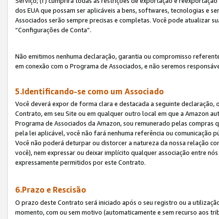
Serviço; (f) cumprirá todas as restrições de exportação e reexportaçã
dos EUA que possam ser aplicáveis a bens, softwares, tecnologias e s
Associados serão sempre precisas e completas. Você pode atualizar su
“Configurações de Conta”.
Não emitimos nenhuma declaração, garantia ou compromisso referente
em conexão com o Programa de Associados, e não seremos responsávei
5.Identificando-se como um Associado
Você deverá expor de forma clara e destacada a seguinte declaração, 
Contrato, em seu Site ou em qualquer outro local em que a Amazon aut
Programa de Associados da Amazon, sou remunerado pelas compras qual
pela lei aplicável, você não fará nenhuma referência ou comunicação p
Você não poderá deturpar ou distorcer a natureza da nossa relação com
você), nem expressar ou deixar implícito qualquer associação entre nó
expressamente permitidos por este Contrato.
6.Prazo e Rescisão
O prazo deste Contrato será iniciado após o seu registro ou a utilizaç
momento, com ou sem motivo (automaticamente e sem recurso aos tribuna