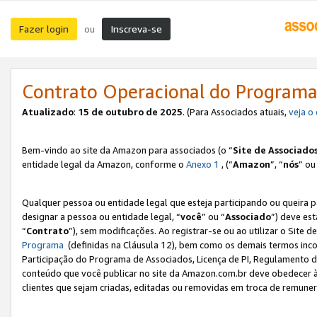
Fazer login
Inscreva-se
ou
Contrato Operacional do Programa
Atualizado
:
15 de outubro de 2025
. (Para Associados atuais,
veja o
Bem-vindo ao site da Amazon para associados (o “
Site de Associado
entidade legal da Amazon, conforme o
Anexo 1
, (“
Amazon
”, “
nós
” ou
Qualquer pessoa ou entidade legal que esteja participando ou queira 
designar a pessoa ou entidade legal, “
você
” ou “
Associado
”) deve es
“
Contrato
”), sem modificações. Ao registrar-se ou ao utilizar o Site
Programa
(definidas na Cláusula 12), bem como os demais termos inco
Participação do Programa de Associados, Licença de PI, Regulamento d
conteúdo que você publicar no site da Amazon.com.br deve obedecer à
clientes que sejam criadas, editadas ou removidas em troca de remuneraç