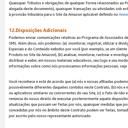
Quaisquer Tributos e obrigações de qualquer forma relacionados ao Pr
alegada deste documento), quaisquer transações ou atividades sob este
à provisão tributária para o Site da Amazon aplicável definido no
Anex
12.Disposições Adicionais
Podemos enviar comunicações relativas ao Programa de Associados de t
SMS. Além disso, nós podemos: (a) monitorar, registrar, utilizar e divu
Especiais e do Conteúdo exibidos por você (por exemplo, se um cliente
Produto no Site da Amazon), (b) analisar, monitorar, rastrear e investiga
distribuir e exibir, em nossos materiais educativos, seu logo e seu m
informações sobre como nós processamos informações pessoais, veja 
Você reconhece e está de acordo que (a) nós e nossas afiliadas podem
possivelmente diferentes daqueles contidos neste Contrato, (b) nós e 
ou aplicativos similares ou concorrentes do seu Site, (c) o fato de não
renúncia do nosso direito de executar posteriormente aquele dispositi
atualizações que possam ser feitas por nós, quaisquer medidas que p
concedidas por nós no âmbito deste Contrato podem ser feitas, tomada
por escrito pelo nosso representante autorizado.