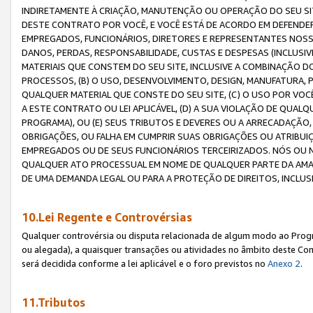
INDIRETAMENTE À CRIAÇÃO, MANUTENÇÃO OU OPERAÇÃO DO SEU SIT
DESTE CONTRATO POR VOCÊ, E VOCÊ ESTÁ DE ACORDO EM DEFENDER, 
EMPREGADOS, FUNCIONÁRIOS, DIRETORES E REPRESENTANTES NOSS
DANOS, PERDAS, RESPONSABILIDADE, CUSTAS E DESPESAS (INCLUSI
MATERIAIS QUE CONSTEM DO SEU SITE, INCLUSIVE A COMBINAÇÃO 
PROCESSOS, (B) O USO, DESENVOLVIMENTO, DESIGN, MANUFATURA,
QUALQUER MATERIAL QUE CONSTE DO SEU SITE, (C) O USO POR VOC
A ESTE CONTRATO OU LEI APLICÁVEL, (D) A SUA VIOLAÇÃO DE QU
PROGRAMA), OU (E) SEUS TRIBUTOS E DEVERES OU A ARRECADAÇÃO
OBRIGAÇÕES, OU FALHA EM CUMPRIR SUAS OBRIGAÇÕES OU ATRIBUIÇÕ
EMPREGADOS OU DE SEUS FUNCIONÁRIOS TERCEIRIZADOS. NÓS OU
QUALQUER ATO PROCESSUAL EM NOME DE QUALQUER PARTE DA AMAZO
DE UMA DEMANDA LEGAL OU PARA A PROTEÇÃO DE DIREITOS, INCLU
10.Lei Regente e Controvérsias
Qualquer controvérsia ou disputa relacionada de algum modo ao Progra
ou alegada), a quaisquer transações ou atividades no âmbito deste Con
será decidida conforme a lei aplicável e o foro previstos no
Anexo 2
.
11.Tributos