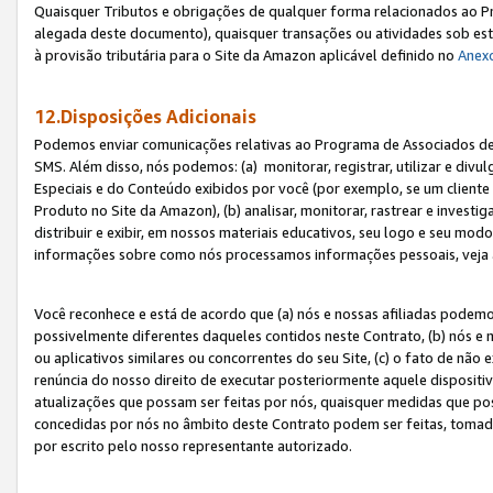
Quaisquer Tributos e obrigações de qualquer forma relacionados ao Pr
alegada deste documento), quaisquer transações ou atividades sob este
à provisão tributária para o Site da Amazon aplicável definido no
Anex
12.Disposições Adicionais
Podemos enviar comunicações relativas ao Programa de Associados de t
SMS. Além disso, nós podemos: (a) monitorar, registrar, utilizar e divu
Especiais e do Conteúdo exibidos por você (por exemplo, se um cliente
Produto no Site da Amazon), (b) analisar, monitorar, rastrear e investiga
distribuir e exibir, em nossos materiais educativos, seu logo e seu m
informações sobre como nós processamos informações pessoais, veja 
Você reconhece e está de acordo que (a) nós e nossas afiliadas podem
possivelmente diferentes daqueles contidos neste Contrato, (b) nós e 
ou aplicativos similares ou concorrentes do seu Site, (c) o fato de não
renúncia do nosso direito de executar posteriormente aquele dispositi
atualizações que possam ser feitas por nós, quaisquer medidas que p
concedidas por nós no âmbito deste Contrato podem ser feitas, tomada
por escrito pelo nosso representante autorizado.