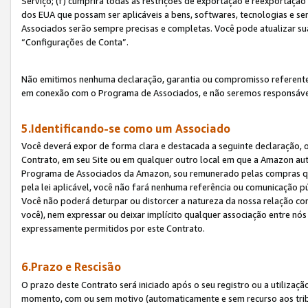
Serviço; (f) cumprirá todas as restrições de exportação e reexportaçã
dos EUA que possam ser aplicáveis a bens, softwares, tecnologias e s
Associados serão sempre precisas e completas. Você pode atualizar su
“Configurações de Conta”.
Não emitimos nenhuma declaração, garantia ou compromisso referente
em conexão com o Programa de Associados, e não seremos responsávei
5.Identificando-se como um Associado
Você deverá expor de forma clara e destacada a seguinte declaração, 
Contrato, em seu Site ou em qualquer outro local em que a Amazon aut
Programa de Associados da Amazon, sou remunerado pelas compras qual
pela lei aplicável, você não fará nenhuma referência ou comunicação p
Você não poderá deturpar ou distorcer a natureza da nossa relação com
você), nem expressar ou deixar implícito qualquer associação entre nó
expressamente permitidos por este Contrato.
6.Prazo e Rescisão
O prazo deste Contrato será iniciado após o seu registro ou a utilizaç
momento, com ou sem motivo (automaticamente e sem recurso aos tribuna