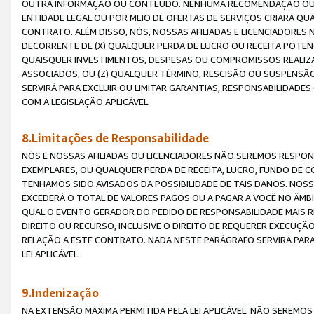
OUTRA INFORMAÇÃO OU CONTEÚDO. NENHUMA RECOMENDAÇÃO OU 
ENTIDADE LEGAL OU POR MEIO DE OFERTAS DE SERVIÇOS CRIARÁ Q
CONTRATO. ALÉM DISSO, NÓS, NOSSAS AFILIADAS E LICENCIADOR
DECORRENTE DE (X) QUALQUER PERDA DE LUCRO OU RECEITA POTENC
QUAISQUER INVESTIMENTOS, DESPESAS OU COMPROMISSOS REALIZ
ASSOCIADOS, OU (Z) QUALQUER TÉRMINO, RESCISÃO OU SUSPENSÃ
SERVIRÁ PARA EXCLUIR OU LIMITAR GARANTIAS, RESPONSABILIDADE
COM A LEGISLAÇÃO APLICÁVEL.
8.Limitações de Responsabilidade
NÓS E NOSSAS AFILIADAS OU LICENCIADORES NÃO SEREMOS RESPONS
EXEMPLARES, OU QUALQUER PERDA DE RECEITA, LUCRO, FUNDO DE 
TENHAMOS SIDO AVISADOS DA POSSIBILIDADE DE TAIS DANOS. NOS
EXCEDERÁ O TOTAL DE VALORES PAGOS OU A PAGAR A VOCÊ NO ÂM
QUAL O EVENTO GERADOR DO PEDIDO DE RESPONSABILIDADE MAIS 
DIREITO OU RECURSO, INCLUSIVE O DIREITO DE REQUERER EXECUÇÃ
RELAÇÃO A ESTE CONTRATO. NADA NESTE PARÁGRAFO SERVIRÁ PARA
LEI APLICÁVEL.
9.Indenização
NA EXTENSÃO MÁXIMA PERMITIDA PELA LEI APLICÁVEL, NÃO SEREM