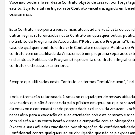
Você não poderá fazer deste Contrato objeto de cessão, por força le
escrito. Sujeito a tal restrição, este Contrato vinculará, agindo em be
cessionários.
Este Contrato incorpora a versão mais atualizada, e você está de acordo
outras regras referenciadas neste Contrato ou quaisquer outras políti
no âmbito do Programa de Associados (“
Políticas do Programa
”), i
caso de qualquer conflito entre este Contrato e qualquer Política do P
contrato com uma afiliada da Amazon sob um programa separado, este 
(incluindo as Políticas do Programa) representa o contrato integral en
contratos e discussões anteriores.
Sempre que utilizados neste Contrato, os termos “inclui/incluem”, “incl
Toda informação relacionada à Amazon ou qualquer de nossas afiliad
Associados que não é conhecida pelo público em geral ou que razoave
da Amazon e continuará sendo propriedade exclusiva da Amazon. Você
necessário para a execução de suas atividades sob este contrato e as
com relação à sua conta ficarão cientes e cumprirão com as obrigações
(exceto a suas afiliadas vinculadas por obrigações de confidencialida
Confidencial contra qualquer uso ou divulgação que não seja expressa