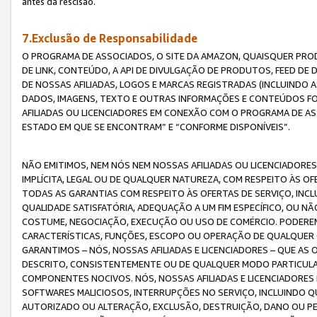
antes da rescisão.
7.Exclusão de Responsabilidade
O PROGRAMA DE ASSOCIADOS, O SITE DA AMAZON, QUAISQUER PROD
DE LINK, CONTEÚDO, A API DE DIVULGAÇÃO DE PRODUTOS, FEED D
DE NOSSAS AFILIADAS, LOGOS E MARCAS REGISTRADAS (INCLUINDO 
DADOS, IMAGENS, TEXTO E OUTRAS INFORMAÇÕES E CONTEÚDOS F
AFILIADAS OU LICENCIADORES EM CONEXÃO COM O PROGRAMA DE AS
ESTADO EM QUE SE ENCONTRAM” E “CONFORME DISPONÍVEIS”.
NÃO EMITIMOS, NEM NÓS NEM NOSSAS AFILIADAS OU LICENCIADORE
IMPLÍCITA, LEGAL OU DE QUALQUER NATUREZA, COM RESPEITO ÀS OF
TODAS AS GARANTIAS COM RESPEITO ÀS OFERTAS DE SERVIÇO, INCL
QUALIDADE SATISFATÓRIA, ADEQUAÇÃO A UM FIM ESPECÍFICO, OU N
COSTUME, NEGOCIAÇÃO, EXECUÇÃO OU USO DE COMÉRCIO. PODEREM
CARACTERÍSTICAS, FUNÇÕES, ESCOPO OU OPERAÇÃO DE QUALQUER 
GARANTIMOS – NÓS, NOSSAS AFILIADAS E LICENCIADORES – QUE A
DESCRITO, CONSISTENTEMENTE OU DE QUALQUER MODO PARTICULAR, 
COMPONENTES NOCIVOS. NÓS, NOSSAS AFILIADAS E LICENCIADORES 
SOFTWARES MALICIOSOS, INTERRUPÇÕES NO SERVIÇO, INCLUINDO Q
AUTORIZADO OU ALTERAÇÃO, EXCLUSÃO, DESTRUIÇÃO, DANO OU PE