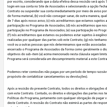
por escrito, considerando que a data efetiva dessa rescisão será após 
login em sua conta no Site de Associados e selecionando a opção fech
Contrato ou suspender sua conta imediatamente por meio de aviso por 
de forma material, (b) você não conseguir sanar, de outra maneira, qua
de 7 dias após nosso aviso; (c) nós acreditarmos que estamos sujeitos
participação no Programa de Associados; (d) nós acreditarmos que nos
participação no Programa de Associados; (e) sua participação no Progr
(f) nós acreditarmos que estamos ou podemos estar sujeitos à exigênc
realizadas por qualquer das partes sob este Contrato; (g) nós tenhamo
você ou a outras pessoas que nós determinamos que estão associadas 
encerrado o Programa de Associados da forma como geralmente o dispo
objetivos do sub-item (a) acima mencionado nesta cláusula sejam limit
Programa será considerada um descumprimento material a este Contr
Podemos reter comissões não pagas por um período de tempo razoável 
propósito de contabilizar cancelamentos ou devoluções).
Após a rescisão do presente Contrato, todos os direitos e obrigações d
com este Contrato. Contudo, os direitos e obrigações das partes nos te
Políticas do Programa, juntamente com qualquer obrigação de pagar va
deste Contrato. A rescisão do Contrato não eximirá as partes de respo