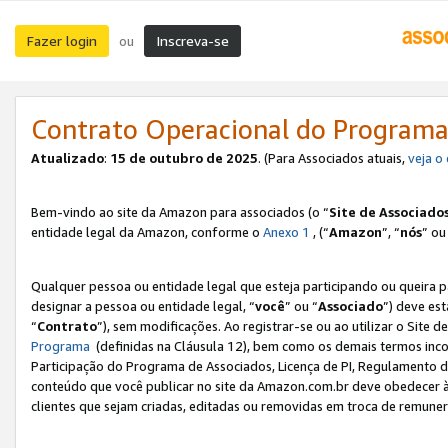
Fazer login
Inscreva-se
ou
Contrato Operacional do Programa
Atualizado
:
15 de outubro de 2025
. (Para Associados atuais,
veja o
Bem-vindo ao site da Amazon para associados (o “
Site de Associado
entidade legal da Amazon, conforme o
Anexo 1
, (“
Amazon
”, “
nós
” ou
Qualquer pessoa ou entidade legal que esteja participando ou queira 
designar a pessoa ou entidade legal, “
você
” ou “
Associado
”) deve es
“
Contrato
”), sem modificações. Ao registrar-se ou ao utilizar o Site
Programa
(definidas na Cláusula 12), bem como os demais termos inco
Participação do Programa de Associados, Licença de PI, Regulamento d
conteúdo que você publicar no site da Amazon.com.br deve obedecer à
clientes que sejam criadas, editadas ou removidas em troca de remuneraç