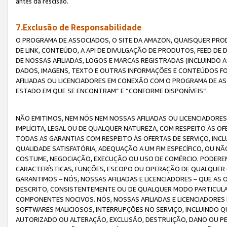
antes da rescisão.
7.Exclusão de Responsabilidade
O PROGRAMA DE ASSOCIADOS, O SITE DA AMAZON, QUAISQUER PROD
DE LINK, CONTEÚDO, A API DE DIVULGAÇÃO DE PRODUTOS, FEED D
DE NOSSAS AFILIADAS, LOGOS E MARCAS REGISTRADAS (INCLUINDO 
DADOS, IMAGENS, TEXTO E OUTRAS INFORMAÇÕES E CONTEÚDOS F
AFILIADAS OU LICENCIADORES EM CONEXÃO COM O PROGRAMA DE AS
ESTADO EM QUE SE ENCONTRAM” E “CONFORME DISPONÍVEIS”.
NÃO EMITIMOS, NEM NÓS NEM NOSSAS AFILIADAS OU LICENCIADORE
IMPLÍCITA, LEGAL OU DE QUALQUER NATUREZA, COM RESPEITO ÀS OF
TODAS AS GARANTIAS COM RESPEITO ÀS OFERTAS DE SERVIÇO, INCL
QUALIDADE SATISFATÓRIA, ADEQUAÇÃO A UM FIM ESPECÍFICO, OU N
COSTUME, NEGOCIAÇÃO, EXECUÇÃO OU USO DE COMÉRCIO. PODEREM
CARACTERÍSTICAS, FUNÇÕES, ESCOPO OU OPERAÇÃO DE QUALQUER 
GARANTIMOS – NÓS, NOSSAS AFILIADAS E LICENCIADORES – QUE A
DESCRITO, CONSISTENTEMENTE OU DE QUALQUER MODO PARTICULAR, 
COMPONENTES NOCIVOS. NÓS, NOSSAS AFILIADAS E LICENCIADORES 
SOFTWARES MALICIOSOS, INTERRUPÇÕES NO SERVIÇO, INCLUINDO Q
AUTORIZADO OU ALTERAÇÃO, EXCLUSÃO, DESTRUIÇÃO, DANO OU PE