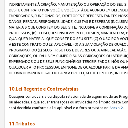
INDIRETAMENTE À CRIAÇÃO, MANUTENÇÃO OU OPERAÇÃO DO SEU SIT
DESTE CONTRATO POR VOCÊ, E VOCÊ ESTÁ DE ACORDO EM DEFENDER, 
EMPREGADOS, FUNCIONÁRIOS, DIRETORES E REPRESENTANTES NOSS
DANOS, PERDAS, RESPONSABILIDADE, CUSTAS E DESPESAS (INCLUSI
MATERIAIS QUE CONSTEM DO SEU SITE, INCLUSIVE A COMBINAÇÃO 
PROCESSOS, (B) O USO, DESENVOLVIMENTO, DESIGN, MANUFATURA,
QUALQUER MATERIAL QUE CONSTE DO SEU SITE, (C) O USO POR VOC
A ESTE CONTRATO OU LEI APLICÁVEL, (D) A SUA VIOLAÇÃO DE QU
PROGRAMA), OU (E) SEUS TRIBUTOS E DEVERES OU A ARRECADAÇÃO
OBRIGAÇÕES, OU FALHA EM CUMPRIR SUAS OBRIGAÇÕES OU ATRIBUIÇÕ
EMPREGADOS OU DE SEUS FUNCIONÁRIOS TERCEIRIZADOS. NÓS OU
QUALQUER ATO PROCESSUAL EM NOME DE QUALQUER PARTE DA AMAZO
DE UMA DEMANDA LEGAL OU PARA A PROTEÇÃO DE DIREITOS, INCLU
10.Lei Regente e Controvérsias
Qualquer controvérsia ou disputa relacionada de algum modo ao Progra
ou alegada), a quaisquer transações ou atividades no âmbito deste Con
será decidida conforme a lei aplicável e o foro previstos no
Anexo 2
.
11.Tributos