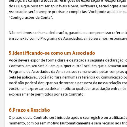
Serviço; (f) cumprirá todas as restrições de exportação e reexportaçã
dos EUA que possam ser aplicáveis a bens, softwares, tecnologias e s
Associados serão sempre precisas e completas. Você pode atualizar su
“Configurações de Conta”.
Não emitimos nenhuma declaração, garantia ou compromisso referente
em conexão com o Programa de Associados, e não seremos responsávei
5.Identificando-se como um Associado
Você deverá expor de forma clara e destacada a seguinte declaração, 
Contrato, em seu Site ou em qualquer outro local em que a Amazon aut
Programa de Associados da Amazon, sou remunerado pelas compras qual
pela lei aplicável, você não fará nenhuma referência ou comunicação p
Você não poderá deturpar ou distorcer a natureza da nossa relação com
você), nem expressar ou deixar implícito qualquer associação entre nó
expressamente permitidos por este Contrato.
6.Prazo e Rescisão
O prazo deste Contrato será iniciado após o seu registro ou a utilizaç
momento, com ou sem motivo (automaticamente e sem recurso aos tribuna