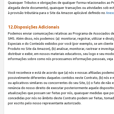
Quaisquer Tributos e obrigações de qualquer forma relacionados ao Pr
alegada deste documento), quaisquer transações ou atividades sob este
à provisão tributária para o Site da Amazon aplicável definido no
Anex
12.Disposições Adicionais
Podemos enviar comunicações relativas ao Programa de Associados de t
SMS. Além disso, nós podemos: (a) monitorar, registrar, utilizar e divu
Especiais e do Conteúdo exibidos por você (por exemplo, se um cliente
Produto no Site da Amazon), (b) analisar, monitorar, rastrear e investiga
distribuir e exibir, em nossos materiais educativos, seu logo e seu m
informações sobre como nós processamos informações pessoais, veja 
Você reconhece e está de acordo que (a) nós e nossas afiliadas podem
possivelmente diferentes daqueles contidos neste Contrato, (b) nós e 
ou aplicativos similares ou concorrentes do seu Site, (c) o fato de não
renúncia do nosso direito de executar posteriormente aquele dispositi
atualizações que possam ser feitas por nós, quaisquer medidas que p
concedidas por nós no âmbito deste Contrato podem ser feitas, tomada
por escrito pelo nosso representante autorizado.