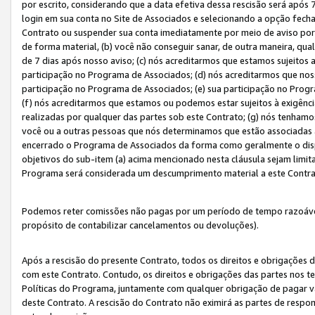
por escrito, considerando que a data efetiva dessa rescisão será após 
login em sua conta no Site de Associados e selecionando a opção fech
Contrato ou suspender sua conta imediatamente por meio de aviso por 
de forma material, (b) você não conseguir sanar, de outra maneira, qua
de 7 dias após nosso aviso; (c) nós acreditarmos que estamos sujeitos
participação no Programa de Associados; (d) nós acreditarmos que nos
participação no Programa de Associados; (e) sua participação no Progr
(f) nós acreditarmos que estamos ou podemos estar sujeitos à exigênc
realizadas por qualquer das partes sob este Contrato; (g) nós tenhamo
você ou a outras pessoas que nós determinamos que estão associadas 
encerrado o Programa de Associados da forma como geralmente o dispo
objetivos do sub-item (a) acima mencionado nesta cláusula sejam limit
Programa será considerada um descumprimento material a este Contr
Podemos reter comissões não pagas por um período de tempo razoável 
propósito de contabilizar cancelamentos ou devoluções).
Após a rescisão do presente Contrato, todos os direitos e obrigações d
com este Contrato. Contudo, os direitos e obrigações das partes nos te
Políticas do Programa, juntamente com qualquer obrigação de pagar va
deste Contrato. A rescisão do Contrato não eximirá as partes de respo