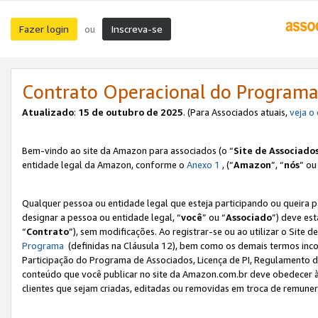
Fazer login
Inscreva-se
ou
Contrato Operacional do Programa
Atualizado
:
15 de outubro de 2025
. (Para Associados atuais,
veja o
Bem-vindo ao site da Amazon para associados (o “
Site de Associado
entidade legal da Amazon, conforme o
Anexo 1
, (“
Amazon
”, “
nós
” ou
Qualquer pessoa ou entidade legal que esteja participando ou queira 
designar a pessoa ou entidade legal, “
você
” ou “
Associado
”) deve es
“
Contrato
”), sem modificações. Ao registrar-se ou ao utilizar o Site
Programa
(definidas na Cláusula 12), bem como os demais termos inco
Participação do Programa de Associados, Licença de PI, Regulamento d
conteúdo que você publicar no site da Amazon.com.br deve obedecer à
clientes que sejam criadas, editadas ou removidas em troca de remuneraç