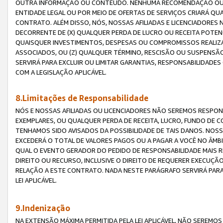
OUTRA INFORMAÇÃO OU CONTEÚDO. NENHUMA RECOMENDAÇÃO OU 
ENTIDADE LEGAL OU POR MEIO DE OFERTAS DE SERVIÇOS CRIARÁ Q
CONTRATO. ALÉM DISSO, NÓS, NOSSAS AFILIADAS E LICENCIADOR
DECORRENTE DE (X) QUALQUER PERDA DE LUCRO OU RECEITA POTENC
QUAISQUER INVESTIMENTOS, DESPESAS OU COMPROMISSOS REALIZ
ASSOCIADOS, OU (Z) QUALQUER TÉRMINO, RESCISÃO OU SUSPENSÃ
SERVIRÁ PARA EXCLUIR OU LIMITAR GARANTIAS, RESPONSABILIDADE
COM A LEGISLAÇÃO APLICÁVEL.
8.Limitações de Responsabilidade
NÓS E NOSSAS AFILIADAS OU LICENCIADORES NÃO SEREMOS RESPONS
EXEMPLARES, OU QUALQUER PERDA DE RECEITA, LUCRO, FUNDO DE 
TENHAMOS SIDO AVISADOS DA POSSIBILIDADE DE TAIS DANOS. NOS
EXCEDERÁ O TOTAL DE VALORES PAGOS OU A PAGAR A VOCÊ NO ÂM
QUAL O EVENTO GERADOR DO PEDIDO DE RESPONSABILIDADE MAIS 
DIREITO OU RECURSO, INCLUSIVE O DIREITO DE REQUERER EXECUÇÃ
RELAÇÃO A ESTE CONTRATO. NADA NESTE PARÁGRAFO SERVIRÁ PARA
LEI APLICÁVEL.
9.Indenização
NA EXTENSÃO MÁXIMA PERMITIDA PELA LEI APLICÁVEL, NÃO SEREM