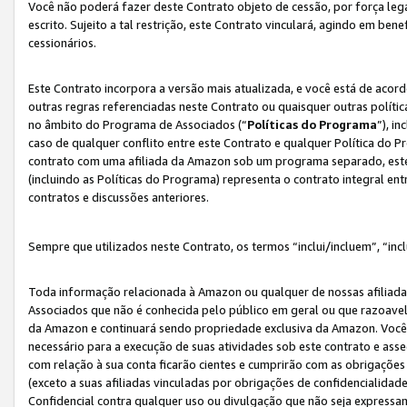
Você não poderá fazer deste Contrato objeto de cessão, por força le
escrito. Sujeito a tal restrição, este Contrato vinculará, agindo em be
cessionários.
Este Contrato incorpora a versão mais atualizada, e você está de acordo
outras regras referenciadas neste Contrato ou quaisquer outras políti
no âmbito do Programa de Associados (“
Políticas do Programa
”), i
caso de qualquer conflito entre este Contrato e qualquer Política do P
contrato com uma afiliada da Amazon sob um programa separado, este 
(incluindo as Políticas do Programa) representa o contrato integral en
contratos e discussões anteriores.
Sempre que utilizados neste Contrato, os termos “inclui/incluem”, “incl
Toda informação relacionada à Amazon ou qualquer de nossas afiliad
Associados que não é conhecida pelo público em geral ou que razoave
da Amazon e continuará sendo propriedade exclusiva da Amazon. Você
necessário para a execução de suas atividades sob este contrato e as
com relação à sua conta ficarão cientes e cumprirão com as obrigações
(exceto a suas afiliadas vinculadas por obrigações de confidencialida
Confidencial contra qualquer uso ou divulgação que não seja expressa