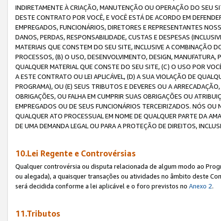
INDIRETAMENTE À CRIAÇÃO, MANUTENÇÃO OU OPERAÇÃO DO SEU SIT
DESTE CONTRATO POR VOCÊ, E VOCÊ ESTÁ DE ACORDO EM DEFENDER, 
EMPREGADOS, FUNCIONÁRIOS, DIRETORES E REPRESENTANTES NOSS
DANOS, PERDAS, RESPONSABILIDADE, CUSTAS E DESPESAS (INCLUSI
MATERIAIS QUE CONSTEM DO SEU SITE, INCLUSIVE A COMBINAÇÃO 
PROCESSOS, (B) O USO, DESENVOLVIMENTO, DESIGN, MANUFATURA,
QUALQUER MATERIAL QUE CONSTE DO SEU SITE, (C) O USO POR VOC
A ESTE CONTRATO OU LEI APLICÁVEL, (D) A SUA VIOLAÇÃO DE QU
PROGRAMA), OU (E) SEUS TRIBUTOS E DEVERES OU A ARRECADAÇÃO
OBRIGAÇÕES, OU FALHA EM CUMPRIR SUAS OBRIGAÇÕES OU ATRIBUIÇÕ
EMPREGADOS OU DE SEUS FUNCIONÁRIOS TERCEIRIZADOS. NÓS OU
QUALQUER ATO PROCESSUAL EM NOME DE QUALQUER PARTE DA AMAZO
DE UMA DEMANDA LEGAL OU PARA A PROTEÇÃO DE DIREITOS, INCLU
10.Lei Regente e Controvérsias
Qualquer controvérsia ou disputa relacionada de algum modo ao Progra
ou alegada), a quaisquer transações ou atividades no âmbito deste Con
será decidida conforme a lei aplicável e o foro previstos no
Anexo 2
.
11.Tributos