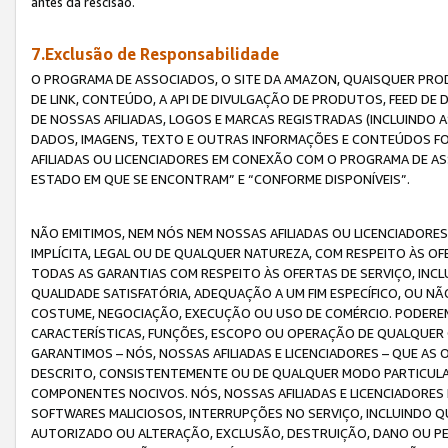
antes da rescisão.
7.Exclusão de Responsabilidade
O PROGRAMA DE ASSOCIADOS, O SITE DA AMAZON, QUAISQUER PROD
DE LINK, CONTEÚDO, A API DE DIVULGAÇÃO DE PRODUTOS, FEED D
DE NOSSAS AFILIADAS, LOGOS E MARCAS REGISTRADAS (INCLUINDO 
DADOS, IMAGENS, TEXTO E OUTRAS INFORMAÇÕES E CONTEÚDOS F
AFILIADAS OU LICENCIADORES EM CONEXÃO COM O PROGRAMA DE AS
ESTADO EM QUE SE ENCONTRAM” E “CONFORME DISPONÍVEIS”.
NÃO EMITIMOS, NEM NÓS NEM NOSSAS AFILIADAS OU LICENCIADORE
IMPLÍCITA, LEGAL OU DE QUALQUER NATUREZA, COM RESPEITO ÀS OF
TODAS AS GARANTIAS COM RESPEITO ÀS OFERTAS DE SERVIÇO, INCL
QUALIDADE SATISFATÓRIA, ADEQUAÇÃO A UM FIM ESPECÍFICO, OU N
COSTUME, NEGOCIAÇÃO, EXECUÇÃO OU USO DE COMÉRCIO. PODEREM
CARACTERÍSTICAS, FUNÇÕES, ESCOPO OU OPERAÇÃO DE QUALQUER 
GARANTIMOS – NÓS, NOSSAS AFILIADAS E LICENCIADORES – QUE A
DESCRITO, CONSISTENTEMENTE OU DE QUALQUER MODO PARTICULAR, 
COMPONENTES NOCIVOS. NÓS, NOSSAS AFILIADAS E LICENCIADORES 
SOFTWARES MALICIOSOS, INTERRUPÇÕES NO SERVIÇO, INCLUINDO Q
AUTORIZADO OU ALTERAÇÃO, EXCLUSÃO, DESTRUIÇÃO, DANO OU PE