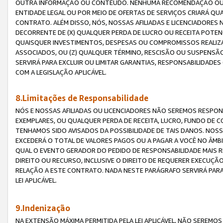
OUTRA INFORMAÇÃO OU CONTEÚDO. NENHUMA RECOMENDAÇÃO OU 
ENTIDADE LEGAL OU POR MEIO DE OFERTAS DE SERVIÇOS CRIARÁ Q
CONTRATO. ALÉM DISSO, NÓS, NOSSAS AFILIADAS E LICENCIADOR
DECORRENTE DE (X) QUALQUER PERDA DE LUCRO OU RECEITA POTENC
QUAISQUER INVESTIMENTOS, DESPESAS OU COMPROMISSOS REALIZ
ASSOCIADOS, OU (Z) QUALQUER TÉRMINO, RESCISÃO OU SUSPENSÃ
SERVIRÁ PARA EXCLUIR OU LIMITAR GARANTIAS, RESPONSABILIDADE
COM A LEGISLAÇÃO APLICÁVEL.
8.Limitações de Responsabilidade
NÓS E NOSSAS AFILIADAS OU LICENCIADORES NÃO SEREMOS RESPONS
EXEMPLARES, OU QUALQUER PERDA DE RECEITA, LUCRO, FUNDO DE 
TENHAMOS SIDO AVISADOS DA POSSIBILIDADE DE TAIS DANOS. NOS
EXCEDERÁ O TOTAL DE VALORES PAGOS OU A PAGAR A VOCÊ NO ÂM
QUAL O EVENTO GERADOR DO PEDIDO DE RESPONSABILIDADE MAIS 
DIREITO OU RECURSO, INCLUSIVE O DIREITO DE REQUERER EXECUÇÃ
RELAÇÃO A ESTE CONTRATO. NADA NESTE PARÁGRAFO SERVIRÁ PARA
LEI APLICÁVEL.
9.Indenização
NA EXTENSÃO MÁXIMA PERMITIDA PELA LEI APLICÁVEL, NÃO SEREM