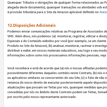
Quaisquer Tributos e obrigações de qualquer forma relacionados ao Pr
alegada deste documento), quaisquer transações ou atividades sob este
à provisão tributária para o Site da Amazon aplicável definido no
Anex
12.Disposições Adicionais
Podemos enviar comunicações relativas ao Programa de Associados de t
SMS. Além disso, nós podemos: (a) monitorar, registrar, utilizar e divu
Especiais e do Conteúdo exibidos por você (por exemplo, se um cliente
Produto no Site da Amazon), (b) analisar, monitorar, rastrear e investiga
distribuir e exibir, em nossos materiais educativos, seu logo e seu m
informações sobre como nós processamos informações pessoais, veja 
Você reconhece e está de acordo que (a) nós e nossas afiliadas podem
possivelmente diferentes daqueles contidos neste Contrato, (b) nós e 
ou aplicativos similares ou concorrentes do seu Site, (c) o fato de não
renúncia do nosso direito de executar posteriormente aquele dispositi
atualizações que possam ser feitas por nós, quaisquer medidas que p
concedidas por nós no âmbito deste Contrato podem ser feitas, tomada
por escrito pelo nosso representante autorizado.