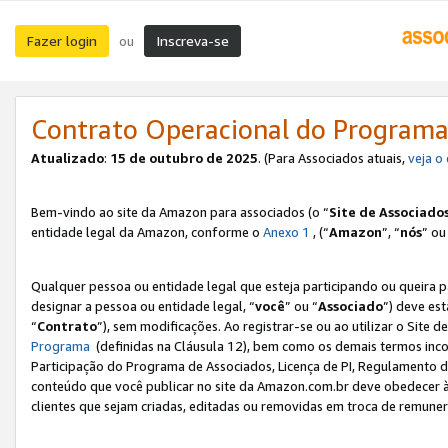
Fazer login
Inscreva-se
ou
Contrato Operacional do Programa
Atualizado
:
15 de outubro de 2025
. (Para Associados atuais,
veja o
Bem-vindo ao site da Amazon para associados (o “
Site de Associado
entidade legal da Amazon, conforme o
Anexo 1
, (“
Amazon
”, “
nós
” ou
Qualquer pessoa ou entidade legal que esteja participando ou queira 
designar a pessoa ou entidade legal, “
você
” ou “
Associado
”) deve es
“
Contrato
”), sem modificações. Ao registrar-se ou ao utilizar o Site
Programa
(definidas na Cláusula 12), bem como os demais termos inco
Participação do Programa de Associados, Licença de PI, Regulamento d
conteúdo que você publicar no site da Amazon.com.br deve obedecer à
clientes que sejam criadas, editadas ou removidas em troca de remuneraç