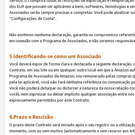
Serviço; (f) cumprirá todas as restrições de exportação e reexportaçã
dos EUA que possam ser aplicáveis a bens, softwares, tecnologias e s
Associados serão sempre precisas e completas. Você pode atualizar su
“Configurações de Conta”.
Não emitimos nenhuma declaração, garantia ou compromisso referente
em conexão com o Programa de Associados, e não seremos responsávei
5.Identificando-se como um Associado
Você deverá expor de forma clara e destacada a seguinte declaração, 
Contrato, em seu Site ou em qualquer outro local em que a Amazon aut
Programa de Associados da Amazon, sou remunerado pelas compras qual
pela lei aplicável, você não fará nenhuma referência ou comunicação p
Você não poderá deturpar ou distorcer a natureza da nossa relação com
você), nem expressar ou deixar implícito qualquer associação entre nó
expressamente permitidos por este Contrato.
6.Prazo e Rescisão
O prazo deste Contrato será iniciado após o seu registro ou a utilizaç
momento, com ou sem motivo (automaticamente e sem recurso aos tribuna