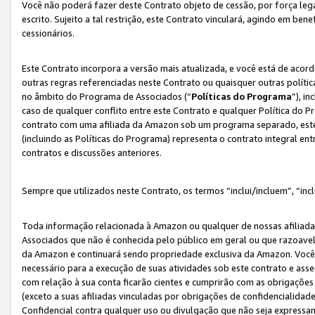
Você não poderá fazer deste Contrato objeto de cessão, por força le
escrito. Sujeito a tal restrição, este Contrato vinculará, agindo em be
cessionários.
Este Contrato incorpora a versão mais atualizada, e você está de acordo
outras regras referenciadas neste Contrato ou quaisquer outras políti
no âmbito do Programa de Associados (“
Políticas do Programa
”), i
caso de qualquer conflito entre este Contrato e qualquer Política do P
contrato com uma afiliada da Amazon sob um programa separado, este 
(incluindo as Políticas do Programa) representa o contrato integral en
contratos e discussões anteriores.
Sempre que utilizados neste Contrato, os termos “inclui/incluem”, “incl
Toda informação relacionada à Amazon ou qualquer de nossas afiliad
Associados que não é conhecida pelo público em geral ou que razoave
da Amazon e continuará sendo propriedade exclusiva da Amazon. Você
necessário para a execução de suas atividades sob este contrato e as
com relação à sua conta ficarão cientes e cumprirão com as obrigações
(exceto a suas afiliadas vinculadas por obrigações de confidencialida
Confidencial contra qualquer uso ou divulgação que não seja expressa