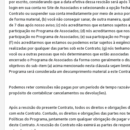
por escrito, considerando que a data efetiva dessa rescisão será após 
login em sua conta no Site de Associados e selecionando a opção fech
Contrato ou suspender sua conta imediatamente por meio de aviso por 
de forma material, (b) você não conseguir sanar, de outra maneira, qua
de 7 dias após nosso aviso; (c) nós acreditarmos que estamos sujeitos
participação no Programa de Associados; (d) nós acreditarmos que nos
participação no Programa de Associados; (e) sua participação no Progr
(f) nós acreditarmos que estamos ou podemos estar sujeitos à exigênc
realizadas por qualquer das partes sob este Contrato; (g) nós tenhamo
você ou a outras pessoas que nós determinamos que estão associadas 
encerrado o Programa de Associados da forma como geralmente o dispo
objetivos do sub-item (a) acima mencionado nesta cláusula sejam limit
Programa será considerada um descumprimento material a este Contr
Podemos reter comissões não pagas por um período de tempo razoável 
propósito de contabilizar cancelamentos ou devoluções).
Após a rescisão do presente Contrato, todos os direitos e obrigações d
com este Contrato. Contudo, os direitos e obrigações das partes nos te
Políticas do Programa, juntamente com qualquer obrigação de pagar va
deste Contrato. A rescisão do Contrato não eximirá as partes de respo