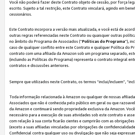
Você não poderá fazer deste Contrato objeto de cessão, por força le
escrito. Sujeito a tal restrição, este Contrato vinculará, agindo em be
cessionários.
Este Contrato incorpora a versão mais atualizada, e você está de acordo
outras regras referenciadas neste Contrato ou quaisquer outras políti
no âmbito do Programa de Associados (“
Políticas do Programa
”), i
caso de qualquer conflito entre este Contrato e qualquer Política do P
contrato com uma afiliada da Amazon sob um programa separado, este 
(incluindo as Políticas do Programa) representa o contrato integral en
contratos e discussões anteriores.
Sempre que utilizados neste Contrato, os termos “inclui/incluem”, “incl
Toda informação relacionada à Amazon ou qualquer de nossas afiliad
Associados que não é conhecida pelo público em geral ou que razoave
da Amazon e continuará sendo propriedade exclusiva da Amazon. Você
necessário para a execução de suas atividades sob este contrato e as
com relação à sua conta ficarão cientes e cumprirão com as obrigações
(exceto a suas afiliadas vinculadas por obrigações de confidencialida
Confidencial contra qualquer uso ou divulgação que não seja expressa