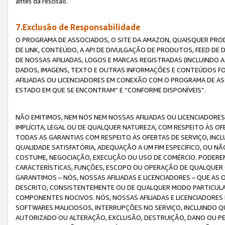
antes da rescisão.
7.Exclusão de Responsabilidade
O PROGRAMA DE ASSOCIADOS, O SITE DA AMAZON, QUAISQUER PROD
DE LINK, CONTEÚDO, A API DE DIVULGAÇÃO DE PRODUTOS, FEED D
DE NOSSAS AFILIADAS, LOGOS E MARCAS REGISTRADAS (INCLUINDO 
DADOS, IMAGENS, TEXTO E OUTRAS INFORMAÇÕES E CONTEÚDOS F
AFILIADAS OU LICENCIADORES EM CONEXÃO COM O PROGRAMA DE AS
ESTADO EM QUE SE ENCONTRAM” E “CONFORME DISPONÍVEIS”.
NÃO EMITIMOS, NEM NÓS NEM NOSSAS AFILIADAS OU LICENCIADORE
IMPLÍCITA, LEGAL OU DE QUALQUER NATUREZA, COM RESPEITO ÀS OF
TODAS AS GARANTIAS COM RESPEITO ÀS OFERTAS DE SERVIÇO, INCL
QUALIDADE SATISFATÓRIA, ADEQUAÇÃO A UM FIM ESPECÍFICO, OU N
COSTUME, NEGOCIAÇÃO, EXECUÇÃO OU USO DE COMÉRCIO. PODEREM
CARACTERÍSTICAS, FUNÇÕES, ESCOPO OU OPERAÇÃO DE QUALQUER 
GARANTIMOS – NÓS, NOSSAS AFILIADAS E LICENCIADORES – QUE A
DESCRITO, CONSISTENTEMENTE OU DE QUALQUER MODO PARTICULAR, 
COMPONENTES NOCIVOS. NÓS, NOSSAS AFILIADAS E LICENCIADORES 
SOFTWARES MALICIOSOS, INTERRUPÇÕES NO SERVIÇO, INCLUINDO Q
AUTORIZADO OU ALTERAÇÃO, EXCLUSÃO, DESTRUIÇÃO, DANO OU PE