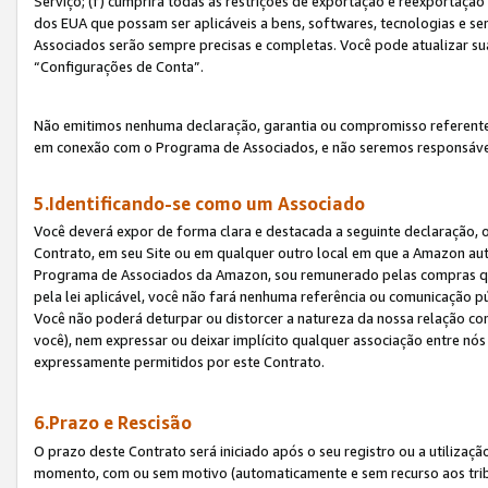
Serviço; (f) cumprirá todas as restrições de exportação e reexportaçã
dos EUA que possam ser aplicáveis a bens, softwares, tecnologias e s
Associados serão sempre precisas e completas. Você pode atualizar su
“Configurações de Conta”.
Não emitimos nenhuma declaração, garantia ou compromisso referente
em conexão com o Programa de Associados, e não seremos responsávei
5.Identificando-se como um Associado
Você deverá expor de forma clara e destacada a seguinte declaração, 
Contrato, em seu Site ou em qualquer outro local em que a Amazon aut
Programa de Associados da Amazon, sou remunerado pelas compras qual
pela lei aplicável, você não fará nenhuma referência ou comunicação p
Você não poderá deturpar ou distorcer a natureza da nossa relação com
você), nem expressar ou deixar implícito qualquer associação entre nó
expressamente permitidos por este Contrato.
6.Prazo e Rescisão
O prazo deste Contrato será iniciado após o seu registro ou a utilizaç
momento, com ou sem motivo (automaticamente e sem recurso aos tribuna