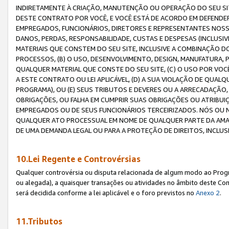
INDIRETAMENTE À CRIAÇÃO, MANUTENÇÃO OU OPERAÇÃO DO SEU SIT
DESTE CONTRATO POR VOCÊ, E VOCÊ ESTÁ DE ACORDO EM DEFENDER, 
EMPREGADOS, FUNCIONÁRIOS, DIRETORES E REPRESENTANTES NOSS
DANOS, PERDAS, RESPONSABILIDADE, CUSTAS E DESPESAS (INCLUSI
MATERIAIS QUE CONSTEM DO SEU SITE, INCLUSIVE A COMBINAÇÃO 
PROCESSOS, (B) O USO, DESENVOLVIMENTO, DESIGN, MANUFATURA,
QUALQUER MATERIAL QUE CONSTE DO SEU SITE, (C) O USO POR VOC
A ESTE CONTRATO OU LEI APLICÁVEL, (D) A SUA VIOLAÇÃO DE QU
PROGRAMA), OU (E) SEUS TRIBUTOS E DEVERES OU A ARRECADAÇÃO
OBRIGAÇÕES, OU FALHA EM CUMPRIR SUAS OBRIGAÇÕES OU ATRIBUIÇÕ
EMPREGADOS OU DE SEUS FUNCIONÁRIOS TERCEIRIZADOS. NÓS OU
QUALQUER ATO PROCESSUAL EM NOME DE QUALQUER PARTE DA AMAZO
DE UMA DEMANDA LEGAL OU PARA A PROTEÇÃO DE DIREITOS, INCLU
10.Lei Regente e Controvérsias
Qualquer controvérsia ou disputa relacionada de algum modo ao Progra
ou alegada), a quaisquer transações ou atividades no âmbito deste Con
será decidida conforme a lei aplicável e o foro previstos no
Anexo 2
.
11.Tributos