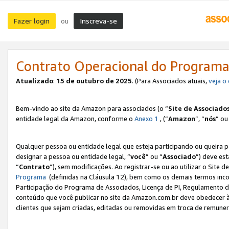
Fazer login
Inscreva-se
ou
Contrato Operacional do Programa
Atualizado
:
15 de outubro de 2025
. (Para Associados atuais,
veja o
Bem-vindo ao site da Amazon para associados (o “
Site de Associado
entidade legal da Amazon, conforme o
Anexo 1
, (“
Amazon
”, “
nós
” ou
Qualquer pessoa ou entidade legal que esteja participando ou queira 
designar a pessoa ou entidade legal, “
você
” ou “
Associado
”) deve es
“
Contrato
”), sem modificações. Ao registrar-se ou ao utilizar o Site
Programa
(definidas na Cláusula 12), bem como os demais termos inco
Participação do Programa de Associados, Licença de PI, Regulamento d
conteúdo que você publicar no site da Amazon.com.br deve obedecer à
clientes que sejam criadas, editadas ou removidas em troca de remuneraç