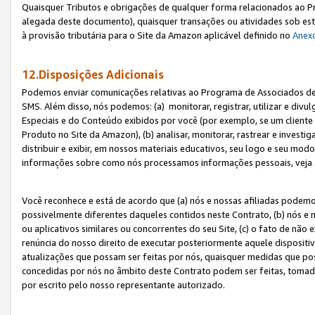
Quaisquer Tributos e obrigações de qualquer forma relacionados ao Pr
alegada deste documento), quaisquer transações ou atividades sob este
à provisão tributária para o Site da Amazon aplicável definido no
Anex
12.Disposições Adicionais
Podemos enviar comunicações relativas ao Programa de Associados de t
SMS. Além disso, nós podemos: (a) monitorar, registrar, utilizar e divu
Especiais e do Conteúdo exibidos por você (por exemplo, se um cliente
Produto no Site da Amazon), (b) analisar, monitorar, rastrear e investiga
distribuir e exibir, em nossos materiais educativos, seu logo e seu m
informações sobre como nós processamos informações pessoais, veja 
Você reconhece e está de acordo que (a) nós e nossas afiliadas podem
possivelmente diferentes daqueles contidos neste Contrato, (b) nós e 
ou aplicativos similares ou concorrentes do seu Site, (c) o fato de não
renúncia do nosso direito de executar posteriormente aquele dispositi
atualizações que possam ser feitas por nós, quaisquer medidas que p
concedidas por nós no âmbito deste Contrato podem ser feitas, tomada
por escrito pelo nosso representante autorizado.