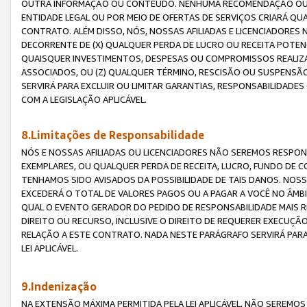
OUTRA INFORMAÇÃO OU CONTEÚDO. NENHUMA RECOMENDAÇÃO OU 
ENTIDADE LEGAL OU POR MEIO DE OFERTAS DE SERVIÇOS CRIARÁ Q
CONTRATO. ALÉM DISSO, NÓS, NOSSAS AFILIADAS E LICENCIADOR
DECORRENTE DE (X) QUALQUER PERDA DE LUCRO OU RECEITA POTENC
QUAISQUER INVESTIMENTOS, DESPESAS OU COMPROMISSOS REALIZ
ASSOCIADOS, OU (Z) QUALQUER TÉRMINO, RESCISÃO OU SUSPENSÃ
SERVIRÁ PARA EXCLUIR OU LIMITAR GARANTIAS, RESPONSABILIDADE
COM A LEGISLAÇÃO APLICÁVEL.
8.Limitações de Responsabilidade
NÓS E NOSSAS AFILIADAS OU LICENCIADORES NÃO SEREMOS RESPONS
EXEMPLARES, OU QUALQUER PERDA DE RECEITA, LUCRO, FUNDO DE 
TENHAMOS SIDO AVISADOS DA POSSIBILIDADE DE TAIS DANOS. NOS
EXCEDERÁ O TOTAL DE VALORES PAGOS OU A PAGAR A VOCÊ NO ÂM
QUAL O EVENTO GERADOR DO PEDIDO DE RESPONSABILIDADE MAIS 
DIREITO OU RECURSO, INCLUSIVE O DIREITO DE REQUERER EXECUÇÃ
RELAÇÃO A ESTE CONTRATO. NADA NESTE PARÁGRAFO SERVIRÁ PARA
LEI APLICÁVEL.
9.Indenização
NA EXTENSÃO MÁXIMA PERMITIDA PELA LEI APLICÁVEL, NÃO SEREM