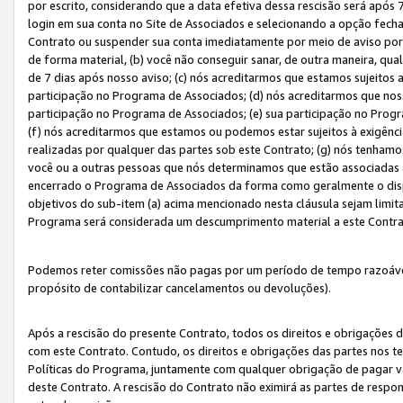
por escrito, considerando que a data efetiva dessa rescisão será após 
login em sua conta no Site de Associados e selecionando a opção fech
Contrato ou suspender sua conta imediatamente por meio de aviso por 
de forma material, (b) você não conseguir sanar, de outra maneira, qua
de 7 dias após nosso aviso; (c) nós acreditarmos que estamos sujeitos
participação no Programa de Associados; (d) nós acreditarmos que nos
participação no Programa de Associados; (e) sua participação no Progr
(f) nós acreditarmos que estamos ou podemos estar sujeitos à exigênc
realizadas por qualquer das partes sob este Contrato; (g) nós tenhamo
você ou a outras pessoas que nós determinamos que estão associadas 
encerrado o Programa de Associados da forma como geralmente o dispo
objetivos do sub-item (a) acima mencionado nesta cláusula sejam limit
Programa será considerada um descumprimento material a este Contr
Podemos reter comissões não pagas por um período de tempo razoável 
propósito de contabilizar cancelamentos ou devoluções).
Após a rescisão do presente Contrato, todos os direitos e obrigações d
com este Contrato. Contudo, os direitos e obrigações das partes nos te
Políticas do Programa, juntamente com qualquer obrigação de pagar va
deste Contrato. A rescisão do Contrato não eximirá as partes de respo