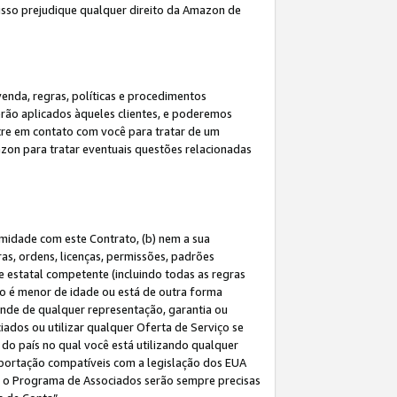
 isso prejudique qualquer direito da Amazon de
enda, regras, políticas e procedimentos
erão aplicados àqueles clientes, e poderemos
tre em contato com você para tratar de um
azon para tratar eventuais questões relacionadas
rmidade com este Contrato, (b) nem a sua
as, ordens, licenças, permissões, padrões
de estatal competente (incluindo todas as regras
ão é menor de idade ou está de outra forma
ende de qualquer representação, garantia ou
ados ou utilizar qualquer Oferta de Serviço se
do país no qual você está utilizando qualquer
exportação compatíveis com a legislação dos EUA
om o Programa de Associados serão sempre precisas