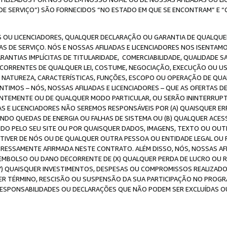
DE SERVIÇO”) SÃO FORNECIDOS “NO ESTADO EM QUE SE ENCONTRAM” E “
 OU LICENCIADORES, QUALQUER DECLARAÇÃO OU GARANTIA DE QUALQUER T
S DE SERVIÇO. NÓS E NOSSAS AFILIADAS E LICENCIADORES NOS ISENTAM
ANTIAS IMPLÍCITAS DE TITULARIDADE, COMERCIABILIDADE, QUALIDADE SA
ECORRENTES DE QUALQUER LEI, COSTUME, NEGOCIAÇÃO, EXECUÇÃO OU 
A NATUREZA, CARACTERÍSTICAS, FUNÇÕES, ESCOPO OU OPERAÇÃO DE QUA
IMOS – NÓS, NOSSAS AFILIADAS E LICENCIADORES – QUE AS OFERTAS D
EMENTE OU DE QUALQUER MODO PARTICULAR, OU SERÃO ININTERRUPTAS, 
S E LICENCIADORES NÃO SEREMOS RESPONSÁVEIS POR (A) QUAISQUER ERR
UINDO QUEDAS DE ENERGIA OU FALHAS DE SISTEMA OU (B) QUALQUER AC
IDO PELO SEU SITE OU POR QUAISQUER DADOS, IMAGENS, TEXTO OU O
VER DE NÓS OU DE QUALQUER OUTRA PESSOA OU ENTIDADE LEGAL OU PO
ESSAMENTE AFIRMADA NESTE CONTRATO. ALÉM DISSO, NÓS, NOSSAS AFI
MBOLSO OU DANO DECORRENTE DE (X) QUALQUER PERDA DE LUCRO OU RE
(Y) QUAISQUER INVESTIMENTOS, DESPESAS OU COMPROMISSOS REALIZAD
ER TÉRMINO, RESCISÃO OU SUSPENSÃO DA SUA PARTICIPAÇÃO NO PROGR
, RESPONSABILIDADES OU DECLARAÇÕES QUE NÃO PODEM SER EXCLUÍDAS O