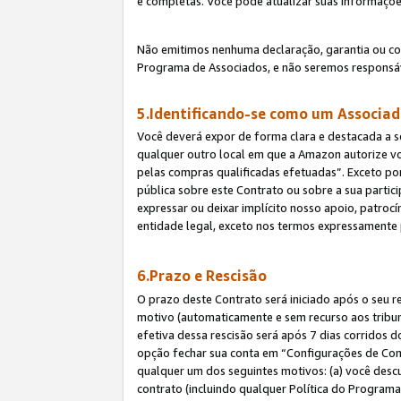
e completas. Você pode atualizar suas informaçõe
Não emitimos nenhuma declaração, garantia ou c
Programa de Associados, e não seremos responsáv
5.Identificando-se como um Associa
Você deverá expor de forma clara e destacada a s
qualquer outro local em que a Amazon autorize v
pelas compras qualificadas efetuadas”. Exceto por
pública sobre este Contrato ou sobre a sua parti
expressar ou deixar implícito nosso apoio, patroc
entidade legal, exceto nos termos expressamente 
6.Prazo e Rescisão
O prazo deste Contrato será iniciado após o seu r
motivo (automaticamente e sem recurso aos tribunai
efetiva dessa rescisão será após 7 dias corridos 
opção fechar sua conta em “Configurações de Cont
qualquer um dos seguintes motivos: (a) você descu
contrato (incluindo qualquer Política do Programa