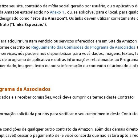
e seu site, conteúdo de mídia social gerado por usuário, ou o aplicativo d
e da Amazon estabelecido no
Anexo 1
, ou, se aplicável para o local, para qua
designado como “
Site da Amazon
”). Os links devem utilizar corretamente 
rato (“
Links Especiais
”).
para adquirir um item vendido ou serviços oferecidos em um Site da Amazon 
forme descrito no
Regulamento das Comissões do Programa de Associados
(
 serviços, nós poderemos disponibilizar para você dados, imagens, textos, fo
ces de programa de aplicativo e outras informações relacionadas ao Programa
uer dado, imagem, texto ou outra informação ou conteúdo relacionado a ofe
ograma de Associados
ciados e a receber comissões, você deve cumprir os termos deste Contrato.
rmação solicitada por nós para verificar o seu cumprimento deste Contrato
 e condições de qualquer outro contrato da Amazon, além dos demais direito
 aplicável) cessar o pagamento de (e você concorda que não estará apto a r