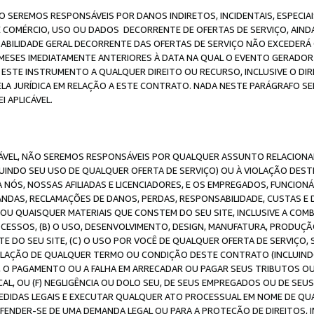
O SEREMOS RESPONSÁVEIS POR DANOS INDIRETOS, INCIDENTAIS, ESPECIA
E COMÉRCIO, USO OU DADOS DECORRENTE DE OFERTAS DE SERVIÇO, AIN
SABILIDADE GERAL DECORRENTE DAS OFERTAS DE SERVIÇO NÃO EXCEDERÁ 
ESES IMEDIATAMENTE ANTERIORES À DATA NA QUAL O EVENTO GERADOR 
 ESTE INSTRUMENTO A QUALQUER DIREITO OU RECURSO, INCLUSIVE O DIR
 JURÍDICA EM RELAÇÃO A ESTE CONTRATO. NADA NESTE PARÁGRAFO SER
 APLICÁVEL.
ICÁVEL, NÃO SEREMOS RESPONSÁVEIS POR QUALQUER ASSUNTO RELACIONA
INDO SEU USO DE QUALQUER OFERTA DE SERVIÇO) OU À VIOLAÇÃO DEST
 NÓS, NOSSAS AFILIADAS E LICENCIADORES, E OS EMPREGADOS, FUNCION
ANDAS, RECLAMAÇÕES DE DANOS, PERDAS, RESPONSABILIDADE, CUSTAS E 
E OU QUAISQUER MATERIAIS QUE CONSTEM DO SEU SITE, INCLUSIVE A COM
ESSOS, (B) O USO, DESENVOLVIMENTO, DESIGN, MANUFATURA, PRODUÇÃ
E DO SEU SITE, (C) O USO POR VOCÊ DE QUALQUER OFERTA DE SERVIÇO, 
 VIOLAÇÃO DE QUALQUER TERMO OU CONDIÇÃO DESTE CONTRATO (INCLUIND
 O PAGAMENTO OU A FALHA EM ARRECADAR OU PAGAR SEUS TRIBUTOS OU
AL, OU (F) NEGLIGÊNCIA OU DOLO SEU, DE SEUS EMPREGADOS OU DE SEU
IDAS LEGAIS E EXECUTAR QUALQUER ATO PROCESSUAL EM NOME DE QUA
DEFENDER-SE DE UMA DEMANDA LEGAL OU PARA A PROTEÇÃO DE DIREITOS,