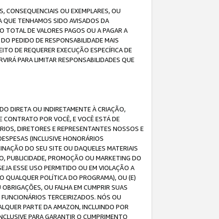
IS, CONSEQUENCIAIS OU EXEMPLARES, OU
DA QUE TENHAMOS SIDO AVISADOS DA
O TOTAL DE VALORES PAGOS OU A PAGAR A
DO PEDIDO DE RESPONSABILIDADE MAIS
EITO DE REQUERER EXECUÇÃO ESPECÍFICA DE
VIRÁ PARA LIMITAR RESPONSABILIDADES QUE
DO DIRETA OU INDIRETAMENTE À CRIAÇÃO,
E CONTRATO POR VOCÊ, E VOCÊ ESTÁ DE
ÁRIOS, DIRETORES E REPRESENTANTES NOSSOS E
DESPESAS (INCLUSIVE HONORÁRIOS
BINAÇÃO DO SEU SITE OU DAQUELES MATERIAIS
O, PUBLICIDADE, PROMOÇÃO OU MARKETING DO
SEJA ESSE USO PERMITIDO OU EM VIOLAÇÃO A
O QUALQUER POLÍTICA DO PROGRAMA), OU (E)
 OBRIGAÇÕES, OU FALHA EM CUMPRIR SUAS
S FUNCIONÁRIOS TERCEIRIZADOS. NÓS OU
LQUER PARTE DA AMAZON, INCLUINDO POR
 INCLUSIVE PARA GARANTIR O CUMPRIMENTO