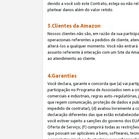
devido a você sob este Contrato, esteja ou não r
pleitear danos além do valor retido.
3.Clientes da Amazon
Nossos clientes não são, em razão da sua particip
operacionais referentes a pedidos de cliente, ate
alterá-los a qualquer momento. Você não entrará 
assunto referente à interação com um Site da Amaz
ao atendimento ao cliente.
4.Garantias
Você declara, garante e concorda que (a) vai part
participação no Programa de Associados nem a cria
comerciais e industriais, regras auto-regulatórias
que regem comunicação, proteção de dados e public
impedido de contratar), (d) avaliou livremente a
declaração diferentes das que estão estabelecidas
você estiver sujeito a sanções do governo dos EU
Oferta de Serviço; (f) cumprirá todas as restriçõ
que possam ser aplicáveis a bens, softwares, tec