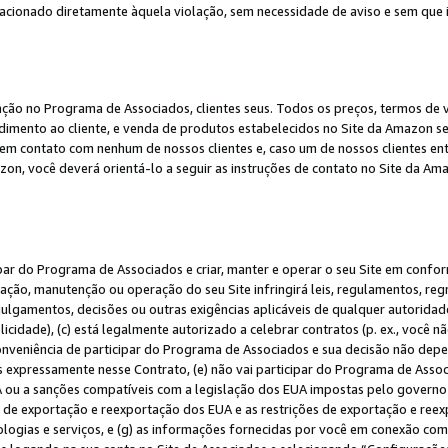
elacionado diretamente àquela violação, sem necessidade de aviso e sem que
ação no Programa de Associados, clientes seus. Todos os preços, termos de v
ndimento ao cliente, e venda de produtos estabelecidos no Site da Amazon s
em contato com nenhum de nossos clientes e, caso um de nossos clientes en
on, você deverá orientá-lo a seguir as instruções de contato no Site da Am
ipar do Programa de Associados e criar, manter e operar o seu Site em confo
ção, manutenção ou operação do seu Site infringirá leis, regulamentos, regr
, julgamentos, decisões ou outras exigências aplicáveis de qualquer autorida
idade), (c) está legalmente autorizado a celebrar contratos (p. ex., você n
 conveniência de participar do Programa de Associados e sua decisão não dep
 expressamente nesse Contrato, (e) não vai participar do Programa de Associ
A ou a sanções compatíveis com a legislação dos EUA impostas pelo governo 
es de exportação e reexportação dos EUA e as restrições de exportação e re
nologias e serviços, e (g) as informações fornecidas por você em conexão c