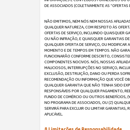
DE ASSOCIADOS (COLETIVAMENTE AS “OFERTAS 
NÃO EMITIMOS, NEM NÓS NEM NOSSAS AFILIADAS
QUALQUER NATUREZA, COM RESPEITO ÀS OFERTA
OFERTAS DE SERVIÇO, INCLUINDO QUAISQUER GAR
OU NÃO INFRAÇÃO, E QUAISQUER GARANTIAS D
QUALQUER OFERTA DE SERVIÇO, OU MODIFICAR 
MOMENTO E DE TEMPOS EM TEMPOS. NÃO GARANT
FUNCIONARÃO CONFORME DESCRITO, CONSISTENT
COMPONENTES NOCIVOS. NÓS, NOSSAS AFILIADA
MALICIOSOS, INTERRUPÇÕES NO SERVIÇO, INCL
EXCLUSÃO, DESTRUIÇÃO, DANO OU PERDA SOFR
RECOMENDAÇÃO OU INFORMAÇÃO QUE VOCÊ OBTI
QUALQUER GARANTIA QUE NÃO TENHA SIDO EXPR
RESPONSÁVEIS POR QUALQUER PAGAMENTO, REE
FUNDO DE COMÉRCIO OU OUTROS BENEFÍCIOS, 
NO PROGRAMA DE ASSOCIADOS, OU (Z) QUALQU
SERVIRÁ PARA EXCLUIR OU LIMITAR GARANTIAS
APLICÁVEL.
8.Limitações de Responsabilidade