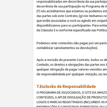
responsabilizados em decorrência da sua particip
decorrência de sua participação no Programa de As
(f) nós acreditarmos que estamos ou podemos esta
das partes sob este Contrato; (g) nós tenhamos r
que estão associadas a você ou agindo em conjun
disponibilizamos para os participantes. Para evit
da Cláusula 5 e conforme especificado nas Políti
Podemos reter comissões não pagas por um períod
contabilizar cancelamentos ou devoluções).
Após a rescisão do presente Contrato, todos os di
Contudo, os direitos e obrigações das partes nos 
qualquer obrigação de pagar valores vencidos ain
de responsabilidade por qualquer violação, ou re
7.Exclusão de Responsabilidade
O PROGRAMA DE ASSOCIADOS, O SITE DA AMAZO
CONTEÚDO, A API DE DIVULGAÇÃO DE PRODUTOS
LOGOS E MARCAS REGISTRADAS (INCLUINDO AS 
INFORMAÇÕES E CONTEÚDOS FORNECIDOS OU UT