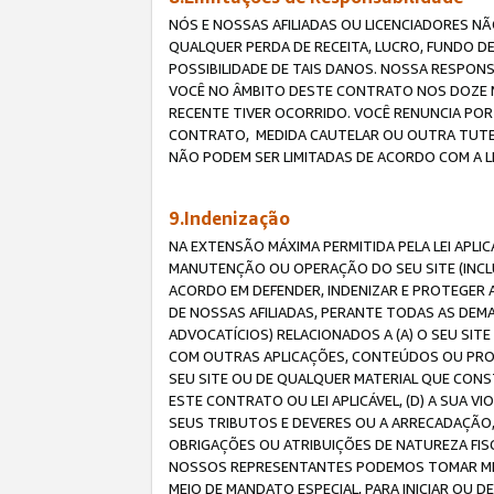
NÓS E NOSSAS AFILIADAS OU LICENCIADORES NÃ
QUALQUER PERDA DE RECEITA, LUCRO, FUNDO D
POSSIBILIDADE DE TAIS DANOS. NOSSA RESPON
VOCÊ NO ÂMBITO DESTE CONTRATO NOS DOZE M
RECENTE TIVER OCORRIDO. VOCÊ RENUNCIA POR
CONTRATO, MEDIDA CAUTELAR OU OUTRA TUTELA
NÃO PODEM SER LIMITADAS DE ACORDO COM A LEI
9.Indenização
NA EXTENSÃO MÁXIMA PERMITIDA PELA LEI APL
MANUTENÇÃO OU OPERAÇÃO DO SEU SITE (INCLU
ACORDO EM DEFENDER, INDENIZAR E PROTEGER A
DE NOSSAS AFILIADAS, PERANTE TODAS AS DEM
ADVOCATÍCIOS) RELACIONADOS A (A) O SEU SIT
COM OUTRAS APLICAÇÕES, CONTEÚDOS OU PROC
SEU SITE OU DE QUALQUER MATERIAL QUE CONST
ESTE CONTRATO OU LEI APLICÁVEL, (D) A SUA
SEUS TRIBUTOS E DEVERES OU A ARRECADAÇÃO,
OBRIGAÇÕES OU ATRIBUIÇÕES DE NATUREZA FISC
NOSSOS REPRESENTANTES PODEMOS TOMAR MED
MEIO DE MANDATO ESPECIAL, PARA INICIAR OU 