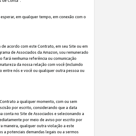
s de Conta”.
 esperar, em qualquer tempo, em conexão com o
a de acordo com este Contrato, em seu Site ou em
rograma de Associados da Amazon, sou remunerado
 não fará nenhuma referência ou comunicação
 natureza da nossa relação com você (incluindo
ão entre nós e você ou qualquer outra pessoa ou
ste Contrato a qualquer momento, com ou sem
escisão por escrito, considerando que a data
ua conta no Site de Associados e selecionando a
ediatamente por meio de aviso por escrito por
ra maneira, qualquer outra violação a este
tos a potenciais demandas legais ou a sermos