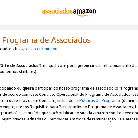
 Programa de Associados
ociados atuais,
veja o que mudou
)
“
Site de Associados
”), no qual você pode gerenciar seu relacionamento de 
 ou termos similares).
ticipando ou queira participar do nosso programa de associado (o “Programa
ar de acordo com este Contrato Operacional do Programa de Associados (est
a com os termos deste Contrato, incluindo as
Políticas do Programa
(definida
 exemplo, nossos Requisitos para Participação do Programa de Associados, 
egistradas). O conteúdo que você publicar no site da Amazon.com.br deve o
e sejam criadas, editadas ou removidas em troca de remuneração. Leia atentam