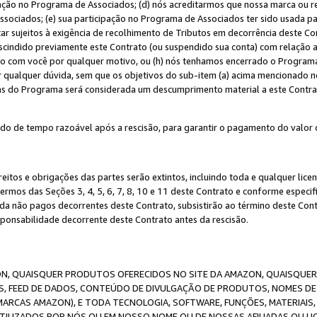
ação no Programa de Associados; (d) nós acreditarmos que nossa marca ou r
sociados; (e) sua participação no Programa de Associados ter sido usada par
r sujeitos à exigência de recolhimento de Tributos em decorrência deste Co
escindido previamente este Contrato (ou suspendido sua conta) com relação
to com você por qualquer motivo, ou (h) nós tenhamos encerrado o Progra
ar qualquer dúvida, sem que os objetivos do sub-item (a) acima mencionado n
cas do Programa será considerada um descumprimento material a este Contr
o de tempo razoável após a rescisão, para garantir o pagamento do valor 
reitos e obrigações das partes serão extintos, incluindo toda e qualquer li
termos das Seções 3, 4, 5, 6, 7, 8, 10 e 11 deste Contrato e conforme espec
da não pagos decorrentes deste Contrato, subsistirão ao término deste Contr
sponsabilidade decorrente deste Contrato antes da rescisão.
N, QUAISQUER PRODUTOS OFERECIDOS NO SITE DA AMAZON, QUAISQUER LI
, FEED DE DADOS, CONTEÚDO DE DIVULGAÇÃO DE PRODUTOS, NOMES DE 
MARCAS AMAZON), E TODA TECNOLOGIA, SOFTWARE, FUNÇÕES, MATERIAIS,
ILIZADOS POR NÓS OU EM NOSSO NOME OU DE NOSSAS AFILIADAS OU L