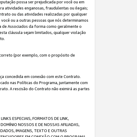
eputação possa ser prejudicada por você ou em
a atividades enganosas, fraudulentas ou ilegais;
ntrato ou das atividades realizadas por qualquer
 a você ou a outras pessoas que nós determinamos
ma de Associados da forma como geralmente o
esta cláusula sejam limitados, qualquer violação
ato.
correto (por exemplo, com o propósito de
cença concedida em conexão com este Contrato.
ificado nas Políticas do Programa, juntamente com
ato. A rescisão do Contrato não eximirá as partes
NKS ESPECIAIS, FORMATOS DE LINK,
DOMÍNIO NOSSOS E DE NOSSAS AFILIADAS,
 DADOS, IMAGENS, TEXTO E OUTRAS
ICENCIADORES EM CONEXÃO COM O PROGRAMA