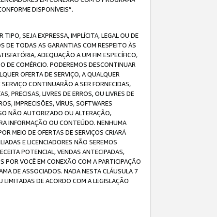
CONFORME DISPONÍVEIS”.
IPO, SEJA EXPRESSA, IMPLÍCITA, LEGAL OU DE
OS DE TODAS AS GARANTIAS COM RESPEITO ÀS
TISFATÓRIA, ADEQUAÇÃO A UM FIM ESPECÍFICO,
USO DE COMÉRCIO. PODEREMOS DESCONTINUAR
LQUER OFERTA DE SERVIÇO, A QUALQUER
E SERVIÇO CONTINUARÃO A SER FORNECIDAS,
PRECISAS, LIVRES DE ERROS, OU LIVRES DE
OS, IMPRECISÕES, VÍRUS, SOFTWARES
ESSO NÃO AUTORIZADO OU ALTERAÇÃO,
UTRA INFORMAÇÃO OU CONTEÚDO. NENHUMA
R MEIO DE OFERTAS DE SERVIÇOS CRIARÁ
LIADAS E LICENCIADORES NÃO SEREMOS
CEITA POTENCIAL, VENDAS ANTECIPADAS,
OS POR VOCÊ EM CONEXÃO COM A PARTICIPAÇÃO
AMA DE ASSOCIADOS. NADA NESTA CLÁUSULA 7
U LIMITADAS DE ACORDO COM A LEGISLAÇÃO