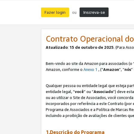
Fazer login
Inscreva-se
ou
Contrato Operacional do
Atualizado
:
15 de outubro de 2025
. (Para Ass
Bem-vindo ao site da Amazon para associados (o 
Amazon, conforme o
Anexo 1
, (“
Amazon
”, “
nós
”
Qualquer pessoa ou entidade legal que esteja par
entidade legal, “
você
” ou “
Associado
”) deve est
ou ao utilizar o Site de Associados, você concord
incorporados por referência a este Contrato (por
Programa de Associados e a Política de Marcas R
incluindo a proibição de avaliações de clientes qu
1.Descrição do Programa