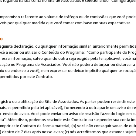
s logando na sua conta no Site de Associados e selecionando “Configuraçõe
ompromisso referente ao volume de tráfego ou de comissões que você pode
eis por qualquer medida que você tomar com base em suas expectativas.
do
eguinte declaração, ou qualquer informação similar anteriormente permitid
ocê a exibir ou utilizar o Conteúdo do Programa: “Como participante do P
 essa informação, salvo quando outra seja exigida pela lei aplicável, você
cipação no Programa de Associados. Você não poderá deturpar ou distorcer a
ínio ou endosso a você), nem expressar ou deixar implícito qualquer associaç
permitidos por este Contrato.
egistro ou a utilização do Site de Associados. As partes podem rescindir e
s, se permitido pela lei aplicável), fornecendo à outra parte um aviso de r
do envio do aviso. Você pode enviar um aviso de rescisão fazendo login em s
a”. Além disso, podemos rescindir este Contrato ou suspender sua conta im
mprir este Contrato de forma material, (b) você não conseguir sanar, de out
) dentro de 7 dias após nosso aviso; (c) nós acreditarmos que estamos sujei