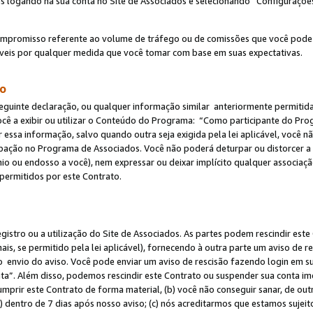
s logando na sua conta no Site de Associados e selecionando “Configuraçõe
ompromisso referente ao volume de tráfego ou de comissões que você pode
eis por qualquer medida que você tomar com base em suas expectativas.
do
eguinte declaração, ou qualquer informação similar anteriormente permitid
ocê a exibir ou utilizar o Conteúdo do Programa: “Como participante do P
 essa informação, salvo quando outra seja exigida pela lei aplicável, você
cipação no Programa de Associados. Você não poderá deturpar ou distorcer a
ínio ou endosso a você), nem expressar ou deixar implícito qualquer associaç
permitidos por este Contrato.
egistro ou a utilização do Site de Associados. As partes podem rescindir e
s, se permitido pela lei aplicável), fornecendo à outra parte um aviso de r
do envio do aviso. Você pode enviar um aviso de rescisão fazendo login em s
a”. Além disso, podemos rescindir este Contrato ou suspender sua conta im
mprir este Contrato de forma material, (b) você não conseguir sanar, de out
) dentro de 7 dias após nosso aviso; (c) nós acreditarmos que estamos sujei