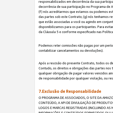
responsabilizados em decorrência da sua particip
decorrência de sua participação no Programa de As
(f) nós acreditarmos que estamos ou podemos esta
das partes sob este Contrato; (g) nós tenhamos r
que estão associadas a você ou agindo em conjun
disponibilizamos para os participantes. Para evit
da Cláusula 5 e conforme especificado nas Políti
Podemos reter comissões não pagas por um períod
contabilizar cancelamentos ou devoluções).
Após a rescisão do presente Contrato, todos os di
Contudo, os direitos e obrigações das partes nos 
qualquer obrigação de pagar valores vencidos ain
de responsabilidade por qualquer violação, ou re
7.Exclusão de Responsabilidade
O PROGRAMA DE ASSOCIADOS, O SITE DA AMAZO
CONTEÚDO, A API DE DIVULGAÇÃO DE PRODUTOS
LOGOS E MARCAS REGISTRADAS (INCLUINDO AS 
INFORMAÇÕES E CONTEÚDOS FORNECIDOS OU UT