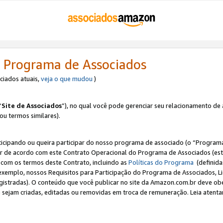
 Programa de Associados
ociados atuais,
veja o que mudou
)
“
Site de Associados
”), no qual você pode gerenciar seu relacionamento de 
 ou termos similares).
ticipando ou queira participar do nosso programa de associado (o “Programa
ar de acordo com este Contrato Operacional do Programa de Associados (est
a com os termos deste Contrato, incluindo as
Políticas do Programa
(definida
 exemplo, nossos Requisitos para Participação do Programa de Associados, 
egistradas). O conteúdo que você publicar no site da Amazon.com.br deve o
e sejam criadas, editadas ou removidas em troca de remuneração. Leia atentam