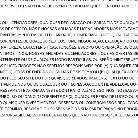
DE SERVIÇO”) SÃO FORNECIDOS “NO ESTADO EM QUE SE ENCONTRAM” E “
 OU LICENCIADORES, QUALQUER DECLARAÇÃO OU GARANTIA DE QUALQUER T
S DE SERVIÇO. NÓS E NOSSAS AFILIADAS E LICENCIADORES NOS ISENTAM
ANTIAS IMPLÍCITAS DE TITULARIDADE, COMERCIABILIDADE, QUALIDADE SA
ECORRENTES DE QUALQUER LEI, COSTUME, NEGOCIAÇÃO, EXECUÇÃO OU 
A NATUREZA, CARACTERÍSTICAS, FUNÇÕES, ESCOPO OU OPERAÇÃO DE QUA
IMOS – NÓS, NOSSAS AFILIADAS E LICENCIADORES – QUE AS OFERTAS D
EMENTE OU DE QUALQUER MODO PARTICULAR, OU SERÃO ININTERRUPTAS, 
S E LICENCIADORES NÃO SEREMOS RESPONSÁVEIS POR (A) QUAISQUER ERR
UINDO QUEDAS DE ENERGIA OU FALHAS DE SISTEMA OU (B) QUALQUER AC
IDO PELO SEU SITE OU POR QUAISQUER DADOS, IMAGENS, TEXTO OU O
VER DE NÓS OU DE QUALQUER OUTRA PESSOA OU ENTIDADE LEGAL OU PO
ESSAMENTE AFIRMADA NESTE CONTRATO. ALÉM DISSO, NÓS, NOSSAS AFI
MBOLSO OU DANO DECORRENTE DE (X) QUALQUER PERDA DE LUCRO OU RE
(Y) QUAISQUER INVESTIMENTOS, DESPESAS OU COMPROMISSOS REALIZAD
ER TÉRMINO, RESCISÃO OU SUSPENSÃO DA SUA PARTICIPAÇÃO NO PROGR
, RESPONSABILIDADES OU DECLARAÇÕES QUE NÃO PODEM SER EXCLUÍDAS O