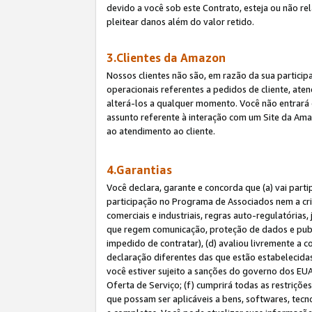
devido a você sob este Contrato, esteja ou não r
pleitear danos além do valor retido.
3.Clientes da Amazon
Nossos clientes não são, em razão da sua particip
operacionais referentes a pedidos de cliente, ate
alterá-los a qualquer momento. Você não entrará 
assunto referente à interação com um Site da Amaz
ao atendimento ao cliente.
4.Garantias
Você declara, garante e concorda que (a) vai part
participação no Programa de Associados nem a cria
comerciais e industriais, regras auto-regulatórias
que regem comunicação, proteção de dados e public
impedido de contratar), (d) avaliou livremente a
declaração diferentes das que estão estabelecidas
você estiver sujeito a sanções do governo dos EU
Oferta de Serviço; (f) cumprirá todas as restriçõ
que possam ser aplicáveis a bens, softwares, tec