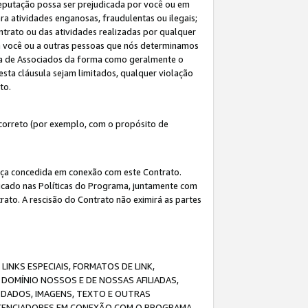
eputação possa ser prejudicada por você ou em
a atividades enganosas, fraudulentas ou ilegais;
ntrato ou das atividades realizadas por qualquer
 a você ou a outras pessoas que nós determinamos
ma de Associados da forma como geralmente o
esta cláusula sejam limitados, qualquer violação
ato.
correto (por exemplo, com o propósito de
cença concedida em conexão com este Contrato.
ificado nas Políticas do Programa, juntamente com
ato. A rescisão do Contrato não eximirá as partes
NKS ESPECIAIS, FORMATOS DE LINK,
DOMÍNIO NOSSOS E DE NOSSAS AFILIADAS,
 DADOS, IMAGENS, TEXTO E OUTRAS
ICENCIADORES EM CONEXÃO COM O PROGRAMA