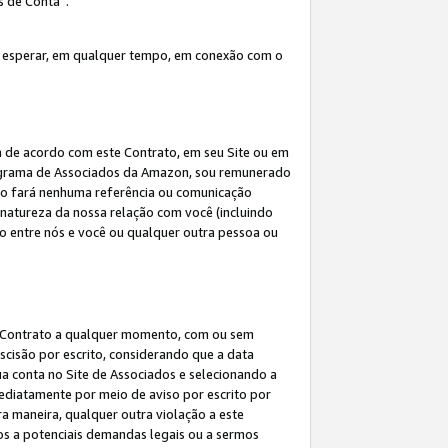
s de Conta”.
 esperar, em qualquer tempo, em conexão com o
a de acordo com este Contrato, em seu Site ou em
rograma de Associados da Amazon, sou remunerado
 não fará nenhuma referência ou comunicação
 natureza da nossa relação com você (incluindo
ão entre nós e você ou qualquer outra pessoa ou
ste Contrato a qualquer momento, com ou sem
escisão por escrito, considerando que a data
ua conta no Site de Associados e selecionando a
ediatamente por meio de aviso por escrito por
ra maneira, qualquer outra violação a este
tos a potenciais demandas legais ou a sermos