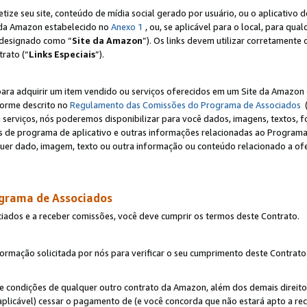
e seu site, conteúdo de mídia social gerado por usuário, ou o aplicativo d
e da Amazon estabelecido no
Anexo 1
, ou, se aplicável para o local, para qua
designado como “
Site da Amazon
”). Os links devem utilizar corretamente 
rato (“
Links Especiais
”).
para adquirir um item vendido ou serviços oferecidos em um Site da Amazon 
forme descrito no
Regulamento das Comissões do Programa de Associados
(
 serviços, nós poderemos disponibilizar para você dados, imagens, textos, fo
ces de programa de aplicativo e outras informações relacionadas ao Programa
uer dado, imagem, texto ou outra informação ou conteúdo relacionado a ofe
ograma de Associados
ciados e a receber comissões, você deve cumprir os termos deste Contrato.
rmação solicitada por nós para verificar o seu cumprimento deste Contrato
 e condições de qualquer outro contrato da Amazon, além dos demais direito
 aplicável) cessar o pagamento de (e você concorda que não estará apto a r