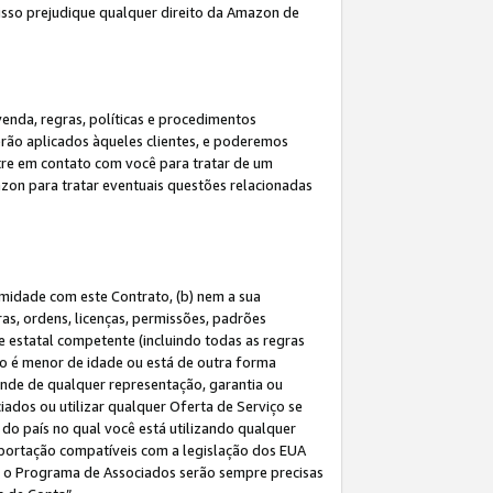
 isso prejudique qualquer direito da Amazon de
enda, regras, políticas e procedimentos
erão aplicados àqueles clientes, e poderemos
tre em contato com você para tratar de um
azon para tratar eventuais questões relacionadas
rmidade com este Contrato, (b) nem a sua
as, ordens, licenças, permissões, padrões
de estatal competente (incluindo todas as regras
ão é menor de idade ou está de outra forma
ende de qualquer representação, garantia ou
ados ou utilizar qualquer Oferta de Serviço se
do país no qual você está utilizando qualquer
exportação compatíveis com a legislação dos EUA
om o Programa de Associados serão sempre precisas