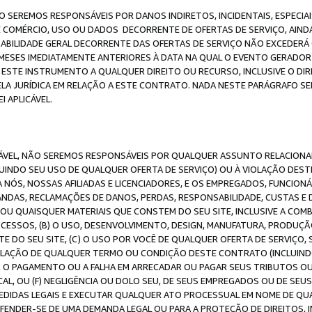
O SEREMOS RESPONSÁVEIS POR DANOS INDIRETOS, INCIDENTAIS, ESPECIA
E COMÉRCIO, USO OU DADOS DECORRENTE DE OFERTAS DE SERVIÇO, AIN
SABILIDADE GERAL DECORRENTE DAS OFERTAS DE SERVIÇO NÃO EXCEDERÁ 
ESES IMEDIATAMENTE ANTERIORES À DATA NA QUAL O EVENTO GERADOR 
 ESTE INSTRUMENTO A QUALQUER DIREITO OU RECURSO, INCLUSIVE O DIR
 JURÍDICA EM RELAÇÃO A ESTE CONTRATO. NADA NESTE PARÁGRAFO SER
 APLICÁVEL.
ICÁVEL, NÃO SEREMOS RESPONSÁVEIS POR QUALQUER ASSUNTO RELACIONA
INDO SEU USO DE QUALQUER OFERTA DE SERVIÇO) OU À VIOLAÇÃO DEST
 NÓS, NOSSAS AFILIADAS E LICENCIADORES, E OS EMPREGADOS, FUNCION
ANDAS, RECLAMAÇÕES DE DANOS, PERDAS, RESPONSABILIDADE, CUSTAS E 
E OU QUAISQUER MATERIAIS QUE CONSTEM DO SEU SITE, INCLUSIVE A COM
ESSOS, (B) O USO, DESENVOLVIMENTO, DESIGN, MANUFATURA, PRODUÇÃ
E DO SEU SITE, (C) O USO POR VOCÊ DE QUALQUER OFERTA DE SERVIÇO, 
 VIOLAÇÃO DE QUALQUER TERMO OU CONDIÇÃO DESTE CONTRATO (INCLUIND
 O PAGAMENTO OU A FALHA EM ARRECADAR OU PAGAR SEUS TRIBUTOS OU
AL, OU (F) NEGLIGÊNCIA OU DOLO SEU, DE SEUS EMPREGADOS OU DE SEU
IDAS LEGAIS E EXECUTAR QUALQUER ATO PROCESSUAL EM NOME DE QUA
DEFENDER-SE DE UMA DEMANDA LEGAL OU PARA A PROTEÇÃO DE DIREITOS,