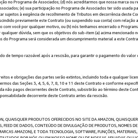
ação no Programa de Associados; (d) nós acreditarmos que nossa marca ou r
sociados; (e) sua participação no Programa de Associados ter sido usada par
r sujeitos à exigência de recolhimento de Tributos em decorrência deste Co
escindido previamente este Contrato (ou suspendido sua conta) com relação
to com você por qualquer motivo, ou (h) nós tenhamos encerrado o Progra
ar qualquer dúvida, sem que os objetivos do sub-item (a) acima mencionado n
cas do Programa será considerada um descumprimento material a este Contr
o de tempo razoável após a rescisão, para garantir o pagamento do valor 
reitos e obrigações das partes serão extintos, incluindo toda e qualquer li
termos das Seções 3, 4, 5, 6, 7, 8, 10 e 11 deste Contrato e conforme espec
da não pagos decorrentes deste Contrato, subsistirão ao término deste Contr
sponsabilidade decorrente deste Contrato antes da rescisão.
N, QUAISQUER PRODUTOS OFERECIDOS NO SITE DA AMAZON, QUAISQUER LI
, FEED DE DADOS, CONTEÚDO DE DIVULGAÇÃO DE PRODUTOS, NOMES DE 
MARCAS AMAZON), E TODA TECNOLOGIA, SOFTWARE, FUNÇÕES, MATERIAIS,
ILIZADOS POR NÓS OU EM NOSSO NOME OU DE NOSSAS AFILIADAS OU L