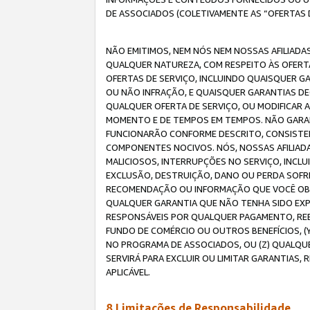
DE ASSOCIADOS (COLETIVAMENTE AS “OFERTAS 
NÃO EMITIMOS, NEM NÓS NEM NOSSAS AFILIADAS
QUALQUER NATUREZA, COM RESPEITO ÀS OFERTA
OFERTAS DE SERVIÇO, INCLUINDO QUAISQUER GAR
OU NÃO INFRAÇÃO, E QUAISQUER GARANTIAS D
QUALQUER OFERTA DE SERVIÇO, OU MODIFICAR 
MOMENTO E DE TEMPOS EM TEMPOS. NÃO GARANT
FUNCIONARÃO CONFORME DESCRITO, CONSISTENT
COMPONENTES NOCIVOS. NÓS, NOSSAS AFILIADA
MALICIOSOS, INTERRUPÇÕES NO SERVIÇO, INCL
EXCLUSÃO, DESTRUIÇÃO, DANO OU PERDA SOFR
RECOMENDAÇÃO OU INFORMAÇÃO QUE VOCÊ OBTI
QUALQUER GARANTIA QUE NÃO TENHA SIDO EXPR
RESPONSÁVEIS POR QUALQUER PAGAMENTO, REE
FUNDO DE COMÉRCIO OU OUTROS BENEFÍCIOS, 
NO PROGRAMA DE ASSOCIADOS, OU (Z) QUALQU
SERVIRÁ PARA EXCLUIR OU LIMITAR GARANTIAS
APLICÁVEL.
8.Limitações de Responsabilidade