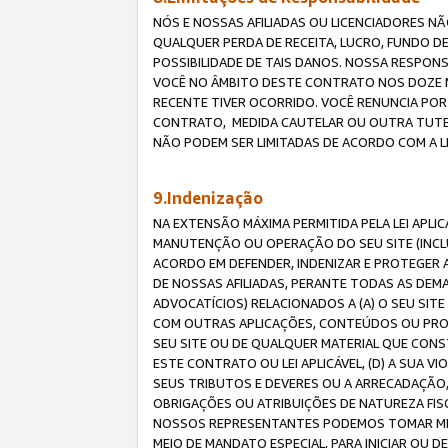
NÓS E NOSSAS AFILIADAS OU LICENCIADORES NÃ
QUALQUER PERDA DE RECEITA, LUCRO, FUNDO D
POSSIBILIDADE DE TAIS DANOS. NOSSA RESPON
VOCÊ NO ÂMBITO DESTE CONTRATO NOS DOZE M
RECENTE TIVER OCORRIDO. VOCÊ RENUNCIA POR
CONTRATO, MEDIDA CAUTELAR OU OUTRA TUTELA
NÃO PODEM SER LIMITADAS DE ACORDO COM A LEI
9.Indenização
NA EXTENSÃO MÁXIMA PERMITIDA PELA LEI APL
MANUTENÇÃO OU OPERAÇÃO DO SEU SITE (INCLU
ACORDO EM DEFENDER, INDENIZAR E PROTEGER A
DE NOSSAS AFILIADAS, PERANTE TODAS AS DEM
ADVOCATÍCIOS) RELACIONADOS A (A) O SEU SIT
COM OUTRAS APLICAÇÕES, CONTEÚDOS OU PROC
SEU SITE OU DE QUALQUER MATERIAL QUE CONST
ESTE CONTRATO OU LEI APLICÁVEL, (D) A SUA
SEUS TRIBUTOS E DEVERES OU A ARRECADAÇÃO,
OBRIGAÇÕES OU ATRIBUIÇÕES DE NATUREZA FISC
NOSSOS REPRESENTANTES PODEMOS TOMAR MED
MEIO DE MANDATO ESPECIAL, PARA INICIAR OU 