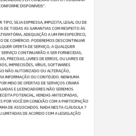
CONFORME DISPONÍVEIS”.
IPO, SEJA EXPRESSA, IMPLÍCITA, LEGAL OU DE
OS DE TODAS AS GARANTIAS COM RESPEITO ÀS
TISFATÓRIA, ADEQUAÇÃO A UM FIM ESPECÍFICO,
USO DE COMÉRCIO. PODEREMOS DESCONTINUAR
LQUER OFERTA DE SERVIÇO, A QUALQUER
E SERVIÇO CONTINUARÃO A SER FORNECIDAS,
PRECISAS, LIVRES DE ERROS, OU LIVRES DE
OS, IMPRECISÕES, VÍRUS, SOFTWARES
ESSO NÃO AUTORIZADO OU ALTERAÇÃO,
UTRA INFORMAÇÃO OU CONTEÚDO. NENHUMA
R MEIO DE OFERTAS DE SERVIÇOS CRIARÁ
LIADAS E LICENCIADORES NÃO SEREMOS
CEITA POTENCIAL, VENDAS ANTECIPADAS,
OS POR VOCÊ EM CONEXÃO COM A PARTICIPAÇÃO
AMA DE ASSOCIADOS. NADA NESTA CLÁUSULA 7
U LIMITADAS DE ACORDO COM A LEGISLAÇÃO