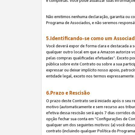
e completas. Você pode atualizar suas informaçõe
Não emitimos nenhuma declaração, garantia ou c
Programa de Associados, e não seremos responsáv
5.Identificando-se como um Associa
Você deverá expor de forma clara e destacada a s
qualquer outro local em que a Amazon autorize v
pelas compras qualificadas efetuadas”. Exceto por
pública sobre este Contrato ou sobre a sua parti
expressar ou deixar implícito nosso apoio, patroc
entidade legal, exceto nos termos expressamente 
6.Prazo e Rescisão
O prazo deste Contrato será iniciado após o seu r
motivo (automaticamente e sem recurso aos tribunai
efetiva dessa rescisão será após 7 dias corridos 
opção fechar sua conta em “Configurações de Cont
qualquer um dos seguintes motivos: (a) você descu
contrato (incluindo qualquer Política do Programa