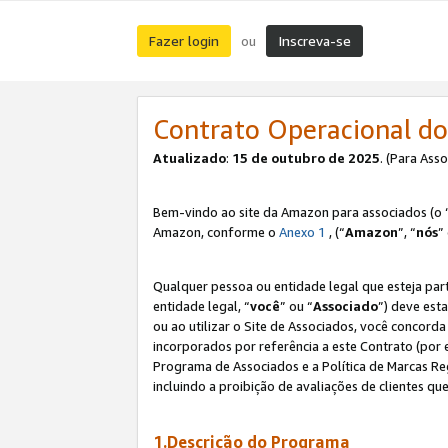
Fazer login
Inscreva-se
ou
Contrato Operacional do
Atualizado
:
15 de outubro de 2025
. (Para Ass
Bem-vindo ao site da Amazon para associados (o 
Amazon, conforme o
Anexo 1
, (“
Amazon
”, “
nós
”
Qualquer pessoa ou entidade legal que esteja par
entidade legal, “
você
” ou “
Associado
”) deve est
ou ao utilizar o Site de Associados, você concord
incorporados por referência a este Contrato (por
Programa de Associados e a Política de Marcas R
incluindo a proibição de avaliações de clientes qu
1.Descrição do Programa