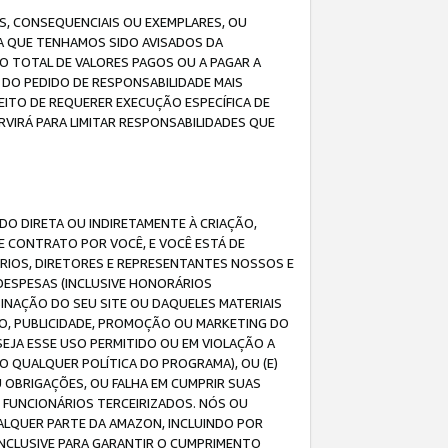
IS, CONSEQUENCIAIS OU EXEMPLARES, OU
DA QUE TENHAMOS SIDO AVISADOS DA
O TOTAL DE VALORES PAGOS OU A PAGAR A
DO PEDIDO DE RESPONSABILIDADE MAIS
EITO DE REQUERER EXECUÇÃO ESPECÍFICA DE
VIRÁ PARA LIMITAR RESPONSABILIDADES QUE
DO DIRETA OU INDIRETAMENTE À CRIAÇÃO,
E CONTRATO POR VOCÊ, E VOCÊ ESTÁ DE
ÁRIOS, DIRETORES E REPRESENTANTES NOSSOS E
DESPESAS (INCLUSIVE HONORÁRIOS
BINAÇÃO DO SEU SITE OU DAQUELES MATERIAIS
O, PUBLICIDADE, PROMOÇÃO OU MARKETING DO
SEJA ESSE USO PERMITIDO OU EM VIOLAÇÃO A
O QUALQUER POLÍTICA DO PROGRAMA), OU (E)
 OBRIGAÇÕES, OU FALHA EM CUMPRIR SUAS
S FUNCIONÁRIOS TERCEIRIZADOS. NÓS OU
LQUER PARTE DA AMAZON, INCLUINDO POR
 INCLUSIVE PARA GARANTIR O CUMPRIMENTO