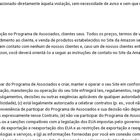
elacionado diretamente àquela violação, sem necessidade de aviso e sem que
ação no Programa de Associados, clientes seus. Todos os preços, termos de v
ndimento ao cliente, e venda de produtos estabelecidos no Site da Amazon s
em contato com nenhum de nossos clientes e, caso um de nossos clientes en
on, você deverá orientá-lo a seguir as instruções de contato no Site da Am
ipar do Programa de Associados e criar, manter e operar o seu Site em confo
ção, manutenção ou operação do seu Site infringirá leis, regulamentos, regr
, julgamentos, decisões ou outras exigências aplicáveis de qualquer autorida
idade), (c) está legalmente autorizado a celebrar contratos (p. ex., você n
 conveniência de participar do Programa de Associados e sua decisão não dep
 expressamente nesse Contrato, (e) não vai participar do Programa de Associ
A ou a sanções compatíveis com a legislação dos EUA impostas pelo governo 
es de exportação e reexportação dos EUA e as restrições de exportação e re
nologias e serviços, e (g) as informações fornecidas por você em conexão c