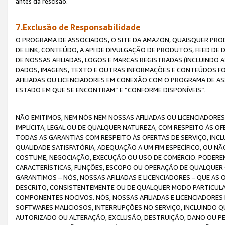
antes da rescisão.
7.Exclusão de Responsabilidade
O PROGRAMA DE ASSOCIADOS, O SITE DA AMAZON, QUAISQUER PROD
DE LINK, CONTEÚDO, A API DE DIVULGAÇÃO DE PRODUTOS, FEED D
DE NOSSAS AFILIADAS, LOGOS E MARCAS REGISTRADAS (INCLUINDO 
DADOS, IMAGENS, TEXTO E OUTRAS INFORMAÇÕES E CONTEÚDOS F
AFILIADAS OU LICENCIADORES EM CONEXÃO COM O PROGRAMA DE AS
ESTADO EM QUE SE ENCONTRAM” E “CONFORME DISPONÍVEIS”.
NÃO EMITIMOS, NEM NÓS NEM NOSSAS AFILIADAS OU LICENCIADORE
IMPLÍCITA, LEGAL OU DE QUALQUER NATUREZA, COM RESPEITO ÀS OF
TODAS AS GARANTIAS COM RESPEITO ÀS OFERTAS DE SERVIÇO, INCL
QUALIDADE SATISFATÓRIA, ADEQUAÇÃO A UM FIM ESPECÍFICO, OU N
COSTUME, NEGOCIAÇÃO, EXECUÇÃO OU USO DE COMÉRCIO. PODEREM
CARACTERÍSTICAS, FUNÇÕES, ESCOPO OU OPERAÇÃO DE QUALQUER 
GARANTIMOS – NÓS, NOSSAS AFILIADAS E LICENCIADORES – QUE A
DESCRITO, CONSISTENTEMENTE OU DE QUALQUER MODO PARTICULAR, 
COMPONENTES NOCIVOS. NÓS, NOSSAS AFILIADAS E LICENCIADORES 
SOFTWARES MALICIOSOS, INTERRUPÇÕES NO SERVIÇO, INCLUINDO Q
AUTORIZADO OU ALTERAÇÃO, EXCLUSÃO, DESTRUIÇÃO, DANO OU PE