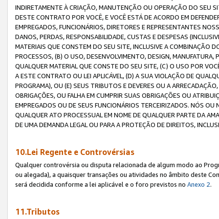
INDIRETAMENTE À CRIAÇÃO, MANUTENÇÃO OU OPERAÇÃO DO SEU SIT
DESTE CONTRATO POR VOCÊ, E VOCÊ ESTÁ DE ACORDO EM DEFENDER, 
EMPREGADOS, FUNCIONÁRIOS, DIRETORES E REPRESENTANTES NOSS
DANOS, PERDAS, RESPONSABILIDADE, CUSTAS E DESPESAS (INCLUSI
MATERIAIS QUE CONSTEM DO SEU SITE, INCLUSIVE A COMBINAÇÃO 
PROCESSOS, (B) O USO, DESENVOLVIMENTO, DESIGN, MANUFATURA,
QUALQUER MATERIAL QUE CONSTE DO SEU SITE, (C) O USO POR VOC
A ESTE CONTRATO OU LEI APLICÁVEL, (D) A SUA VIOLAÇÃO DE QU
PROGRAMA), OU (E) SEUS TRIBUTOS E DEVERES OU A ARRECADAÇÃO
OBRIGAÇÕES, OU FALHA EM CUMPRIR SUAS OBRIGAÇÕES OU ATRIBUIÇÕ
EMPREGADOS OU DE SEUS FUNCIONÁRIOS TERCEIRIZADOS. NÓS OU
QUALQUER ATO PROCESSUAL EM NOME DE QUALQUER PARTE DA AMAZO
DE UMA DEMANDA LEGAL OU PARA A PROTEÇÃO DE DIREITOS, INCLU
10.Lei Regente e Controvérsias
Qualquer controvérsia ou disputa relacionada de algum modo ao Progra
ou alegada), a quaisquer transações ou atividades no âmbito deste Con
será decidida conforme a lei aplicável e o foro previstos no
Anexo 2
.
11.Tributos