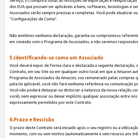
Serviço; (f) cumprirá todas as restrições de exportação e reexportaçã
dos EUA que possam ser aplicáveis a bens, softwares, tecnologias e s
Associados serão sempre precisas e completas. Você pode atualizar su
“Configurações de Conta”.
Não emitimos nenhuma declaração, garantia ou compromisso referente
em conexão com o Programa de Associados, e não seremos responsávei
5.Identificando-se como um Associado
Você deverá expor de forma clara e destacada a seguinte declaração, 
Contrato, em seu Site ou em qualquer outro local em que a Amazon aut
Programa de Associados da Amazon, sou remunerado pelas compras qual
pela lei aplicável, você não fará nenhuma referência ou comunicação p
Você não poderá deturpar ou distorcer a natureza da nossa relação com
você), nem expressar ou deixar implícito qualquer associação entre nó
expressamente permitidos por este Contrato.
6.Prazo e Rescisão
O prazo deste Contrato será iniciado após o seu registro ou a utilizaç
momento, com ou sem motivo (automaticamente e sem recurso aos tribuna