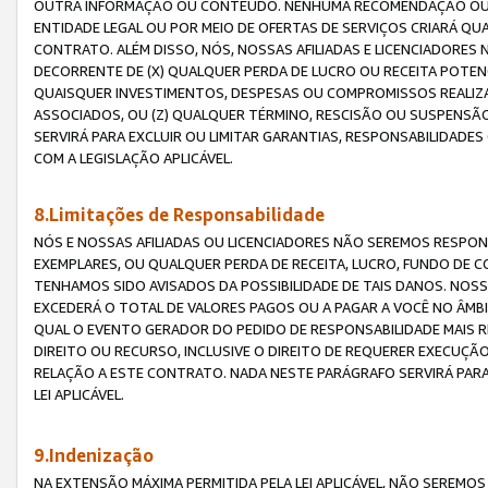
OUTRA INFORMAÇÃO OU CONTEÚDO. NENHUMA RECOMENDAÇÃO OU 
ENTIDADE LEGAL OU POR MEIO DE OFERTAS DE SERVIÇOS CRIARÁ Q
CONTRATO. ALÉM DISSO, NÓS, NOSSAS AFILIADAS E LICENCIADOR
DECORRENTE DE (X) QUALQUER PERDA DE LUCRO OU RECEITA POTENC
QUAISQUER INVESTIMENTOS, DESPESAS OU COMPROMISSOS REALIZ
ASSOCIADOS, OU (Z) QUALQUER TÉRMINO, RESCISÃO OU SUSPENSÃ
SERVIRÁ PARA EXCLUIR OU LIMITAR GARANTIAS, RESPONSABILIDADE
COM A LEGISLAÇÃO APLICÁVEL.
8.Limitações de Responsabilidade
NÓS E NOSSAS AFILIADAS OU LICENCIADORES NÃO SEREMOS RESPONS
EXEMPLARES, OU QUALQUER PERDA DE RECEITA, LUCRO, FUNDO DE 
TENHAMOS SIDO AVISADOS DA POSSIBILIDADE DE TAIS DANOS. NOS
EXCEDERÁ O TOTAL DE VALORES PAGOS OU A PAGAR A VOCÊ NO ÂM
QUAL O EVENTO GERADOR DO PEDIDO DE RESPONSABILIDADE MAIS 
DIREITO OU RECURSO, INCLUSIVE O DIREITO DE REQUERER EXECUÇÃ
RELAÇÃO A ESTE CONTRATO. NADA NESTE PARÁGRAFO SERVIRÁ PARA
LEI APLICÁVEL.
9.Indenização
NA EXTENSÃO MÁXIMA PERMITIDA PELA LEI APLICÁVEL, NÃO SEREM