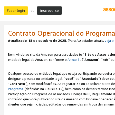
Fazer login
Inscreva-se
ou
Contrato Operacional do Programa
Atualizado
:
15 de outubro de 2025
. (Para Associados atuais,
veja o
Bem-vindo ao site da Amazon para associados (o “
Site de Associado
entidade legal da Amazon, conforme o
Anexo 1
, (“
Amazon
”, “
nós
” ou
Qualquer pessoa ou entidade legal que esteja participando ou queira 
designar a pessoa ou entidade legal, “
você
” ou “
Associado
”) deve es
“
Contrato
”), sem modificações. Ao registrar-se ou ao utilizar o Site
Programa
(definidas na Cláusula 12), bem como os demais termos inco
Participação do Programa de Associados, Licença de PI, Regulamento d
conteúdo que você publicar no site da Amazon.com.br deve obedecer à
clientes que sejam criadas, editadas ou removidas em troca de remuneraç