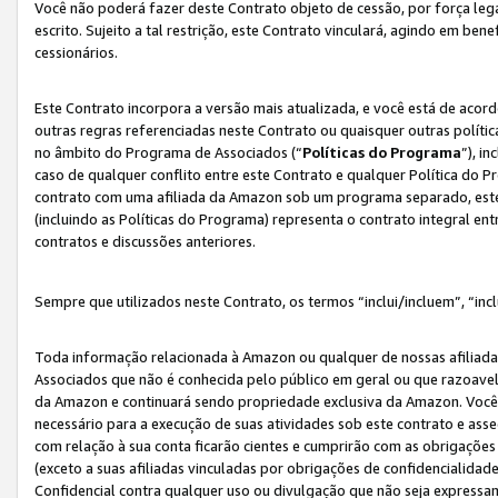
Você não poderá fazer deste Contrato objeto de cessão, por força le
escrito. Sujeito a tal restrição, este Contrato vinculará, agindo em be
cessionários.
Este Contrato incorpora a versão mais atualizada, e você está de acordo
outras regras referenciadas neste Contrato ou quaisquer outras políti
no âmbito do Programa de Associados (“
Políticas do Programa
”), i
caso de qualquer conflito entre este Contrato e qualquer Política do P
contrato com uma afiliada da Amazon sob um programa separado, este 
(incluindo as Políticas do Programa) representa o contrato integral en
contratos e discussões anteriores.
Sempre que utilizados neste Contrato, os termos “inclui/incluem”, “incl
Toda informação relacionada à Amazon ou qualquer de nossas afiliad
Associados que não é conhecida pelo público em geral ou que razoave
da Amazon e continuará sendo propriedade exclusiva da Amazon. Você
necessário para a execução de suas atividades sob este contrato e as
com relação à sua conta ficarão cientes e cumprirão com as obrigações
(exceto a suas afiliadas vinculadas por obrigações de confidencialida
Confidencial contra qualquer uso ou divulgação que não seja expressa