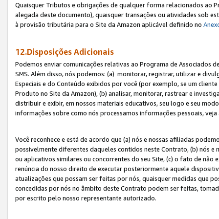
Quaisquer Tributos e obrigações de qualquer forma relacionados ao Pr
alegada deste documento), quaisquer transações ou atividades sob este
à provisão tributária para o Site da Amazon aplicável definido no
Anex
12.Disposições Adicionais
Podemos enviar comunicações relativas ao Programa de Associados de t
SMS. Além disso, nós podemos: (a) monitorar, registrar, utilizar e divu
Especiais e do Conteúdo exibidos por você (por exemplo, se um cliente
Produto no Site da Amazon), (b) analisar, monitorar, rastrear e investiga
distribuir e exibir, em nossos materiais educativos, seu logo e seu m
informações sobre como nós processamos informações pessoais, veja 
Você reconhece e está de acordo que (a) nós e nossas afiliadas podem
possivelmente diferentes daqueles contidos neste Contrato, (b) nós e 
ou aplicativos similares ou concorrentes do seu Site, (c) o fato de não
renúncia do nosso direito de executar posteriormente aquele dispositi
atualizações que possam ser feitas por nós, quaisquer medidas que p
concedidas por nós no âmbito deste Contrato podem ser feitas, tomada
por escrito pelo nosso representante autorizado.