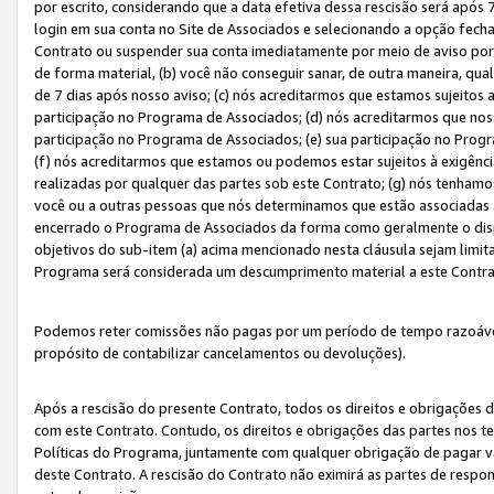
por escrito, considerando que a data efetiva dessa rescisão será após 
login em sua conta no Site de Associados e selecionando a opção fech
Contrato ou suspender sua conta imediatamente por meio de aviso por 
de forma material, (b) você não conseguir sanar, de outra maneira, qua
de 7 dias após nosso aviso; (c) nós acreditarmos que estamos sujeitos
participação no Programa de Associados; (d) nós acreditarmos que nos
participação no Programa de Associados; (e) sua participação no Progr
(f) nós acreditarmos que estamos ou podemos estar sujeitos à exigênc
realizadas por qualquer das partes sob este Contrato; (g) nós tenhamo
você ou a outras pessoas que nós determinamos que estão associadas 
encerrado o Programa de Associados da forma como geralmente o dispo
objetivos do sub-item (a) acima mencionado nesta cláusula sejam limit
Programa será considerada um descumprimento material a este Contr
Podemos reter comissões não pagas por um período de tempo razoável 
propósito de contabilizar cancelamentos ou devoluções).
Após a rescisão do presente Contrato, todos os direitos e obrigações d
com este Contrato. Contudo, os direitos e obrigações das partes nos te
Políticas do Programa, juntamente com qualquer obrigação de pagar va
deste Contrato. A rescisão do Contrato não eximirá as partes de respo