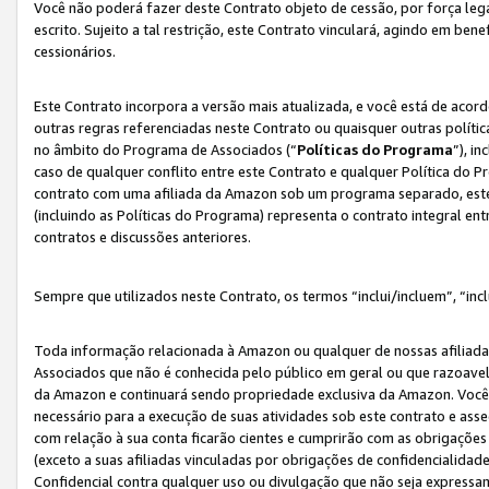
Você não poderá fazer deste Contrato objeto de cessão, por força le
escrito. Sujeito a tal restrição, este Contrato vinculará, agindo em be
cessionários.
Este Contrato incorpora a versão mais atualizada, e você está de acordo
outras regras referenciadas neste Contrato ou quaisquer outras políti
no âmbito do Programa de Associados (“
Políticas do Programa
”), i
caso de qualquer conflito entre este Contrato e qualquer Política do P
contrato com uma afiliada da Amazon sob um programa separado, este 
(incluindo as Políticas do Programa) representa o contrato integral en
contratos e discussões anteriores.
Sempre que utilizados neste Contrato, os termos “inclui/incluem”, “incl
Toda informação relacionada à Amazon ou qualquer de nossas afiliad
Associados que não é conhecida pelo público em geral ou que razoave
da Amazon e continuará sendo propriedade exclusiva da Amazon. Você
necessário para a execução de suas atividades sob este contrato e as
com relação à sua conta ficarão cientes e cumprirão com as obrigações
(exceto a suas afiliadas vinculadas por obrigações de confidencialida
Confidencial contra qualquer uso ou divulgação que não seja expressa