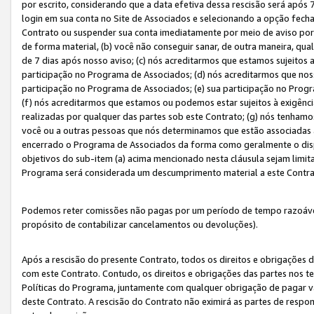
por escrito, considerando que a data efetiva dessa rescisão será após 
login em sua conta no Site de Associados e selecionando a opção fech
Contrato ou suspender sua conta imediatamente por meio de aviso por 
de forma material, (b) você não conseguir sanar, de outra maneira, qua
de 7 dias após nosso aviso; (c) nós acreditarmos que estamos sujeitos
participação no Programa de Associados; (d) nós acreditarmos que nos
participação no Programa de Associados; (e) sua participação no Progr
(f) nós acreditarmos que estamos ou podemos estar sujeitos à exigênc
realizadas por qualquer das partes sob este Contrato; (g) nós tenhamo
você ou a outras pessoas que nós determinamos que estão associadas 
encerrado o Programa de Associados da forma como geralmente o dispo
objetivos do sub-item (a) acima mencionado nesta cláusula sejam limit
Programa será considerada um descumprimento material a este Contr
Podemos reter comissões não pagas por um período de tempo razoável 
propósito de contabilizar cancelamentos ou devoluções).
Após a rescisão do presente Contrato, todos os direitos e obrigações d
com este Contrato. Contudo, os direitos e obrigações das partes nos te
Políticas do Programa, juntamente com qualquer obrigação de pagar va
deste Contrato. A rescisão do Contrato não eximirá as partes de respo