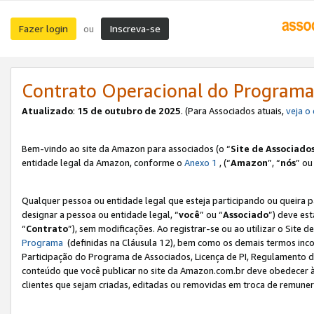
Fazer login
Inscreva-se
ou
Contrato Operacional do Programa
Atualizado
:
15 de outubro de 2025
. (Para Associados atuais,
veja o
Bem-vindo ao site da Amazon para associados (o “
Site de Associado
entidade legal da Amazon, conforme o
Anexo 1
, (“
Amazon
”, “
nós
” ou
Qualquer pessoa ou entidade legal que esteja participando ou queira 
designar a pessoa ou entidade legal, “
você
” ou “
Associado
”) deve es
“
Contrato
”), sem modificações. Ao registrar-se ou ao utilizar o Site
Programa
(definidas na Cláusula 12), bem como os demais termos inco
Participação do Programa de Associados, Licença de PI, Regulamento d
conteúdo que você publicar no site da Amazon.com.br deve obedecer à
clientes que sejam criadas, editadas ou removidas em troca de remuneraç