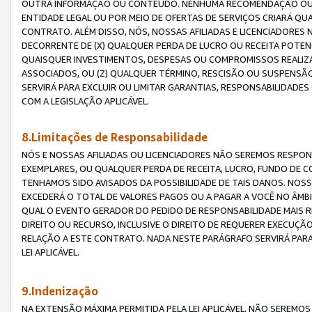
OUTRA INFORMAÇÃO OU CONTEÚDO. NENHUMA RECOMENDAÇÃO OU 
ENTIDADE LEGAL OU POR MEIO DE OFERTAS DE SERVIÇOS CRIARÁ Q
CONTRATO. ALÉM DISSO, NÓS, NOSSAS AFILIADAS E LICENCIADOR
DECORRENTE DE (X) QUALQUER PERDA DE LUCRO OU RECEITA POTENC
QUAISQUER INVESTIMENTOS, DESPESAS OU COMPROMISSOS REALIZ
ASSOCIADOS, OU (Z) QUALQUER TÉRMINO, RESCISÃO OU SUSPENSÃ
SERVIRÁ PARA EXCLUIR OU LIMITAR GARANTIAS, RESPONSABILIDADE
COM A LEGISLAÇÃO APLICÁVEL.
8.Limitações de Responsabilidade
NÓS E NOSSAS AFILIADAS OU LICENCIADORES NÃO SEREMOS RESPONS
EXEMPLARES, OU QUALQUER PERDA DE RECEITA, LUCRO, FUNDO DE 
TENHAMOS SIDO AVISADOS DA POSSIBILIDADE DE TAIS DANOS. NOS
EXCEDERÁ O TOTAL DE VALORES PAGOS OU A PAGAR A VOCÊ NO ÂM
QUAL O EVENTO GERADOR DO PEDIDO DE RESPONSABILIDADE MAIS 
DIREITO OU RECURSO, INCLUSIVE O DIREITO DE REQUERER EXECUÇÃ
RELAÇÃO A ESTE CONTRATO. NADA NESTE PARÁGRAFO SERVIRÁ PARA
LEI APLICÁVEL.
9.Indenização
NA EXTENSÃO MÁXIMA PERMITIDA PELA LEI APLICÁVEL, NÃO SEREM