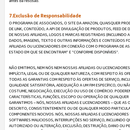
antes da rescisão.
7.Exclusão de Responsabilidade
O PROGRAMA DE ASSOCIADOS, O SITE DA AMAZON, QUAISQUER PROD
DE LINK, CONTEÚDO, A API DE DIVULGAÇÃO DE PRODUTOS, FEED D
DE NOSSAS AFILIADAS, LOGOS E MARCAS REGISTRADAS (INCLUINDO 
DADOS, IMAGENS, TEXTO E OUTRAS INFORMAÇÕES E CONTEÚDOS F
AFILIADAS OU LICENCIADORES EM CONEXÃO COM O PROGRAMA DE AS
ESTADO EM QUE SE ENCONTRAM” E “CONFORME DISPONÍVEIS”.
NÃO EMITIMOS, NEM NÓS NEM NOSSAS AFILIADAS OU LICENCIADORE
IMPLÍCITA, LEGAL OU DE QUALQUER NATUREZA, COM RESPEITO ÀS OF
TODAS AS GARANTIAS COM RESPEITO ÀS OFERTAS DE SERVIÇO, INCL
QUALIDADE SATISFATÓRIA, ADEQUAÇÃO A UM FIM ESPECÍFICO, OU N
COSTUME, NEGOCIAÇÃO, EXECUÇÃO OU USO DE COMÉRCIO. PODEREM
CARACTERÍSTICAS, FUNÇÕES, ESCOPO OU OPERAÇÃO DE QUALQUER 
GARANTIMOS – NÓS, NOSSAS AFILIADAS E LICENCIADORES – QUE A
DESCRITO, CONSISTENTEMENTE OU DE QUALQUER MODO PARTICULAR, 
COMPONENTES NOCIVOS. NÓS, NOSSAS AFILIADAS E LICENCIADORES 
SOFTWARES MALICIOSOS, INTERRUPÇÕES NO SERVIÇO, INCLUINDO Q
AUTORIZADO OU ALTERAÇÃO, EXCLUSÃO, DESTRUIÇÃO, DANO OU PE