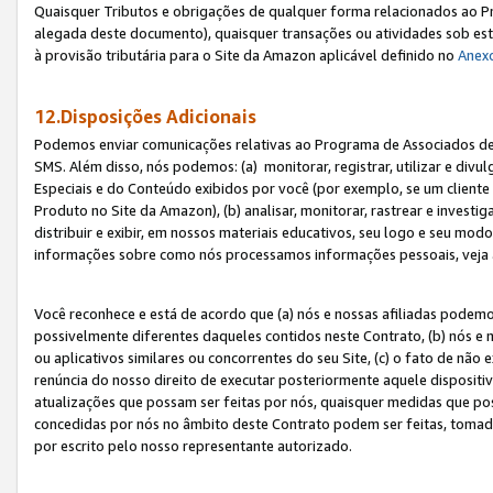
Quaisquer Tributos e obrigações de qualquer forma relacionados ao Pr
alegada deste documento), quaisquer transações ou atividades sob este
à provisão tributária para o Site da Amazon aplicável definido no
Anex
12.Disposições Adicionais
Podemos enviar comunicações relativas ao Programa de Associados de t
SMS. Além disso, nós podemos: (a) monitorar, registrar, utilizar e divu
Especiais e do Conteúdo exibidos por você (por exemplo, se um cliente
Produto no Site da Amazon), (b) analisar, monitorar, rastrear e investiga
distribuir e exibir, em nossos materiais educativos, seu logo e seu m
informações sobre como nós processamos informações pessoais, veja 
Você reconhece e está de acordo que (a) nós e nossas afiliadas podem
possivelmente diferentes daqueles contidos neste Contrato, (b) nós e 
ou aplicativos similares ou concorrentes do seu Site, (c) o fato de não
renúncia do nosso direito de executar posteriormente aquele dispositi
atualizações que possam ser feitas por nós, quaisquer medidas que p
concedidas por nós no âmbito deste Contrato podem ser feitas, tomada
por escrito pelo nosso representante autorizado.