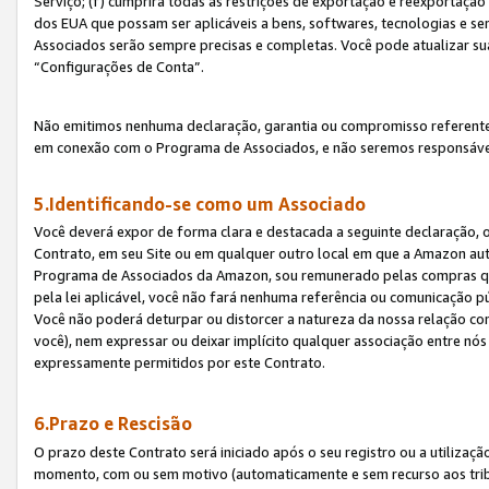
Serviço; (f) cumprirá todas as restrições de exportação e reexportaçã
dos EUA que possam ser aplicáveis a bens, softwares, tecnologias e s
Associados serão sempre precisas e completas. Você pode atualizar su
“Configurações de Conta”.
Não emitimos nenhuma declaração, garantia ou compromisso referente
em conexão com o Programa de Associados, e não seremos responsávei
5.Identificando-se como um Associado
Você deverá expor de forma clara e destacada a seguinte declaração, 
Contrato, em seu Site ou em qualquer outro local em que a Amazon aut
Programa de Associados da Amazon, sou remunerado pelas compras qual
pela lei aplicável, você não fará nenhuma referência ou comunicação p
Você não poderá deturpar ou distorcer a natureza da nossa relação com
você), nem expressar ou deixar implícito qualquer associação entre nó
expressamente permitidos por este Contrato.
6.Prazo e Rescisão
O prazo deste Contrato será iniciado após o seu registro ou a utilizaç
momento, com ou sem motivo (automaticamente e sem recurso aos tribuna