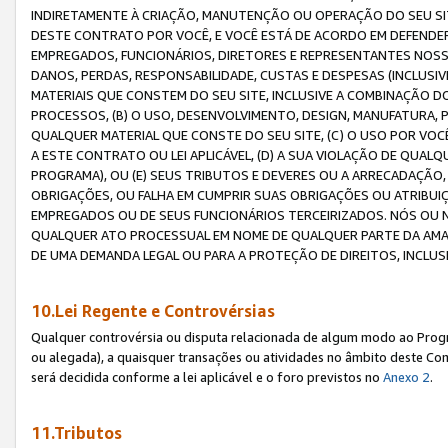
INDIRETAMENTE À CRIAÇÃO, MANUTENÇÃO OU OPERAÇÃO DO SEU SIT
DESTE CONTRATO POR VOCÊ, E VOCÊ ESTÁ DE ACORDO EM DEFENDER, 
EMPREGADOS, FUNCIONÁRIOS, DIRETORES E REPRESENTANTES NOSS
DANOS, PERDAS, RESPONSABILIDADE, CUSTAS E DESPESAS (INCLUSI
MATERIAIS QUE CONSTEM DO SEU SITE, INCLUSIVE A COMBINAÇÃO 
PROCESSOS, (B) O USO, DESENVOLVIMENTO, DESIGN, MANUFATURA,
QUALQUER MATERIAL QUE CONSTE DO SEU SITE, (C) O USO POR VOC
A ESTE CONTRATO OU LEI APLICÁVEL, (D) A SUA VIOLAÇÃO DE QU
PROGRAMA), OU (E) SEUS TRIBUTOS E DEVERES OU A ARRECADAÇÃO
OBRIGAÇÕES, OU FALHA EM CUMPRIR SUAS OBRIGAÇÕES OU ATRIBUIÇÕ
EMPREGADOS OU DE SEUS FUNCIONÁRIOS TERCEIRIZADOS. NÓS OU
QUALQUER ATO PROCESSUAL EM NOME DE QUALQUER PARTE DA AMAZO
DE UMA DEMANDA LEGAL OU PARA A PROTEÇÃO DE DIREITOS, INCLU
10.Lei Regente e Controvérsias
Qualquer controvérsia ou disputa relacionada de algum modo ao Progra
ou alegada), a quaisquer transações ou atividades no âmbito deste Con
será decidida conforme a lei aplicável e o foro previstos no
Anexo 2
.
11.Tributos