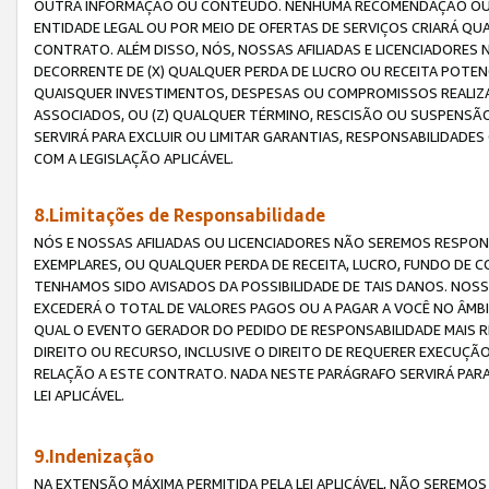
OUTRA INFORMAÇÃO OU CONTEÚDO. NENHUMA RECOMENDAÇÃO OU 
ENTIDADE LEGAL OU POR MEIO DE OFERTAS DE SERVIÇOS CRIARÁ Q
CONTRATO. ALÉM DISSO, NÓS, NOSSAS AFILIADAS E LICENCIADOR
DECORRENTE DE (X) QUALQUER PERDA DE LUCRO OU RECEITA POTENC
QUAISQUER INVESTIMENTOS, DESPESAS OU COMPROMISSOS REALIZ
ASSOCIADOS, OU (Z) QUALQUER TÉRMINO, RESCISÃO OU SUSPENSÃ
SERVIRÁ PARA EXCLUIR OU LIMITAR GARANTIAS, RESPONSABILIDADE
COM A LEGISLAÇÃO APLICÁVEL.
8.Limitações de Responsabilidade
NÓS E NOSSAS AFILIADAS OU LICENCIADORES NÃO SEREMOS RESPONS
EXEMPLARES, OU QUALQUER PERDA DE RECEITA, LUCRO, FUNDO DE 
TENHAMOS SIDO AVISADOS DA POSSIBILIDADE DE TAIS DANOS. NOS
EXCEDERÁ O TOTAL DE VALORES PAGOS OU A PAGAR A VOCÊ NO ÂM
QUAL O EVENTO GERADOR DO PEDIDO DE RESPONSABILIDADE MAIS 
DIREITO OU RECURSO, INCLUSIVE O DIREITO DE REQUERER EXECUÇÃ
RELAÇÃO A ESTE CONTRATO. NADA NESTE PARÁGRAFO SERVIRÁ PARA
LEI APLICÁVEL.
9.Indenização
NA EXTENSÃO MÁXIMA PERMITIDA PELA LEI APLICÁVEL, NÃO SEREM