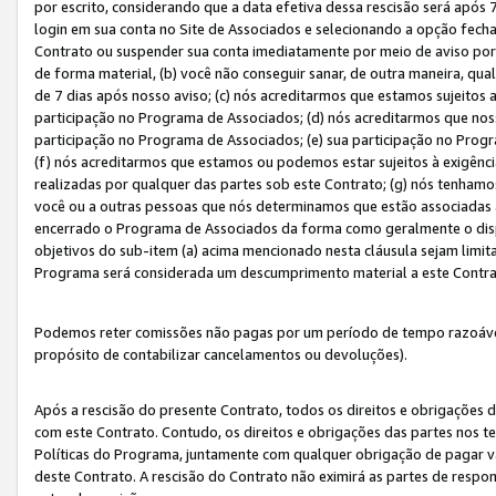
por escrito, considerando que a data efetiva dessa rescisão será após 
login em sua conta no Site de Associados e selecionando a opção fech
Contrato ou suspender sua conta imediatamente por meio de aviso por 
de forma material, (b) você não conseguir sanar, de outra maneira, qua
de 7 dias após nosso aviso; (c) nós acreditarmos que estamos sujeitos
participação no Programa de Associados; (d) nós acreditarmos que nos
participação no Programa de Associados; (e) sua participação no Progr
(f) nós acreditarmos que estamos ou podemos estar sujeitos à exigênc
realizadas por qualquer das partes sob este Contrato; (g) nós tenhamo
você ou a outras pessoas que nós determinamos que estão associadas 
encerrado o Programa de Associados da forma como geralmente o dispo
objetivos do sub-item (a) acima mencionado nesta cláusula sejam limit
Programa será considerada um descumprimento material a este Contr
Podemos reter comissões não pagas por um período de tempo razoável 
propósito de contabilizar cancelamentos ou devoluções).
Após a rescisão do presente Contrato, todos os direitos e obrigações d
com este Contrato. Contudo, os direitos e obrigações das partes nos te
Políticas do Programa, juntamente com qualquer obrigação de pagar va
deste Contrato. A rescisão do Contrato não eximirá as partes de respo