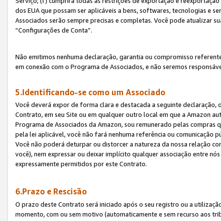
Serviço; (f) cumprirá todas as restrições de exportação e reexportaçã
dos EUA que possam ser aplicáveis a bens, softwares, tecnologias e s
Associados serão sempre precisas e completas. Você pode atualizar su
“Configurações de Conta”.
Não emitimos nenhuma declaração, garantia ou compromisso referente
em conexão com o Programa de Associados, e não seremos responsávei
5.Identificando-se como um Associado
Você deverá expor de forma clara e destacada a seguinte declaração, 
Contrato, em seu Site ou em qualquer outro local em que a Amazon aut
Programa de Associados da Amazon, sou remunerado pelas compras qual
pela lei aplicável, você não fará nenhuma referência ou comunicação p
Você não poderá deturpar ou distorcer a natureza da nossa relação com
você), nem expressar ou deixar implícito qualquer associação entre nó
expressamente permitidos por este Contrato.
6.Prazo e Rescisão
O prazo deste Contrato será iniciado após o seu registro ou a utilizaç
momento, com ou sem motivo (automaticamente e sem recurso aos tribuna