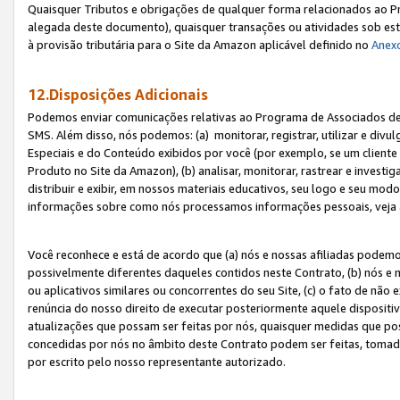
Quaisquer Tributos e obrigações de qualquer forma relacionados ao Pr
alegada deste documento), quaisquer transações ou atividades sob este
à provisão tributária para o Site da Amazon aplicável definido no
Anex
12.Disposições Adicionais
Podemos enviar comunicações relativas ao Programa de Associados de t
SMS. Além disso, nós podemos: (a) monitorar, registrar, utilizar e divu
Especiais e do Conteúdo exibidos por você (por exemplo, se um cliente
Produto no Site da Amazon), (b) analisar, monitorar, rastrear e investiga
distribuir e exibir, em nossos materiais educativos, seu logo e seu m
informações sobre como nós processamos informações pessoais, veja 
Você reconhece e está de acordo que (a) nós e nossas afiliadas podem
possivelmente diferentes daqueles contidos neste Contrato, (b) nós e 
ou aplicativos similares ou concorrentes do seu Site, (c) o fato de não
renúncia do nosso direito de executar posteriormente aquele dispositi
atualizações que possam ser feitas por nós, quaisquer medidas que p
concedidas por nós no âmbito deste Contrato podem ser feitas, tomada
por escrito pelo nosso representante autorizado.