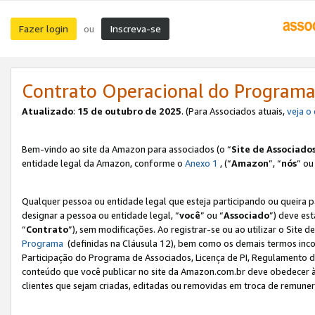
Fazer login
Inscreva-se
ou
Contrato Operacional do Programa
Atualizado
:
15 de outubro de 2025
. (Para Associados atuais,
veja o
Bem-vindo ao site da Amazon para associados (o “
Site de Associado
entidade legal da Amazon, conforme o
Anexo 1
, (“
Amazon
”, “
nós
” ou
Qualquer pessoa ou entidade legal que esteja participando ou queira 
designar a pessoa ou entidade legal, “
você
” ou “
Associado
”) deve es
“
Contrato
”), sem modificações. Ao registrar-se ou ao utilizar o Site
Programa
(definidas na Cláusula 12), bem como os demais termos inco
Participação do Programa de Associados, Licença de PI, Regulamento d
conteúdo que você publicar no site da Amazon.com.br deve obedecer à
clientes que sejam criadas, editadas ou removidas em troca de remuneraç