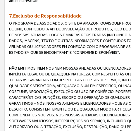
antes da rescisão.
7.Exclusão de Responsabilidade
O PROGRAMA DE ASSOCIADOS, O SITE DA AMAZON, QUAISQUER PROD
DE LINK, CONTEÚDO, A API DE DIVULGAÇÃO DE PRODUTOS, FEED D
DE NOSSAS AFILIADAS, LOGOS E MARCAS REGISTRADAS (INCLUINDO 
DADOS, IMAGENS, TEXTO E OUTRAS INFORMAÇÕES E CONTEÚDOS F
AFILIADAS OU LICENCIADORES EM CONEXÃO COM O PROGRAMA DE AS
ESTADO EM QUE SE ENCONTRAM” E “CONFORME DISPONÍVEIS”.
NÃO EMITIMOS, NEM NÓS NEM NOSSAS AFILIADAS OU LICENCIADORE
IMPLÍCITA, LEGAL OU DE QUALQUER NATUREZA, COM RESPEITO ÀS OF
TODAS AS GARANTIAS COM RESPEITO ÀS OFERTAS DE SERVIÇO, INCL
QUALIDADE SATISFATÓRIA, ADEQUAÇÃO A UM FIM ESPECÍFICO, OU N
COSTUME, NEGOCIAÇÃO, EXECUÇÃO OU USO DE COMÉRCIO. PODEREM
CARACTERÍSTICAS, FUNÇÕES, ESCOPO OU OPERAÇÃO DE QUALQUER 
GARANTIMOS – NÓS, NOSSAS AFILIADAS E LICENCIADORES – QUE A
DESCRITO, CONSISTENTEMENTE OU DE QUALQUER MODO PARTICULAR, 
COMPONENTES NOCIVOS. NÓS, NOSSAS AFILIADAS E LICENCIADORES 
SOFTWARES MALICIOSOS, INTERRUPÇÕES NO SERVIÇO, INCLUINDO Q
AUTORIZADO OU ALTERAÇÃO, EXCLUSÃO, DESTRUIÇÃO, DANO OU PE