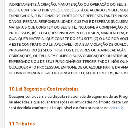
INDIRETAMENTE À CRIAÇÃO, MANUTENÇÃO OU OPERAÇÃO DO SEU SIT
DESTE CONTRATO POR VOCÊ, E VOCÊ ESTÁ DE ACORDO EM DEFENDER, 
EMPREGADOS, FUNCIONÁRIOS, DIRETORES E REPRESENTANTES NOSS
DANOS, PERDAS, RESPONSABILIDADE, CUSTAS E DESPESAS (INCLUSI
MATERIAIS QUE CONSTEM DO SEU SITE, INCLUSIVE A COMBINAÇÃO 
PROCESSOS, (B) O USO, DESENVOLVIMENTO, DESIGN, MANUFATURA,
QUALQUER MATERIAL QUE CONSTE DO SEU SITE, (C) O USO POR VOC
A ESTE CONTRATO OU LEI APLICÁVEL, (D) A SUA VIOLAÇÃO DE QU
PROGRAMA), OU (E) SEUS TRIBUTOS E DEVERES OU A ARRECADAÇÃO
OBRIGAÇÕES, OU FALHA EM CUMPRIR SUAS OBRIGAÇÕES OU ATRIBUIÇÕ
EMPREGADOS OU DE SEUS FUNCIONÁRIOS TERCEIRIZADOS. NÓS OU
QUALQUER ATO PROCESSUAL EM NOME DE QUALQUER PARTE DA AMAZO
DE UMA DEMANDA LEGAL OU PARA A PROTEÇÃO DE DIREITOS, INCLU
10.Lei Regente e Controvérsias
Qualquer controvérsia ou disputa relacionada de algum modo ao Progra
ou alegada), a quaisquer transações ou atividades no âmbito deste Con
será decidida conforme a lei aplicável e o foro previstos no
Anexo 2
.
11.Tributos