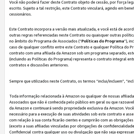
Você não poderá fazer deste Contrato objeto de cessão, por força le
escrito. Sujeito a tal restrição, este Contrato vinculará, agindo em be
cessionários.
Este Contrato incorpora a versão mais atualizada, e você está de acordo
outras regras referenciadas neste Contrato ou quaisquer outras políti
no âmbito do Programa de Associados (“
Políticas do Programa
”), i
caso de qualquer conflito entre este Contrato e qualquer Política do P
contrato com uma afiliada da Amazon sob um programa separado, este 
(incluindo as Políticas do Programa) representa o contrato integral en
contratos e discussões anteriores.
Sempre que utilizados neste Contrato, os termos “inclui/incluem”, “incl
Toda informação relacionada à Amazon ou qualquer de nossas afiliad
Associados que não é conhecida pelo público em geral ou que razoave
da Amazon e continuará sendo propriedade exclusiva da Amazon. Você
necessário para a execução de suas atividades sob este contrato e as
com relação à sua conta ficarão cientes e cumprirão com as obrigações
(exceto a suas afiliadas vinculadas por obrigações de confidencialida
Confidencial contra qualquer uso ou divulgação que não seja expressa