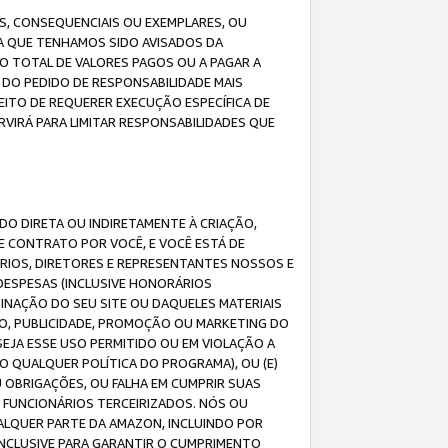
IS, CONSEQUENCIAIS OU EXEMPLARES, OU
DA QUE TENHAMOS SIDO AVISADOS DA
O TOTAL DE VALORES PAGOS OU A PAGAR A
DO PEDIDO DE RESPONSABILIDADE MAIS
EITO DE REQUERER EXECUÇÃO ESPECÍFICA DE
VIRÁ PARA LIMITAR RESPONSABILIDADES QUE
DO DIRETA OU INDIRETAMENTE À CRIAÇÃO,
E CONTRATO POR VOCÊ, E VOCÊ ESTÁ DE
ÁRIOS, DIRETORES E REPRESENTANTES NOSSOS E
DESPESAS (INCLUSIVE HONORÁRIOS
BINAÇÃO DO SEU SITE OU DAQUELES MATERIAIS
O, PUBLICIDADE, PROMOÇÃO OU MARKETING DO
SEJA ESSE USO PERMITIDO OU EM VIOLAÇÃO A
O QUALQUER POLÍTICA DO PROGRAMA), OU (E)
 OBRIGAÇÕES, OU FALHA EM CUMPRIR SUAS
S FUNCIONÁRIOS TERCEIRIZADOS. NÓS OU
LQUER PARTE DA AMAZON, INCLUINDO POR
 INCLUSIVE PARA GARANTIR O CUMPRIMENTO