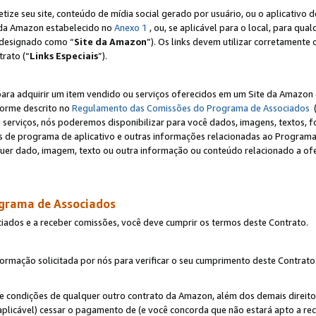
e seu site, conteúdo de mídia social gerado por usuário, ou o aplicativo d
e da Amazon estabelecido no
Anexo 1
, ou, se aplicável para o local, para qua
designado como “
Site da Amazon
”). Os links devem utilizar corretamente 
rato (“
Links Especiais
”).
para adquirir um item vendido ou serviços oferecidos em um Site da Amazon 
forme descrito no
Regulamento das Comissões do Programa de Associados
(
 serviços, nós poderemos disponibilizar para você dados, imagens, textos, fo
ces de programa de aplicativo e outras informações relacionadas ao Programa
uer dado, imagem, texto ou outra informação ou conteúdo relacionado a ofe
ograma de Associados
ciados e a receber comissões, você deve cumprir os termos deste Contrato.
rmação solicitada por nós para verificar o seu cumprimento deste Contrato
 e condições de qualquer outro contrato da Amazon, além dos demais direito
 aplicável) cessar o pagamento de (e você concorda que não estará apto a r