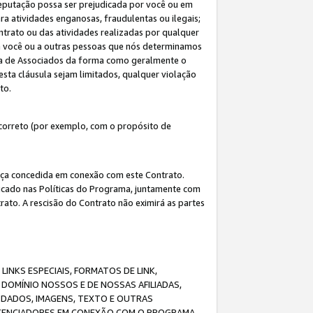
eputação possa ser prejudicada por você ou em
a atividades enganosas, fraudulentas ou ilegais;
ntrato ou das atividades realizadas por qualquer
 a você ou a outras pessoas que nós determinamos
ma de Associados da forma como geralmente o
esta cláusula sejam limitados, qualquer violação
ato.
correto (por exemplo, com o propósito de
cença concedida em conexão com este Contrato.
ificado nas Políticas do Programa, juntamente com
ato. A rescisão do Contrato não eximirá as partes
NKS ESPECIAIS, FORMATOS DE LINK,
DOMÍNIO NOSSOS E DE NOSSAS AFILIADAS,
 DADOS, IMAGENS, TEXTO E OUTRAS
ICENCIADORES EM CONEXÃO COM O PROGRAMA