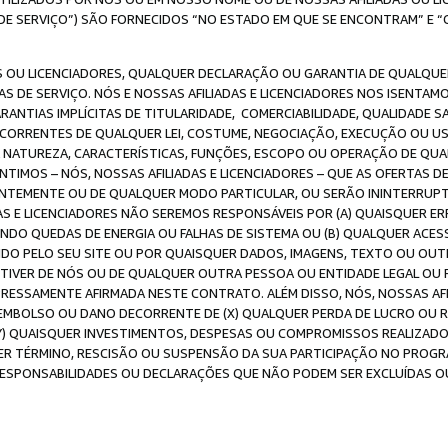
DE SERVIÇO”) SÃO FORNECIDOS “NO ESTADO EM QUE SE ENCONTRAM” E “
 OU LICENCIADORES, QUALQUER DECLARAÇÃO OU GARANTIA DE QUALQUER T
S DE SERVIÇO. NÓS E NOSSAS AFILIADAS E LICENCIADORES NOS ISENTAM
ANTIAS IMPLÍCITAS DE TITULARIDADE, COMERCIABILIDADE, QUALIDADE SA
ECORRENTES DE QUALQUER LEI, COSTUME, NEGOCIAÇÃO, EXECUÇÃO OU 
A NATUREZA, CARACTERÍSTICAS, FUNÇÕES, ESCOPO OU OPERAÇÃO DE QUA
IMOS – NÓS, NOSSAS AFILIADAS E LICENCIADORES – QUE AS OFERTAS D
EMENTE OU DE QUALQUER MODO PARTICULAR, OU SERÃO ININTERRUPTAS, 
S E LICENCIADORES NÃO SEREMOS RESPONSÁVEIS POR (A) QUAISQUER ERR
UINDO QUEDAS DE ENERGIA OU FALHAS DE SISTEMA OU (B) QUALQUER AC
IDO PELO SEU SITE OU POR QUAISQUER DADOS, IMAGENS, TEXTO OU O
VER DE NÓS OU DE QUALQUER OUTRA PESSOA OU ENTIDADE LEGAL OU PO
ESSAMENTE AFIRMADA NESTE CONTRATO. ALÉM DISSO, NÓS, NOSSAS AFI
MBOLSO OU DANO DECORRENTE DE (X) QUALQUER PERDA DE LUCRO OU RE
(Y) QUAISQUER INVESTIMENTOS, DESPESAS OU COMPROMISSOS REALIZAD
ER TÉRMINO, RESCISÃO OU SUSPENSÃO DA SUA PARTICIPAÇÃO NO PROGR
, RESPONSABILIDADES OU DECLARAÇÕES QUE NÃO PODEM SER EXCLUÍDAS O