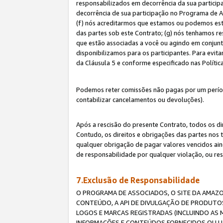
responsabilizados em decorrência da sua particip
decorrência de sua participação no Programa de As
(f) nós acreditarmos que estamos ou podemos esta
das partes sob este Contrato; (g) nós tenhamos r
que estão associadas a você ou agindo em conjun
disponibilizamos para os participantes. Para evit
da Cláusula 5 e conforme especificado nas Políti
Podemos reter comissões não pagas por um períod
contabilizar cancelamentos ou devoluções).
Após a rescisão do presente Contrato, todos os di
Contudo, os direitos e obrigações das partes nos 
qualquer obrigação de pagar valores vencidos ain
de responsabilidade por qualquer violação, ou re
7.Exclusão de Responsabilidade
O PROGRAMA DE ASSOCIADOS, O SITE DA AMAZO
CONTEÚDO, A API DE DIVULGAÇÃO DE PRODUTOS
LOGOS E MARCAS REGISTRADAS (INCLUINDO AS 
INFORMAÇÕES E CONTEÚDOS FORNECIDOS OU UT