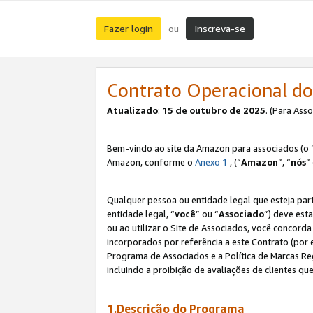
Fazer login
Inscreva-se
ou
Contrato Operacional do
Atualizado
:
15 de outubro de 2025
. (Para Ass
Bem-vindo ao site da Amazon para associados (o 
Amazon, conforme o
Anexo 1
, (“
Amazon
”, “
nós
”
Qualquer pessoa ou entidade legal que esteja par
entidade legal, “
você
” ou “
Associado
”) deve est
ou ao utilizar o Site de Associados, você concord
incorporados por referência a este Contrato (por
Programa de Associados e a Política de Marcas R
incluindo a proibição de avaliações de clientes qu
1.Descrição do Programa