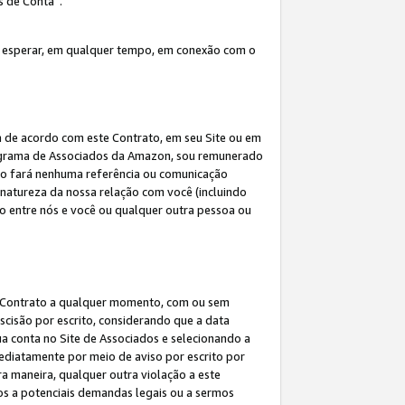
s de Conta”.
 esperar, em qualquer tempo, em conexão com o
a de acordo com este Contrato, em seu Site ou em
rograma de Associados da Amazon, sou remunerado
 não fará nenhuma referência ou comunicação
 natureza da nossa relação com você (incluindo
ão entre nós e você ou qualquer outra pessoa ou
ste Contrato a qualquer momento, com ou sem
escisão por escrito, considerando que a data
ua conta no Site de Associados e selecionando a
ediatamente por meio de aviso por escrito por
ra maneira, qualquer outra violação a este
tos a potenciais demandas legais ou a sermos