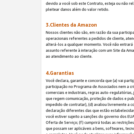
devido a você sob este Contrato, esteja ou não r
pleitear danos além do valor retido.
3.Clientes da Amazon
Nossos clientes não são, em razão da sua particip
operacionais referentes a pedidos de cliente, ate
alterá-los a qualquer momento. Você não entrará 
assunto referente à interação com um Site da Amaz
ao atendimento ao cliente.
4.Garantias
Você declara, garante e concorda que (a) vai part
participação no Programa de Associados nem a cria
comerciais e industriais, regras auto-regulatórias
que regem comunicação, proteção de dados e public
impedido de contratar), (d) avaliou livremente a
declaração diferentes das que estão estabelecidas
você estiver sujeito a sanções do governo dos EU
Oferta de Serviço; (f) cumprirá todas as restriçõ
que possam ser aplicáveis a bens, softwares, tec