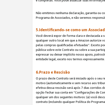
e completas. Você pode atualizar suas informaçõe
Não emitimos nenhuma declaração, garantia ou c
Programa de Associados, e não seremos responsáv
5.Identificando-se como um Associa
Você deverá expor de forma clara e destacada a s
qualquer outro local em que a Amazon autorize v
pelas compras qualificadas efetuadas”. Exceto por
pública sobre este Contrato ou sobre a sua parti
expressar ou deixar implícito nosso apoio, patroc
entidade legal, exceto nos termos expressamente 
6.Prazo e Rescisão
O prazo deste Contrato será iniciado após o seu r
motivo (automaticamente e sem recurso aos tribunai
efetiva dessa rescisão será após 7 dias corridos 
opção fechar sua conta em “Configurações de Cont
qualquer um dos seguintes motivos: (a) você descu
contrato (incluindo qualquer Política do Programa