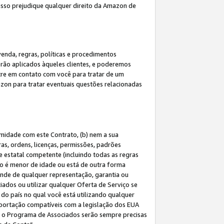
 isso prejudique qualquer direito da Amazon de
enda, regras, políticas e procedimentos
erão aplicados àqueles clientes, e poderemos
tre em contato com você para tratar de um
azon para tratar eventuais questões relacionadas
rmidade com este Contrato, (b) nem a sua
as, ordens, licenças, permissões, padrões
de estatal competente (incluindo todas as regras
ão é menor de idade ou está de outra forma
ende de qualquer representação, garantia ou
ados ou utilizar qualquer Oferta de Serviço se
do país no qual você está utilizando qualquer
exportação compatíveis com a legislação dos EUA
om o Programa de Associados serão sempre precisas