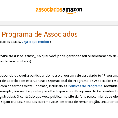
 Programa de Associados
ociados atuais,
veja o que mudou
)
“
Site de Associados
”), no qual você pode gerenciar seu relacionamento de 
 ou termos similares).
ticipando ou queira participar do nosso programa de associado (o “Programa
ar de acordo com este Contrato Operacional do Programa de Associados (est
a com os termos deste Contrato, incluindo as
Políticas do Programa
(definida
 exemplo, nossos Requisitos para Participação do Programa de Associados, 
egistradas). O conteúdo que você publicar no site da Amazon.com.br deve o
e sejam criadas, editadas ou removidas em troca de remuneração. Leia atentam