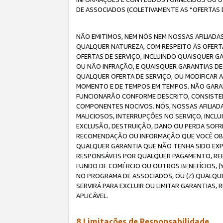
DE ASSOCIADOS (COLETIVAMENTE AS “OFERTAS 
NÃO EMITIMOS, NEM NÓS NEM NOSSAS AFILIADAS
QUALQUER NATUREZA, COM RESPEITO ÀS OFERTA
OFERTAS DE SERVIÇO, INCLUINDO QUAISQUER GAR
OU NÃO INFRAÇÃO, E QUAISQUER GARANTIAS D
QUALQUER OFERTA DE SERVIÇO, OU MODIFICAR 
MOMENTO E DE TEMPOS EM TEMPOS. NÃO GARANT
FUNCIONARÃO CONFORME DESCRITO, CONSISTENT
COMPONENTES NOCIVOS. NÓS, NOSSAS AFILIADA
MALICIOSOS, INTERRUPÇÕES NO SERVIÇO, INCL
EXCLUSÃO, DESTRUIÇÃO, DANO OU PERDA SOFR
RECOMENDAÇÃO OU INFORMAÇÃO QUE VOCÊ OBTI
QUALQUER GARANTIA QUE NÃO TENHA SIDO EXPR
RESPONSÁVEIS POR QUALQUER PAGAMENTO, REE
FUNDO DE COMÉRCIO OU OUTROS BENEFÍCIOS, 
NO PROGRAMA DE ASSOCIADOS, OU (Z) QUALQU
SERVIRÁ PARA EXCLUIR OU LIMITAR GARANTIAS
APLICÁVEL.
8.Limitações de Responsabilidade