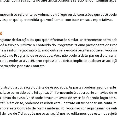
s logando na sua conta no Site de Associados e selecionando “Configuraçõe
ompromisso referente ao volume de tráfego ou de comissões que você pode
eis por qualquer medida que você tomar com base em suas expectativas.
do
eguinte declaração, ou qualquer informação similar anteriormente permitid
ocê a exibir ou utilizar o Conteúdo do Programa: “Como participante do P
 essa informação, salvo quando outra seja exigida pela lei aplicável, você
cipação no Programa de Associados. Você não poderá deturpar ou distorcer a
ínio ou endosso a você), nem expressar ou deixar implícito qualquer associaç
permitidos por este Contrato.
egistro ou a utilização do Site de Associados. As partes podem rescindir e
s, se permitido pela lei aplicável), fornecendo à outra parte um aviso de r
do envio do aviso. Você pode enviar um aviso de rescisão fazendo login em s
a”. Além disso, podemos rescindir este Contrato ou suspender sua conta im
mprir este Contrato de forma material, (b) você não conseguir sanar, de out
) dentro de 7 dias após nosso aviso; (c) nós acreditarmos que estamos sujei