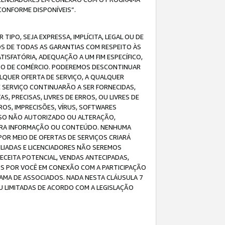
CONFORME DISPONÍVEIS”.
IPO, SEJA EXPRESSA, IMPLÍCITA, LEGAL OU DE
OS DE TODAS AS GARANTIAS COM RESPEITO ÀS
TISFATÓRIA, ADEQUAÇÃO A UM FIM ESPECÍFICO,
USO DE COMÉRCIO. PODEREMOS DESCONTINUAR
LQUER OFERTA DE SERVIÇO, A QUALQUER
E SERVIÇO CONTINUARÃO A SER FORNECIDAS,
PRECISAS, LIVRES DE ERROS, OU LIVRES DE
OS, IMPRECISÕES, VÍRUS, SOFTWARES
ESSO NÃO AUTORIZADO OU ALTERAÇÃO,
UTRA INFORMAÇÃO OU CONTEÚDO. NENHUMA
R MEIO DE OFERTAS DE SERVIÇOS CRIARÁ
LIADAS E LICENCIADORES NÃO SEREMOS
CEITA POTENCIAL, VENDAS ANTECIPADAS,
OS POR VOCÊ EM CONEXÃO COM A PARTICIPAÇÃO
AMA DE ASSOCIADOS. NADA NESTA CLÁUSULA 7
U LIMITADAS DE ACORDO COM A LEGISLAÇÃO