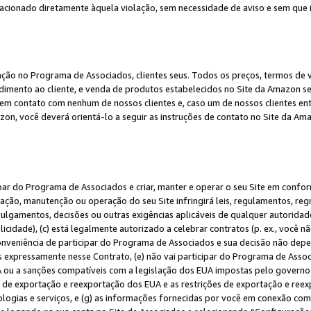
elacionado diretamente àquela violação, sem necessidade de aviso e sem que
ação no Programa de Associados, clientes seus. Todos os preços, termos de v
ndimento ao cliente, e venda de produtos estabelecidos no Site da Amazon s
em contato com nenhum de nossos clientes e, caso um de nossos clientes en
on, você deverá orientá-lo a seguir as instruções de contato no Site da Am
ipar do Programa de Associados e criar, manter e operar o seu Site em confo
ção, manutenção ou operação do seu Site infringirá leis, regulamentos, regr
, julgamentos, decisões ou outras exigências aplicáveis de qualquer autorida
idade), (c) está legalmente autorizado a celebrar contratos (p. ex., você n
 conveniência de participar do Programa de Associados e sua decisão não dep
 expressamente nesse Contrato, (e) não vai participar do Programa de Associ
A ou a sanções compatíveis com a legislação dos EUA impostas pelo governo 
es de exportação e reexportação dos EUA e as restrições de exportação e re
nologias e serviços, e (g) as informações fornecidas por você em conexão c