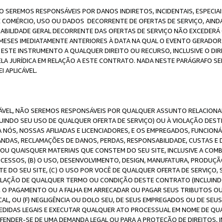
O SEREMOS RESPONSÁVEIS POR DANOS INDIRETOS, INCIDENTAIS, ESPECIA
E COMÉRCIO, USO OU DADOS DECORRENTE DE OFERTAS DE SERVIÇO, AIN
SABILIDADE GERAL DECORRENTE DAS OFERTAS DE SERVIÇO NÃO EXCEDERÁ 
ESES IMEDIATAMENTE ANTERIORES À DATA NA QUAL O EVENTO GERADOR 
 ESTE INSTRUMENTO A QUALQUER DIREITO OU RECURSO, INCLUSIVE O DIR
 JURÍDICA EM RELAÇÃO A ESTE CONTRATO. NADA NESTE PARÁGRAFO SER
 APLICÁVEL.
ICÁVEL, NÃO SEREMOS RESPONSÁVEIS POR QUALQUER ASSUNTO RELACIONA
INDO SEU USO DE QUALQUER OFERTA DE SERVIÇO) OU À VIOLAÇÃO DEST
 NÓS, NOSSAS AFILIADAS E LICENCIADORES, E OS EMPREGADOS, FUNCION
ANDAS, RECLAMAÇÕES DE DANOS, PERDAS, RESPONSABILIDADE, CUSTAS E 
E OU QUAISQUER MATERIAIS QUE CONSTEM DO SEU SITE, INCLUSIVE A COM
ESSOS, (B) O USO, DESENVOLVIMENTO, DESIGN, MANUFATURA, PRODUÇÃ
E DO SEU SITE, (C) O USO POR VOCÊ DE QUALQUER OFERTA DE SERVIÇO, 
 VIOLAÇÃO DE QUALQUER TERMO OU CONDIÇÃO DESTE CONTRATO (INCLUIND
 O PAGAMENTO OU A FALHA EM ARRECADAR OU PAGAR SEUS TRIBUTOS OU
AL, OU (F) NEGLIGÊNCIA OU DOLO SEU, DE SEUS EMPREGADOS OU DE SEU
IDAS LEGAIS E EXECUTAR QUALQUER ATO PROCESSUAL EM NOME DE QUA
DEFENDER-SE DE UMA DEMANDA LEGAL OU PARA A PROTEÇÃO DE DIREITOS,