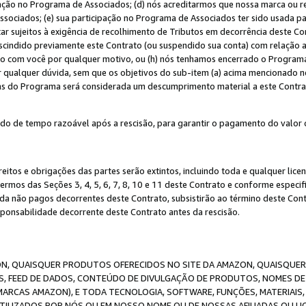
ação no Programa de Associados; (d) nós acreditarmos que nossa marca ou r
sociados; (e) sua participação no Programa de Associados ter sido usada par
r sujeitos à exigência de recolhimento de Tributos em decorrência deste Co
escindido previamente este Contrato (ou suspendido sua conta) com relação
to com você por qualquer motivo, ou (h) nós tenhamos encerrado o Progra
ar qualquer dúvida, sem que os objetivos do sub-item (a) acima mencionado n
cas do Programa será considerada um descumprimento material a este Contr
o de tempo razoável após a rescisão, para garantir o pagamento do valor 
reitos e obrigações das partes serão extintos, incluindo toda e qualquer li
termos das Seções 3, 4, 5, 6, 7, 8, 10 e 11 deste Contrato e conforme espec
da não pagos decorrentes deste Contrato, subsistirão ao término deste Contr
sponsabilidade decorrente deste Contrato antes da rescisão.
N, QUAISQUER PRODUTOS OFERECIDOS NO SITE DA AMAZON, QUAISQUER LI
, FEED DE DADOS, CONTEÚDO DE DIVULGAÇÃO DE PRODUTOS, NOMES DE 
MARCAS AMAZON), E TODA TECNOLOGIA, SOFTWARE, FUNÇÕES, MATERIAIS,
ILIZADOS POR NÓS OU EM NOSSO NOME OU DE NOSSAS AFILIADAS OU L