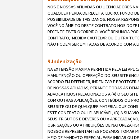
NÓS E NOSSAS AFILIADAS OU LICENCIADORES NÃ
QUALQUER PERDA DE RECEITA, LUCRO, FUNDO D
POSSIBILIDADE DE TAIS DANOS. NOSSA RESPON
VOCÊ NO ÂMBITO DESTE CONTRATO NOS DOZE M
RECENTE TIVER OCORRIDO. VOCÊ RENUNCIA POR
CONTRATO, MEDIDA CAUTELAR OU OUTRA TUTELA
NÃO PODEM SER LIMITADAS DE ACORDO COM A LEI
9.Indenização
NA EXTENSÃO MÁXIMA PERMITIDA PELA LEI APL
MANUTENÇÃO OU OPERAÇÃO DO SEU SITE (INCLU
ACORDO EM DEFENDER, INDENIZAR E PROTEGER A
DE NOSSAS AFILIADAS, PERANTE TODAS AS DEM
ADVOCATÍCIOS) RELACIONADOS A (A) O SEU SIT
COM OUTRAS APLICAÇÕES, CONTEÚDOS OU PROC
SEU SITE OU DE QUALQUER MATERIAL QUE CONST
ESTE CONTRATO OU LEI APLICÁVEL, (D) A SUA
SEUS TRIBUTOS E DEVERES OU A ARRECADAÇÃO,
OBRIGAÇÕES OU ATRIBUIÇÕES DE NATUREZA FISC
NOSSOS REPRESENTANTES PODEMOS TOMAR MED
MEIO DE MANDATO ESPECIAL, PARA INICIAR OU 